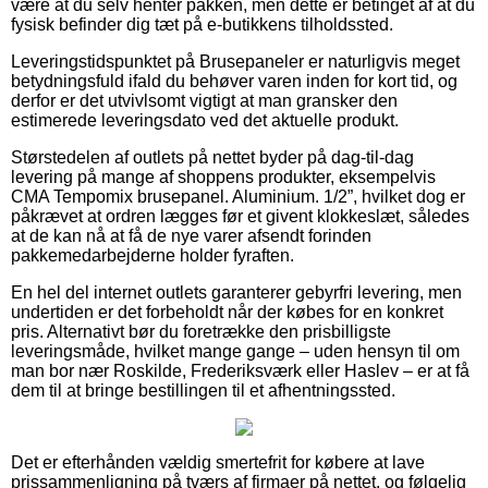
være at du selv henter pakken, men dette er betinget af at du
fysisk befinder dig tæt på e-butikkens tilholdssted.
Leveringstidspunktet på Brusepaneler er naturligvis meget
betydningsfuld ifald du behøver varen inden for kort tid, og
derfor er det utvivlsomt vigtigt at man gransker den
estimerede leveringsdato ved det aktuelle produkt.
Størstedelen af outlets på nettet byder på dag-til-dag
levering på mange af shoppens produkter, eksempelvis
CMA Tempomix brusepanel. Aluminium. 1/2”, hvilket dog er
påkrævet at ordren lægges før et givent klokkeslæt, således
at de kan nå at få de nye varer afsendt forinden
pakkemedarbejderne holder fyraften.
En hel del internet outlets garanterer gebyrfri levering, men
undertiden er det forbeholdt når der købes for en konkret
pris. Alternativt bør du foretrække den prisbilligste
leveringsmåde, hvilket mange gange – uden hensyn til om
man bor nær Roskilde, Frederiksværk eller Haslev – er at få
dem til at bringe bestillingen til et afhentningssted.
Det er efterhånden vældig smertefrit for købere at lave
prissammenligning på tværs af firmaer på nettet, og følgelig