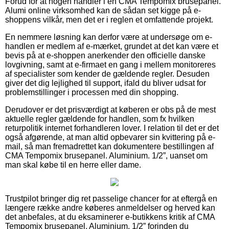
Forud for at nogen handler i en CMA Tempomix brusepanel.
Alumi online virksomhed kan de sådan set kigge på e-
shoppens vilkår, men det er i reglen et omfattende projekt.
En nemmere løsning kan derfor være at undersøge om e-
handlen er medlem af e-mærket, grundet at det kan være et
bevis på at e-shoppen anerkender den officielle danske
lovgivning, samt at e-firmaet en gang i mellem monitoreres
af specialister som kender de gældende regler. Desuden
giver det dig lejlighed til support, ifald du bliver udsat for
problemstillinger i processen med din shopping.
Derudover er det prisværdigt at køberen er obs på de mest
aktuelle regler gældende for handlen, som fx hvilken
returpolitik internet forhandleren lover. I relation til det er det
også afgørende, at man altid opbevarer sin kvittering på e-
mail, så man fremadrettet kan dokumentere bestillingen af
CMA Tempomix brusepanel. Aluminium. 1/2”, uanset om
man skal købe til en herre eller dame.
Trustpilot bringer dig ret passelige chancer for at eftergå en
længere række andre køberes anmeldelser og herved kan
det anbefales, at du eksaminerer e-butikkens kritik af CMA
Tempomix brusepanel. Aluminium. 1/2” forinden du