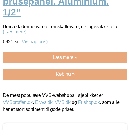
brusepanel. Aluminium.
1/2”
Bemærk denne vare er en skaffevare, de tages ikke retur
(Læs mere)
6921
kr.
(Vis fragtpris)
Læs mere »
Køb nu »
De mest populære VVS-webshops i øjeblikket er
VVSproffen.dk
,
Elvvs.dk
,
VVS.dk
og
Frishop.dk
, som alle
har et stort sortiment til gode priser.