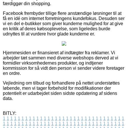
færdiggør din shopping.
Facebook frembyder tillige flere anstændige løsninger til at
få en idé om internet forretningens kundefokus. Desuden ser
vi en del e-butikker som giver kunderne mulighed for at give
en kritik af deres købsoplevelse, som ligeledes burde
udnyttes til at vurdere hvor glade kunderne er.
Hjemmesiden er finansieret af indtægter fra reklamer. Vi
arbejder tæt sammen med diverse webshops derved at vi
formidler virksomhedernes produkter, og indtjener
kommission for så vidt den person vi sender videre foretager
en ordre.
Vejledning om tilbud og forhandlere på nettet understøttes
løbende, men vi tager forbehold for modifikationer der
potentielt er udarbejdet siden sidste opdatering af sidens
data.
BITLY:
1
1
1
1
1
1
1
1
1
1
1
1
1
1
1
1
1
1
1
1
1
1
1
1
1
1
1
1
1
1
1
1
1
1
1
1
1
1
1
1
1
1
1
1
1
1
1
1
1
1
1
1
1
1
1
1
1
1
1
1
1
1
1
1
1
1