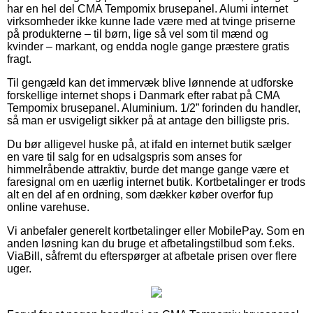
har en hel del CMA Tempomix brusepanel. Alumi internet
virksomheder ikke kunne lade være med at tvinge priserne
på produkterne – til børn, lige så vel som til mænd og
kvinder – markant, og endda nogle gange præstere gratis
fragt.
Til gengæld kan det immervæk blive lønnende at udforske
forskellige internet shops i Danmark efter rabat på CMA
Tempomix brusepanel. Aluminium. 1/2” forinden du handler,
så man er usvigeligt sikker på at antage den billigste pris.
Du bør alligevel huske på, at ifald en internet butik sælger
en vare til salg for en udsalgspris som anses for
himmelråbende attraktiv, burde det mange gange være et
faresignal om en uærlig internet butik. Kortbetalinger er trods
alt en del af en ordning, som dækker køber overfor fup
online varehuse.
Vi anbefaler generelt kortbetalinger eller MobilePay. Som en
anden løsning kan du bruge et afbetalingstilbud som f.eks.
ViaBill, såfremt du efterspørger at afbetale prisen over flere
uger.