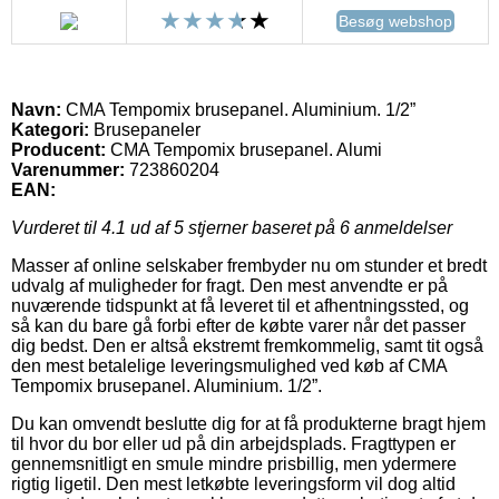
Besøg webshop
Navn:
CMA Tempomix brusepanel. Aluminium. 1/2”
Kategori:
Brusepaneler
Producent:
CMA Tempomix brusepanel. Alumi
Varenummer:
723860204
EAN:
Vurderet til
4.1
ud af 5 stjerner baseret på
6
anmeldelser
Masser af online selskaber frembyder nu om stunder et bredt
udvalg af muligheder for fragt. Den mest anvendte er på
nuværende tidspunkt at få leveret til et afhentningssted, og
så kan du bare gå forbi efter de købte varer når det passer
dig bedst. Den er altså ekstremt fremkommelig, samt tit også
den mest betalelige leveringsmulighed ved køb af CMA
Tempomix brusepanel. Aluminium. 1/2”.
Du kan omvendt beslutte dig for at få produkterne bragt hjem
til hvor du bor eller ud på din arbejdsplads. Fragttypen er
gennemsnitligt en smule mindre prisbillig, men ydermere
rigtig ligetil. Den mest letkøbte leveringsform vil dog altid