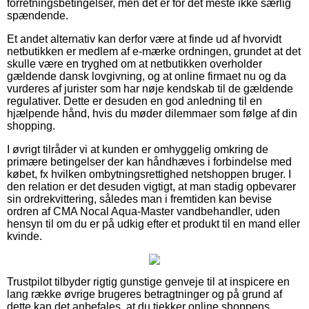
forretningsbetingelser, men det er for det meste ikke særlig
spændende.
Et andet alternativ kan derfor være at finde ud af hvorvidt
netbutikken er medlem af e-mærke ordningen, grundet at det
skulle være en tryghed om at netbutikken overholder
gældende dansk lovgivning, og at online firmaet nu og da
vurderes af jurister som har nøje kendskab til de gældende
regulativer. Dette er desuden en god anledning til en
hjælpende hånd, hvis du møder dilemmaer som følge af din
shopping.
I øvrigt tilråder vi at kunden er omhyggelig omkring de
primære betingelser der kan håndhæves i forbindelse med
købet, fx hvilken ombytningsrettighed netshoppen bruger. I
den relation er det desuden vigtigt, at man stadig opbevarer
sin ordrekvittering, således man i fremtiden kan bevise
ordren af CMA Nocal Aqua-Master vandbehandler, uden
hensyn til om du er på udkig efter et produkt til en mand eller
kvinde.
Trustpilot tilbyder rigtig gunstige genveje til at inspicere en
lang række øvrige brugeres betragtninger og på grund af
dette kan det anbefales, at du tjekker online shoppens