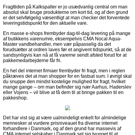
Fragttiden på Kalkspalter er jo usædvanlig central om man
absolut skal bruge produkterne om kort tid, og af den grund
er det selvfølgelig væsentligt at man checker det forventede
leveringstidspunkt for den aktuelle vare.
En masse e-shops frembyder dag-til-dag levering på mange
af butikkens varenumre, eksempelvis CMA Nocal Aqua-
Master vandbehandler, men vær påpasselig da det
forudsætter at ordren laves før et angivent tidspunkt, så at de
sandsynligvis kan nå at få varerne sendt afsted forud for at
pakkemedarbejderne får fri.
En hel del internet firmaer frembyder fri fragt, men i reglen
påkræves det at man shopper for en fastsat sum. I øvrigt skal
du snuppe den mindst kostelige mulighed for fragt, hvilket
mange gange – om man befinder sig nær Aarhus, Haderslev
eller Vojens – vil blive at få dem til at bringe pakken til en
pakkeshop.
Det har vist sig at være ualmindeligt enkelt for almindelige
mennesker at vurdere prisniveauet fra diverse internet
forhandlere i Danmark, og af den grund har massevis af
CMA internet selskaber i Danmark set sig tvunget til at