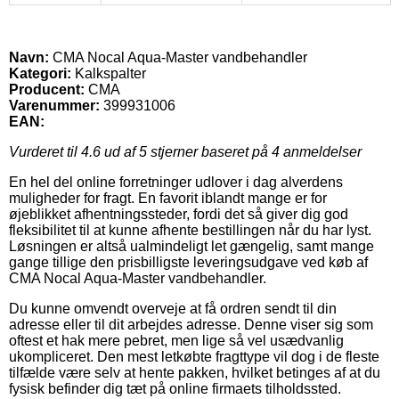
Navn:
CMA Nocal Aqua-Master vandbehandler
Kategori:
Kalkspalter
Producent:
CMA
Varenummer:
399931006
EAN:
Vurderet til
4.6
ud af 5 stjerner baseret på
4
anmeldelser
En hel del online forretninger udlover i dag alverdens
muligheder for fragt. En favorit iblandt mange er for
øjeblikket afhentningssteder, fordi det så giver dig god
fleksibilitet til at kunne afhente bestillingen når du har lyst.
Løsningen er altså ualmindeligt let gængelig, samt mange
gange tillige den prisbilligste leveringsudgave ved køb af
CMA Nocal Aqua-Master vandbehandler.
Du kunne omvendt overveje at få ordren sendt til din
adresse eller til dit arbejdes adresse. Denne viser sig som
oftest et hak mere pebret, men lige så vel usædvanlig
ukompliceret. Den mest letkøbte fragttype vil dog i de fleste
tilfælde være selv at hente pakken, hvilket betinges af at du
fysisk befinder dig tæt på online firmaets tilholdssted.