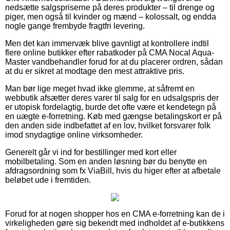
nedsætte salgspriserne på deres produkter – til drenge og
piger, men også til kvinder og mænd – kolossalt, og endda
nogle gange frembyde fragtfri levering.
Men det kan immervæk blive gavnligt at kontrollere indtil
flere online butikker efter rabatkoder på CMA Nocal Aqua-
Master vandbehandler forud for at du placerer ordren, sådan
at du er sikret at modtage den mest attraktive pris.
Man bør lige meget hvad ikke glemme, at såfremt en
webbutik afsætter deres varer til salg for en udsalgspris der
er utopisk fordelagtig, burde det ofte være et kendetegn på
en uægte e-forretning. Køb med gængse betalingskort er på
den anden side indbefattet af en lov, hvilket forsvarer folk
imod snydagtige online virksomheder.
Generelt går vi ind for bestillinger med kort eller
mobilbetaling. Som en anden løsning bør du benytte en
afdragsordning som fx ViaBill, hvis du higer efter at afbetale
beløbet ude i fremtiden.
Forud for at nogen shopper hos en CMA e-forretning kan de i
virkeligheden gøre sig bekendt med indholdet af e-butikkens