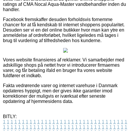
ratings af CMA Nocal Aqua-Master vandbehandler inden du
handler.
Facebook fremskaffer desuden forholdsvis fornemme
chancer for at få kendskab til internet shoppens popularitet.
Desuden ser vi en del online butikker hvor man kan ytre en
anmeldelse af ordreforløbet, hvilket ligeledes må tages i
brug til vurdering af tilfredsheden hos kunderne.
Vores website finansieres af reklamer. Vi samarbejder med
adskillige shops på nettet hvor vi introducerer firmaernes
varer, og får betaling ifald en bruger fra vores website
fuldfører et indkøb.
Fakta vedrørende varer og internet varehuse i Danmark
opdateres hyppigt, men der gives ikke garantier imod
korrektioner der muligvis er iværksat efter seneste
opdatering af hjemmesidens data.
BITLY:
1
1
1
1
1
1
1
1
1
1
1
1
1
1
1
1
1
1
1
1
1
1
1
1
1
1
1
1
1
1
1
1
1
1
1
1
1
1
1
1
1
1
1
1
1
1
1
1
1
1
1
1
1
1
1
1
1
1
1
1
1
1
1
1
1
1