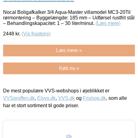
Nocal Boligafkalker 3/4 Aqua-Master villamodel MC3-20Til
rørmontering – Byggelængde: 185 mm – Udførsel rustfrit stål
– Behandlingskapacitet: 1 – 30 liter/minut.
(Læs mere)
2448
kr.
(Vis fragtpris)
Læs mere »
Køb nu »
De mest populære VVS-webshops i øjeblikket er
VVSproffen.dk
,
Elvvs.dk
,
VVS.dk
og
Frishop.dk
, som alle
har et stort sortiment til gode priser.