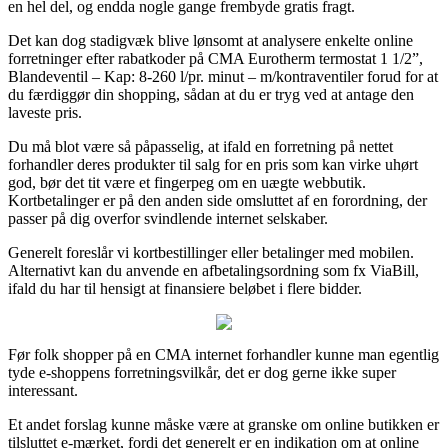
en hel del, og endda nogle gange frembyde gratis fragt.
Det kan dog stadigvæk blive lønsomt at analysere enkelte online
forretninger efter rabatkoder på CMA Eurotherm termostat 1 1/2”,
Blandeventil – Kap: 8-260 l/pr. minut – m/kontraventiler forud for at
du færdiggør din shopping, sådan at du er tryg ved at antage den
laveste pris.
Du må blot være så påpasselig, at ifald en forretning på nettet
forhandler deres produkter til salg for en pris som kan virke uhørt
god, bør det tit være et fingerpeg om en uægte webbutik.
Kortbetalinger er på den anden side omsluttet af en forordning, der
passer på dig overfor svindlende internet selskaber.
Generelt foreslår vi kortbestillinger eller betalinger med mobilen.
Alternativt kan du anvende en afbetalingsordning som fx ViaBill,
ifald du har til hensigt at finansiere beløbet i flere bidder.
Før folk shopper på en CMA internet forhandler kunne man egentlig
tyde e-shoppens forretningsvilkår, det er dog gerne ikke super
interessant.
Et andet forslag kunne måske være at granske om online butikken er
tilsluttet e-mærket, fordi det generelt er en indikation om at online