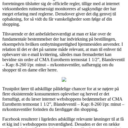
forretningen tilslutter sig de officielle regler, tillige med at internet
virksomheden rutinemæssigt monitoreres af sagkyndige der har
meget erfaring med reglerne. Derudover giver det dig genvej til
opbakning, for så vidt du får vanskeligheder som følge af din
shopping.
Tilsvarende er det anbefalelsesværdigt at man er klar over de
fundamentale bestemmelser der har indvirkning på bestillingen,
eksempelvis hvilken ombytningsrettighed hjemmesiden anvender. I
relation til det er det på samme måde relevant, at man til enhver tid
opbevarer sin e-mail kvittering, således man fremadrettet kan
bevidne sin ordre af CMA Eurotherm termostat 1 1/2”, Blandeventil
– Kap: 8-260 l/pr. minut – m/kontraventiler, uafhængig om du
shopper til en dame eller herre.
Trustpilot fører til adskillige pålidelige chancer for at se nøjere på
flere eksisterende konsumenters oplevelser og herved er det
fornuftigt, at du læser internet webshoppens bedømmelser af CMA
Eurotherm termostat 1 1/2”, Blandeventil – Kap: 8-260 l/pr. minut –
m/kontraventiler forinden du færdiggør din shopping.
Facebook resulterer i ligeledes adskillige relevante løsninger til at få
et kig ind i webshoppens troværdighed. Desuden er der en række