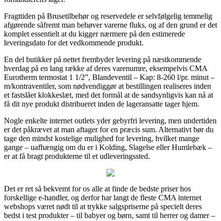
Fragttiden på Brusetilbehør og reservedele er selvfølgelig temmelig
afgørende såfremt man behøver varerne fluks, og af den grund er det
komplet essentielt at du kigger nærmere på den estimerede
leveringsdato for det vedkommende produkt.
En del butikker på nettet frembyder levering på næstkommende
hverdag på en lang række af deres varenumre, eksempelvis CMA
Eurotherm termostat 1 1/2”, Blandeventil – Kap: 8-260 l/pr. minut –
m/kontraventiler, som nødvendiggør at bestillingen realiseres inden
et fastslået klokkeslæt, med det formål at de sandsynligvis kan nå at
få dit nye produkt distribueret inden de lageransatte tager hjem.
Nogle enkelte internet outlets yder gebyrfri levering, men undertiden
er det påkrævet at man aftager for en præcis sum. Alternativt bør du
tage den mindst kostelige mulighed for levering, hvilket mange
gange – uafhængig om du er i Kolding, Slagelse eller Humlebæk –
er at få bragt produkterne til et udleveringssted.
Det er ret så bekvemt for os alle at finde de bedste priser hos
forskellige e-handler, og derfor har langt de fleste CMA internet
webshops været nødt til at trykke salgspriserne på specielt deres
bedst i test produkter – til babyer og børn, samt til herrer og damer –