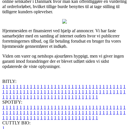
online selskaber i Danmark hvor man kan offentliggøre en vurdering
af ordreforløbet, hvilket tillige burde benyttes til at tage stilling til
tidligere kunders oplevelser.
Hjemmesiden er finansieret ved hjælp af annoncer. Vi har faste
samarbejder med en samling af internet outlets hvor vi publicerer
forretningernes tilbud, og får betaling forudsat en bruger fra vores
hjemmeside gennemfører et indkøb.
Viden om varer og netshops ajourføres hyppigt, men vi giver ingen
garanti imod forandringer der er blevet udført siden vi sidst
opdaterede de viste oplysninger.
BITLY:
1
1
1
1
1
1
1
1
1
1
1
1
1
1
1
1
1
1
1
1
1
1
1
1
1
1
1
1
1
1
1
1
1
1
1
1
1
1
1
1
1
1
1
1
1
1
1
1
1
1
1
1
1
1
1
1
1
1
1
1
1
1
1
1
1
1
1
1
1
1
1
1
1
1
1
1
1
1
1
1
1
1
1
1
1
1
1
1
1
1
1
1
1
1
1
1
1
1
1
1
SPOTIFY:
1
1
1
1
1
1
1
1
1
1
1
1
1
1
1
1
1
1
1
1
1
1
1
1
1
1
1
1
1
1
1
1
1
1
1
1
1
1
1
1
1
1
1
1
1
1
1
1
1
1
1
1
1
1
1
1
1
1
1
1
1
1
1
1
1
1
1
1
1
1
1
1
1
1
1
1
1
1
1
1
1
1
1
1
1
1
1
1
1
1
1
1
1
1
1
1
1
1
1
1
CUTTLY BIO:
1