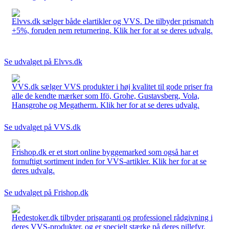
Elvvs.dk sælger både elartikler og VVS. De tilbyder prismatch
+5%, foruden nem returnering. Klik her for at se deres udvalg.
Se udvalget på Elvvs.dk
VVS.dk sælger VVS produkter i høj kvalitet til gode priser fra
alle de kendte mærker som Ifö, Grohe, Gustavsberg, Vola,
Hansgrohe og Megatherm. Klik her for at se deres udvalg.
Se udvalget på VVS.dk
Frishop.dk er et stort online byggemarked som også har et
fornuftigt sortiment inden for VVS-artikler. Klik her for at se
deres udvalg.
Se udvalget på Frishop.dk
Hedestoker.dk tilbyder prisgaranti og professionel rådgivning i
deres VVS-produkter, og er specielt stærke på deres pillefyr.