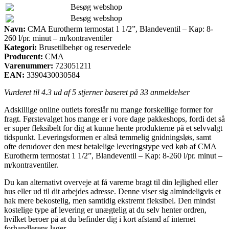
Besøg webshop
Besøg webshop
Navn:
CMA Eurotherm termostat 1 1/2”, Blandeventil – Kap: 8-
260 l/pr. minut – m/kontraventiler
Kategori:
Brusetilbehør og reservedele
Producent:
CMA
Varenummer:
723051211
EAN:
3390430030584
Vurderet til
4.3
ud af 5 stjerner baseret på
33
anmeldelser
Adskillige online outlets foreslår nu mange forskellige former for
fragt. Førstevalget hos mange er i vore dage pakkeshops, fordi det så
er super fleksibelt for dig at kunne hente produkterne på et selvvalgt
tidspunkt. Leveringsformen er altså temmelig gnidningsløs, samt
ofte derudover den mest betalelige leveringstype ved køb af CMA
Eurotherm termostat 1 1/2”, Blandeventil – Kap: 8-260 l/pr. minut –
m/kontraventiler.
Du kan alternativt overveje at få varerne bragt til din lejlighed eller
hus eller ud til dit arbejdes adresse. Denne viser sig almindeligvis et
hak mere bekostelig, men samtidig ekstremt fleksibel. Den mindst
kostelige type af levering er unægtelig at du selv henter ordren,
hvilket beroer på at du befinder dig i kort afstand af internet
forhandlerens lager.