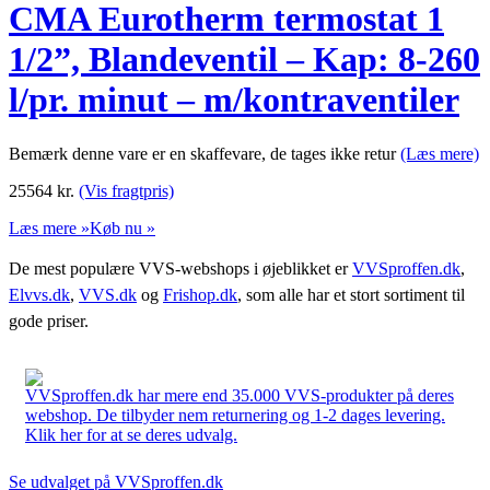
CMA Eurotherm termostat 1
1/2”, Blandeventil – Kap: 8-260
l/pr. minut – m/kontraventiler
Bemærk denne vare er en skaffevare, de tages ikke retur
(Læs mere)
25564
kr.
(Vis fragtpris)
Læs mere »
Køb nu »
De mest populære VVS-webshops i øjeblikket er
VVSproffen.dk
,
Elvvs.dk
,
VVS.dk
og
Frishop.dk
, som alle har et stort sortiment til
gode priser.
VVSproffen.dk har mere end 35.000 VVS-produkter på deres
webshop. De tilbyder nem returnering og 1-2 dages levering.
Klik her for at se deres udvalg.
Se udvalget på VVSproffen.dk