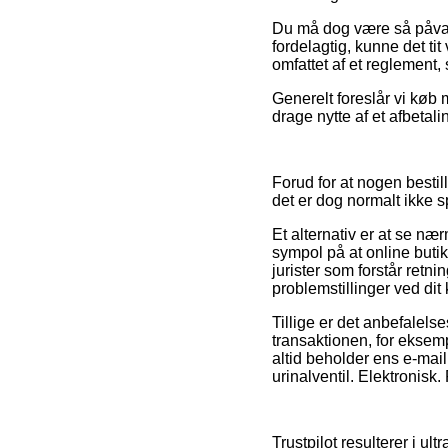
Du må dog være så påvagt,
fordelagtig, kunne det t
omfattet af et reglement,
Generelt foreslår vi køb
drage nytte af et afbetali
Forud for at nogen bestil
det er dog normalt ikke 
Et alternativ er at se næ
sympol på at online buti
jurister som forstår retni
problemstillinger ved dit
Tillige er det anbefalel
transaktionen, for eksemp
altid beholder ens e-mai
urinalventil. Elektronisk.
Trustpilot resulterer i u