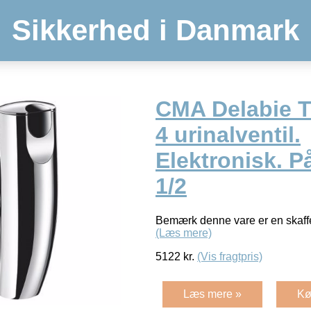
Sikkerhed i Danmark
CMA Delabie 
4 urinalventil.
Elektronisk. På
1/2
Bemærk denne vare er en skaffe
(Læs mere)
5122
kr.
(Vis fragtpris)
Læs mere »
Kø