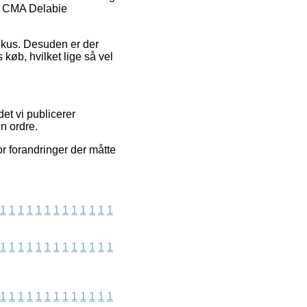
af CMA Delabie
fokus. Desuden er der
øb, hvilket lige så vel
det vi publicerer
n ordre.
r forandringer der måtte
1
1
1
1
1
1
1
1
1
1
1
1
1
1
1
1
1
1
1
1
1
1
1
1
1
1
1
1
1
1
1
1
1
1
1
1
1
1
1