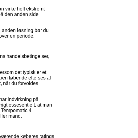
an virke helt ekstremt
 på den anden side
n anden løsning bør du
 over en periode.
ens handelsbetingelser,
ersom det typisk er et
ppen løbende efterses af
t, når du forvoldes
har indvirkning på
rigt essesentielt, at man
ie Tempomatic 4
eller mand.
henværende køberes ratings