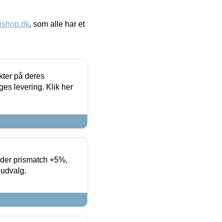
ishop.dk
, som alle har et
ter på deres
es levering. Klik her
yder prismatch +5%,
 udvalg.