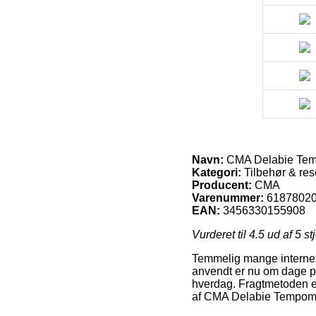
Navn:
CMA Delabie Tempom
Kategori:
Tilbehør & rese
Producent:
CMA
Varenummer:
6187802
EAN:
3456330155908
Vurderet til
4.5
ud af 5 st
Temmelig mange internet
anvendt er nu om dage pa
hverdag. Fragtmetoden e
af CMA Delabie Tempomatic