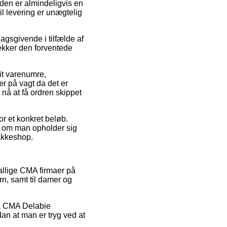
heden er almindeligvis en
l levering er unægtelig
agsgivende i tilfælde af
jekker den forventede
it varenumre,
r på vagt da det er
 nå at få ordren skippet
or et konkret beløb.
t om man opholder sig
pakkeshop.
tallige CMA firmaer på
rn, samt til damer og
på CMA Delabie
dan at man er tryg ved at