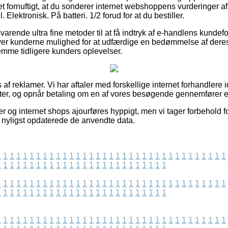
det fornuftigt, at du sonderer internet webshoppens vurderinger 
 Elektronisk. På batteri. 1/2 forud for at du bestiller.
varende ultra fine metoder til at få indtryk af e-handlens kunde
er kunderne mulighed for at udfærdige en bedømmelse af deres k
nemme tidligere kunders oplevelser.
af reklamer. Vi har aftaler med forskellige internet forhandlere i
er, og opnår betaling om en af vores besøgende gennemfører e
 og internet shops ajourføres hyppigt, men vi tager forbehold fo
 nyligst opdaterede de anvendte data.
1
1
1
1
1
1
1
1
1
1
1
1
1
1
1
1
1
1
1
1
1
1
1
1
1
1
1
1
1
1
1
1
1
1
1
1
1
1
1
1
1
1
1
1
1
1
1
1
1
1
1
1
1
1
1
1
1
1
1
1
1
1
1
1
1
1
1
1
1
1
1
1
1
1
1
1
1
1
1
1
1
1
1
1
1
1
1
1
1
1
1
1
1
1
1
1
1
1
1
1
1
1
1
1
1
1
1
1
1
1
1
1
1
1
1
1
1
1
1
1
1
1
1
1
1
1
1
1
1
1
1
1
1
1
1
1
1
1
1
1
1
1
1
1
1
1
1
1
1
1
1
1
1
1
1
1
1