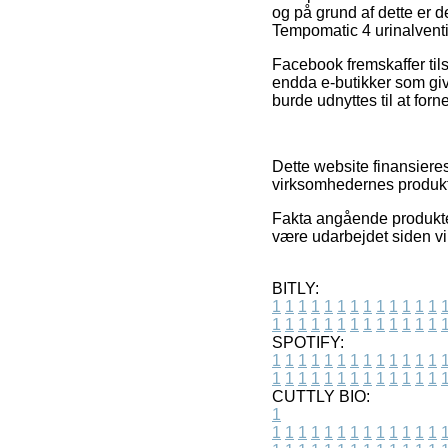
og på grund af dette er 
Tempomatic 4 urinalventil.
Facebook fremskaffer tils
endda e-butikker som giv
burde udnyttes til at for
Dette website finansieres 
virksomhedernes produkt
Fakta angående produkter
være udarbejdet siden vi
BITLY:
1
1
1
1
1
1
1
1
1
1
1
1
1
1
1
1
1
1
1
1
1
1
1
1
1
1
SPOTIFY:
1
1
1
1
1
1
1
1
1
1
1
1
1
1
1
1
1
1
1
1
1
1
1
1
1
1
CUTTLY BIO:
1
1
1
1
1
1
1
1
1
1
1
1
1
1