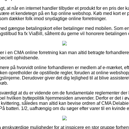
 at når en internet handler tilbyder et produkt for en pris der k
it være et kendetegn på en fup online webshop. Køb med kort er
 som dækker folk imod snydagtige online forretninger.
 med gængse betalingskort eller betalinger med mobilen. Som e
ngstilbud fra fx ViaBill, såfremt du gerne vil honorere betalingen
ler i en CMA online forretning kan man altid betragte forhandler
specielt ophidsende.
rmere på hvorvidt online forhandleren er medlem af e-mærket, eft
kken opretholder de opstillede regler, foruden at online websho
ngslinjerne. Derudover giver det dig lejlighed til at blive assistere
 køb.
sesværdigt at du er vidende om de fundamentale reglementer der 
el hvilken byttepolitik hjemmesiden anvender. Derfor er det i øv
l kvittering, således man altid kan bevise ordren af CMA Delab
 På batteri. 1/2, uafhængig om du søger efter varer til en kvinde 
ltra ønskværdige muligheder for at inspicere en stor gruppe for