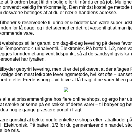
e at få ordren bragt til din bolig eller til når du er på job. Mulig
men omvendt vældig fremkommelig. Den mindst kostelige metode ti
m desværre betinges af at du er nær e-handlens adresse.
ilbehør & reservedele til urinaler & bideter kan være super udsl
nden for få dage, og i det øjemed er det ret væsentligt at man t
edkommende vare.
webshops stiller garanti om dag-til-dag levering på deres favor
Tempomatic 4 urinalventil. Elektronisk. På batteri. 1/2, men væ
ægges forinden et angivent tidspunkt, så at de sandsynligvis kan
ersonalet har fyraften.
ilbyder gebyrfri levering, men tit er det påkrævet at der aftages f
vælge den mest letkøbte leveringsmetode, hvilket ofte – uanse
re eller Fredensborg – vil blive at få bragt dine varer til en 
 os alle at prissammenligne hos flere online shops, og ergo har u
at at sænke priserne på en række af deres varer – til babyer og bø
ndda nogle gange præstere portofri fragt.
re gunstigt at tjekke nogle enkelte e-shops efter rabatkoder 
. Elektronisk. På batteri. 1/2 før du gennemfører din handel, så
elige pris.