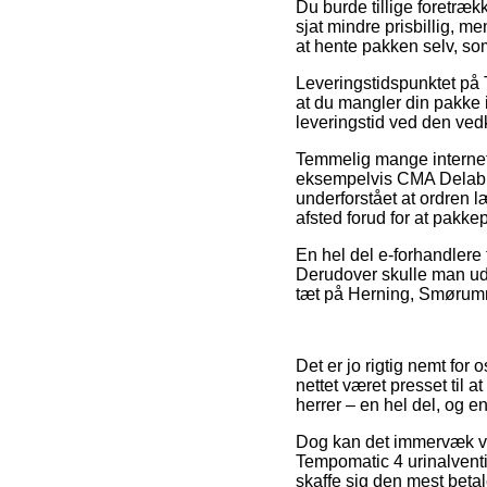
Du burde tillige foretrækk
sjat mindre prisbillig, 
at hente pakken selv, so
Leveringstidspunktet på T
at du mangler din pakke i
leveringstid ved den v
Temmelig mange internet 
eksempelvis CMA Delabie 
underforstået at ordren l
afsted forud for at pakkep
En hel del e-forhandlere t
Derudover skulle man ud
tæt på Herning, Smørumned
Det er jo rigtig nemt for
nettet været presset til 
herrer – en hel del, og e
Dog kan det immervæk væ
Tempomatic 4 urinalventil
skaffe sig den mest betal