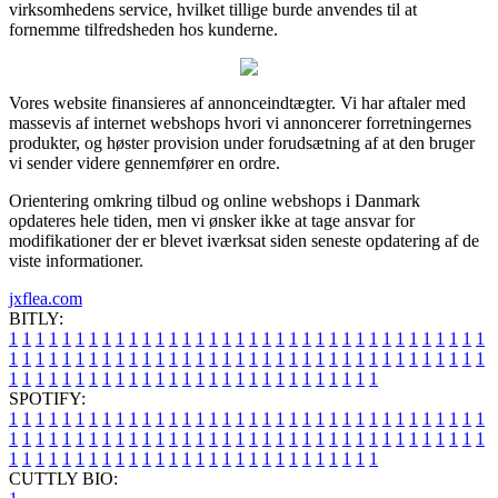
virksomhedens service, hvilket tillige burde anvendes til at
fornemme tilfredsheden hos kunderne.
Vores website finansieres af annonceindtægter. Vi har aftaler med
massevis af internet webshops hvori vi annoncerer forretningernes
produkter, og høster provision under forudsætning af at den bruger
vi sender videre gennemfører en ordre.
Orientering omkring tilbud og online webshops i Danmark
opdateres hele tiden, men vi ønsker ikke at tage ansvar for
modifikationer der er blevet iværksat siden seneste opdatering af de
viste informationer.
jxflea.com
BITLY:
1
1
1
1
1
1
1
1
1
1
1
1
1
1
1
1
1
1
1
1
1
1
1
1
1
1
1
1
1
1
1
1
1
1
1
1
1
1
1
1
1
1
1
1
1
1
1
1
1
1
1
1
1
1
1
1
1
1
1
1
1
1
1
1
1
1
1
1
1
1
1
1
1
1
1
1
1
1
1
1
1
1
1
1
1
1
1
1
1
1
1
1
1
1
1
1
1
1
1
1
SPOTIFY:
1
1
1
1
1
1
1
1
1
1
1
1
1
1
1
1
1
1
1
1
1
1
1
1
1
1
1
1
1
1
1
1
1
1
1
1
1
1
1
1
1
1
1
1
1
1
1
1
1
1
1
1
1
1
1
1
1
1
1
1
1
1
1
1
1
1
1
1
1
1
1
1
1
1
1
1
1
1
1
1
1
1
1
1
1
1
1
1
1
1
1
1
1
1
1
1
1
1
1
1
CUTTLY BIO: