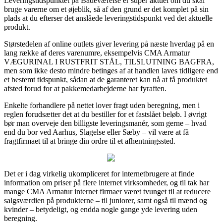
Leveringstidspunktet på Badeværelse er super aktuel om du skal
bruge varerne om et øjeblik, så af den grund er det komplet på sin
plads at du efterser det anslåede leveringstidspunkt ved det aktuelle
produkt.
Størstedelen af online outlets giver levering på næste hverdag på en
lang række af deres varenumre, eksempelvis CMA Armatur
VÆGURINAL I RUSTFRIT STÅL, TILSLUTNING BAGFRA,
men som ikke desto mindre betinges af at handlen laves tidligere end
et bestemt tidspunkt, sådan at de garanteret kan nå at få produktet
afsted forud for at pakkemedarbejderne har fyraften.
Enkelte forhandlere på nettet lover fragt uden beregning, men i
reglen forudsætter det at du bestiller for et fastslået beløb. I øvrigt
bør man overveje den billigste leveringsmanér, som gerne – hvad
end du bor ved Aarhus, Slagelse eller Sæby – vil være at få
fragtfirmaet til at bringe din ordre til et afhentningssted.
Det er i dag virkelig ukompliceret for internetbrugere at finde
information om priser på flere internet virksomheder, og til tak har
mange CMA Armatur internet firmaer været tvunget til at reducere
salgsværdien på produkterne – til juniorer, samt også til mænd og
kvinder – betydeligt, og endda nogle gange yde levering uden
beregning.