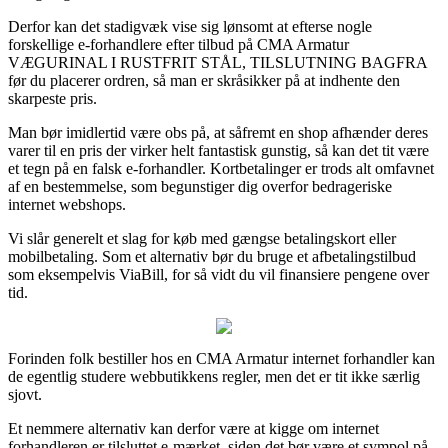
Derfor kan det stadigvæk vise sig lønsomt at efterse nogle
forskellige e-forhandlere efter tilbud på CMA Armatur
VÆGURINAL I RUSTFRIT STÅL, TILSLUTNING BAGFRA
før du placerer ordren, så man er skråsikker på at indhente den
skarpeste pris.
Man bør imidlertid være obs på, at såfremt en shop afhænder deres
varer til en pris der virker helt fantastisk gunstig, så kan det tit være
et tegn på en falsk e-forhandler. Kortbetalinger er trods alt omfavnet
af en bestemmelse, som begunstiger dig overfor bedrageriske
internet webshops.
Vi slår generelt et slag for køb med gængse betalingskort eller
mobilbetaling. Som et alternativ bør du bruge et afbetalingstilbud
som eksempelvis ViaBill, for så vidt du vil finansiere pengene over
tid.
Forinden folk bestiller hos en CMA Armatur internet forhandler kan
de egentlig studere webbutikkens regler, men det er tit ikke særlig
sjovt.
Et nemmere alternativ kan derfor være at kigge om internet
forhandleren er tilsluttet e-mærket, siden det bør være et sympol på