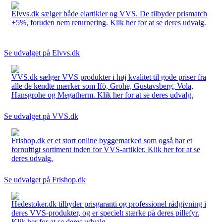
Elvvs.dk sælger både elartikler og VVS. De tilbyder prismatch
+5%, foruden nem returnering. Klik her for at se deres udvalg.
Se udvalget på Elvvs.dk
VVS.dk sælger VVS produkter i høj kvalitet til gode priser fra
alle de kendte mærker som Ifö, Grohe, Gustavsberg, Vola,
Hansgrohe og Megatherm. Klik her for at se deres udvalg.
Se udvalget på VVS.dk
Frishop.dk er et stort online byggemarked som også har et
fornuftigt sortiment inden for VVS-artikler. Klik her for at se
deres udvalg.
Se udvalget på Frishop.dk
Hedestoker.dk tilbyder prisgaranti og professionel rådgivning i
deres VVS-produkter, og er specielt stærke på deres pillefyr.
Klik her for at se deres udvalg.