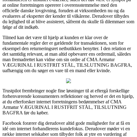
at online forretningen opererer i overensstemmelse med den
officielle danske lovgivning, foruden at virksomheden nu og da
evalueres af eksperter der kender til vilkårene. Derudover tilbydes
du lejlighed til at blive assisteret, såfremt du skulle få dilemmaer som
følge af dit indkøb.
Tilmed kan det være til hjælp at kunden er klar over de
fundamentale regler der er gældende for transaktionen, som for
eksempel den returneringsret netbutikken benytter. I den relation er
det samtidig relevant, at man altid opbevarer ens ordremail, således
man fremadrettet kan vidne om sin ordre af CMA Armatur
VÆGURINAL I RUSTFRIT STÅL, TILSLUTNING BAGFRA,
uafhængig om du søger en vare til en mand eller kvinde.
Trustpilot frembringer nogle fine løsninger til at eftergå forskellige
forhenværende konsumenters reflektioner og herved er det en hjælp,
at du efterforsker internet forretningens bedømmelser af CMA
Armatur VÆGURINAL I RUSTFRIT STÅL, TILSLUTNING
BAGFRA før du køber.
Facebook forærer dig derudover altid gode muligheder for at få en
idé om internet forhandlerens kundefokus. Derudover møder vi en
række internet selskaber som tilbyder folk at ytre en vurdering af