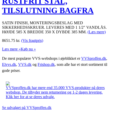
RUSTFRIT STÅL,
TILSLUTNING BAGFRA
SATIN FINISH, MONTERINGSBESLAG MED
SIKKERHEDSSKRUER. LEVERES MED 1 1/2" VANDLÅS.
HØJDE 585 X BREDDE 350 X DYBDE 385 MM.
(Læs mere)
8651.75
kr.
(Vis fragtpris)
Læs mere »
Køb nu »
De mest populære VVS-webshops i øjeblikket er
VVSproffen.dk
,
Elvvs.dk
,
VVS.dk
og
Frishop.dk
, som alle har et stort sortiment til
gode priser.
VVSproffen.dk har mere end 35.000 VVS-produkter på deres
webshop. De tilbyder nem returnering og 1-2 dages levering.
Klik her for at se deres udvalg.
Se udvalget på VVSproffen.dk