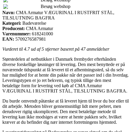
Besøg webshop
Navn:
CMA Armatur VÆGURINAL I RUSTFRIT STÅL,
TILSLUTNING BAGFRA
Kategori:
Badeværelse
Producent:
CMA Armatur
Varenummer:
618241000
EAN:
5709276587981
Vurderet til
4.7
ud af 5 stjerner baseret på
47
anmeldelser
Størstedelen af netbutikker i Danmark frembyder efterhånden
diverse forskellige løsninger til levering. Den mest benyttede er på
nuværende tidspunkt at få leveret til et afhentningssted, så du selv
har mulighed for at hente din pakke når det passer ind i din hverdag.
Leveringstypen er jo ret bekvem, og typisk tillige den mest
betalelige form for levering ved køb af CMA Armatur
VÆGURINAL I RUSTFRIT STÅL, TILSLUTNING BAGFRA.
Du burde omvendt påtænke at få leveret hjem til hvor du bor eller til
dit arbejde. Metoden bliver gennemsnitligt lidt mere pebret, men
derudover rigtig ukompliceret. Den mest betalelige metode til
levering kan ikke modsiges at være at hente pakken selv, hvilket
kræver at du befinder dig nær internet forretningens hjemsted.