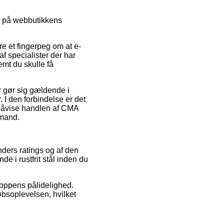
e på webbutikkens
re et fingerpeg om at e-
af specialister der har
emt du skulle få
 gør sig gældende i
I den forbindelse er det
 påvise handlen af CMA
 mand.
unders ratings og af den
e i rustfrit stål inden du
hoppens pålidelighed.
øbsoplevelsen, hvilket