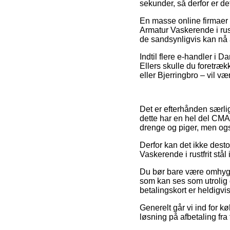
sekunder, så derfor er de
En masse online firmaer 
Armatur Vaskerende i rus
de sandsynligvis kan nå at
Indtil flere e-handler i 
Ellers skulle du foretræ
eller Bjerringbro – vil væ
Det er efterhånden særlig
dette har en hel del CMA 
drenge og piger, men også
Derfor kan det ikke desto
Vaskerende i rustfrit stål 
Du bør bare være omhyggel
som kan ses som utrolig
betalingskort er heldigvi
Generelt går vi ind for 
løsning på afbetaling fra 