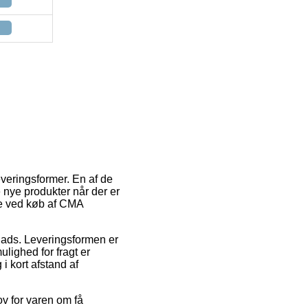
veringsformer. En af de
 nye produkter når der er
ype ved køb af CMA
lads. Leveringsformen er
ulighed for fragt er
i kort afstand af
v for varen om få