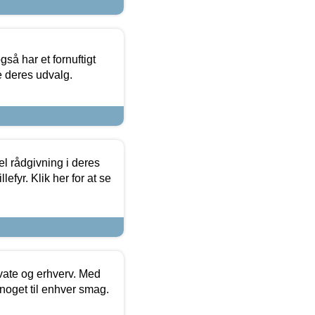
så har et fornuftigt
se deres udvalg.
el rådgivning i deres
efyr. Klik her for at se
ivate og erhverv. Med
noget til enhver smag.