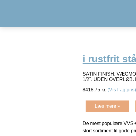
i rustfrit stå
SATIN FINISH, VÆGM
1/2". UDEN OVERLØB.
8418.75
kr.
(Vis fragtpris)
Læs mere »
De mest populære VVS-w
stort sortiment til gode pr