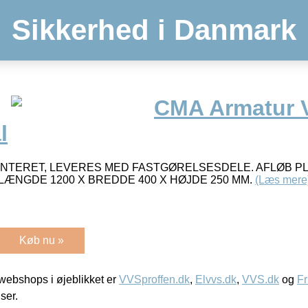
Sikkerhed i Danmark
CMA Armatur 
l
ONTERET, LEVERES MED FASTGØRELSESDELE. AFLØB PL
 LÆNGDE 1200 X BREDDE 400 X HØJDE 250 MM.
(Læs mere
Køb nu »
ebshops i øjeblikket er
VVSproffen.dk
,
Elvvs.dk
,
VVS.dk
og
Fr
iser.