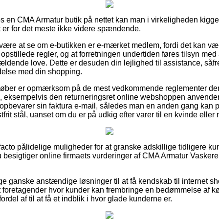
s en CMA Armatur butik på nettet kan man i virkeligheden kigg
t er for det meste ikke videre spændende.
n være at se om e-butikken er e-mærket medlem, fordi det kan væ
pstillede regler, og at forretningen undertiden føres tilsyn med 
dende love. Dette er desuden din lejlighed til assistance, såfr
ndelse med din shopping.
at køber er opmærksom på de mest vedkommende reglementer der
 eksempelvis den returneringsret online webshoppen anvender. 
id opbevarer sin faktura e-mail, således man en anden gang kan
rit stål, uanset om du er på udkig efter varer til en kvinde eller
 facto pålidelige muligheder for at granske adskillige tidligere k
u besigtiger online firmaets vurderinger af CMA Armatur Vaskerend
ge ganske anstændige løsninger til at få kendskab til internet s
net foretagender hvor kunder kan frembringe en bedømmelse af k
rdel af til at få et indblik i hvor glade kunderne er.