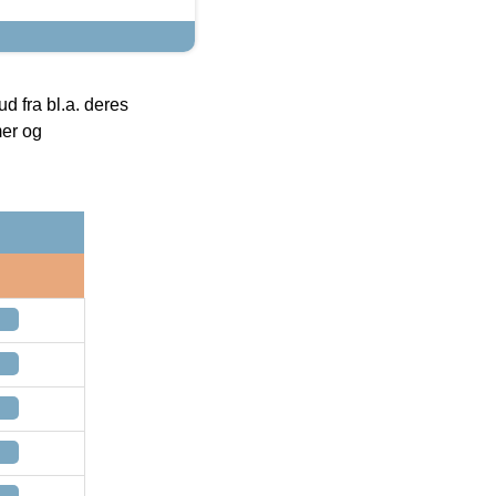
 fra bl.a. deres
mer og