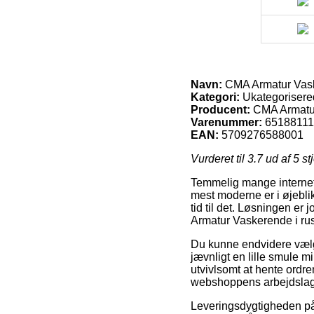
Navn:
CMA Armatur Vasker
Kategori:
Ukategorisere
Producent:
CMA Armatu
Varenummer:
6518811
EAN:
5709276588001
Vurderet til
3.7
ud af 5 st
Temmelig mange internet 
mest moderne er i øjeblik
tid til det. Løsningen er
Armatur Vaskerende i rustf
Du kunne endvidere vælge
jævnligt en lille smule mi
utvivlsomt at hente ordre
webshoppens arbejdslag
Leveringsdygtigheden på 