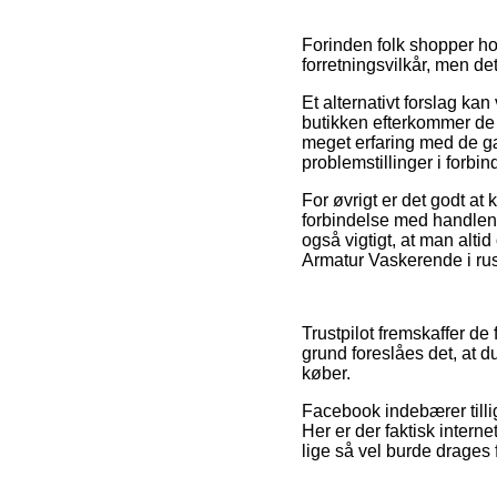
Forinden folk shopper ho
forretningsvilkår, men de
Et alternativt forslag ka
butikken efterkommer de o
meget erfaring med de gæl
problemstillinger i forbi
For øvrigt er det godt 
forbindelse med handlen,
også vigtigt, at man alt
Armatur Vaskerende i rustf
Trustpilot fremskaffer de
grund foreslåes det, at d
køber.
Facebook indebærer tilli
Her er der faktisk inter
lige så vel burde drages fo