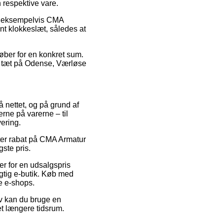
n respektive vare.
r, eksempelvis CMA
nt klokkeslæt, således at
køber for en konkret sum.
or tæt på Odense, Værløse
 nettet, og på grund af
rne på varerne – til
ering.
efter rabat på CMA Armatur
gste pris.
er for en udsalgspris
gtig e-butik. Køb med
ge e-shops.
iv kan du bruge en
 et længere tidsrum.