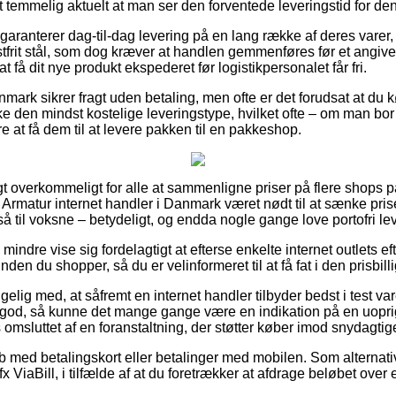
t temmelig aktuelt at man ser den forventede leveringstid for de
garanterer dag-til-dag levering på en lang række af deres vare
tfrit stål, som dog kræver at handlen gemmenføres før et angive
 få dit nye produkt ekspederet før logistikpersonalet får fri.
Danmark sikrer fragt uden betaling, men ofte er det forudsat at du 
kke den mindst kostelige leveringstype, hvilket ofte – om man b
re at få dem til at levere pakken til en pakkeshop.
t overkommeligt for alle at sammenligne priser på flere shops på
Armatur internet handler i Danmark været nødt til at sænke prise
 til voksne – betydeligt, og endda nogle gange love portofri lev
 mindre vise sig fordelagtigt at efterse enkelte internet outlets 
inden du shopper, så du er velinformeret til at få fat i den prisbilli
ig med, at såfremt en internet handler tilbyder bedst i test var
 god, så kunne det mange gange være en indikation på en uopri
s omsluttet af en foranstaltning, der støtter køber imod snydagti
køb med betalingskort eller betalinger med mobilen. Som alternat
fx ViaBill, i tilfælde af at du foretrækker at afdrage beløbet over