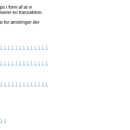
 i form af at vi
serer en transaktion.
ar for ændringer der
1
1
1
1
1
1
1
1
1
1
1
1
1
1
1
1
1
1
1
1
1
1
1
1
1
1
1
1
1
1
1
1
1
1
1
1
1
1
1
1
1