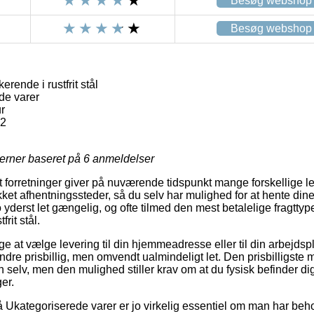
Besøg webshop
Besøg webshop
ende i rustfrit stål
de varer
r
12
jerner baseret på
6
anmeldelser
forretninger giver på nuværende tidspunkt mange forskellige le
ket afhentningssteder, så du selv har mulighed for at hente dine
 jo yderst let gængelig, og ofte tilmed den mest betalelige fragtt
rit stål.
 at vælge levering til din hjemmeadresse eller til din arbejdsp
ndre prisbillig, men omvendt ualmindeligt let. Den prisbilligste m
n selv, men den mulighed stiller krav om at du fysisk befinder dig 
er.
Ukategoriserede varer er jo virkelig essentiel om man har beho