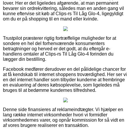
lover. Her er det ligeledes afgørende, at man permanent
bevarer sin ordrekvittering, således man en anden gang vil
kunne eftervise sit køb af Clips-rs Til Låg Glo-4, ligegyldigt
om du er på shopping til en mand eller kvinde.
Trustpilot præsterer rigtig fortræffelige muligheder for at
sondere en hel del forhenværende konsumenters
betragtninger og herved er det godt, at du eftergår e-
handlens omtaler af Clips-rs Til Låg Glo-4 forinden du
lægger din bestilling.
Facebook medfører derudover en del pålidelige chancer for
at få kendskab til internet shoppens troværdighed. Her ser vi
en del internet handler som tilbyder kunderne at frembringe
en evaluering af deres købsoplevelse, som ligeledes må
bruges til at bedømme kundernes tilfredshed.
Denne side finansieres af reklameindtægter. Vi hjælper en
lang række internet virksomheder hvori vi formidler
virksomhedernes varer, og opnår kommission for så vidt en
af vores brugere realiserer en transaktion.