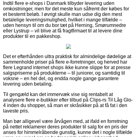
Indtil flere e-shops i Danmark tilbyder levering uden
omkostninger, men for det meste kun såfremt der købes for
et bestemt beløb. I øvrigt skulle man udse dig den mest
betalelige leveringsmulighed, hvilket i mange tilfælde –
uden hensyn til om du bor tæt på Herning, Smørumnedre
eller Lystrup – vil blive at få fragtfirmaet til at levere dine
produkter til en pakkeshop.
Det er efterhånden ultra praktisk for almindelige dødelige at
sammenholde priser på flere e-forretninger, og herved har
flere Legrand internet shops ikke kunne slippe for at presse
salgspriserne på produkterne – til juniorer, og samtidig til
voksne – en hel del, og endda nogle gange garantere
levering uden betaling.
Til gengæld kan det immervæk vise sig rentabelt at
analysere flere e-butikker efter tilbud på Clips-rs Til Låg Glo-
4 inden du shopper, så man er skråsikker på at få fat i den
laveste pris.
Man bør alligevel være årvågen med, at ifald en forretning
på nettet reklamerer deres produkter til salg for en pris der
anses for himmelråbende gunstig, kunne det i nogle tilfælde