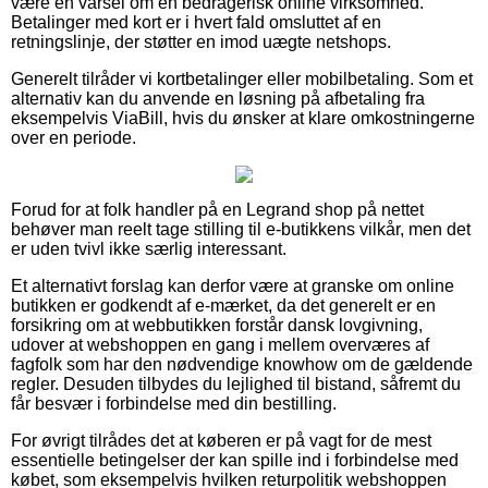
være en varsel om en bedragerisk online virksomhed.
Betalinger med kort er i hvert fald omsluttet af en
retningslinje, der støtter en imod uægte netshops.
Generelt tilråder vi kortbetalinger eller mobilbetaling. Som et
alternativ kan du anvende en løsning på afbetaling fra
eksempelvis ViaBill, hvis du ønsker at klare omkostningerne
over en periode.
Forud for at folk handler på en Legrand shop på nettet
behøver man reelt tage stilling til e-butikkens vilkår, men det
er uden tvivl ikke særlig interessant.
Et alternativt forslag kan derfor være at granske om online
butikken er godkendt af e-mærket, da det generelt er en
forsikring om at webbutikken forstår dansk lovgivning,
udover at webshoppen en gang i mellem overværes af
fagfolk som har den nødvendige knowhow om de gældende
regler. Desuden tilbydes du lejlighed til bistand, såfremt du
får besvær i forbindelse med din bestilling.
For øvrigt tilrådes det at køberen er på vagt for de mest
essentielle betingelser der kan spille ind i forbindelse med
købet, som eksempelvis hvilken returpolitik webshoppen