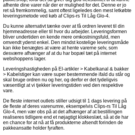
afhente dine varer når der er mulighed for det. Denne er jo
ret så fremkommelig, samt oftest ligeledes den mest letkøbte
leveringsmetode ved køb af Clips-rs Til Låg Glo-4.
Du kunne alternativt tænke over at få ordren leveret til din
hjemmeadresse eller til hvor du arbejder. Leveringsformen
bliver undertiden en kende mere omkostningsfuld, men
omvendt yderst enkel. Den mindst kostelige leveringsmåde
kan ikke benægtes at være at hente varerne selv, som
desværre afhænger af at du har bopæl tæt på internet
webshoppens lager.
Leveringshastigheden på El-artikler > Kabelkanal & bakker
> Kabelstiger kan være super bestemmende ifald du står og
skal bruge ordren nu og her, og derfor er det tydeligvis
væsentligt at vi tjekker leveringstiden ved den respektive
vare.
De fleste internet outlets stiller udsigt til 1 dags levering på
de fleste af deres varenumre, eksempelvis Clips-rs Til Låg
Glo-4, men vær obs på at det afhænger af at bestillingen
realiseres tidligere end et nøjagtigt klokkeslæt, så at de har
en chance for at nå at få produkterne afsendt forinden de
pakkeansatte holder fyraften.