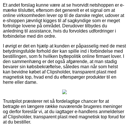
Et andet forslag kunne være at se hvorvidt netshoppen er e-
mærke tilsluttet, eftersom det generelt er et signal om at
online virksomheden lever op til de danske regler, udover at
e-shoppen jævnligt kigges til af sagkyndige som er meget
fortrolige lovene på området. Derudover tilbydes du
anledning til assistance, hvis du forvoldes udfordringer i
forbindelse med din ordre.
I øvrigt er det en hjælp at kunden er påpasselig med de mest
betydningsfulde forhold der kan spille ind i forbindelse med
bestillingen, som fx hvilken byttepolitik online firmaet lover. I
den sammenhæng er det også afgørende, at man stadig
bevarer sin købsbekræftelse, således man når som helst
kan bevidne købet af Clipsholder, transparent plast med
magnetisk top, hvad end du efterspørger produkter til en
herre eller dame.
Trustpilot præsterer ret så fordelagtige chancer for at
betragte en længere række nuværende brugeres meninger
og derfor foreslår vi, at du iagttager e-handlens anmeldelser
af Clipsholder, transparent plast med magnetisk top forud for
at du bestiller.