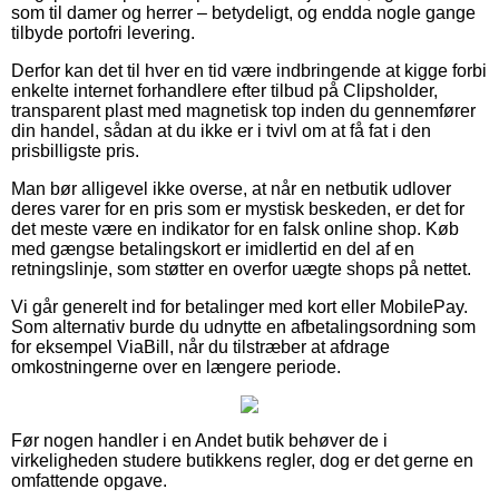
som til damer og herrer – betydeligt, og endda nogle gange
tilbyde portofri levering.
Derfor kan det til hver en tid være indbringende at kigge forbi
enkelte internet forhandlere efter tilbud på Clipsholder,
transparent plast med magnetisk top inden du gennemfører
din handel, sådan at du ikke er i tvivl om at få fat i den
prisbilligste pris.
Man bør alligevel ikke overse, at når en netbutik udlover
deres varer for en pris som er mystisk beskeden, er det for
det meste være en indikator for en falsk online shop. Køb
med gængse betalingskort er imidlertid en del af en
retningslinje, som støtter en overfor uægte shops på nettet.
Vi går generelt ind for betalinger med kort eller MobilePay.
Som alternativ burde du udnytte en afbetalingsordning som
for eksempel ViaBill, når du tilstræber at afdrage
omkostningerne over en længere periode.
Før nogen handler i en Andet butik behøver de i
virkeligheden studere butikkens regler, dog er det gerne en
omfattende opgave.