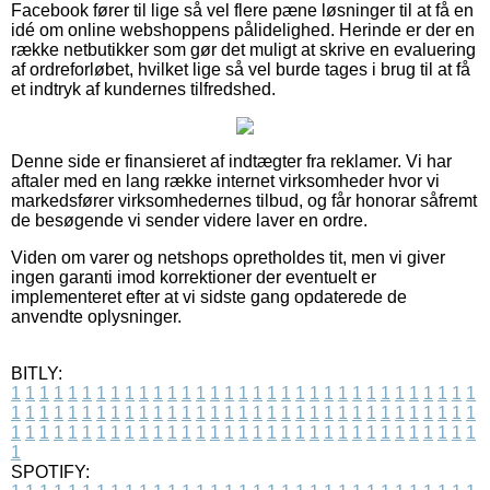
Facebook fører til lige så vel flere pæne løsninger til at få en
idé om online webshoppens pålidelighed. Herinde er der en
række netbutikker som gør det muligt at skrive en evaluering
af ordreforløbet, hvilket lige så vel burde tages i brug til at få
et indtryk af kundernes tilfredshed.
Denne side er finansieret af indtægter fra reklamer. Vi har
aftaler med en lang række internet virksomheder hvor vi
markedsfører virksomhedernes tilbud, og får honorar såfremt
de besøgende vi sender videre laver en ordre.
Viden om varer og netshops opretholdes tit, men vi giver
ingen garanti imod korrektioner der eventuelt er
implementeret efter at vi sidste gang opdaterede de
anvendte oplysninger.
BITLY:
1
1
1
1
1
1
1
1
1
1
1
1
1
1
1
1
1
1
1
1
1
1
1
1
1
1
1
1
1
1
1
1
1
1
1
1
1
1
1
1
1
1
1
1
1
1
1
1
1
1
1
1
1
1
1
1
1
1
1
1
1
1
1
1
1
1
1
1
1
1
1
1
1
1
1
1
1
1
1
1
1
1
1
1
1
1
1
1
1
1
1
1
1
1
1
1
1
1
1
1
SPOTIFY: