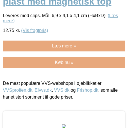
plast med magnetisk top
Leveres med clips. Mål: 6,9 x 4,1 x 4,1 cm (HxBxD).
(Læs
mere)
12.75
kr.
(Vis fragtpris)
Læs mere »
Køb nu »
De mest populære VVS-webshops i øjeblikket er
VVSproffen.dk
,
Elvvs.dk
,
VVS.dk
og
Frishop.dk
, som alle
har et stort sortiment til gode priser.