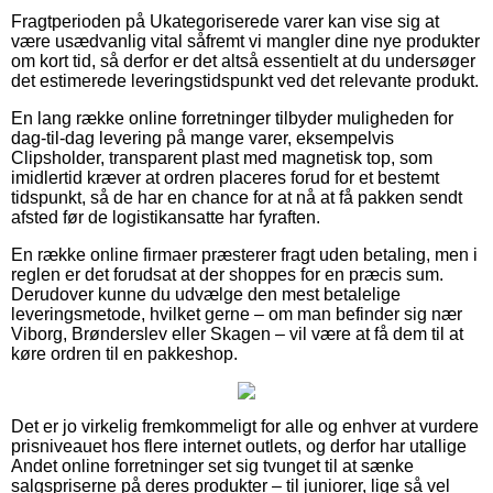
Fragtperioden på Ukategoriserede varer kan vise sig at
være usædvanlig vital såfremt vi mangler dine nye produkter
om kort tid, så derfor er det altså essentielt at du undersøger
det estimerede leveringstidspunkt ved det relevante produkt.
En lang række online forretninger tilbyder muligheden for
dag-til-dag levering på mange varer, eksempelvis
Clipsholder, transparent plast med magnetisk top, som
imidlertid kræver at ordren placeres forud for et bestemt
tidspunkt, så de har en chance for at nå at få pakken sendt
afsted før de logistikansatte har fyraften.
En række online firmaer præsterer fragt uden betaling, men i
reglen er det forudsat at der shoppes for en præcis sum.
Derudover kunne du udvælge den mest betalelige
leveringsmetode, hvilket gerne – om man befinder sig nær
Viborg, Brønderslev eller Skagen – vil være at få dem til at
køre ordren til en pakkeshop.
Det er jo virkelig fremkommeligt for alle og enhver at vurdere
prisniveauet hos flere internet outlets, og derfor har utallige
Andet online forretninger set sig tvunget til at sænke
salgspriserne på deres produkter – til juniorer, lige så vel