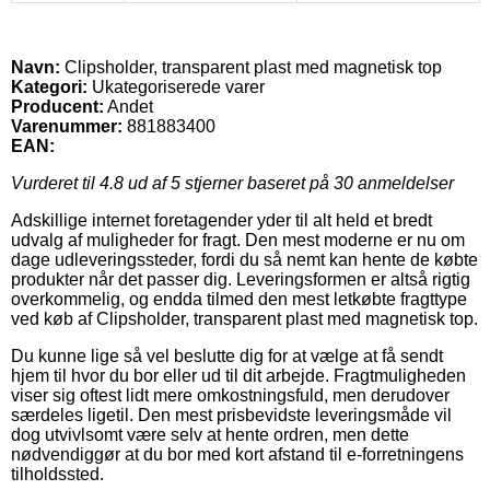
Navn:
Clipsholder, transparent plast med magnetisk top
Kategori:
Ukategoriserede varer
Producent:
Andet
Varenummer:
881883400
EAN:
Vurderet til
4.8
ud af 5 stjerner baseret på
30
anmeldelser
Adskillige internet foretagender yder til alt held et bredt
udvalg af muligheder for fragt. Den mest moderne er nu om
dage udleveringssteder, fordi du så nemt kan hente de købte
produkter når det passer dig. Leveringsformen er altså rigtig
overkommelig, og endda tilmed den mest letkøbte fragttype
ved køb af Clipsholder, transparent plast med magnetisk top.
Du kunne lige så vel beslutte dig for at vælge at få sendt
hjem til hvor du bor eller ud til dit arbejde. Fragtmuligheden
viser sig oftest lidt mere omkostningsfuld, men derudover
særdeles ligetil. Den mest prisbevidste leveringsmåde vil
dog utvivlsomt være selv at hente ordren, men dette
nødvendiggør at du bor med kort afstand til e-forretningens
tilholdssted.