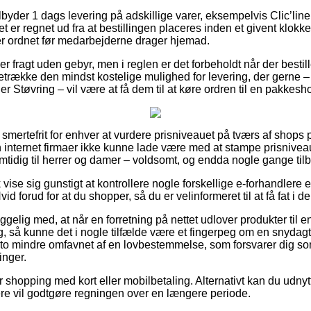
ilbyder 1 dags levering på adskillige varer, eksempelvis Clic’line
t er regnet ud fra at bestillingen placeres inden et givent klok
rer ordnet før medarbejderne drager hjemad.
der fragt uden gebyr, men i reglen er det forbeholdt når der besti
retrække den mindst kostelige mulighed for levering, der gerne –
r Støvring – vil være at få dem til at køre ordren til en pakkesh
 smertefrit for enhver at vurdere prisniveauet på tværs af shops 
n internet firmaer ikke kunne lade være med at stampe prisnivea
amtidig til herrer og damer – voldsomt, og endda nogle gange tilby
vise sig gunstigt at kontrollere nogle forskellige e-forhandlere e
vid forud for at du shopper, så du er velinformeret til at få fat i d
lig med, at når en forretning på nettet udlover produkter til en
g, så kunne det i nogle tilfælde være et fingerpeg om en snydagti
sto mindre omfavnet af en lovbestemmelse, som forsvarer dig s
inger.
for shopping med kort eller mobilbetaling. Alternativt kan du udny
llere vil godtgøre regningen over en længere periode.