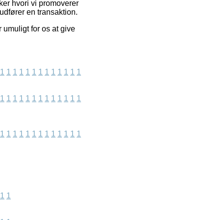
ker hvori vi promoverer
udfører en transaktion.
umuligt for os at give
1
1
1
1
1
1
1
1
1
1
1
1
1
1
1
1
1
1
1
1
1
1
1
1
1
1
1
1
1
1
1
1
1
1
1
1
1
1
1
1
1