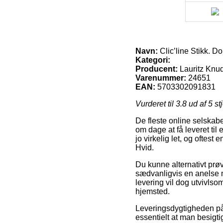
Navn:
Clic’line Stikk. Do
Kategori:
Producent:
Lauritz Knu
Varenummer:
24651
EAN:
5703302091831
Vurderet til
3.8
ud af 5 st
De fleste online selskabe
om dage at få leveret til 
jo virkelig let, og oftest
Hvid.
Du kunne alternativt prøve
sædvanligvis en anelse m
levering vil dog utvivlso
hjemsted.
Leveringsdygtigheden på 
essentielt at man besigti