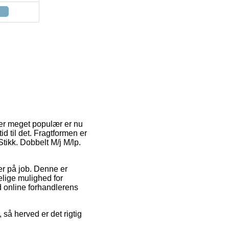
r er meget populær er nu
id til det. Fragtformen er
Stikk. Dobbelt M/j M/lp.
 er på job. Denne er
elige mulighed for
ed online forhandlerens
så herved er det rigtig