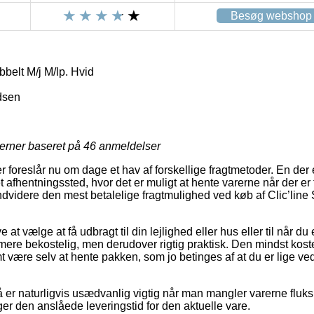
Besøg webshop
bbelt M/j M/lp. Hvid
dsen
jerner baseret på
46
anmeldelser
r foreslår nu om dage et hav af forskellige fragtmetoder. En de
et afhentningssted, hvor det er muligt at hente varerne når der er t
 endvidere den mest betalelige fragtmulighed ved køb af Clic’line 
 at vælge at få udbragt til din lejlighed eller hus eller til når du
ere bekostelig, men derudover rigtig praktisk. Den mindst kost
mt være selv at hente pakken, som jo betinges af at du er lige v
er naturligvis usædvanlig vigtig når man mangler varerne fluks, 
ger den anslåede leveringstid for den aktuelle vare.