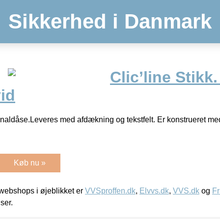
Sikkerhed i Danmark
Clic’line Stikk
vid
analdåse.Leveres med afdækning og tekstfelt. Er konstrueret med
Køb nu »
ebshops i øjeblikket er
VVSproffen.dk
,
Elvvs.dk
,
VVS.dk
og
Fr
iser.