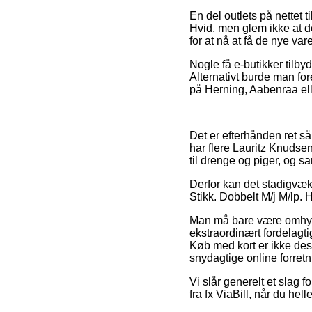
En del outlets på nettet t
Hvid, men glem ikke at de
for at nå at få de nye va
Nogle få e-butikker tilby
Alternativt burde man fo
på Herning, Aabenraa elle
Det er efterhånden ret så
har flere Lauritz Knudse
til drenge og piger, og s
Derfor kan det stadigvæk 
Stikk. Dobbelt M/j M/lp. H
Man må bare være omhygge
ekstraordinært fordelagti
Køb med kort er ikke de
snydagtige online forretn
Vi slår generelt et slag 
fra fx ViaBill, når du he