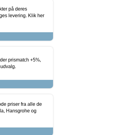
ter på deres
es levering. Klik her
yder prismatch +5%,
 udvalg.
de priser fra alle de
la, Hansgrohe og