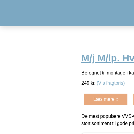
M/j M/lp. H
Beregnet til montage i k
249
kr.
(Vis fragtpris)
Læs mere »
De mest populære VVS-w
stort sortiment til gode pr