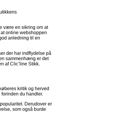
butikkens
rde være en sikring om at
t at online webshoppen
god anledning til en
r der har indflydelse på
I den sammenhæng er det
n af Clic’line Stikk.
 køberes kritik og herved
d forinden du handler.
 popularitet. Derudover er
evelse, som også burde