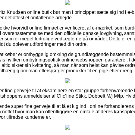
ritz Knudsen online butik bør man i princippet sætte sig ind i e-
r det oftest et omfattende arbejde.
 tjekke hvorvidt online firmaet er verificeret af e-mærket, som bu
 i overensstemmelse med den officielle danske lovgivning, sam
ter som er meget fortrolige vedtægterne på området. Dette er en 
idt du oplever udfordringer med din ordre.
 at køber er omhyggelig omkring de grundlæggende bestemmelse
vis hvilken ombytningspolitik online webshoppen garanterer. 
altid sikrer sin kvittering, så man når som helst kan påvise ordre
afhængig om man efterspørger produkter til en pige eller dreng.
uper fine genveje til at eksaminere en stor gruppe forhenværende
 netshoppens anmeldelser af Clic’line Stikk. Dobbelt M/j M/lp. Hvi
ende super fine genveje til at få et kig ind i online forhandlerens
på nettet hvor man kan offentliggøre en omtale af deres købsopl
or tilfredse kunderne er.