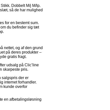
 Stikk. Dobbelt M/j M/lp.
keslæt, så de har mulighed
lles for en bestemt sum.
 om du befinder sig tæt
op.
på nettet, og af den grund
uet på deres produkter –
de gratis fragt.
fter udsalg på Clic’line
en skarpeste pris.
 salgspris der er
g internet forhandler.
om kunde overfor
tte en afbetalingsløsning