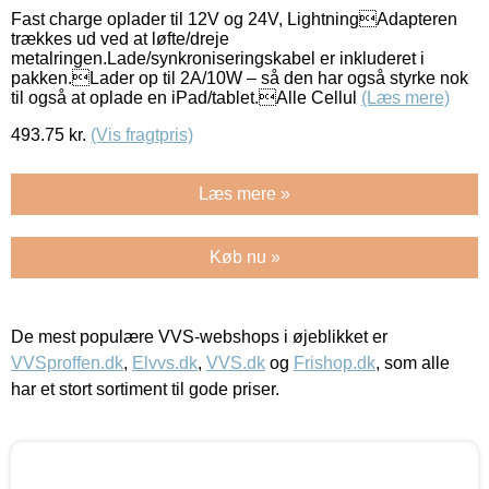
Fast charge oplader til 12V og 24V, LightningAdapteren
trækkes ud ved at løfte/dreje
metalringen.Lade/synkroniseringskabel er inkluderet i
pakken.Lader op til 2A/10W – så den har også styrke nok
til også at oplade en iPad/tablet.Alle Cellul
(Læs mere)
493.75
kr.
(Vis fragtpris)
Læs mere »
Køb nu »
De mest populære VVS-webshops i øjeblikket er
VVSproffen.dk
,
Elvvs.dk
,
VVS.dk
og
Frishop.dk
, som alle
har et stort sortiment til gode priser.