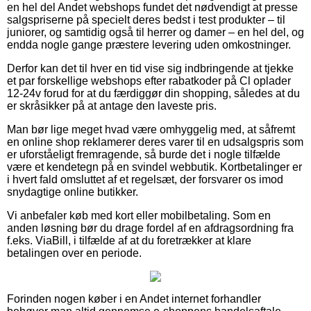
en hel del Andet webshops fundet det nødvendigt at presse
salgspriserne på specielt deres bedst i test produkter – til
juniorer, og samtidig også til herrer og damer – en hel del, og
endda nogle gange præstere levering uden omkostninger.
Derfor kan det til hver en tid vise sig indbringende at tjekke
et par forskellige webshops efter rabatkoder på Cl oplader
12-24v forud for at du færdiggør din shopping, således at du
er skråsikker på at antage den laveste pris.
Man bør lige meget hvad være omhyggelig med, at såfremt
en online shop reklamerer deres varer til en udsalgspris som
er uforståeligt fremragende, så burde det i nogle tilfælde
være et kendetegn på en svindel webbutik. Kortbetalinger er
i hvert fald omsluttet af et regelsæt, der forsvarer os imod
snydagtige online butikker.
Vi anbefaler køb med kort eller mobilbetaling. Som en
anden løsning bør du drage fordel af en afdragsordning fra
f.eks. ViaBill, i tilfælde af at du foretrækker at klare
betalingen over en periode.
Forinden nogen køber i en Andet internet forhandler