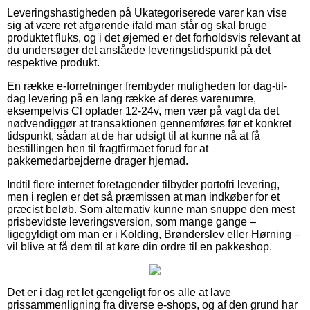
Leveringshastigheden på Ukategoriserede varer kan vise
sig at være ret afgørende ifald man står og skal bruge
produktet fluks, og i det øjemed er det forholdsvis relevant at
du undersøger det anslåede leveringstidspunkt på det
respektive produkt.
En række e-forretninger frembyder muligheden for dag-til-
dag levering på en lang række af deres varenumre,
eksempelvis Cl oplader 12-24v, men vær på vagt da det
nødvendiggør at transaktionen gennemføres før et konkret
tidspunkt, sådan at de har udsigt til at kunne nå at få
bestillingen hen til fragtfirmaet forud for at
pakkemedarbejderne drager hjemad.
Indtil flere internet foretagender tilbyder portofri levering,
men i reglen er det så præmissen at man indkøber for et
præcist beløb. Som alternativ kunne man snuppe den mest
prisbevidste leveringsversion, som mange gange –
ligegyldigt om man er i Kolding, Brønderslev eller Hørning –
vil blive at få dem til at køre din ordre til en pakkeshop.
Det er i dag ret let gængeligt for os alle at lave
prissammenligning fra diverse e-shops, og af den grund har