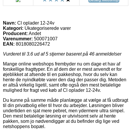
Navn:
Cl oplader 12-24v
Kategori:
Ukategoriserede varer
Producent:
Andet
Varenummer:
500071007
EAN:
8018080226472
Vurderet til
3.6
ud af 5 stjerner baseret på
46
anmeldelser
Mange online webshops frembyder nu om dage et hav af
forskellige fragttyper. En af dem der er mest anvendt er for
øjeblikket at afsende til en pakkeshop, hvor du selv kan
hente de nyindkøbte varer den dag der passer dig. Metoden
er altså virkelig ligetil, samt ofte også den mest betalelige
mulighed for fragt ved køb af Cl oplader 12-24v.
Du kunne på samme måde planlægge at vælge at få udbragt
til din privatbolig eller til hvor du arbejder. Løsningen bliver
undertiden en sjat mere pebret, men ydermere ultra simpel.
Den mest betalelige løsning er utvivlsomt selv at hente
pakken, som jo nødvendiggør at du befinder dig lige ved
netshoppens bopæl.