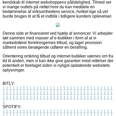
kendskab til internet webshoppens pålidelighed. Tilmed ser
vi mange outlets på nettet hvor du kan meddele en
bedømmelse af virksomhedens service, hvilket lige så vel
burde bruges til at få et indblik i tidligere kunders oplevelser.
Denne side er finansieret ved hjælp af annoncer. Vi arbejder
tæt sammen med masser af e-butikker i form af at vi
markedsfører forretningernes tilbud, og tager provision
såfremt vores besøgende udfører en bestilling.
Orientering omkring tilbud og internet butikker værnes om fra
tid til anden, men vi kan ikke give garantier imod rettelser der
potentielt er foretaget siden vi nyligst opdaterede websitets
oplysninger.
BITLY:
1
1
1
1
1
1
1
1
1
1
1
1
1
1
1
1
1
1
1
1
1
1
1
1
1
1
1
1
1
1
1
1
1
1
1
1
1
1
1
1
1
1
1
1
1
1
1
1
1
1
1
1
1
1
1
1
1
1
1
1
1
1
1
1
1
1
1
1
1
1
1
1
1
1
1
1
1
1
1
1
1
1
1
1
1
1
1
1
1
1
1
1
1
1
1
1
1
1
1
1
SPOTIFY:
1
1
1
1
1
1
1
1
1
1
1
1
1
1
1
1
1
1
1
1
1
1
1
1
1
1
1
1
1
1
1
1
1