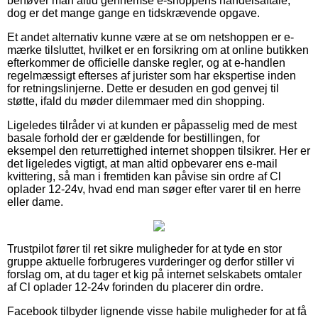
behøver man altid gennemse e-shoppens handelsaftale,
dog er det mange gange en tidskrævende opgave.
Et andet alternativ kunne være at se om netshoppen er e-
mærke tilsluttet, hvilket er en forsikring om at online butikken
efterkommer de officielle danske regler, og at e-handlen
regelmæssigt efterses af jurister som har ekspertise inden
for retningslinjerne. Dette er desuden en god genvej til
støtte, ifald du møder dilemmaer med din shopping.
Ligeledes tilråder vi at kunden er påpasselig med de mest
basale forhold der er gældende for bestillingen, for
eksempel den returrettighed internet shoppen tilsikrer. Her er
det ligeledes vigtigt, at man altid opbevarer ens e-mail
kvittering, så man i fremtiden kan påvise sin ordre af Cl
oplader 12-24v, hvad end man søger efter varer til en herre
eller dame.
Trustpilot fører til ret sikre muligheder for at tyde en stor
gruppe aktuelle forbrugeres vurderinger og derfor stiller vi
forslag om, at du tager et kig på internet selskabets omtaler
af Cl oplader 12-24v forinden du placerer din ordre.
Facebook tilbyder lignende visse habile muligheder for at få