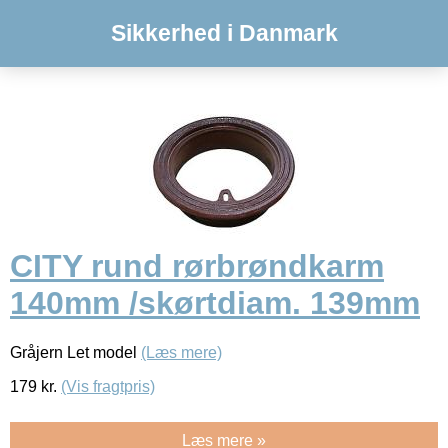
Sikkerhed i Danmark
CITY rund rørbrøndkarm
140mm /skørtdiam. 139mm
Gråjern Let model
(Læs mere)
179
kr.
(Vis fragtpris)
Læs mere »