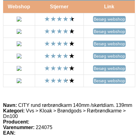
Webshop
Stjerner
Link
Besøg webshop
Besøg webshop
Besøg webshop
Besøg webshop
Besøg webshop
Besøg webshop
Navn:
CITY rund rørbrøndkarm 140mm /skørtdiam. 139mm
Kategori:
Vvs > Kloak > Brøndgods > Rørbrøndkarme >
Dn100
Producent:
Varenummer:
224075
EAN: