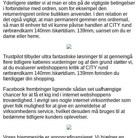
Yderligere støtter vi at man er obs på de vigtigste betingelser
i forbindelse med ordren, som for eksempel den
returneringsret online butikken anvender. I den relation er
det også vigtigt, at man permanent gemmer ens ordremail,
så man til enhver tid vil kunne påvise handlen af CITY rund
rørbrøndkarm 140mm /skørtdiam. 139mm, uanset om du er
dame eller herre.
Trustpilot tilbyder ultra fantastiske løsninger til at gennemgå
flere tidligere køberes vurderinger og af den grund støtter vi,
at du evaluerer webshoppens kritik af CITY rund
rørbrøndkarm 140mm /skørtdiam. 139mm forinden du
færdiggør din shopping.
Facebook frembringer lignende sådan set uafhængige
chancer for at få et kig ind i internet webshoppens
troværdighed. I øvrigt ses nogle internet virksomheder som
giver folk mulighed for at give en anmeldelse af
virksomhedens service, hvilket desuden må bruges til at
bedømme tidligere kunders oplevelser.
Vores hjemmeside er annoncefinansieret. Vi hjælper en