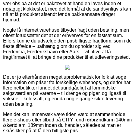
vær obs på at det er påkrævet at handlen laves inden et
nøjagtigt klokkeslæt, med det formål at de sandsynligvis kan
nå at få produktet afsendt før de pakkeansatte drager
hjemad.
Nogle få internet varehuse tilbyder fragt uden betaling, men
oftest forudsætter det at der erhverves for en fastsat sum.
Ellers kunne du udvælge den prisbilligste fragtform, som i de
fleste tilfælde – uafhængig om du opholder sig ved
Fredericia, Frederikshavn eller Aars – vil blive at få
fragtfirmaet til at bringe dine produkter til et udleveringssted.
Det er jo efterhånden meget uproblematisk for folk at søge
information om priser fra forskellige webshops, og derfor har
flere netbutikker fundet det uundgåeligt at formindske
salgsværdien på varerne – til drenge og piger, og ligeså til
voksne – kolossalt, og endda nogle gange sikre levering
uden betaling.
Men det kan immervæk være tiden værd at sammenholde
flere e-shops efter tilbud på CITY rund rørbrøndkarm 140mm
/skørtdiam. 139mm inden du handler, således at man er
skråsikker på at få den billigste pris.