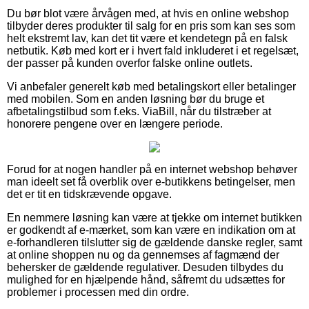
Du bør blot være årvågen med, at hvis en online webshop
tilbyder deres produkter til salg for en pris som kan ses som
helt ekstremt lav, kan det tit være et kendetegn på en falsk
netbutik. Køb med kort er i hvert fald inkluderet i et regelsæt,
der passer på kunden overfor falske online outlets.
Vi anbefaler generelt køb med betalingskort eller betalinger
med mobilen. Som en anden løsning bør du bruge et
afbetalingstilbud som f.eks. ViaBill, når du tilstræber at
honorere pengene over en længere periode.
Forud for at nogen handler på en internet webshop behøver
man ideelt set få overblik over e-butikkens betingelser, men
det er tit en tidskrævende opgave.
En nemmere løsning kan være at tjekke om internet butikken
er godkendt af e-mærket, som kan være en indikation om at
e-forhandleren tilslutter sig de gældende danske regler, samt
at online shoppen nu og da gennemses af fagmænd der
behersker de gældende regulativer. Desuden tilbydes du
mulighed for en hjælpende hånd, såfremt du udsættes for
problemer i processen med din ordre.