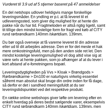
Vurderet til
3.9
ud af 5 stjerner baseret på
47
anmeldelser
En del netshops udlover heldigvis mange forskellige
leveringsmåder. En yndling er p.t. at få leveret til et
udleveringssted, som giver dig mulighed for at hente din
pakke når du har tid. Fragtmetoden er altså rigtig ligetil, samt
tit tillige den mindst kostelige form for fragt ved køb af CITY
rund rørbrøndkarm 140mm /skørtdiam. 139mm.
Du bør også overveje at få varerne leveret til din adresse
eller ud til dit arbejdes adresse. Den er for det meste et hak
mere omkostningsfuld, men på den anden side ret let. Den
mindst kostelige leveringsmulighed vil dog altid vise sig at
være selv at hente pakken, som jo afhænger af at du lever i
kort afstand af e-forretningens bopæl.
Leveringsdygtigheden på Vvs > Kloak > Brøndgods >
Rørbrøndkarme > Dn100 er naturligvis virkelig essentiel
såfremt man absolut skal bruge din ordre inden for få dage,
så derfor er det i sandhed meningsfuldt at du ser
leveringstidspunktet ved det respektive produkt.
En række online webshops giver løfte om levering efter en
enkelt hverdag på deres bedst sælgende varer, eksempelvis
CITY rund rørbrøndkarm 140mm /skørtdiam. 139mm, men