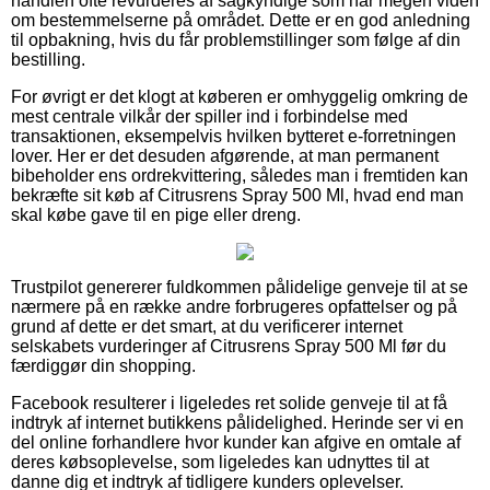
handlen ofte revurderes af sagkyndige som har megen viden
om bestemmelserne på området. Dette er en god anledning
til opbakning, hvis du får problemstillinger som følge af din
bestilling.
For øvrigt er det klogt at køberen er omhyggelig omkring de
mest centrale vilkår der spiller ind i forbindelse med
transaktionen, eksempelvis hvilken bytteret e-forretningen
lover. Her er det desuden afgørende, at man permanent
bibeholder ens ordrekvittering, således man i fremtiden kan
bekræfte sit køb af Citrusrens Spray 500 Ml, hvad end man
skal købe gave til en pige eller dreng.
Trustpilot genererer fuldkommen pålidelige genveje til at se
nærmere på en række andre forbrugeres opfattelser og på
grund af dette er det smart, at du verificerer internet
selskabets vurderinger af Citrusrens Spray 500 Ml før du
færdiggør din shopping.
Facebook resulterer i ligeledes ret solide genveje til at få
indtryk af internet butikkens pålidelighed. Herinde ser vi en
del online forhandlere hvor kunder kan afgive en omtale af
deres købsoplevelse, som ligeledes kan udnyttes til at
danne dig et indtryk af tidligere kunders oplevelser.