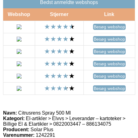
Bedst anmeldte webshops
Webshop
Stjerner
Link
Besøg webshop
Besøg webshop
Besøg webshop
Besøg webshop
Besøg webshop
Besøg webshop
Navn:
Citrusrens Spray 500 Ml
Kategori:
El-artikler > Elvvs > Leverandør – kartoteker >
Billige El & Elartikler > 0822003447 – 886134075
Producent:
Solar Plus
Varenummer:
1242291