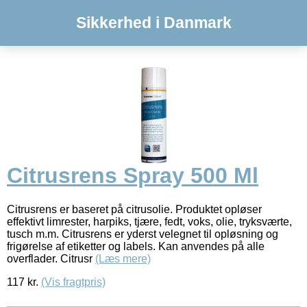
Sikkerhed i Danmark
Citrusrens Spray 500 Ml
Citrusrens er baseret på citrusolie. Produktet opløser
effektivt limrester, harpiks, tjære, fedt, voks, olie, tryksværte,
tusch m.m. Citrusrens er yderst velegnet til opløsning og
frigørelse af etiketter og labels. Kan anvendes på alle
overflader. Citrusr
(Læs mere)
117
kr.
(Vis fragtpris)