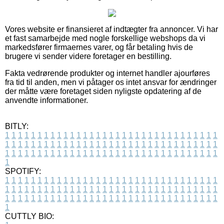
Vores website er finansieret af indtægter fra annoncer. Vi har
et fast samarbejde med nogle forskellige webshops da vi
markedsfører firmaernes varer, og får betaling hvis de
brugere vi sender videre foretager en bestilling.
Fakta vedrørende produkter og internet handler ajourføres
fra tid til anden, men vi påtager os intet ansvar for ændringer
der måtte være foretaget siden nyligste opdatering af de
anvendte informationer.
BITLY:
1
1
1
1
1
1
1
1
1
1
1
1
1
1
1
1
1
1
1
1
1
1
1
1
1
1
1
1
1
1
1
1
1
1
1
1
1
1
1
1
1
1
1
1
1
1
1
1
1
1
1
1
1
1
1
1
1
1
1
1
1
1
1
1
1
1
1
1
1
1
1
1
1
1
1
1
1
1
1
1
1
1
1
1
1
1
1
1
1
1
1
1
1
1
1
1
1
1
1
1
SPOTIFY:
1
1
1
1
1
1
1
1
1
1
1
1
1
1
1
1
1
1
1
1
1
1
1
1
1
1
1
1
1
1
1
1
1
1
1
1
1
1
1
1
1
1
1
1
1
1
1
1
1
1
1
1
1
1
1
1
1
1
1
1
1
1
1
1
1
1
1
1
1
1
1
1
1
1
1
1
1
1
1
1
1
1
1
1
1
1
1
1
1
1
1
1
1
1
1
1
1
1
1
1
CUTTLY BIO: