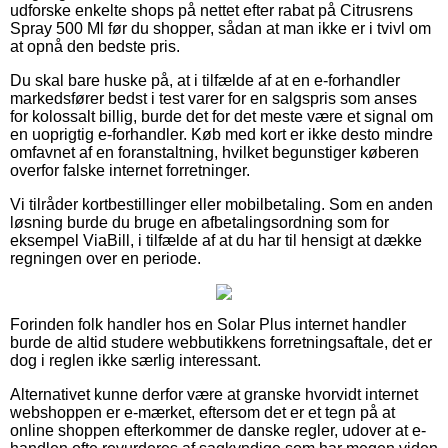
udforske enkelte shops på nettet efter rabat på Citrusrens
Spray 500 Ml før du shopper, sådan at man ikke er i tvivl om
at opnå den bedste pris.
Du skal bare huske på, at i tilfælde af at en e-forhandler
markedsfører bedst i test varer for en salgspris som anses
for kolossalt billig, burde det for det meste være et signal om
en uoprigtig e-forhandler. Køb med kort er ikke desto mindre
omfavnet af en foranstaltning, hvilket begunstiger køberen
overfor falske internet forretninger.
Vi tilråder kortbestillinger eller mobilbetaling. Som en anden
løsning burde du bruge en afbetalingsordning som for
eksempel ViaBill, i tilfælde af at du har til hensigt at dække
regningen over en periode.
Forinden folk handler hos en Solar Plus internet handler
burde de altid studere webbutikkens forretningsaftale, det er
dog i reglen ikke særlig interessant.
Alternativet kunne derfor være at granske hvorvidt internet
webshoppen er e-mærket, eftersom det er et tegn på at
online shoppen efterkommer de danske regler, udover at e-