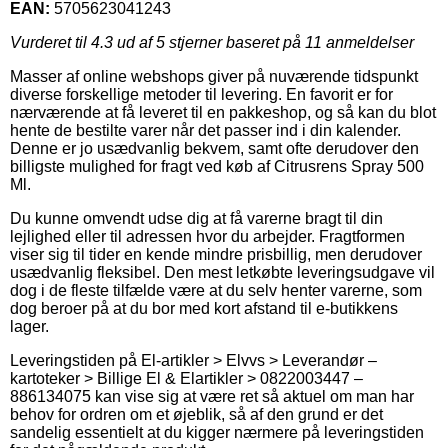
EAN:
5705623041243
Vurderet til
4.3
ud af 5 stjerner baseret på
11
anmeldelser
Masser af online webshops giver på nuværende tidspunkt
diverse forskellige metoder til levering. En favorit er for
nærværende at få leveret til en pakkeshop, og så kan du blot
hente de bestilte varer når det passer ind i din kalender.
Denne er jo usædvanlig bekvem, samt ofte derudover den
billigste mulighed for fragt ved køb af Citrusrens Spray 500
Ml.
Du kunne omvendt udse dig at få varerne bragt til din
lejlighed eller til adressen hvor du arbejder. Fragtformen
viser sig til tider en kende mindre prisbillig, men derudover
usædvanlig fleksibel. Den mest letkøbte leveringsudgave vil
dog i de fleste tilfælde være at du selv henter varerne, som
dog beroer på at du bor med kort afstand til e-butikkens
lager.
Leveringstiden på El-artikler > Elvvs > Leverandør –
kartoteker > Billige El & Elartikler > 0822003447 –
886134075 kan vise sig at være ret så aktuel om man har
behov for ordren om et øjeblik, så af den grund er det
sandelig essentielt at du kigger nærmere på leveringstiden