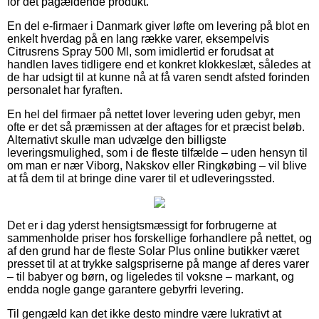
for det pågældende produkt.
En del e-firmaer i Danmark giver løfte om levering på blot en
enkelt hverdag på en lang række varer, eksempelvis
Citrusrens Spray 500 Ml, som imidlertid er forudsat at
handlen laves tidligere end et konkret klokkeslæt, således at
de har udsigt til at kunne nå at få varen sendt afsted forinden
personalet har fyraften.
En hel del firmaer på nettet lover levering uden gebyr, men
ofte er det så præmissen at der aftages for et præcist beløb.
Alternativt skulle man udvælge den billigste
leveringsmulighed, som i de fleste tilfælde – uden hensyn til
om man er nær Viborg, Nakskov eller Ringkøbing – vil blive
at få dem til at bringe dine varer til et udleveringssted.
Det er i dag yderst hensigtsmæssigt for forbrugerne at
sammenholde priser hos forskellige forhandlere på nettet, og
af den grund har de fleste Solar Plus online butikker været
presset til at at trykke salgspriserne på mange af deres varer
– til babyer og børn, og ligeledes til voksne – markant, og
endda nogle gange garantere gebyrfri levering.
Til gengæld kan det ikke desto mindre være lukrativt at