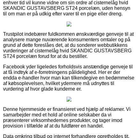
enhver tid vil kunne vidne om sin ordre af cisternelåg hvid
SKANDIC GUSTAVSBERG ST24 porcelæn, uden hensyn
til om man er på udkig efter varer til en pige eller dreng.
Trustpilot indebærer fuldkommen ønskværdige genveje til at
analysere mange nuværende konsumenters omtaler og på
grund af dette foreslåes det, at du sonderer webbutikkens
vurderinger af cisternelåg hvid SKANDIC GUSTAVSBERG
ST24 porcelæn forud for at du bestiller.
Facebook yder ligeledes forholdsvis anstændige genveje til
at få indtryk af e-forretningens pålidelighed. Her er der
endda e-handler hvor man kan tilkendegive en bedømmelse
af købsoplevelsen, hvilket ydermere må udnyttes til
vurdering af hvor glade kunderne er.
Denne hjemmeside er finansieret ved hjælp af reklamer. Vi
samarbejder med et hold af online selskaber da vi
præsenterer virksomhedernes produkter, og tager imod
provision i tilfælde af at du fuldfører en handel.
Data omkring tilbud og internet forhandlere opretholdes tit,