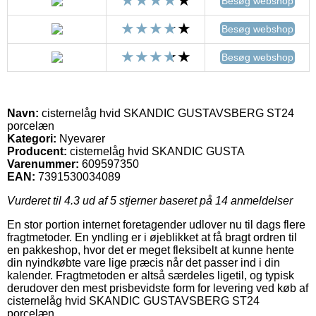
Besøg webshop
Besøg webshop
Besøg webshop
Navn:
cisternelåg hvid SKANDIC GUSTAVSBERG ST24
porcelæn
Kategori:
Nyevarer
Producent:
cisternelåg hvid SKANDIC GUSTA
Varenummer:
609597350
EAN:
7391530034089
Vurderet til
4.3
ud af 5 stjerner baseret på
14
anmeldelser
En stor portion internet foretagender udlover nu til dags flere
fragtmetoder. En yndling er i øjeblikket at få bragt ordren til
en pakkeshop, hvor det er meget fleksibelt at kunne hente
din nyindkøbte vare lige præcis når det passer ind i din
kalender. Fragtmetoden er altså særdeles ligetil, og typisk
derudover den mest prisbevidste form for levering ved køb af
cisternelåg hvid SKANDIC GUSTAVSBERG ST24
porcelæn.