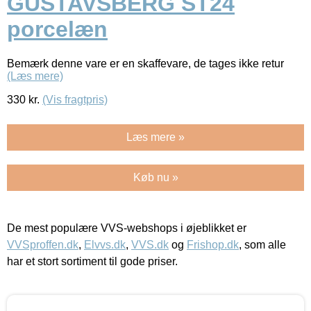
GUSTAVSBERG ST24
porcelæn
Bemærk denne vare er en skaffevare, de tages ikke retur
(Læs mere)
330
kr.
(Vis fragtpris)
Læs mere »
Køb nu »
De mest populære VVS-webshops i øjeblikket er
VVSproffen.dk
,
Elvvs.dk
,
VVS.dk
og
Frishop.dk
, som alle
har et stort sortiment til gode priser.