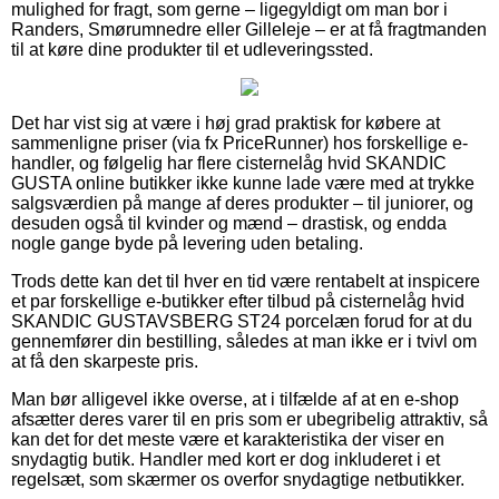
mulighed for fragt, som gerne – ligegyldigt om man bor i
Randers, Smørumnedre eller Gilleleje – er at få fragtmanden
til at køre dine produkter til et udleveringssted.
Det har vist sig at være i høj grad praktisk for købere at
sammenligne priser (via fx PriceRunner) hos forskellige e-
handler, og følgelig har flere cisternelåg hvid SKANDIC
GUSTA online butikker ikke kunne lade være med at trykke
salgsværdien på mange af deres produkter – til juniorer, og
desuden også til kvinder og mænd – drastisk, og endda
nogle gange byde på levering uden betaling.
Trods dette kan det til hver en tid være rentabelt at inspicere
et par forskellige e-butikker efter tilbud på cisternelåg hvid
SKANDIC GUSTAVSBERG ST24 porcelæn forud for at du
gennemfører din bestilling, således at man ikke er i tvivl om
at få den skarpeste pris.
Man bør alligevel ikke overse, at i tilfælde af at en e-shop
afsætter deres varer til en pris som er ubegribelig attraktiv, så
kan det for det meste være et karakteristika der viser en
snydagtig butik. Handler med kort er dog inkluderet i et
regelsæt, som skærmer os overfor snydagtige netbutikker.