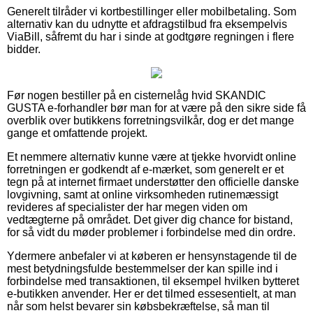
Generelt tilråder vi kortbestillinger eller mobilbetaling. Som
alternativ kan du udnytte et afdragstilbud fra eksempelvis
ViaBill, såfremt du har i sinde at godtgøre regningen i flere
bidder.
Før nogen bestiller på en cisternelåg hvid SKANDIC
GUSTA e-forhandler bør man for at være på den sikre side få
overblik over butikkens forretningsvilkår, dog er det mange
gange et omfattende projekt.
Et nemmere alternativ kunne være at tjekke hvorvidt online
forretningen er godkendt af e-mærket, som generelt er et
tegn på at internet firmaet understøtter den officielle danske
lovgivning, samt at online virksomheden rutinemæssigt
revideres af specialister der har megen viden om
vedtægterne på området. Det giver dig chance for bistand,
for så vidt du møder problemer i forbindelse med din ordre.
Ydermere anbefaler vi at køberen er hensynstagende til de
mest betydningsfulde bestemmelser der kan spille ind i
forbindelse med transaktionen, til eksempel hvilken bytteret
e-butikken anvender. Her er det tilmed essesentielt, at man
når som helst bevarer sin købsbekræftelse, så man til