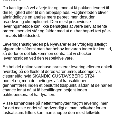
Du kan lige så vel afveje for og imod at få pakken leveret til
din lejlighed eller til din arbejdsplads. Fragtmetoden bliver
almindeligvis en anelse mere pebret, men desuden
usædvanlig ukompliceret. Den mest prisbevidste
leveringsmetode kan ikke benægtes at være selv at hente
ordren, men det står og falder med at du har bopæl tæt på e-
firmaets tilholdssted.
Leveringshastigheden på Nyevarer er selvfølgelig særligt
afgørende såfremt man har behov for varen inden for kort tid,
så derfor er det fuldkommen centralt at vi checker
leveringstiden ved den respektive vare.
En hel del online varehuse præsterer levering efter en enkelt
hverdag på de fleste af deres varenumre, eksempelvis
cisternelåg hvid SKANDIC GUSTAVSBERG ST24
porcelæn, men det betinges af at transaktionen
gennemføres inden et besluttet tidspunkt, sådan at de har en
chance for at nå at få bestillingen betjent inden
pakkepersonalet har fyraften.
Visse forhandlere på nettet frembyder fragtfri levering, men
for det meste er det så nødvendigt at man indkøber for en
fastsat sum. Ellers kan man snuppe den mest letkøbte