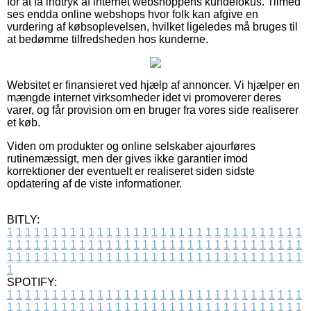
for at få indtryk af internet webshoppens kundefokus. Tilmed
ses endda online webshops hvor folk kan afgive en
vurdering af købsoplevelsen, hvilket ligeledes må bruges til
at bedømme tilfredsheden hos kunderne.
Websitet er finansieret ved hjælp af annoncer. Vi hjælper en
mængde internet virksomheder idet vi promoverer deres
varer, og får provision om en bruger fra vores side realiserer
et køb.
Viden om produkter og online selskaber ajourføres
rutinemæssigt, men der gives ikke garantier imod
korrektioner der eventuelt er realiseret siden sidste
opdatering af de viste informationer.
BITLY:
1
1
1
1
1
1
1
1
1
1
1
1
1
1
1
1
1
1
1
1
1
1
1
1
1
1
1
1
1
1
1
1
1
1
1
1
1
1
1
1
1
1
1
1
1
1
1
1
1
1
1
1
1
1
1
1
1
1
1
1
1
1
1
1
1
1
1
1
1
1
1
1
1
1
1
1
1
1
1
1
1
1
1
1
1
1
1
1
1
1
1
1
1
1
1
1
1
1
1
1
SPOTIFY:
1
1
1
1
1
1
1
1
1
1
1
1
1
1
1
1
1
1
1
1
1
1
1
1
1
1
1
1
1
1
1
1
1
1
1
1
1
1
1
1
1
1
1
1
1
1
1
1
1
1
1
1
1
1
1
1
1
1
1
1
1
1
1
1
1
1