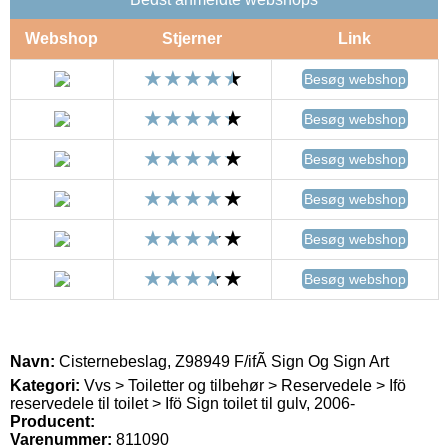
Webshop
Stjerner
Link
Besøg webshop
Besøg webshop
Besøg webshop
Besøg webshop
Besøg webshop
Besøg webshop
Navn:
Cisternebeslag, Z98949 F/ifÃ Sign Og Sign Art
Kategori:
Vvs > Toiletter og tilbehør > Reservedele > Ifö
reservedele til toilet > Ifö Sign toilet til gulv, 2006-
Producent:
Varenummer:
811090