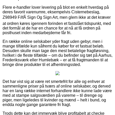
Flere e-handler lover levering på blot en enkelt hverdag på
deres favorit varenumre, eksempelvis Cisternebeslag,
Z98949 F/ifÃ Sign Og Sign Art, men glem ikke at det kræver
at ordren køres igennem forinden et fastslået tidspunkt, med
det formål at de har en chance for at nå at få ordren på
posthuset inden medarbejderne får fri.
En række online selskaber yder fragt uden gebyr, men i
mange tilfælde kun såfremt du køber for et fastsat beløb.
Desuden skulle man tage den mest betalelige fragtløsning,
hvilket i de fleste tilfælde – om du befinder sig tæt på Aarhus,
Frederiksværk eller Humlebæk – er at få fragtmanden til at
bringe dine produkter til et afhentningssted.
Det har vist sig at være ret smertefrit for alle og enhver at
sammenligne priser på tværs af online selskaber, og derved
har en lang række internet forhandlere ikke kunne lade være
med at stampe salgsværdien på varerne – til drenge og
piger, men ligeledes til kvinder og mænd – helt i bund, og
endda nogle gange garantere fri fragt.
Trods dette kan det immervæk blive profitabelt at checke