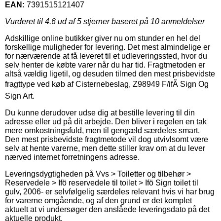
EAN:
7391515121407
Vurderet til
4.6
ud af 5 stjerner baseret på
10
anmeldelser
Adskillige online butikker giver nu om stunder en hel del
forskellige muligheder for levering. Det mest almindelige er
for nærværende at få leveret til et udleveringssted, hvor du
selv henter de købte varer når du har tid. Fragtmetoden er
altså vældig ligetil, og desuden tilmed den mest prisbevidste
fragttype ved køb af Cisternebeslag, Z98949 F/ifÃ Sign Og
Sign Art.
Du kunne derudover udse dig at bestille levering til din
adresse eller ud på dit arbejde. Den bliver i regelen en tak
mere omkostningsfuld, men til gengæld særdeles smart.
Den mest prisbevidste fragtmetode vil dog utvivlsomt være
selv at hente varerne, men dette stiller krav om at du lever
nærved internet forretningens adresse.
Leveringsdygtigheden på Vvs > Toiletter og tilbehør >
Reservedele > Ifö reservedele til toilet > Ifö Sign toilet til
gulv, 2006- er selvfølgelig særdeles relevant hvis vi har brug
for varerne omgående, og af den grund er det komplet
aktuelt at vi undersøger den anslåede leveringsdato på det
aktuelle produkt.