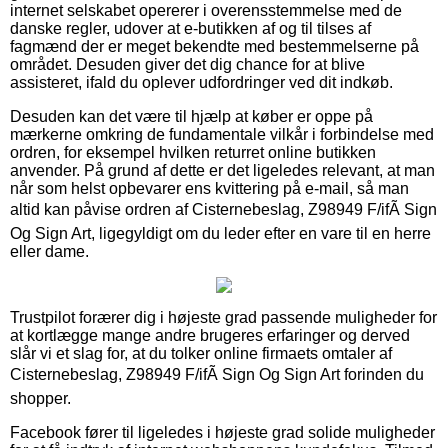
internet selskabet opererer i overensstemmelse med de
danske regler, udover at e-butikken af og til tilses af
fagmænd der er meget bekendte med bestemmelserne på
området. Desuden giver det dig chance for at blive
assisteret, ifald du oplever udfordringer ved dit indkøb.
Desuden kan det være til hjælp at køber er oppe på
mærkerne omkring de fundamentale vilkår i forbindelse med
ordren, for eksempel hvilken returret online butikken
anvender. På grund af dette er det ligeledes relevant, at man
når som helst opbevarer ens kvittering på e-mail, så man
altid kan påvise ordren af Cisternebeslag, Z98949 F/ifÃ Sign
Og Sign Art, ligegyldigt om du leder efter en vare til en herre
eller dame.
Trustpilot forærer dig i højeste grad passende muligheder for
at kortlægge mange andre brugeres erfaringer og derved
slår vi et slag for, at du tolker online firmaets omtaler af
Cisternebeslag, Z98949 F/ifÃ Sign Og Sign Art forinden du
shopper.
Facebook fører til ligeledes i højeste grad solide muligheder