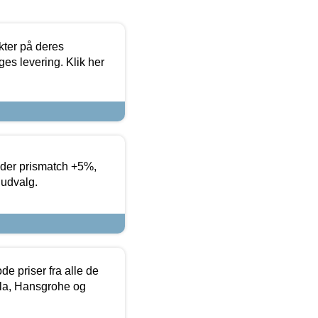
ter på deres
es levering. Klik her
yder prismatch +5%,
 udvalg.
de priser fra alle de
la, Hansgrohe og