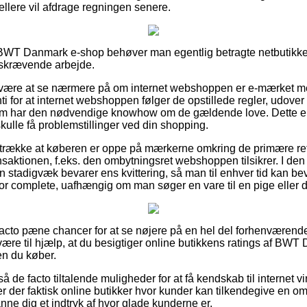
 hellere vil afdrage regningen senere.
BWT Danmark e-shop behøver man egentlig betragte netbutikken
idskrævende arbejde.
ære at se nærmere på om internet webshoppen er e-mærket me
ti for at internet webshoppen følger de opstillede regler, udov
som har den nødvendige knowhow om de gældende love. Dette er
skulle få problemstillinger ved din shopping.
retrække at køberen er oppe på mærkerne omkring de primære retn
ansaktionen, f.eks. den ombytningsret webshoppen tilsikrer. I 
n stadigvæk bevarer ens kvittering, så man til enhver tid kan b
r complete, uafhængig om man søger en vare til en pige eller 
e facto pæne chancer for at se nøjere på en hel del forhenværen
være til hjælp, at du besigtiger online butikkens ratings af BW
en du køber.
 de facto tiltalende muligheder for at få kendskab til internet
 der faktisk online butikker hvor kunder kan tilkendegive en omt
anne dig et indtryk af hvor glade kunderne er.