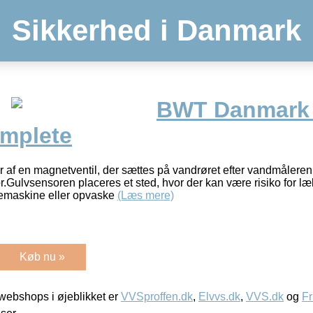
Sikkerhed i Danmark
BWT Danmark 
omplete
af en magnetventil, der sættes på vandrøret efter vandmåleren
r.Gulvsensoren placeres et sted, hvor der kan være risiko for læ
emaskine eller opvaske
(Læs mere)
Køb nu »
ebshops i øjeblikket er
VVSproffen.dk
,
Elvvs.dk
,
VVS.dk
og
Fr