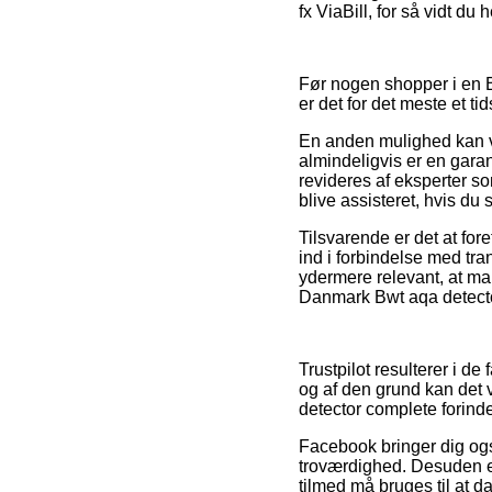
fx ViaBill, for så vidt du
Før nogen shopper i en 
er det for det meste et t
En anden mulighed kan v
almindeligvis er en garan
revideres af eksperter 
blive assisteret, hvis du 
Tilsvarende er det at fo
ind i forbindelse med tr
ydermere relevant, at ma
Danmark Bwt aqa detecto
Trustpilot resulterer i d
og af den grund kan det 
detector complete forind
Facebook bringer dig også
troværdighed. Desuden er
tilmed må bruges til at d