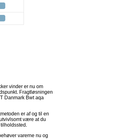
ikker vinder er nu om
tidspunkt. Fragtløsningen
 BWT Danmark Bwt aqa
tmetoden er af og til en
utvivlsomt være at du
tilholdssted.
i behøver varerne nu og