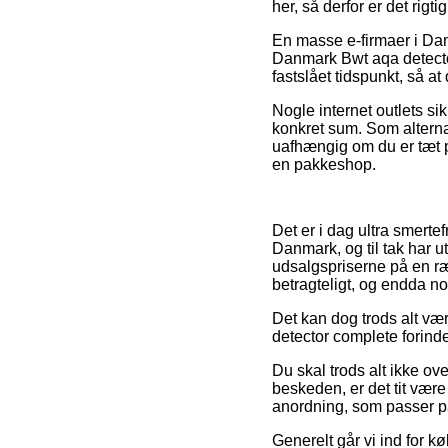
her, så derfor er det rigt
En masse e-firmaer i Da
Danmark Bwt aqa detector
fastslået tidspunkt, så at
Nogle internet outlets si
konkret sum. Som alternat
uafhængig om du er tæt på 
en pakkeshop.
Det er i dag ultra smerte
Danmark, og til tak har 
udsalgspriserne på en ræ
betragteligt, og endda no
Det kan dog trods alt væ
detector complete forinden
Du skal trods alt ikke ove
beskeden, er det tit være
anordning, som passer på
Generelt går vi ind for k