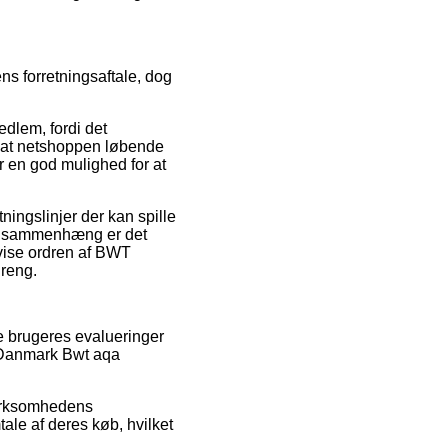
s forretningsaftale, dog
dlem, fordi det
er at netshoppen løbende
 en god mulighed for at
ingslinjer der kan spille
den sammenhæng er det
evise ordren af BWT
dreng.
de brugeres evalueringer
T Danmark Bwt aqa
 virksomhedens
ale af deres køb, hvilket