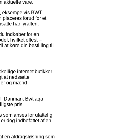
n aktuelle vare.
re, eksempelvis BWT
placeres forud for et
satte har fyraften.
du indkøber for en
el, hvilket oftest –
 at køre din bestilling til
ellige internet butikker i
gt at nedsætte
inder og mænd –
 BWT Danmark Bwt aqa
ligste pris.
is som anses for ufattelig
er dog indbefattet af en
l af en afdragsløsning som