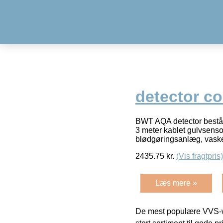
detector c
BWT AQA detector består 
3 meter kablet gulvsenso
blødgøringsanlæg, vask
2435.75
kr.
(Vis fragtpris)
Læs mere »
De mest populære VVS-w