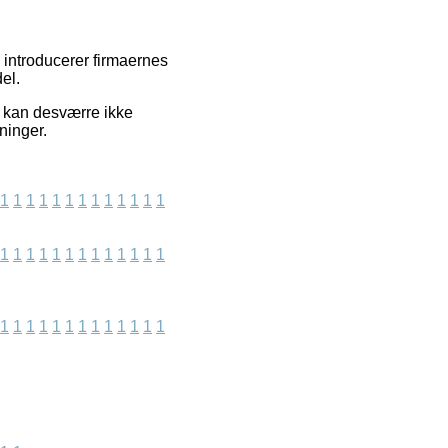
 introducerer firmaernes
el.
 kan desværre ikke
ninger.
1
1
1
1
1
1
1
1
1
1
1
1
1
1
1
1
1
1
1
1
1
1
1
1
1
1
1
1
1
1
1
1
1
1
1
1
1
1
1