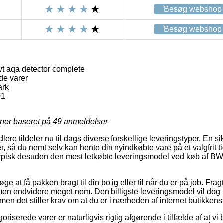
Besøg webshop
Besøg webshop
aqa detector complete
de varer
rk
01
rner baseret på
49
anmeldelser
lere tildeler nu til dags diverse forskellige leveringstyper. En s
, så du nemt selv kan hente din nyindkøbte vare på et valgfrit 
mt typisk desuden den mest letkøbte leveringsmodel ved køb af
ge at få pakken bragt til din bolig eller til når du er på job. Frag
en endvidere meget nem. Den billigste leveringsmodel vil dog 
men det stiller krav om at du er i nærheden af internet butikkens 
riserede varer er naturligvis rigtig afgørende i tilfælde af at v