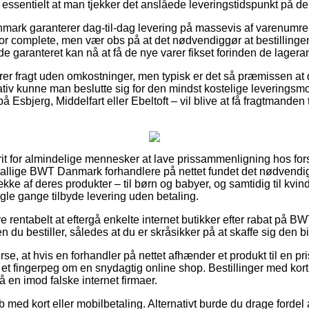
ig essentielt at man tjekker det anslåede leveringstidspunkt på de
nmark garanterer dag-til-dag levering på massevis af varenum
 complete, men vær obs på at det nødvendiggør at bestillingen 
 de garanteret kan nå at få de nye varer fikset forinden de lageran
krer fragt uden omkostninger, men typisk er det så præmissen at 
iv kunne man beslutte sig for den mindst kostelige leveringsmod
Esbjerg, Middelfart eller Ebeltoft – vil blive at få fragtmanden til
frit for almindelige mennesker at lave prissammenligning hos forsk
utallige BWT Danmark forhandlere på nettet fundet det nødvendi
kke af deres produkter – til børn og babyer, og samtidig til kv
gle gange tilbyde levering uden betaling.
re rentabelt at eftergå enkelte internet butikker efter rabat på
 du bestiller, således at du er skråsikker på at skaffe sig den bil
rse, at hvis en forhandler på nettet afhænder et produkt til en pr
 et fingerpeg om en snydagtig online shop. Bestillinger med kort 
 en imod falske internet firmaer.
øb med kort eller mobilbetaling. Alternativt burde du drage forde