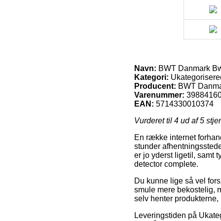
Navn:
BWT Danmark Bwt 
Kategori:
Ukategorisere
Producent:
BWT Danma
Varenummer:
3988416
EAN:
5714330010374
Vurderet til
4
ud af 5 stje
En række internet forhand
stunder afhentningssteder
er jo yderst ligetil, sa
detector complete.
Du kunne lige så vel forsø
smule mere bekostelig, m
selv henter produkterne, 
Leveringstiden på Ukatego