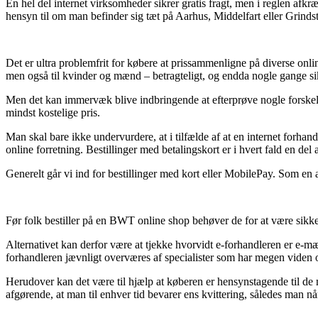
En hel del internet virksomheder sikrer gratis fragt, men i reglen af
hensyn til om man befinder sig tæt på Aarhus, Middelfart eller Grindste
Det er ultra problemfrit for købere at prissammenligne på diverse onlin
men også til kvinder og mænd – betragteligt, og endda nogle gange sik
Men det kan immervæk blive indbringende at efterprøve nogle forskell
mindst kostelige pris.
Man skal bare ikke undervurdere, at i tilfælde af at en internet forhand
online forretning. Bestillinger med betalingskort er i hvert fald en del
Generelt går vi ind for bestillinger med kort eller MobilePay. Som en 
Før folk bestiller på en BWT online shop behøver de for at være sikk
Alternativet kan derfor være at tjekke hvorvidt e-forhandleren er e-mæ
forhandleren jævnligt overværes af specialister som har megen viden om
Herudover kan det være til hjælp at køberen er hensynstagende til de
afgørende, at man til enhver tid bevarer ens kvittering, således man 