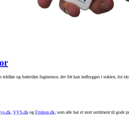
or
løs og batteriløs fugtsensor, der frit kan indbygges i soklen, for ekse
vvs.dk
,
VVS.dk
og
Frishop.dk
, som alle har et stort sortiment til gode pr