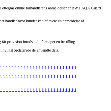
 at du eftergår online forhandlerens anmeldelser af BWT AQA Guard
rnet handler hvor kunder kan aflevere en anmeldelse af
får provision forudsat du foretager en bestilling.
vi nyligst opdaterede de anvendte data.
1
1
1
1
1
1
1
1
1
1
1
1
1
1
1
1
1
1
1
1
1
1
1
1
1
1
1
1
1
1
1
1
1
1
1
1
1
1
1
1
1
1
1
1
1
1
1
1
1
1
1
1
1
1
1
1
1
1
1
1
1
1
1
1
1
1
1
1
1
1
1
1
1
1
1
1
1
1