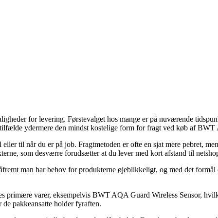
muligheder for levering. Førstevalget hos mange er på nuværende tidspunk
ge tilfælde ydermere den mindst kostelige form for fragt ved køb af B
 eller til når du er på job. Fragtmetoden er ofte en sjat mere pebret, m
erne, som desværre forudsætter at du lever med kort afstand til netshop
åfremt man har behov for produkterne øjeblikkeligt, og med det formål 
å deres primære varer, eksempelvis BWT AQA Guard Wireless Sensor, hvi
ør de pakkeansatte holder fyraften.