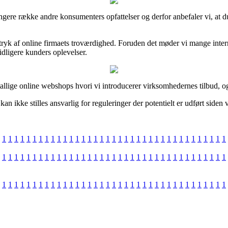
n længere række andre konsumenters opfattelser og derfor anbefaler vi,
dtryk af online firmaets troværdighed. Foruden det møder vi mange inte
idligere kunders oplevelser.
allige online webshops hvori vi introducerer virksomhedernes tilbud, og 
n ikke stilles ansvarlig for reguleringer der potentielt er udført siden 
1
1
1
1
1
1
1
1
1
1
1
1
1
1
1
1
1
1
1
1
1
1
1
1
1
1
1
1
1
1
1
1
1
1
1
1
1
1
1
1
1
1
1
1
1
1
1
1
1
1
1
1
1
1
1
1
1
1
1
1
1
1
1
1
1
1
1
1
1
1
1
1
1
1
1
1
1
1
1
1
1
1
1
1
1
1
1
1
1
1
1
1
1
1
1
1
1
1
1
1
1
1
1
1
1
1
1
1
1
1
1