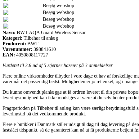
Besøg webshop
Besøg webshop
Besøg webshop
Besøg webshop
Navn:
BWT AQA Guard Wireless Sensor
Kategori:
Tilbehør til anlæg
Producent:
BWT
Varenummer:
398841610
EAN:
4050808117727
Vurderet til
3.8
ud af 5 stjerner baseret på
3
anmeldelser
Flere online virksomheder tilbyder i vore dage et hav af forskellige 
varer når det passer dig bedst. Muligheden er jo ret enkel, og i man
Du kunne omvendt planlægge at få ordren leveret til din private bopæl
leveringsmulighed kan ikke modsiges at være at du selv henter produkt
Fragtperioden på Tilbehør til anlæg kan være særligt betydningsfuld s
leveringstid på det vedkommende produkt.
Flere e-butikker i Danmark stiller udsigt til dag-til-dag levering p
fastslået tidspunkt, så de garanteret kan nå at få produkterne betjent f