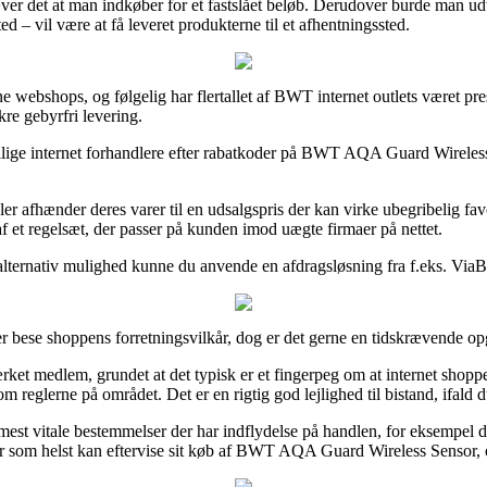
kræver det at man indkøber for et fastslået beløb. Derudover burde man u
d – vil være at få leveret produkterne til et afhentningssted.
e webshops, og følgelig har flertallet af BWT internet outlets været pres
re gebyrfri levering.
ige internet forhandlere efter rabatkoder på BWT AQA Guard Wireless Se
ler afhænder deres varer til en udsalgspris der kan virke ubegribelig fav
 af et regelsæt, der passer på kunden imod uægte firmaer på nettet.
alternativ mulighed kunne du anvende en afdragsløsning fra f.eks. ViaBil
er bese shoppens forretningsvilkår, dog er det gerne en tidskrævende o
rket medlem, grundet at det typisk er et fingerpeg om at internet shopp
 reglerne på området. Det er en rigtig god lejlighed til bistand, ifald d
 mest vitale bestemmelser der har indflydelse på handlen, for eksempel
når som helst kan eftervise sit køb af BWT AQA Guard Wireless Sensor, 