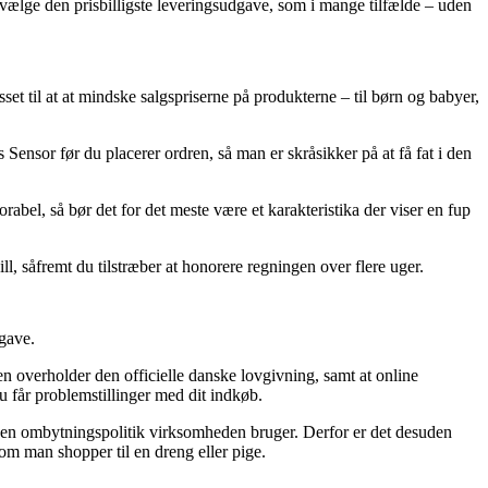
dvælge den prisbilligste leveringsudgave, som i mange tilfælde – uden
set til at at mindske salgspriserne på produkterne – til børn og babyer,
nsor før du placerer ordren, så man er skråsikker på at få fat i den
orabel, så bør det for det meste være et karakteristika der viser en fup
l, såfremt du tilstræber at honorere regningen over flere uger.
pgave.
en overholder den officielle danske lovgivning, samt at online
u får problemstillinger med dit indkøb.
 den ombytningspolitik virksomheden bruger. Derfor er det desuden
om man shopper til en dreng eller pige.