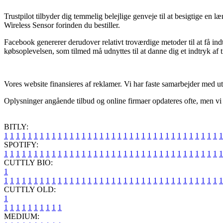
Trustpilot tilbyder dig temmelig belejlige genveje til at besigtige e
Wireless Sensor forinden du bestiller.
Facebook genererer derudover relativt troværdige metoder til at få in
købsoplevelsen, som tilmed må udnyttes til at danne dig et indtryk af t
Vores website finansieres af reklamer. Vi har faste samarbejder med ut
Oplysninger angående tilbud og online firmaer opdateres ofte, men vi ka
BITLY:
1
1
1
1
1
1
1
1
1
1
1
1
1
1
1
1
1
1
1
1
1
1
1
1
1
1
1
1
1
1
1
1
1
1
1
1
1
SPOTIFY:
1
1
1
1
1
1
1
1
1
1
1
1
1
1
1
1
1
1
1
1
1
1
1
1
1
1
1
1
1
1
1
1
1
1
1
1
1
CUTTLY BIO:
1
1
1
1
1
1
1
1
1
1
1
1
1
1
1
1
1
1
1
1
1
1
1
1
1
1
1
1
1
1
1
1
1
1
1
1
1
1
CUTTLY OLD:
1
1
1
1
1
1
1
1
1
1
1
MEDIUM: