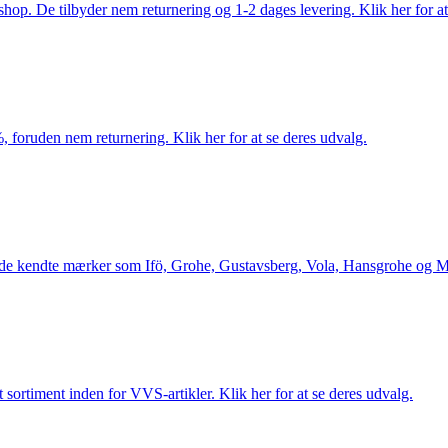
. De tilbyder nem returnering og 1-2 dages levering. Klik her for at 
 foruden nem returnering. Klik her for at se deres udvalg.
le de kendte mærker som Ifö, Grohe, Gustavsberg, Vola, Hansgrohe og Me
 sortiment inden for VVS-artikler. Klik her for at se deres udvalg.