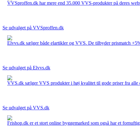
VVSproffen.dk har mere end 35.000 VVS-produkter på deres webshop
Se udvalget på VVSproffen.dk
Elvvs.dk sælger både elartikler og VVS. De tilbyder prismatch +5%,
Se udvalget på Elvvs.dk
VVS.dk sælger VVS produkter i høj kvalitet til gode priser fra al
Se udvalget på VVS.dk
Frishop.dk er et stort online byggemarked som også har et fornuftigt