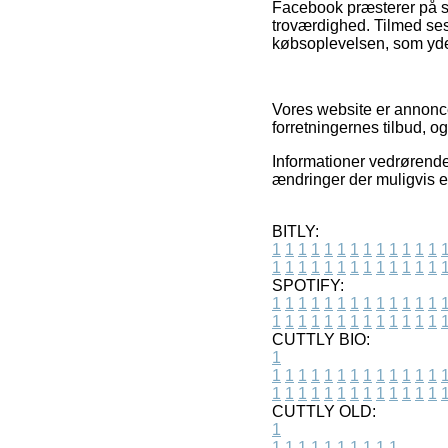
Facebook præsterer på sa
troværdighed. Tilmed ses
købsoplevelsen, som yderm
Vores website er annoncef
forretningernes tilbud, og
Informationer vedrørende
ændringer der muligvis er
BITLY:
1
1
1
1
1
1
1
1
1
1
1
1
1
1
1
1
1
1
1
1
1
1
1
1
1
1
SPOTIFY:
1
1
1
1
1
1
1
1
1
1
1
1
1
1
1
1
1
1
1
1
1
1
1
1
1
1
CUTTLY BIO:
1
1
1
1
1
1
1
1
1
1
1
1
1
1
1
1
1
1
1
1
1
1
1
1
1
1
1
CUTTLY OLD:
1
1
1
1
1
1
1
1
1
1
1