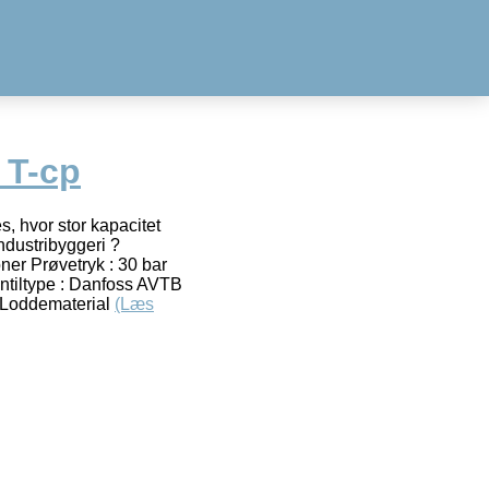
 T-cp
, hvor stor kapacitet
dustribyggeri ?
oner Prøvetryk : 30 bar
entiltype : Danfoss AVTB
C Loddematerial
(Læs