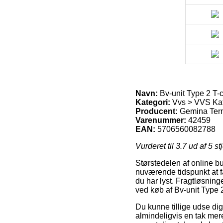
Navn:
Bv-unit Type 2 T-
Kategori:
Vvs > VVS Ka
Producent:
Gemina Ter
Varenummer:
42459
EAN:
5706560082788
Vurderet til
3.7
ud af 5 st
Størstedelen af online b
nuværende tidspunkt at f
du har lyst. Fragtløsning
ved køb af Bv-unit Type 
Du kunne tillige udse dig 
almindeligvis en tak mer