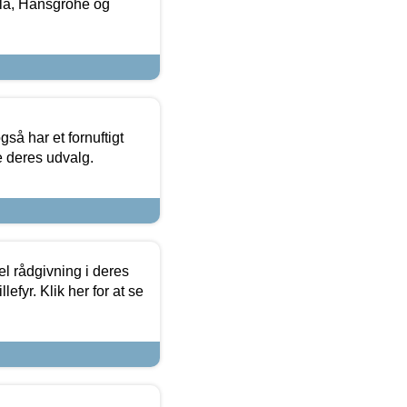
la, Hansgrohe og
så har et fornuftigt
se deres udvalg.
el rådgivning i deres
efyr. Klik her for at se