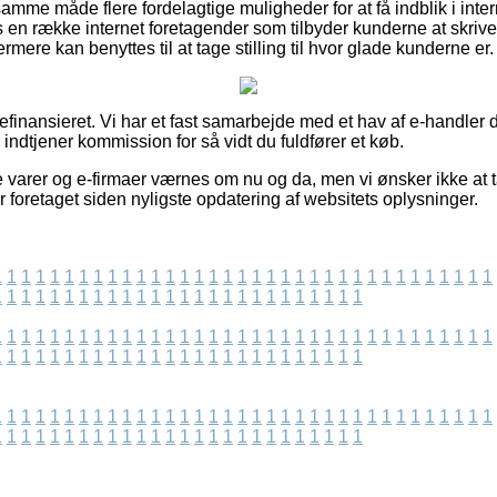
mme måde flere fordelagtige muligheder for at få indblik i inte
 en række internet foretagender som tilbyder kunderne at skriv
ere kan benyttes til at tage stilling til hvor glade kunderne er.
inansieret. Vi har et fast samarbejde med et hav af e-handler d
 indtjener kommission for så vidt du fuldfører et køb.
 varer og e-firmaer værnes om nu og da, men vi ønsker ikke at t
 foretaget siden nyligste opdatering af websitets oplysninger.
1
1
1
1
1
1
1
1
1
1
1
1
1
1
1
1
1
1
1
1
1
1
1
1
1
1
1
1
1
1
1
1
1
1
1
1
1
1
1
1
1
1
1
1
1
1
1
1
1
1
1
1
1
1
1
1
1
1
1
1
1
1
1
1
1
1
1
1
1
1
1
1
1
1
1
1
1
1
1
1
1
1
1
1
1
1
1
1
1
1
1
1
1
1
1
1
1
1
1
1
1
1
1
1
1
1
1
1
1
1
1
1
1
1
1
1
1
1
1
1
1
1
1
1
1
1
1
1
1
1
1
1
1
1
1
1
1
1
1
1
1
1
1
1
1
1
1
1
1
1
1
1
1
1
1
1
1
1
1
1
1
1
1
1
1
1
1
1
1
1
1
1
1
1
1
1
1
1
1
1
1
1
1