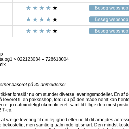
Besøg webshop
Besøg webshop
Besøg webshop
cp
talog1 > 022123034 – 728618004
mix
jerner baseret på
35
anmeldelser
utikker foreslår nu om stunder diverse leveringsmodeller. En af
å leveret til en pakkeshop, fordi du på den måde nemt kan hent
en er jo ualmindeligt ukompliceret, samt tit tillige den mest prisb
2 T-cp.
at vælge levering til din lejlighed eller ud til dit arbejdes adre
e bekostelig, men samtidig ualmindeligt smart. Den mindst koste