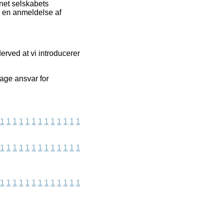
rnet selskabets
e en anmeldelse af
erved at vi introducerer
age ansvar for
1
1
1
1
1
1
1
1
1
1
1
1
1
1
1
1
1
1
1
1
1
1
1
1
1
1
1
1
1
1
1
1
1
1
1
1
1
1
1