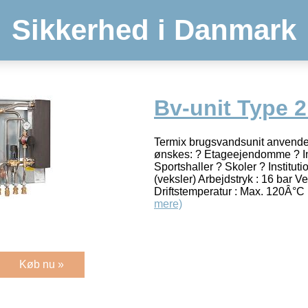
Sikkerhed i Danmark
Bv-unit Type 2
Termix brugsvandsunit anvendes
ønskes: ? Etageejendomme ? In
Sportshaller ? Skoler ? Instituti
(veksler) Arbejdstryk : 16 bar V
Driftstemperatur : Max. 120Â°
mere)
Køb nu »