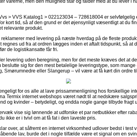
ter varerne, men den mulighed står og falder med at du lever i
Vvs > VVS Katalog1 > 022123034 – 728618004 er selvfølgelig ek
or kort tid, så af den grund er det øjensynligt væsentligt at du fi
t relevante produkt.
 reklamerer med levering på næste hverdag på de fleste produk
t regnes ud fra at ordren lægges inden et aftalt tidspunkt, så at 
ør de logistikansatte får fri.
yder levering uden beregning, men for det meste kræves det at de
 beslutte sig for den mest betalelige leveringstype, som mang
g, Smørumnedre eller Slangerup – vil være at få kørt din ordre ti
ængeligt for os alle at lave prissammenligning hos forskellige in
na Termix internet webshops været nødt til at nedskære salgspr
ænd og kvinder – betydeligt, og endda nogle gange tilbyde fragt 
rvæk vise sig lønnende at udforske et par netbutikker efter raba
du ikke er i tvivl om at få fat i den laveste pris.
ar over, at såfremt en internet virksomhed udlover bedst i test var
bende lav, burde det i nogle tilfælde være et signal om en svind