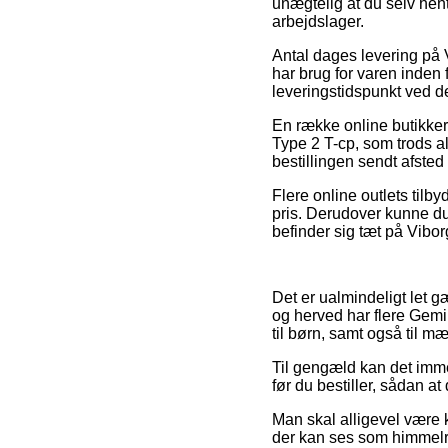
unægtelig at du selv hen
arbejdslager.
Antal dages levering på 
har brug for varen inden f
leveringstidspunkt ved de
En række online butikker
Type 2 T-cp, som trods al
bestillingen sendt afsted f
Flere online outlets tilb
pris. Derudover kunne du
befinder sig tæt på Vibor
Det er ualmindeligt let g
og herved har flere Gemi
til børn, samt også til m
Til gengæld kan det imme
før du bestiller, sådan at 
Man skal alligevel være kl
der kan ses som himmelrå