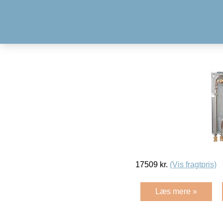
17509
kr.
(Vis fragtpris)
Læs mere »