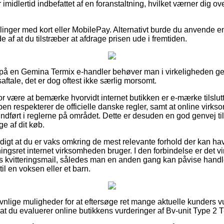
imidlertid indbefattet af en foranstaltning, hvilket værner dig ov
illinger med kort eller MobilePay. Alternativt burde du anvende 
de af at du tilstræber at afdrage prisen ude i fremtiden.
ler på en Gemina Termix e-handler behøver man i virkeligheden
ftale, det er dog oftest ikke særlig morsomt.
or være at bemærke hvorvidt internet butikken er e-mærke tilslutt
en respekterer de officielle danske regler, samt at online virks
r indført i reglerne på området. Dette er desuden en god genvej ti
ge af dit køb.
digt at du er vaks omkring de mest relevante forhold der kan hav
gsret internet virksomheden bruger. I den forbindelse er det vir
 kvitteringsmail, således man en anden gang kan påvise handle
l en voksen eller et barn.
avnlige muligheder for at eftersøge ret mange aktuelle kunders v
 at du evaluerer online butikkens vurderinger af Bv-unit Type 2 T