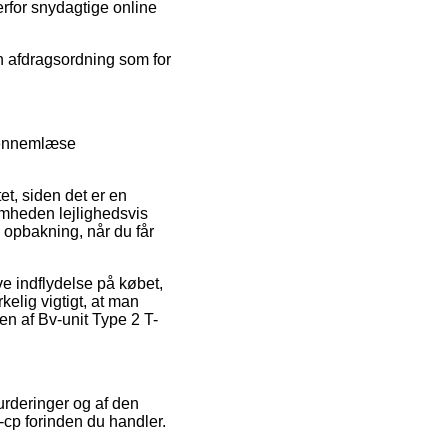
erfor snydagtige online
en afdragsordning som for
 gennemlæse
et, siden det er en
omheden lejlighedsvis
l opbakning, når du får
e indflydelse på købet,
kelig vigtigt, at man
n af Bv-unit Type 2 T-
urderinger og af den
-cp forinden du handler.