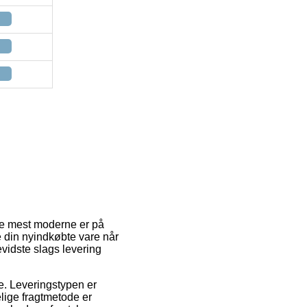
 de mest moderne er på
e din nyindkøbte vare når
evidste slags levering
sse. Leveringstypen er
lige fragtmetode er