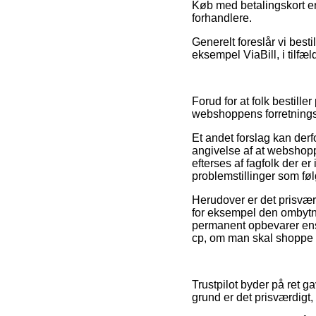
Køb med betalingskort er 
forhandlere.
Generelt foreslår vi best
eksempel ViaBill, i tilfæl
Forud for at folk bestil
webshoppens forretningsa
Et andet forslag kan derf
angivelse af at webshopp
efterses af fagfolk der e
problemstillinger som føl
Herudover er det prisvær
for eksempel den ombytnin
permanent opbevarer ens
cp, om man skal shoppe ti
Trustpilot byder på ret g
grund er det prisværdigt,