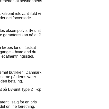
 nærheden af netshoppens
stremt relevant ifald vi
nder det forventede
ter, eksempelvis Bv-unit
de garanteret kan nå at få
r købes for en fastsat
e gange – hvad end du
l et afhentningssted.
ternet butikker i Danmark,
iserne på deres varer –
uden betaling.
t på Bv-unit Type 2 T-cp
er til salg for en pris
el online forretning.