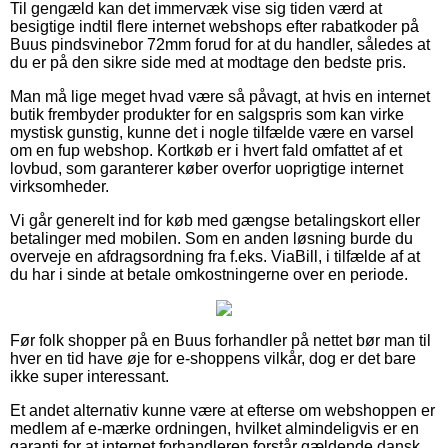
Til gengæld kan det immervæk vise sig tiden værd at
besigtige indtil flere internet webshops efter rabatkoder på
Buus pindsvinebor 72mm forud for at du handler, således at
du er på den sikre side med at modtage den bedste pris.
Man må lige meget hvad være så påvagt, at hvis en internet
butik frembyder produkter for en salgspris som kan virke
mystisk gunstig, kunne det i nogle tilfælde være en varsel
om en fup webshop. Kortkøb er i hvert fald omfattet af et
lovbud, som garanterer køber overfor uoprigtige internet
virksomheder.
Vi går generelt ind for køb med gængse betalingskort eller
betalinger med mobilen. Som en anden løsning burde du
overveje en afdragsordning fra f.eks. ViaBill, i tilfælde af at
du har i sinde at betale omkostningerne over en periode.
Før folk shopper på en Buus forhandler på nettet bør man til
hver en tid have øje for e-shoppens vilkår, dog er det bare
ikke super interessant.
Et andet alternativ kunne være at efterse om webshoppen er
medlem af e-mærke ordningen, hvilket almindeligvis er en
garanti for at internet forhandleren forstår gældende dansk