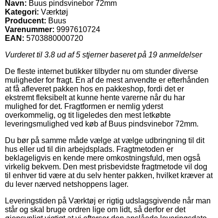
Navn:
Buus pindsvinebor 72mm
Kategori:
Værktøj
Producent:
Buus
Varenummer:
9997610724
EAN:
5703880000720
Vurderet til
3.8
ud af 5 stjerner baseret på
19
anmeldelser
De fleste internet butikker tilbyder nu om stunder diverse
muligheder for fragt. En af de mest anvendte er efterhånden
at få afleveret pakken hos en pakkeshop, fordi det er
ekstremt fleksibelt at kunne hente varerne når du har
mulighed for det. Fragtformen er nemlig yderst
overkommelig, og tit ligeledes den mest letkøbte
leveringsmulighed ved køb af Buus pindsvinebor 72mm.
Du bør på samme måde vælge at vælge udbringning til dit
hus eller ud til din arbejdsplads. Fragtmetoden er
beklageligvis en kende mere omkostningsfuld, men også
virkelig bekvem. Den mest prisbevidste fragtmetode vil dog
til enhver tid være at du selv henter pakken, hvilket kræver at
du lever nærved netshoppens lager.
Leveringstiden på Værktøj er rigtig udslagsgivende når man
står og skal bruge ordren lige om lidt, så derfor er det