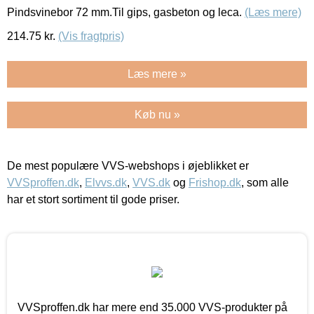
Pindsvinebor 72 mm.Til gips, gasbeton og leca.
(Læs mere)
214.75
kr.
(Vis fragtpris)
Læs mere »
Køb nu »
De mest populære VVS-webshops i øjeblikket er
VVSproffen.dk
,
Elvvs.dk
,
VVS.dk
og
Frishop.dk
, som alle
har et stort sortiment til gode priser.
VVSproffen.dk har mere end 35.000 VVS-produkter på