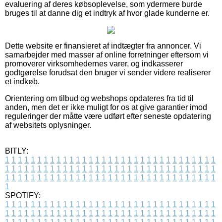
evaluering af deres købsoplevelse, som ydermere burde
bruges til at danne dig et indtryk af hvor glade kunderne er.
Dette website er finansieret af indtægter fra annoncer. Vi
samarbejder med masser af online forretninger eftersom vi
promoverer virksomhedernes varer, og indkasserer
godtgørelse forudsat den bruger vi sender videre realiserer
et indkøb.
Orientering om tilbud og webshops opdateres fra tid til
anden, men det er ikke muligt for os at give garantier imod
reguleringer der måtte være udført efter seneste opdatering
af websitets oplysninger.
BITLY:
1
1
1
1
1
1
1
1
1
1
1
1
1
1
1
1
1
1
1
1
1
1
1
1
1
1
1
1
1
1
1
1
1
1
1
1
1
1
1
1
1
1
1
1
1
1
1
1
1
1
1
1
1
1
1
1
1
1
1
1
1
1
1
1
1
1
1
1
1
1
1
1
1
1
1
1
1
1
1
1
1
1
1
1
1
1
1
1
1
1
1
1
1
1
1
1
1
1
1
1
SPOTIFY:
1
1
1
1
1
1
1
1
1
1
1
1
1
1
1
1
1
1
1
1
1
1
1
1
1
1
1
1
1
1
1
1
1
1
1
1
1
1
1
1
1
1
1
1
1
1
1
1
1
1
1
1
1
1
1
1
1
1
1
1
1
1
1
1
1
1