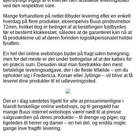
øjensynligt vigtigt at vi efterser den anslåede leveringsdato
ved den respektive vare.
Mange forhandlere på nettet tilbyder levering efter en enkelt
hverdag på flere produkter, eksempelvis Buus pindsvinebor
72mm, hvilket dog er betinget af at bestillingen fuldbyrdes
før et bestemt klokkeslæt, således at de garanteret kan nå at
få produkterne ud af døren forinden logistikpersonalet holder
fyraften.
En hel del online webshops byder på fragt uden beregning,
men for det meste er det under betingelse af at der købes for
en præcis sum. Desuden skal man foretrække den mest
betalelige leveringsudgave, der i de fleste tilfælde – om du
opholder sig i Fredericia, Korsør eller Jyllinge – vil blive at få
leveret dine produkter til et udleveringssted.
Det er i dag særdeles ligetil for alle at prissammenligne i
blandt forskellige online webshops, og til gengæld har
mange Buus internet webshops været nødt til at presse
salgsværdien på deres produkter – til drenge og piger, og
ligeledes til herrer og damer – en hel del, og endda nogle
gange love fragtfri levering.