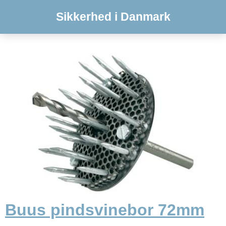
Sikkerhed i Danmark
Buus pindsvinebor 72mm