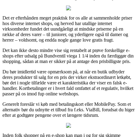
Det er efterhånden meget praktisk for os alle at sammenholde priser
hos diverse internet shops, og herved har utallige internet
virksomheder fundet det uundgåeligt at mindske priserne på en
række af deres varer – til juniorer, og yderligere også til damer og
herrer – voldsomt, og endda nogle gange love gratis fragt.
Det kan ikke desto mindre vise sig rentabelt at prøve forskellige e-
shops efter udsalg på Bundventil viega 1 1/4 inden du færdiggør din
shopping, sådan at man er sikker på at antage den prisbilligste pris.
Du bør imidlertid være opmærksom på, at når en butik udbyder
deres produkter til salg for en pris der virker ekstraordinært letkøbt,
bør det i nogle tilfælde være et karakteristika der viser en falsk e-
handler. Kortbetalinger er i hvert fald omfattet af et regulativ, hvilket
passer på os imod fup online webshops.
Generelt foreslår vi køb med betalingskort eller MobilePay. Som et
alternativ bør du udnytte et tilbud fra f.eks. ViaBill, forudsat du higer
efter at godtgøre pengene over et længere tidsrum.
Inden folk shopper på en e-shop kan man i og for sig skimme