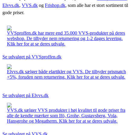
Elvvs.dk
,
VVS.dk
og
Frishop.dk
, som alle har et stort sortiment til
gode priser.
VVSproffen.dk har mere end 35.000 VVS-produkter på deres
webshop. De tilbyder nem returnering og 1-2 dages levering.
Klik her for at se deres udvalg.
Se udvalget på VVSproffen.dk
Elvvs.dk sælger både elartikler og VVS. De tilbyder prismatch
+5%, foruden nem returnering. Klik her for at se deres udvalg.
Se udvalget på Elvvs.dk
VVS.dk sælger VVS produkter i høj kvalitet til gode priser fra
alle de kendte mærker som Ifö, Grohe, Gustavsberg, Vola,
Hansgrohe og Megatherm. Klik her for at se deres udvalg.
Se udvalget på VVS.dk