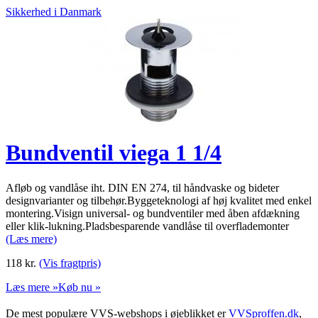
Sikkerhed i Danmark
Bundventil viega 1 1/4
Afløb og vandlåse iht. DIN EN 274, til håndvaske og bideter
designvarianter og tilbehør.Byggeteknologi af høj kvalitet med enkel
montering.Visign universal- og bundventiler med åben afdækning
eller klik-lukning.Pladsbesparende vandlåse til overflademonter
(Læs mere)
118
kr.
(Vis fragtpris)
Læs mere »
Køb nu »
De mest populære VVS-webshops i øjeblikket er
VVSproffen.dk
,