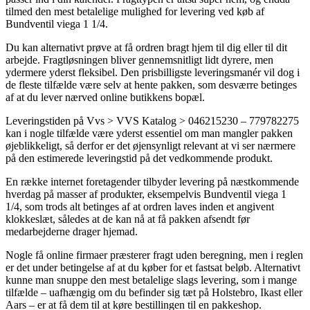
tilmed den mest betalelige mulighed for levering ved køb af
Bundventil viega 1 1/4.
Du kan alternativt prøve at få ordren bragt hjem til dig eller til dit
arbejde. Fragtløsningen bliver gennemsnitligt lidt dyrere, men
ydermere yderst fleksibel. Den prisbilligste leveringsmanér vil dog i
de fleste tilfælde være selv at hente pakken, som desværre betinges
af at du lever nærved online butikkens bopæl.
Leveringstiden på Vvs > VVS Katalog > 046215230 – 779782275
kan i nogle tilfælde være yderst essentiel om man mangler pakken
øjeblikkeligt, så derfor er det øjensynligt relevant at vi ser nærmere
på den estimerede leveringstid på det vedkommende produkt.
En række internet foretagender tilbyder levering på næstkommende
hverdag på masser af produkter, eksempelvis Bundventil viega 1
1/4, som trods alt betinges af at ordren laves inden et angivent
klokkeslæt, således at de kan nå at få pakken afsendt før
medarbejderne drager hjemad.
Nogle få online firmaer præsterer fragt uden beregning, men i reglen
er det under betingelse af at du køber for et fastsat beløb. Alternativt
kunne man snuppe den mest betalelige slags levering, som i mange
tilfælde – uafhængig om du befinder sig tæt på Holstebro, Ikast eller
Aars – er at få dem til at køre bestillingen til en pakkeshop.