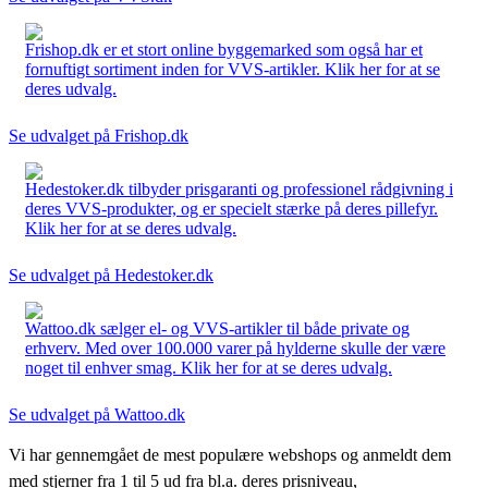
Frishop.dk er et stort online byggemarked som også har et
fornuftigt sortiment inden for VVS-artikler. Klik her for at se
deres udvalg.
Se udvalget på Frishop.dk
Hedestoker.dk tilbyder prisgaranti og professionel rådgivning i
deres VVS-produkter, og er specielt stærke på deres pillefyr.
Klik her for at se deres udvalg.
Se udvalget på Hedestoker.dk
Wattoo.dk sælger el- og VVS-artikler til både private og
erhverv. Med over 100.000 varer på hylderne skulle der være
noget til enhver smag. Klik her for at se deres udvalg.
Se udvalget på Wattoo.dk
Vi har gennemgået de mest populære webshops og anmeldt dem
med stjerner fra 1 til 5 ud fra bl.a. deres prisniveau,