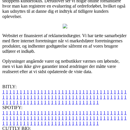
shoppens kundefokus. Derudover ser vi nogle online forhandlere
hvor man kan registrere en evaluering af ordreforløbet, hvilket også
kan udnyttes til at danne dig et indtryk af tidligere kunders
oplevelser.
Websitet er finansieret af reklameindtægter. Vi har tætte samarbejder
med flere internet forretninger når vi markedsfører forretningernes
produkter, og indhenter godtgørelse såfremt en af vores brugere
udfører et indkøb.
Oplysninger angående varer og netbutikker værnes om løbende,
men vi kan ikke give garantier imod ændringer der måtte være
realiseret efter at vi sidst opdaterede de viste data.
BITLY:
1
1
1
1
1
1
1
1
1
1
1
1
1
1
1
1
1
1
1
1
1
1
1
1
1
1
1
1
1
1
1
1
1
1
1
1
1
1
1
1
1
1
1
1
1
1
1
1
1
1
1
1
1
1
1
1
1
1
1
1
1
1
1
1
1
1
1
1
1
1
1
1
1
1
1
1
1
1
1
1
1
1
1
1
1
1
1
1
1
1
1
1
1
1
1
1
1
1
1
1
SPOTIFY:
1
1
1
1
1
1
1
1
1
1
1
1
1
1
1
1
1
1
1
1
1
1
1
1
1
1
1
1
1
1
1
1
1
1
1
1
1
1
1
1
1
1
1
1
1
1
1
1
1
1
1
1
1
1
1
1
1
1
1
1
1
1
1
1
1
1
1
1
1
1
1
1
1
1
1
1
1
1
1
1
1
1
1
1
1
1
1
1
1
1
1
1
1
1
1
1
1
1
1
1
CUTTLY BIO: