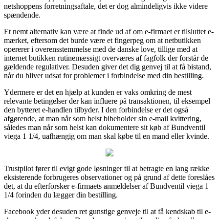
netshoppens forretningsaftale, det er dog almindeligvis ikke videre
spændende.
Et nemt alternativ kan være at finde ud af om e-firmaet er tilsluttet e-
mærket, eftersom det burde være et fingerpeg om at netbutikken
opererer i overensstemmelse med de danske love, tillige med at
internet butikken rutinemæssigt overværes af fagfolk der forstår de
gældende regulativer. Desuden giver det dig genvej til at få bistand,
når du bliver udsat for problemer i forbindelse med din bestilling.
Ydermere er det en hjælp at kunden er vaks omkring de mest
relevante betingelser der kan influere på transaktionen, til eksempel
den bytteret e-handlen tilbyder. I den forbindelse er det også
afgørende, at man når som helst bibeholder sin e-mail kvittering,
således man når som helst kan dokumentere sit køb af Bundventil
viega 1 1/4, uafhængig om man skal købe til en mand eller kvinde.
Trustpilot fører til evigt gode løsninger til at betragte en lang række
eksisterende forbrugeres observationer og på grund af dette foreslåes
det, at du efterforsker e-firmaets anmeldelser af Bundventil viega 1
1/4 forinden du lægger din bestilling.
Facebook yder desuden ret gunstige genveje til at få kendskab til e-