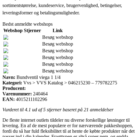
sortimentstørrelse, kundeservice, brugervenlighed, betingelser,
leveringsformer og betalingsmuligheder.
Bedst anmeldte webshops
Webshop
Stjerner
Link
Besøg webshop
Besøg webshop
Besøg webshop
Besøg webshop
Besøg webshop
Besøg webshop
Navn:
Bundventil viega 1 1/4
Kategori:
Vvs > VVS Katalog > 046215230 – 779782275
Producent:
Varenummer:
240464
EAN:
4015211102296
Vurderet til
4.1
ud af 5 stjerner baseret på
21
anmeldelser
De fleste internet outlets tildeler nu diverse forskellige løsninger til
levering. En af de mest populære er for nærværende pakkeshoppen,
fordi du så har fuld fleksibilitet til at hente de købte produkter når det
passer ind i din kalender. Fragttypen er altså super nem, og endda