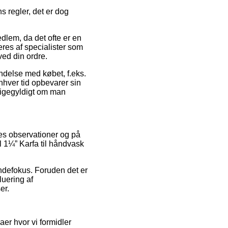
 regler, det er dog
lem, da det ofte er en
eres af specialister som
ved din ordre.
bindelse med købet, f.eks.
enhver tid opbevarer sin
 ligegyldigt om man
res observationer og på
l 1¼” Karfa til håndvask
kundefokus. Foruden det er
luering af
er.
er hvor vi formidler