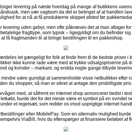
tilsiger levering på næste hverdag på mange af butikkens vare
håndvask, men vær vagtsom da det er betinget af at handlen laves
ulighed for at nå at få produkterne skippet afsted før pakkemedar
r levering uden gebyr, men ofte påkræves det at man aftager for
betalelige fragttype, som typisk – ligegyldigt om du befinder sig
at få fragtmanden til at bringe bestillingen til en pakkeshop.
ærdeles let gængeligt for folk at finde frem til de bedste priser i 
-butikker ikke kunne lade være med at trykke udsalgspriserne på de
mænd og kvinder – markant, og endda nogle gange tilbyde leverin
o mindre være gunstigt at sammenholde visse netbutikker efter 
den du shopper, så man er sikret at antage den prisbilligste pris
rvågen med, at såfremt en internet shop annoncerer bedst i test 
etkøbt, burde det for det meste være et symbol på en svindel n
d under et regelsæt, som redder os imod uoprigtige internet handl
ortbestillinger eller MobilePay. Som en alternativ mulighed burd
empelvis ViaBill, hvis du efterspørger at finansiere beløbet af 