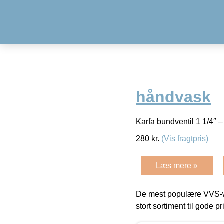
håndvask
Karfa bundventil 1 1/4″ 
280
kr.
(Vis fragtpris)
Læs mere »
De mest populære VVS-w
stort sortiment til gode pr