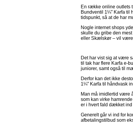
En række online outlets 
Bundventil 1¼” Karfa til 
tidspunkt, så at de har m
Nogle internet shops yde
skulle du gribe den mest 
eller Skælskør – vil være 
Det har vist sig at være s
til tak har flere Karfa e
juniorer, samt også til 
Derfor kan det ikke dest
1¼” Karfa til håndvask in
Man må imidlertid være å
som kan virke hamrende l
er i hvert fald dækket in
Generelt går vi ind for k
afbetalingstilbud som eks