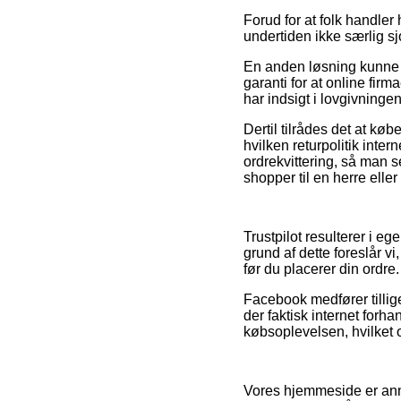
Forud for at folk handle
undertiden ikke særlig sj
En anden løsning kunne d
garanti for at online fir
har indsigt i lovgivningen
Dertil tilrådes det at køb
hvilken returpolitik inter
ordrekvittering, så man s
shopper til en herre elle
Trustpilot resulterer i e
grund af dette foreslår v
før du placerer din ordre.
Facebook medfører tillige
der faktisk internet for
købsoplevelsen, hvilket o
Vores hjemmeside er ann