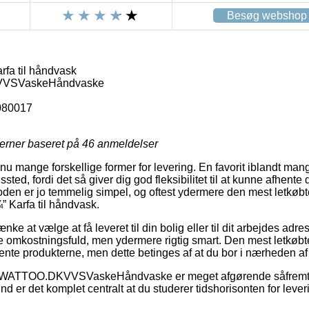
Besøg webshop
rfa til håndvask
VSVaskeHåndvaske
080017
jerner baseret på
46
anmeldelser
u mange forskellige former for levering. En favorit iblandt man
gssted, fordi det så giver dig god fleksibilitet til at kunne afhente
oden er jo temmelig simpel, og oftest ydermere den mest letkøbt
” Karfa til håndvask.
e at vælge at få leveret til din bolig eller til dit arbejdes adre
e omkostningsfuld, men ydermere rigtig smart. Den mest letkøbte
hente produkterne, men dette betinges af at du bor i nærheden a
å WATTOO.DKVVSVaskeHåndvaske er meget afgørende såfremt 
rund er det komplet centralt at du studerer tidshorisonten for leve