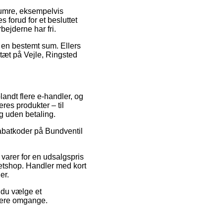
numre, eksempelvis
 forud for et besluttet
bejderne har fri.
 en bestemt sum. Ellers
 tæt på Vejle, Ringsted
blandt flere e-handler, og
res produkter – til
g uden betaling.
rabatkoder på Bundventil
.
varer for en udsalgspris
etshop. Handler med kort
er.
e du vælge et
flere omgange.