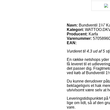
Navn:
Bundventil 1¼” Ka
Kategori:
WATTOO.DKV
Producent:
Karfa
Varenummer:
5705896
EAN:
Vurderet til
4.3
ud af 5 st
En række netshops yder n
få leveret til et udleverin
det passer dig. Fragtmet
ved køb af Bundventil 1¼
Du kunne derudover påtænk
beklageligvis et hak mer
utvivlsomt være selv at 
Leveringstidspunktet p
lige om lidt, så af den g
vare.