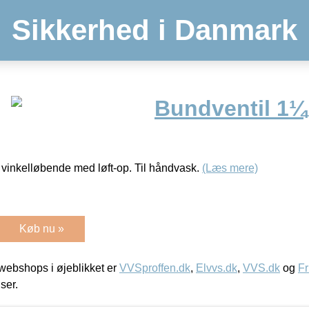
Sikkerhed i Danmark
Bundventil 1¼”
– vinkelløbende med løft-op. Til håndvask.
(Læs mere)
Køb nu »
ebshops i øjeblikket er
VVSproffen.dk
,
Elvvs.dk
,
VVS.dk
og
Fr
iser.