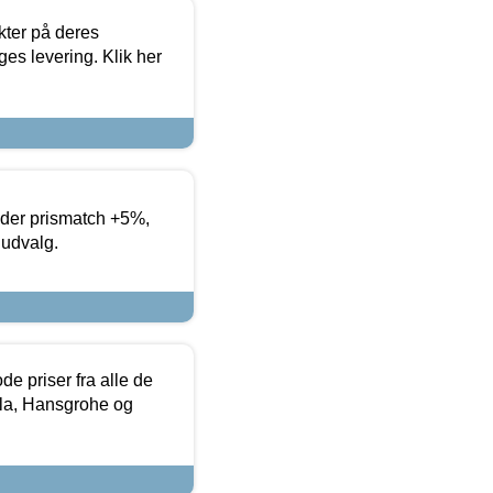
ter på deres
es levering. Klik her
yder prismatch +5%,
 udvalg.
de priser fra alle de
la, Hansgrohe og