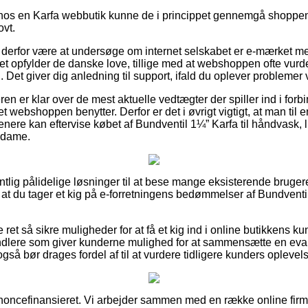
r hos en Karfa webbutik kunne de i princippet gennemgå shoppens
ovt.
erfor være at undersøge om internet selskabet er e-mærket med
maet opfylder de danske love, tillige med at webshoppen ofte vurd
. Det giver dig anledning til support, ifald du oplever problemer 
eren er klar over de mest aktuelle vedtægter der spiller ind i for
net webshoppen benytter. Derfor er det i øvrigt vigtigt, at man til 
enere kan eftervise købet af Bundventil 1¼” Karfa til håndvask,
r dame.
gentlig pålidelige løsninger til at bese mange eksisterende bruge
i, at du tager et kig på e-forretningens bedømmelser af Bundventi
 ret så sikre muligheder for at få et kig ind i online butikkens 
handlere som giver kunderne mulighed for at sammensætte en eva
gså bør drages fordel af til at vurdere tidligere kunders oplevels
oncefinansieret. Vi arbejder sammen med en række online firma