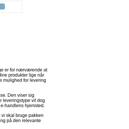
ge er for nærværende at
 dine produkter lige når
e mulighed for levering
sse. Den viser sig
 leveringstype vil dog
f e-handlens hjemsted.
vi skal bruge pakken
ring på den relevante