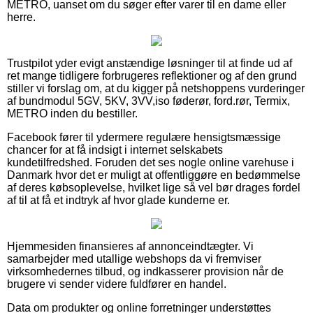
METRO, uanset om du søger efter varer til en dame eller
herre.
Trustpilot yder evigt anstændige løsninger til at finde ud af
ret mange tidligere forbrugeres reflektioner og af den grund
stiller vi forslag om, at du kigger på netshoppens vurderinger
af bundmodul 5GV, 5KV, 3VV,iso føderør, ford.rør, Termix,
METRO inden du bestiller.
Facebook fører til ydermere regulære hensigtsmæssige
chancer for at få indsigt i internet selskabets
kundetilfredshed. Foruden det ses nogle online varehuse i
Danmark hvor det er muligt at offentliggøre en bedømmelse
af deres købsoplevelse, hvilket lige så vel bør drages fordel
af til at få et indtryk af hvor glade kunderne er.
Hjemmesiden finansieres af annonceindtægter. Vi
samarbejder med utallige webshops da vi fremviser
virksomhedernes tilbud, og indkasserer provision når de
brugere vi sender videre fuldfører en handel.
Data om produkter og online forretninger understøttes