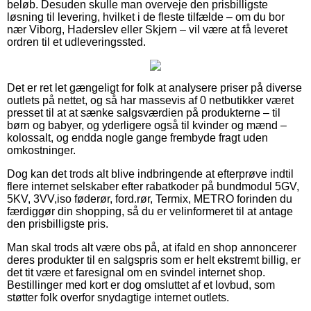
beløb. Desuden skulle man overveje den prisbilligste
løsning til levering, hvilket i de fleste tilfælde – om du bor
nær Viborg, Haderslev eller Skjern – vil være at få leveret
ordren til et udleveringssted.
Det er ret let gængeligt for folk at analysere priser på diverse
outlets på nettet, og så har massevis af 0 netbutikker været
presset til at at sænke salgsværdien på produkterne – til
børn og babyer, og yderligere også til kvinder og mænd –
kolossalt, og endda nogle gange frembyde fragt uden
omkostninger.
Dog kan det trods alt blive indbringende at efterprøve indtil
flere internet selskaber efter rabatkoder på bundmodul 5GV,
5KV, 3VV,iso føderør, ford.rør, Termix, METRO forinden du
færdiggør din shopping, så du er velinformeret til at antage
den prisbilligste pris.
Man skal trods alt være obs på, at ifald en shop annoncerer
deres produkter til en salgspris som er helt ekstremt billig, er
det tit være et faresignal om en svindel internet shop.
Bestillinger med kort er dog omsluttet af et lovbud, som
støtter folk overfor snydagtige internet outlets.