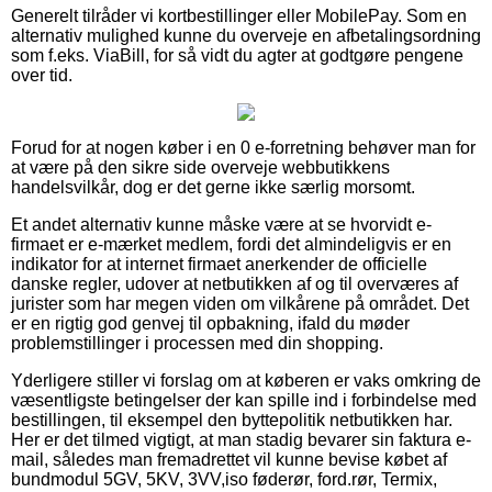
Generelt tilråder vi kortbestillinger eller MobilePay. Som en
alternativ mulighed kunne du overveje en afbetalingsordning
som f.eks. ViaBill, for så vidt du agter at godtgøre pengene
over tid.
Forud for at nogen køber i en 0 e-forretning behøver man for
at være på den sikre side overveje webbutikkens
handelsvilkår, dog er det gerne ikke særlig morsomt.
Et andet alternativ kunne måske være at se hvorvidt e-
firmaet er e-mærket medlem, fordi det almindeligvis er en
indikator for at internet firmaet anerkender de officielle
danske regler, udover at netbutikken af og til overværes af
jurister som har megen viden om vilkårene på området. Det
er en rigtig god genvej til opbakning, ifald du møder
problemstillinger i processen med din shopping.
Yderligere stiller vi forslag om at køberen er vaks omkring de
væsentligste betingelser der kan spille ind i forbindelse med
bestillingen, til eksempel den byttepolitik netbutikken har.
Her er det tilmed vigtigt, at man stadig bevarer sin faktura e-
mail, således man fremadrettet vil kunne bevise købet af
bundmodul 5GV, 5KV, 3VV,iso føderør, ford.rør, Termix,