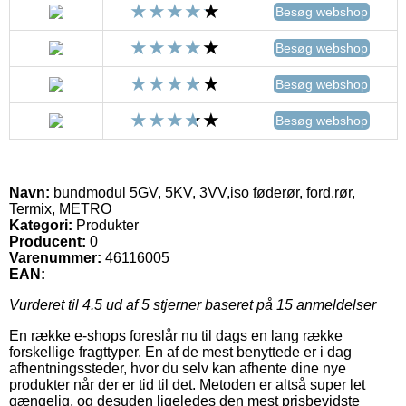
Besøg webshop
Besøg webshop
Besøg webshop
Besøg webshop
Navn:
bundmodul 5GV, 5KV, 3VV,iso føderør, ford.rør,
Termix, METRO
Kategori:
Produkter
Producent:
0
Varenummer:
46116005
EAN:
Vurderet til
4.5
ud af 5 stjerner baseret på
15
anmeldelser
En række e-shops foreslår nu til dags en lang række
forskellige fragttyper. En af de mest benyttede er i dag
afhentningssteder, hvor du selv kan afhente dine nye
produkter når der er tid til det. Metoden er altså super let
gængelig, og desuden ligeledes den mest prisbevidste