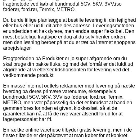
fragtmetode ved køb af bundmodul 5GV, 5KV, 3VV,iso
føderør, ford.rør, Termix, METRO.
Du burde tillige planlægge at bestille levering til din lejlighed
eller hus eller ud til dit arbejdes adresse. Leveringsmetoden
er undertiden et hak dyrere, men endda super fleksibel. Den
mest betalelige fragttype er dog at du selv henter ordren,
men den løsning beroer på at du er tæt på internet shoppens
arbejdslager.
Fragtperioden på Produkter er jo super afgørende om du
skal bruge din pakke fluks, og med det formål er det fuldt ud
afgørende at vi efterser tidshorisonten for levering ved det
vedkommende produkt.
En masse internet outlets reklamerer med levering på næste
hverdag på deres primære varenumre, eksempelvis
bundmodul 5GV, 5KV, 3VV,iso føderør, ford.rør, Termix,
METRO, men vær påpasselig da det er forudsat at handlen
gemmenføres forinden et givent klokkeslæt, så at de
garanteret kan nå at få de nye varer afsendt forud for at
lagerpersonalet har fri.
En række online varehuse tilbyder gratis levering, men i de
fleste tilfælde er det påkrævet at man køber for et konkret