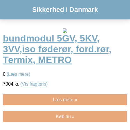
Sikkerhed i Danmark
bundmodul 5GV, 5KV,
3VV,iso føderør, ford.rør,
Termix, METRO
0
(Læs mere)
7004
kr.
(Vis fragtpris)
Læs mere »
Køb nu »