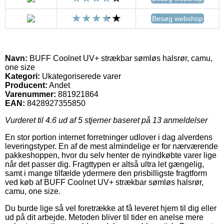
Besøg webshop
Navn:
BUFF Coolnet UV+ strækbar sømløs halsrør, camu,
one size
Kategori:
Ukategoriserede varer
Producent:
Andet
Varenummer:
881921864
EAN:
8428927355850
Vurderet til
4.6
ud af 5 stjerner baseret på
13
anmeldelser
En stor portion internet forretninger udlover i dag alverdens
leveringstyper. En af de mest almindelige er for nærværende
pakkeshoppen, hvor du selv henter de nyindkøbte varer lige
når det passer dig. Fragttypen er altså ultra let gængelig,
samt i mange tilfælde ydermere den prisbilligste fragtform
ved køb af BUFF Coolnet UV+ strækbar sømløs halsrør,
camu, one size.
Du burde lige så vel foretrække at få leveret hjem til dig eller
ud på dit arbejde. Metoden bliver til tider en anelse mere