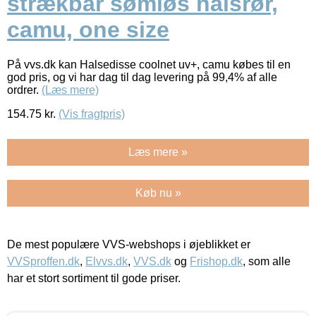
strækbar sømløs halsrør,
camu, one size
På vvs.dk kan Halsedisse coolnet uv+, camu købes til en
god pris, og vi har dag til dag levering på 99,4% af alle
ordrer.
(Læs mere)
154.75
kr.
(Vis fragtpris)
Læs mere »
Køb nu »
De mest populære VVS-webshops i øjeblikket er
VVSproffen.dk
,
Elvvs.dk
,
VVS.dk
og
Frishop.dk
, som alle
har et stort sortiment til gode priser.