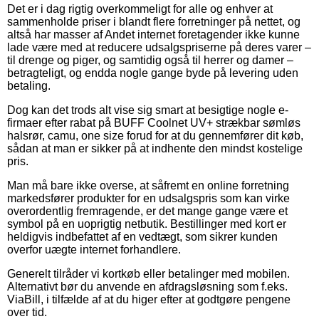
Det er i dag rigtig overkommeligt for alle og enhver at
sammenholde priser i blandt flere forretninger på nettet, og
altså har masser af Andet internet foretagender ikke kunne
lade være med at reducere udsalgspriserne på deres varer –
til drenge og piger, og samtidig også til herrer og damer –
betragteligt, og endda nogle gange byde på levering uden
betaling.
Dog kan det trods alt vise sig smart at besigtige nogle e-
firmaer efter rabat på BUFF Coolnet UV+ strækbar sømløs
halsrør, camu, one size forud for at du gennemfører dit køb,
sådan at man er sikker på at indhente den mindst kostelige
pris.
Man må bare ikke overse, at såfremt en online forretning
markedsfører produkter for en udsalgspris som kan virke
overordentlig fremragende, er det mange gange være et
symbol på en uoprigtig netbutik. Bestillinger med kort er
heldigvis indbefattet af en vedtægt, som sikrer kunden
overfor uægte internet forhandlere.
Generelt tilråder vi kortkøb eller betalinger med mobilen.
Alternativt bør du anvende en afdragsløsning som f.eks.
ViaBill, i tilfælde af at du higer efter at godtgøre pengene
over tid.