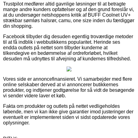
Trustpilot medfører altid gavnlige løsninger til at betragte
mange andre kunders opfattelser og af den grund foreslår vi,
at du undersøger netshoppens kritik af BUFF Coolnet UV+
strækbar sømløs halsrør, camu, one size inden du færdiggør
din shopping.
Facebook tilbyder dig desuden egentlig troværdige metoder
til at få indblik i webbutikkens popularitet. Herinde ses
endda outlets på nettet som tilbyder kunderne at
tilkendegive en bedømmelse af ordreforløbet, hvilket
desuden må udnyttes til afvejning af kundernes tilfredshed.
Vores side er annoncefinansieret. Vi samarbejder med flere
online selskaber derved at vi annoncerer butikkernes
produkter, og indtjener godtgørelse for så vidt de besøgende
vi sender videre laver et køb.
Fakta om produkter og outlets på nettet vedligeholdes
løbende, men vi kan ikke give garantier imod justeringer der
eventuelt er implementeret siden vi sidst opdaterede vores
oplysninger.