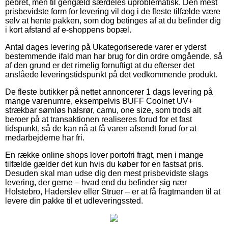
pebret, men til gengæld særdeles uproblematisk. Den mest
prisbevidste form for levering vil dog i de fleste tilfælde være
selv at hente pakken, som dog betinges af at du befinder dig
i kort afstand af e-shoppens bopæl.
Antal dages levering på Ukategoriserede varer er yderst
bestemmende ifald man har brug for din ordre omgående, så
af den grund er det rimelig fornuftigt at du efterser det
anslåede leveringstidspunkt på det vedkommende produkt.
De fleste butikker på nettet annoncerer 1 dags levering på
mange varenumre, eksempelvis BUFF Coolnet UV+
strækbar sømløs halsrør, camu, one size, som trods alt
beroer på at transaktionen realiseres forud for et fast
tidspunkt, så de kan nå at få varen afsendt forud for at
medarbejderne har fri.
En række online shops lover portofri fragt, men i mange
tilfælde gælder det kun hvis du køber for en fastsat pris.
Desuden skal man udse dig den mest prisbevidste slags
levering, der gerne – hvad end du befinder sig nær
Holstebro, Haderslev eller Struer – er at få fragtmanden til at
levere din pakke til et udleveringssted.