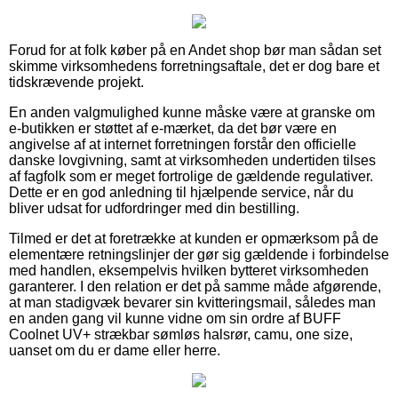
Forud for at folk køber på en Andet shop bør man sådan set
skimme virksomhedens forretningsaftale, det er dog bare et
tidskrævende projekt.
En anden valgmulighed kunne måske være at granske om
e-butikken er støttet af e-mærket, da det bør være en
angivelse af at internet forretningen forstår den officielle
danske lovgivning, samt at virksomheden undertiden tilses
af fagfolk som er meget fortrolige de gældende regulativer.
Dette er en god anledning til hjælpende service, når du
bliver udsat for udfordringer med din bestilling.
Tilmed er det at foretrække at kunden er opmærksom på de
elementære retningslinjer der gør sig gældende i forbindelse
med handlen, eksempelvis hvilken bytteret virksomheden
garanterer. I den relation er det på samme måde afgørende,
at man stadigvæk bevarer sin kvitteringsmail, således man
en anden gang vil kunne vidne om sin ordre af BUFF
Coolnet UV+ strækbar sømløs halsrør, camu, one size,
uanset om du er dame eller herre.