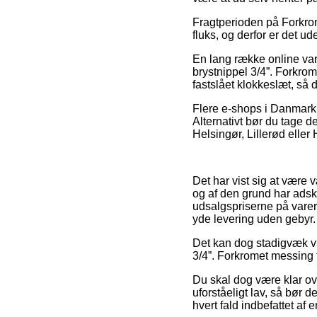
Fragtperioden på Forkrome
fluks, og derfor er det u
En lang række online va
brystnippel 3/4”. Forkro
fastslået klokkeslæt, så 
Flere e-shops i Danmark l
Alternativt bør du tage 
Helsingør, Lillerød eller 
Det har vist sig at være 
og af den grund har adsk
udsalgspriserne på varer
yde levering uden gebyr.
Det kan dog stadigvæk vis
3/4”. Forkromet messing f
Du skal dog være klar ove
uforståeligt lav, så bør 
hvert fald indbefattet af