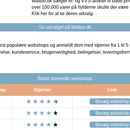
Wattoo.dk sælger el- og VVS-artikler til både pr
over 100.000 varer på hylderne skulle der være 
Klik her for at se deres udvalg.
Se udvalget på Wattoo.dk
t populære webshops og anmeldt dem med stjerner fra 1 til 5 ud
rrelse, kundeservice, brugervenlighed, betingelser, leveringsfor
Bedst anmeldte webshops
op
Stjerner
Link
Besøg webshop
Besøg webshop
Besøg webshop