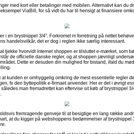
inger med kort eller betalinger med mobilen. Alternativt kan du dr
 eksempel ViaBill, for så vidt du har til hensigt at finansiere omk
ler i en brystnippel 3/4”. Forkromet m forretning på nettet behøv
 handelsvilkår, det er dog i reglen ikke særlig interessant.
at tjekke hvorvidt internet shoppen er tilsluttet e-mærket, som b
står de officielle danske regler, og at shoppen jævnligt undersø
mrådet. Dette er desuden din mulighed for bistand, ifald du mød
lling.
t at kunden er omhyggelig omkring de mest essentielle regler 
en, fx den byttepolitik e-firmaet anvender. Her er det i øvrigt ess
 således man fremadrettet kan eftervise sit køb af brystnippel 3
.
orholdsvis fremragende genveje til at besigtige en lang række and
mart, at du kigger på webshoppens bedømmelser af brystnippel 
re.