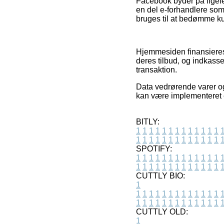
Facebook byder på ligeled
en del e-forhandlere som 
bruges til at bedømme k
Hjemmesiden finansieres 
deres tilbud, og indkasse
transaktion.
Data vedrørende varer og
kan være implementeret e
BITLY:
1
1
1
1
1
1
1
1
1
1
1
1
1
1
1
1
1
1
1
1
1
1
1
1
1
1
SPOTIFY:
1
1
1
1
1
1
1
1
1
1
1
1
1
1
1
1
1
1
1
1
1
1
1
1
1
1
CUTTLY BIO:
1
1
1
1
1
1
1
1
1
1
1
1
1
1
1
1
1
1
1
1
1
1
1
1
1
1
1
CUTTLY OLD:
1