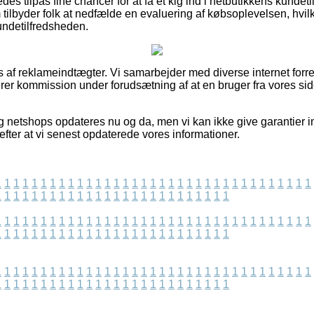
es tilpas fine chancer for at få et kig ind i netbutikkens kundet
tilbyder folk at nedfælde en evaluering af købsoplevelsen, hvilk
undetilfredsheden.
af reklameindtægter. Vi samarbejder med diverse internet forret
rer kommission under forudsætning af at en bruger fra vores sid
 netshops opdateres nu og da, men vi kan ikke give garantier i
fter at vi senest opdaterede vores informationer.
1
1
1
1
1
1
1
1
1
1
1
1
1
1
1
1
1
1
1
1
1
1
1
1
1
1
1
1
1
1
1
1
1
1
1
1
1
1
1
1
1
1
1
1
1
1
1
1
1
1
1
1
1
1
1
1
1
1
1
1
1
1
1
1
1
1
1
1
1
1
1
1
1
1
1
1
1
1
1
1
1
1
1
1
1
1
1
1
1
1
1
1
1
1
1
1
1
1
1
1
1
1
1
1
1
1
1
1
1
1
1
1
1
1
1
1
1
1
1
1
1
1
1
1
1
1
1
1
1
1
1
1
1
1
1
1
1
1
1
1
1
1
1
1
1
1
1
1
1
1
1
1
1
1
1
1
1
1
1
1
1
1
1
1
1
1
1
1
1
1
1
1
1
1
1
1
1
1
1
1
1
1
1