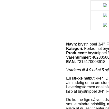
Navn:
brystnippel 3/4”.
Kategori:
Forkromet brys
Producent:
brystnippel 
Varenummer:
4828050
EAN:
7315170003618
Vurderet til
4.9
ud af 5 st
En række netbutikker i Da
almindelig er nu om stun
Leveringsformen er altså
køb af brystnippel 3/4”.
Du kunne lige så vel udse 
smule mindre prisbillig, 
være at du selv henter p