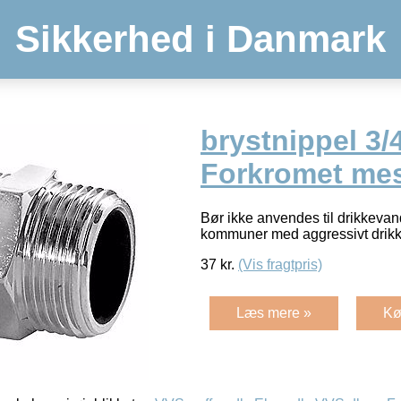
Sikkerhed i Danmark
brystnippel 3/
Forkromet me
Bør ikke anvendes til drikkevand
kommuner med aggressivt dri
37
kr.
(Vis fragtpris)
Læs mere »
Kø