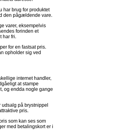
u har brug for produktet
 ved den pågældende vare.
ge varer, eksempelvis
sendes forinden et
har fri.
r for en fastsat pris.
an opholder sig ved
kellige internet handler,
dgåeligt at stampe
ant, og endda nogle gange
er udsalg på brystnippel
traktive pris.
n pris som kan ses som
er med betalingskort er i