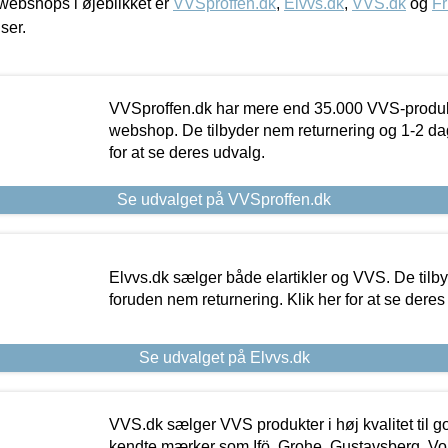
ebshops i øjeblikket er
VVSproffen.dk
,
Elvvs.dk
,
VVS.dk
og
Fr
iser.
VVSproffen.dk har mere end 35.000 VVS-produk
webshop. De tilbyder nem returnering og 1-2 dag
for at se deres udvalg.
Se udvalget på VVSproffen.dk
Elvvs.dk sælger både elartikler og VVS. De tilb
foruden nem returnering. Klik her for at se deres
Se udvalget på Elvvs.dk
VVS.dk sælger VVS produkter i høj kvalitet til go
kendte mærker som Ifö, Grohe, Gustavsberg, Vo