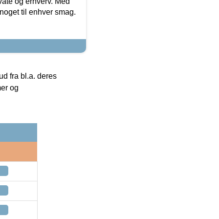
ivate og erhverv. Med
noget til enhver smag.
 fra bl.a. deres
mer og