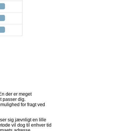
 En der er meget
 passer dig.
mulighed for fragt ved
ser sig jævnligt en lille
ode vil dog til enhver tid
irmaets adresse.