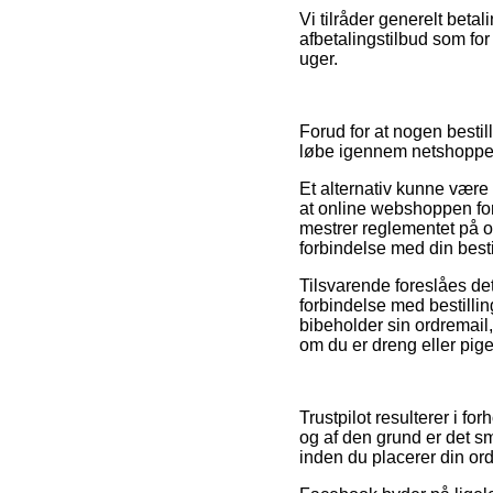
Vi tilråder generelt betal
afbetalingstilbud som for
uger.
Forud for at nogen bestil
løbe igennem netshoppens
Et alternativ kunne være 
at online webshoppen for
mestrer reglementet på o
forbindelse med din besti
Tilsvarende foreslåes de
forbindelse med bestilling
bibeholder sin ordremail,
om du er dreng eller pige
Trustpilot resulterer i f
og af den grund er det s
inden du placerer din ord