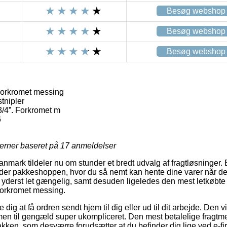
Besøg webshop
Besøg webshop
Besøg webshop
 Forkromet messing
tnipler
3/4”. Forkromet m
6
jerner baseret på
17
anmeldelser
nmark tildeler nu om stunder et bredt udvalg af fragtløsninger.
der pakkeshoppen, hvor du så nemt kan hente dine varer når det
 yderst let gængelig, samt desuden ligeledes den mest letkøbte 
 Forkromet messing.
dig at få ordren sendt hjem til dig eller ud til dit arbejde. Den vi
men til gengæld super ukompliceret. Den mest betalelige fragtmet
akken, som desværre forudsætter at du befinder dig lige ved e-f