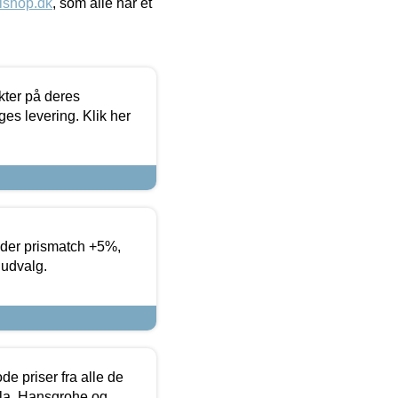
ishop.dk
, som alle har et
ter på deres
es levering. Klik her
yder prismatch +5%,
 udvalg.
de priser fra alle de
la, Hansgrohe og