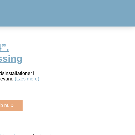
4”.
ssing
sinstallationer i
kkevand
(Læs mere)
b nu »