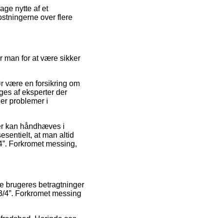
age nytte af et
ostningerne over flere
er man for at være sikker
ør være en forsikring om
ges af eksperter der
er problemer i
der kan håndhæves i
esentielt, at man altid
/4”. Forkromet messing,
re brugeres betragtninger
3/4”. Forkromet messing