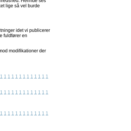
ilfredshed. Herinde ses
et lige så vel burde
ninger idet vi publicerer
e fuldfører en
mod modifikationer der
1
1
1
1
1
1
1
1
1
1
1
1
1
1
1
1
1
1
1
1
1
1
1
1
1
1
1
1
1
1
1
1
1
1
1
1
1
1
1