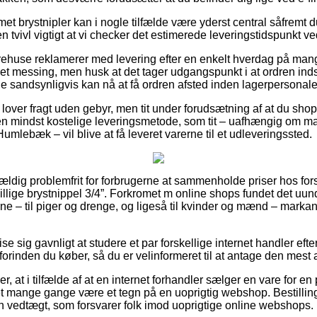
t brystnipler kan i nogle tilfælde være yderst central såfremt d
den tvivl vigtigt at vi checker det estimerede leveringstidspunkt
rehuse reklamerer med levering efter en enkelt hverdag på man
met messing, men husk at det tager udgangspunkt i at ordren ind
de sandsynligvis kan nå at få ordren afsted inden lagerpersonalet 
over fragt uden gebyr, men tit under forudsætning af at du shoppe
den mindst kostelige leveringsmetode, som tit – uafhængig om m
Humlebæk – vil blive at få leveret varerne til et udleveringssted.
vældig problemfrit for forbrugerne at sammenholde priser hos fors
illige brystnippel 3/4”. Forkromet m online shops fundet det uun
ne – til piger og drenge, og ligeså til kvinder og mænd – mark
e sig gavnligt at studere et par forskellige internet handler eft
orinden du køber, så du er velinformeret til at antage den mest at
r, at i tilfælde af at en internet forhandler sælger en vare for e
det mange gange være et tegn på en uoprigtig webshop. Bestilling
 en vedtægt, som forsvarer folk imod uoprigtige online webshops.