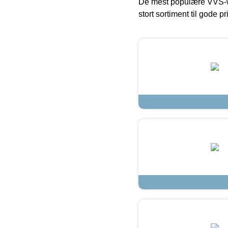
De mest populære VVS-w
stort sortiment til gode pr