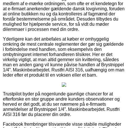
medlem af e-mærke ordningen, som ofte er et kendetegn for
at e-firmaet anerkender gældende dansk lovgivning, foruden
at online butikken nu og da kontrolleres af fagmænd der
forstår bestemmelserne på området. Desuden tilbydes du
mulighed for hjælpende service, for så vidt du møder
dilemmaer i processen med din ordre.
Yderligere kan det anbefales at køber er omhyggelig
omkring de mest centrale reglementer der gør sig gældende
i forbindelse med handlen, som eksempelvis den
ombytningsret internet forhandleren tilsikrer. Her er det
virkelig vigtigt, at man altid gemmer sin kvittering, således
man en anden gang vil kunne påvise handlen af Brystnippel
1/4”. Maskinbearbejdet. Rustfri AISI 316, uafhængig om man
leder efter et produkt til en voksen eller et barn.
Trustpilot byder på nogenlunde gavnlige chancer for at
efterforske en stor gruppe andre kunders observationer og
herved er det godt, at du ser nærmere på e-firmaets
anmeldelser af Brystnippel 1/4”. Maskinbearbejdet. Rustfri
AISI 316 før du placerer din ordre.
Facebook frembringer tilsvarende visse stabile muligheder