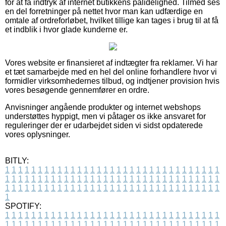
for at få indtryk af internet butikkens pålidelighed. Tilmed ses
en del forretninger på nettet hvor man kan udfærdige en
omtale af ordreforløbet, hvilket tillige kan tages i brug til at få
et indblik i hvor glade kunderne er.
Vores website er finansieret af indtægter fra reklamer. Vi har
et tæt samarbejde med en hel del online forhandlere hvor vi
formidler virksomhedernes tilbud, og indtjener provision hvis
vores besøgende gennemfører en ordre.
Anvisninger angående produkter og internet webshops
understøttes hyppigt, men vi påtager os ikke ansvaret for
reguleringer der er udarbejdet siden vi sidst opdaterede
vores oplysninger.
BITLY:
1
1
1
1
1
1
1
1
1
1
1
1
1
1
1
1
1
1
1
1
1
1
1
1
1
1
1
1
1
1
1
1
1
1
1
1
1
1
1
1
1
1
1
1
1
1
1
1
1
1
1
1
1
1
1
1
1
1
1
1
1
1
1
1
1
1
1
1
1
1
1
1
1
1
1
1
1
1
1
1
1
1
1
1
1
1
1
1
1
1
1
1
1
1
1
1
1
1
1
1
SPOTIFY:
1
1
1
1
1
1
1
1
1
1
1
1
1
1
1
1
1
1
1
1
1
1
1
1
1
1
1
1
1
1
1
1
1
1
1
1
1
1
1
1
1
1
1
1
1
1
1
1
1
1
1
1
1
1
1
1
1
1
1
1
1
1
1
1
1
1