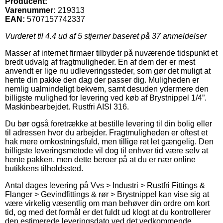
Producent:
Varenummer:
219313
EAN:
5707157742337
Vurderet til
4.4
ud af 5 stjerner baseret på
37
anmeldelser
Masser af internet firmaer tilbyder på nuværende tidspunkt et
bredt udvalg af fragtmuligheder. En af dem der er mest
anvendt er lige nu udleveringssteder, som gør det muligt at
hente din pakke den dag der passer dig. Muligheden er
nemlig ualmindeligt bekvem, samt desuden ydermere den
billigste mulighed for levering ved køb af Brystnippel 1/4”.
Maskinbearbejdet. Rustfri AISI 316.
Du bør også foretrække at bestille levering til din bolig eller
til adressen hvor du arbejder. Fragtmuligheden er oftest et
hak mere omkostningsfuld, men tillige ret let gængelig. Den
billigste leveringsmetode vil dog til enhver tid være selv at
hente pakken, men dette beroer på at du er nær online
butikkens tilholdssted.
Antal dages levering på Vvs > Industri > Rustfri Fittings &
Flanger > Gevindfittings & rør > Brystnippel kan vise sig at
være virkelig væsentlig om man behøver din ordre om kort
tid, og med det formål er det fuldt ud klogt at du kontrollerer
den estimerede leveringsdato ved det vedkommende