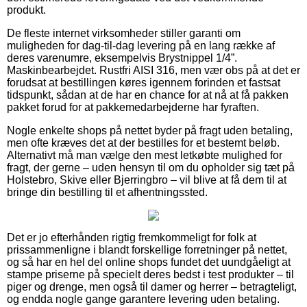
produkt.
De fleste internet virksomheder stiller garanti om
muligheden for dag-til-dag levering på en lang række af
deres varenumre, eksempelvis Brystnippel 1/4”.
Maskinbearbejdet. Rustfri AISI 316, men vær obs på at det er
forudsat at bestillingen køres igennem forinden et fastsat
tidspunkt, sådan at de har en chance for at nå at få pakken
pakket forud for at pakkemedarbejderne har fyraften.
Nogle enkelte shops på nettet byder på fragt uden betaling,
men ofte kræves det at der bestilles for et bestemt beløb.
Alternativt må man vælge den mest letkøbte mulighed for
fragt, der gerne – uden hensyn til om du opholder sig tæt på
Holstebro, Skive eller Bjerringbro – vil blive at få dem til at
bringe din bestilling til et afhentningssted.
Det er jo efterhånden rigtig fremkommeligt for folk at
prissammenligne i blandt forskellige forretninger på nettet,
og så har en hel del online shops fundet det uundgåeligt at
stampe priserne på specielt deres bedst i test produkter – til
piger og drenge, men også til damer og herrer – betragteligt,
og endda nogle gange garantere levering uden betaling.