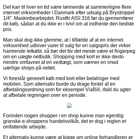
Det kan til hver en tid være lønnende at sammenligne flere
internet virksomheder i Danmark efter udsalg på Brystnippel
1/4”. Maskinbearbejdet. Rustfri AISI 316 før du gennemfører
dit køb, sådan at du ikke er i tvivl om at indhente den bedste
pris.
Man skal dog ikke glemme, at i tilfælde af at en internet
virksomhed udlover varer til salg for en salgspris der virker
hamrende letkøbt, så bør det for det meste være et fingerpeg
om en uægte netbutik. Shopping med kort er ikke desto
mindre omfavnet af en vedtægt, som værner en imod
uærlige shops på nettet.
Vi foreslår generelt køb med kort eller betalinger med
mobilen. Som alternativ burde du drage fordel af en
afbetalingsordning som for eksempel ViaBill, ifald du agter
at afbetale regningen over en periode.
Forinden nogen shopper i en shop kunne man egentlig
granske e-shoppens handelsvilkår, det er dog i reglen et
omfattende arbejde.
Et alternativ kunne være at kigge om online forhandleren er