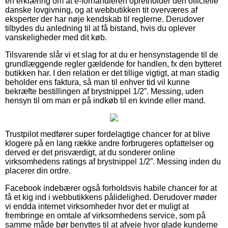
en erklæring om at e-forhandleren opretholder den officielle
danske lovgivning, og at webbutikken tit overværes af
eksperter der har nøje kendskab til reglerne. Derudover
tilbydes du anledning til at få bistand, hvis du oplever
vanskeligheder med dit køb.
Tilsvarende slår vi et slag for at du er hensynstagende til de
grundlæggende regler gældende for handlen, fx den bytteret
butikken har. I den relation er det tillige vigtigt, at man stadig
beholder ens faktura, så man til enhver tid vil kunne
bekræfte bestillingen af brystnippel 1/2”. Messing, uden
hensyn til om man er på indkøb til en kvinde eller mand.
Trustpilot medfører super fordelagtige chancer for at blive
klogere på en lang række andre forbrugeres opfattelser og
derved er det prisværdigt, at du sonderer online
virksomhedens ratings af brystnippel 1/2”. Messing inden du
placerer din ordre.
Facebook indebærer også forholdsvis habile chancer for at
få et kig ind i webbutikkens pålidelighed. Derudover møder
vi endda internet virksomheder hvor det er muligt at
frembringe en omtale af virksomhedens service, som på
samme måde bør benyttes til at afveje hvor glade kunderne