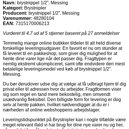
Navn:
brystnippel 1/2”. Messing
Kategori:
Brystnipler
Producent:
brystnippel 1/2”. Messing
Varenummer:
48280104
EAN:
7315170006213
Vurderet til
4.7
ud af 5 stjerner baseret på
27
anmeldelser
Temmelig mange online butikker tildeler til alt held diverse
forskellige leveringsudgaver. En favorit er nu om stunder at
få leveret til en pakkeshop, som giver dig mulighed for at
hente dine varer lige når det passer dig. Fragttypen er
nemlig ekstremt ukompliceret, samt ofte endvidere den mest
betalelige leveringsmodel ved køb af brystnippel 1/2”.
Messing.
Du bør derudover udse dig at vælge at få udbragt hjem til dig
privat eller til adressen hvor du arbejder. Fragtformen viser
sig som regel en tand mere bekostelig, men omvendt
usædvanlig fleksibel. Den billigste form for levering er dog
selv at hente pakken, hvilket nødvendiggør at du er i
nærheden af online webshoppens arbejdslager.
Leveringstidspunktet på Brystnipler kan i nogle tilfælde være
meget relevant ifald vi har brug for dine nye varer nu og her,