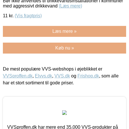
Bør ikke anvendes til drikkevandsinstallationer i kommuner
med aggressivt drikkevand
(Læs mere)
11
kr.
(Vis fragtpris)
Læs mere »
Køb nu »
De mest populære VVS-webshops i øjeblikket er
VVSproffen.dk
,
Elvvs.dk
,
VVS.dk
og
Frishop.dk
, som alle
har et stort sortiment til gode priser.
VVSproffen.dk har mere end 35.000 VVS-produkter på