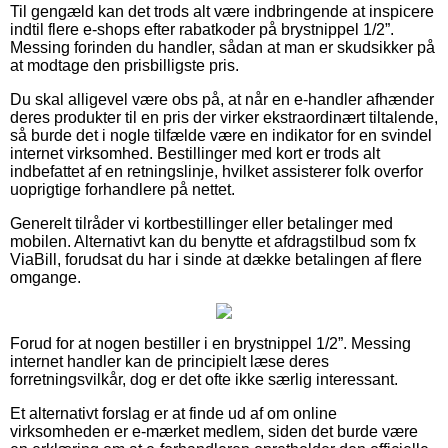
Til gengæld kan det trods alt være indbringende at inspicere
indtil flere e-shops efter rabatkoder på brystnippel 1/2”.
Messing forinden du handler, sådan at man er skudsikker på
at modtage den prisbilligste pris.
Du skal alligevel være obs på, at når en e-handler afhænder
deres produkter til en pris der virker ekstraordinært tiltalende,
så burde det i nogle tilfælde være en indikator for en svindel
internet virksomhed. Bestillinger med kort er trods alt
indbefattet af en retningslinje, hvilket assisterer folk overfor
uoprigtige forhandlere på nettet.
Generelt tilråder vi kortbestillinger eller betalinger med
mobilen. Alternativt kan du benytte et afdragstilbud som fx
ViaBill, forudsat du har i sinde at dække betalingen af flere
omgange.
Forud for at nogen bestiller i en brystnippel 1/2”. Messing
internet handler kan de principielt læse deres
forretningsvilkår, dog er det ofte ikke særlig interessant.
Et alternativt forslag er at finde ud af om online
virksomheden er e-mærket medlem, siden det burde være