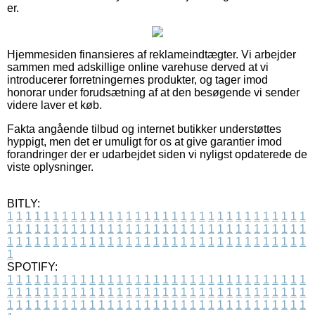
er.
Hjemmesiden finansieres af reklameindtægter. Vi arbejder
sammen med adskillige online varehuse derved at vi
introducerer forretningernes produkter, og tager imod
honorar under forudsætning af at den besøgende vi sender
videre laver et køb.
Fakta angående tilbud og internet butikker understøttes
hyppigt, men det er umuligt for os at give garantier imod
forandringer der er udarbejdet siden vi nyligst opdaterede de
viste oplysninger.
BITLY:
1
1
1
1
1
1
1
1
1
1
1
1
1
1
1
1
1
1
1
1
1
1
1
1
1
1
1
1
1
1
1
1
1
1
1
1
1
1
1
1
1
1
1
1
1
1
1
1
1
1
1
1
1
1
1
1
1
1
1
1
1
1
1
1
1
1
1
1
1
1
1
1
1
1
1
1
1
1
1
1
1
1
1
1
1
1
1
1
1
1
1
1
1
1
1
1
1
1
1
1
SPOTIFY:
1
1
1
1
1
1
1
1
1
1
1
1
1
1
1
1
1
1
1
1
1
1
1
1
1
1
1
1
1
1
1
1
1
1
1
1
1
1
1
1
1
1
1
1
1
1
1
1
1
1
1
1
1
1
1
1
1
1
1
1
1
1
1
1
1
1
1
1
1
1
1
1
1
1
1
1
1
1
1
1
1
1
1
1
1
1
1
1
1
1
1
1
1
1
1
1
1
1
1