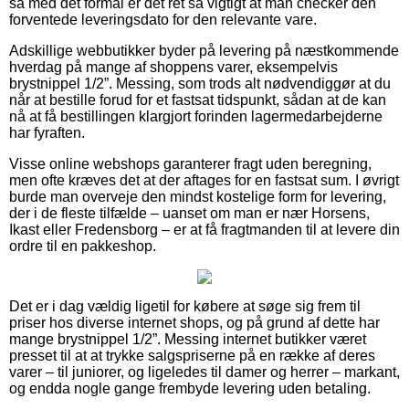
så med det formål er det ret så vigtigt at man checker den
forventede leveringsdato for den relevante vare.
Adskillige webbutikker byder på levering på næstkommende
hverdag på mange af shoppens varer, eksempelvis
brystnippel 1/2”. Messing, som trods alt nødvendiggør at du
når at bestille forud for et fastsat tidspunkt, sådan at de kan
nå at få bestillingen klargjort forinden lagermedarbejderne
har fyraften.
Visse online webshops garanterer fragt uden beregning,
men ofte kræves det at der aftages for en fastsat sum. I øvrigt
burde man overveje den mindst kostelige form for levering,
der i de fleste tilfælde – uanset om man er nær Horsens,
Ikast eller Fredensborg – er at få fragtmanden til at levere din
ordre til en pakkeshop.
Det er i dag vældig ligetil for købere at søge sig frem til
priser hos diverse internet shops, og på grund af dette har
mange brystnippel 1/2”. Messing internet butikker været
presset til at at trykke salgspriserne på en række af deres
varer – til juniorer, og ligeledes til damer og herrer – markant,
og endda nogle gange frembyde levering uden betaling.