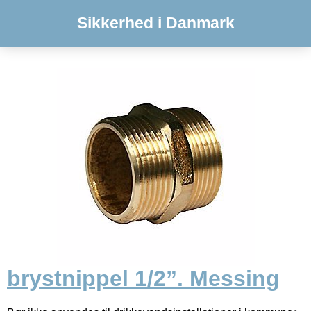
Sikkerhed i Danmark
brystnippel 1/2”. Messing