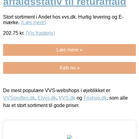
affaldsstativ til returaffald
Stort sortiment i Andet hos vvs.dk. Hurtig levering og E-
mærke.
(Læs mere)
202.75
kr.
(Vis fragtpris)
Læs mere »
Køb nu »
De mest populære VVS-webshops i øjeblikket er
VVSproffen.dk
,
Elvvs.dk
,
VVS.dk
og
Frishop.dk
, som alle
har et stort sortiment til gode priser.