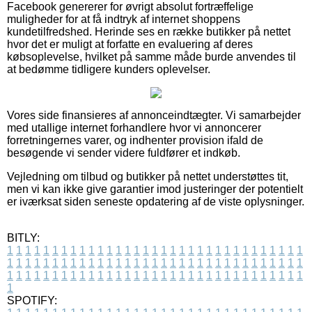
Facebook genererer for øvrigt absolut fortræffelige
muligheder for at få indtryk af internet shoppens
kundetilfredshed. Herinde ses en række butikker på nettet
hvor det er muligt at forfatte en evaluering af deres
købsoplevelse, hvilket på samme måde burde anvendes til
at bedømme tidligere kunders oplevelser.
Vores side finansieres af annonceindtægter. Vi samarbejder
med utallige internet forhandlere hvor vi annoncerer
forretningernes varer, og indhenter provision ifald de
besøgende vi sender videre fuldfører et indkøb.
Vejledning om tilbud og butikker på nettet understøttes tit,
men vi kan ikke give garantier imod justeringer der potentielt
er iværksat siden seneste opdatering af de viste oplysninger.
BITLY:
1
1
1
1
1
1
1
1
1
1
1
1
1
1
1
1
1
1
1
1
1
1
1
1
1
1
1
1
1
1
1
1
1
1
1
1
1
1
1
1
1
1
1
1
1
1
1
1
1
1
1
1
1
1
1
1
1
1
1
1
1
1
1
1
1
1
1
1
1
1
1
1
1
1
1
1
1
1
1
1
1
1
1
1
1
1
1
1
1
1
1
1
1
1
1
1
1
1
1
1
SPOTIFY: