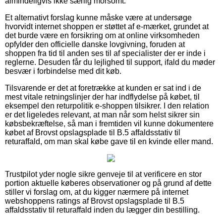
almindeligvis ikke særlig morsomt.
Et alternativt forslag kunne måske være at undersøge
hvorvidt internet shoppen er støttet af e-mærket, grundet at
det burde være en forsikring om at online virksomheden
opfylder den officielle danske lovgivning, foruden at
shoppen fra tid til anden ses til af specialister der er inde i
reglerne. Desuden får du lejlighed til support, ifald du møder
besvær i forbindelse med dit køb.
Tilsvarende er det at foretrække at kunden er sat ind i de
mest vitale retningslinjer der har indflydelse på købet, til
eksempel den returpolitik e-shoppen tilsikrer. I den relation
er det ligeledes relevant, at man når som helst sikrer sin
købsbekræftelse, så man i fremtiden vil kunne dokumentere
købet af Brovst opslagsplade til B.5 affaldsstativ til
returaffald, om man skal købe gave til en kvinde eller mand.
Trustpilot yder nogle sikre genveje til at verificere en stor
portion aktuelle køberes observationer og på grund af dette
stiller vi forslag om, at du kigger nærmere på internet
webshoppens ratings af Brovst opslagsplade til B.5
affaldsstativ til returaffald inden du lægger din bestilling.