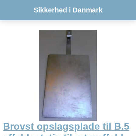
Sikkerhed i Danmark
Brovst opslagsplade til B.5