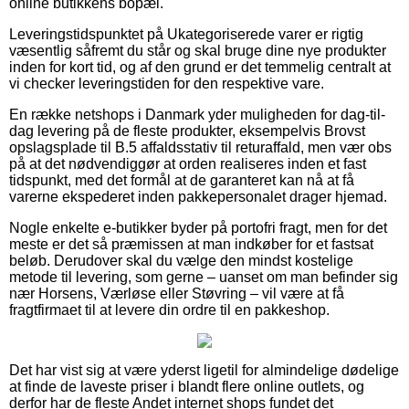
online butikkens bopæl.
Leveringstidspunktet på Ukategoriserede varer er rigtig
væsentlig såfremt du står og skal bruge dine nye produkter
inden for kort tid, og af den grund er det temmelig centralt at
vi checker leveringstiden for den respektive vare.
En række netshops i Danmark yder muligheden for dag-til-
dag levering på de fleste produkter, eksempelvis Brovst
opslagsplade til B.5 affaldsstativ til returaffald, men vær obs
på at det nødvendiggør at orden realiseres inden et fast
tidspunkt, med det formål at de garanteret kan nå at få
varerne ekspederet inden pakkepersonalet drager hjemad.
Nogle enkelte e-butikker byder på portofri fragt, men for det
meste er det så præmissen at man indkøber for et fastsat
beløb. Derudover skal du vælge den mindst kostelige
metode til levering, som gerne – uanset om man befinder sig
nær Horsens, Værløse eller Støvring – vil være at få
fragtfirmaet til at levere din ordre til en pakkeshop.
Det har vist sig at være yderst ligetil for almindelige dødelige
at finde de laveste priser i blandt flere online outlets, og
derfor har de fleste Andet internet shops fundet det