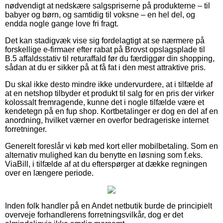
nødvendigt at nedskære salgspriserne på produkterne – til
babyer og børn, og samtidig til voksne – en hel del, og
endda nogle gange love fri fragt.
Det kan stadigvæk vise sig fordelagtigt at se nærmere på
forskellige e-firmaer efter rabat på Brovst opslagsplade til
B.5 affaldsstativ til returaffald før du færdiggør din shopping,
sådan at du er sikker på at få fat i den mest attraktive pris.
Du skal ikke desto mindre ikke undervurdere, at i tilfælde af
at en netshop tilbyder et produkt til salg for en pris der virker
kolossalt fremragende, kunne det i nogle tilfælde være et
kendetegn på en fup shop. Kortbetalinger er dog en del af en
anordning, hvilket værner en overfor bedrageriske internet
forretninger.
Generelt foreslår vi køb med kort eller mobilbetaling. Som en
alternativ mulighed kan du benytte en løsning som f.eks.
ViaBill, i tilfælde af at du efterspørger at dække regningen
over en længere periode.
Inden folk handler på en Andet netbutik burde de principielt
overveje forhandlerens forretningsvilkår, dog er det