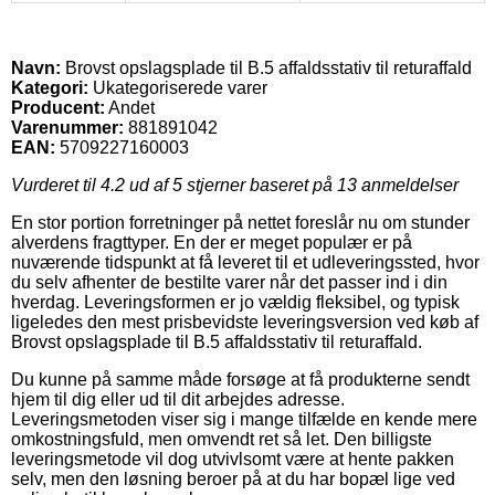
Navn:
Brovst opslagsplade til B.5 affaldsstativ til returaffald
Kategori:
Ukategoriserede varer
Producent:
Andet
Varenummer:
881891042
EAN:
5709227160003
Vurderet til
4.2
ud af 5 stjerner baseret på
13
anmeldelser
En stor portion forretninger på nettet foreslår nu om stunder
alverdens fragttyper. En der er meget populær er på
nuværende tidspunkt at få leveret til et udleveringssted, hvor
du selv afhenter de bestilte varer når det passer ind i din
hverdag. Leveringsformen er jo vældig fleksibel, og typisk
ligeledes den mest prisbevidste leveringsversion ved køb af
Brovst opslagsplade til B.5 affaldsstativ til returaffald.
Du kunne på samme måde forsøge at få produkterne sendt
hjem til dig eller ud til dit arbejdes adresse.
Leveringsmetoden viser sig i mange tilfælde en kende mere
omkostningsfuld, men omvendt ret så let. Den billigste
leveringsmetode vil dog utvivlsomt være at hente pakken
selv, men den løsning beroer på at du har bopæl lige ved