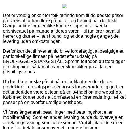
Det er vældig enkelt for folk at finde frem til de bedste priser
på tværs af forhandlere på nettet, og herved har de fleste
Øvrige online firmaer ikke kunne slippe for at sænke
prisniveauet på mange af deres varer – til juniorer, samt til
herrer og damer – helt i bund, og endda nogle gange yde
levering uden omkostninger.
Derfor kan det til hver en tid blive fordelagtigt at besigtige et
par forskellige firmaer på nettet efter udsalg på
BROLÆGGERSTANG STÅL, Sprehn forinden du færdiggør
din shopping, sådan at man er skudsikker på at få den
prisbilligste pris.
Du bør bare huske på, at når en butik afhænder deres
produkter til en salgspris der anses for overordentlig god, er
det undertiden være et tegn på en svindel online webshop.
Køb med kort er trods alt omfattet af en foranstaltning, hvilket
passer på en overfor uærlige netshops.
Vi foreslår generelt bestillinger med betalingskort eller
mobilbetaling. Som en anden løsning burde du overveje en
afbetalingsløsning som for eksempel ViaBill, ifald du ser en
fordel i at betale prisen over et længere tidsrum.