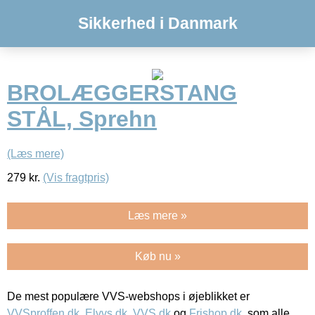
Sikkerhed i Danmark
BROLÆGGERSTANG
STÅL, Sprehn
(Læs mere)
279
kr.
(Vis fragtpris)
Læs mere »
Køb nu »
De mest populære VVS-webshops i øjeblikket er
VVSproffen.dk
,
Elvvs.dk
,
VVS.dk
og
Frishop.dk
, som alle