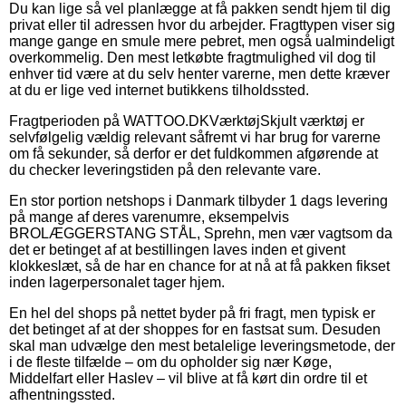
Du kan lige så vel planlægge at få pakken sendt hjem til dig
privat eller til adressen hvor du arbejder. Fragttypen viser sig
mange gange en smule mere pebret, men også ualmindeligt
overkommelig. Den mest letkøbte fragtmulighed vil dog til
enhver tid være at du selv henter varerne, men dette kræver
at du er lige ved internet butikkens tilholdssted.
Fragtperioden på WATTOO.DKVærktøjSkjult værktøj er
selvfølgelig vældig relevant såfremt vi har brug for varerne
om få sekunder, så derfor er det fuldkommen afgørende at
du checker leveringstiden på den relevante vare.
En stor portion netshops i Danmark tilbyder 1 dags levering
på mange af deres varenumre, eksempelvis
BROLÆGGERSTANG STÅL, Sprehn, men vær vagtsom da
det er betinget af at bestillingen laves inden et givent
klokkeslæt, så de har en chance for at nå at få pakken fikset
inden lagerpersonalet tager hjem.
En hel del shops på nettet byder på fri fragt, men typisk er
det betinget af at der shoppes for en fastsat sum. Desuden
skal man udvælge den mest betalelige leveringsmetode, der
i de fleste tilfælde – om du opholder sig nær Køge,
Middelfart eller Haslev – vil blive at få kørt din ordre til et
afhentningssted.