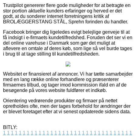
Trustpilot genererer flere gode muligheder for at betragte en
stor portion aktuelle kunders erfaringer og herved er det
godt, at du sonderer internet forretningens kritik af
BROLÆGGERSTANG STÅL, Sprehn forinden du handler.
Facebook bringer dig ligeledes evigt belejlige genveje til at
få indsigt i e-firmaets kundetilfredshed. Foruden det ser vi en
del online varehuse i Danmark som gør det muligt at
aflevere en omtale af deres køb, som lige så vel burde tages
i brug til at tage stilling til kundetilfredsheden.
Websitet er finansieret af annoncer. Vi har tætte samarbejder
med en lang række online forhandlere og præsenterer
firmaernes tilbud, og tager imod kommission ifald en af de
besøgende på vores website fuldfører et indkøb.
Orientering vedrørende produkter og firmaer på nettet
opretholdes ofte, men der tages forbehold for ændringer der
er blevet foretaget efter at vi senest opdaterede sidens data.
BITLY:
1
1
1
1
1
1
1
1
1
1
1
1
1
1
1
1
1
1
1
1
1
1
1
1
1
1
1
1
1
1
1
1
1