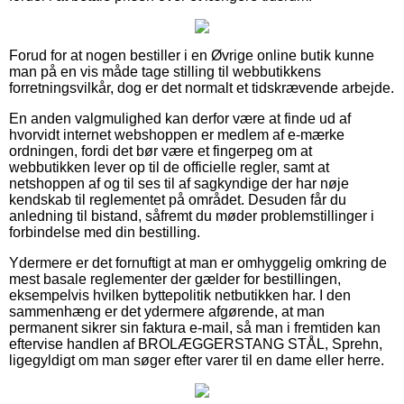
Forud for at nogen bestiller i en Øvrige online butik kunne
man på en vis måde tage stilling til webbutikkens
forretningsvilkår, dog er det normalt et tidskrævende arbejde.
En anden valgmulighed kan derfor være at finde ud af
hvorvidt internet webshoppen er medlem af e-mærke
ordningen, fordi det bør være et fingerpeg om at
webbutikken lever op til de officielle regler, samt at
netshoppen af og til ses til af sagkyndige der har nøje
kendskab til reglementet på området. Desuden får du
anledning til bistand, såfremt du møder problemstillinger i
forbindelse med din bestilling.
Ydermere er det fornuftigt at man er omhyggelig omkring de
mest basale reglementer der gælder for bestillingen,
eksempelvis hvilken byttepolitik netbutikken har. I den
sammenhæng er det ydermere afgørende, at man
permanent sikrer sin faktura e-mail, så man i fremtiden kan
eftervise handlen af BROLÆGGERSTANG STÅL, Sprehn,
ligegyldigt om man søger efter varer til en dame eller herre.