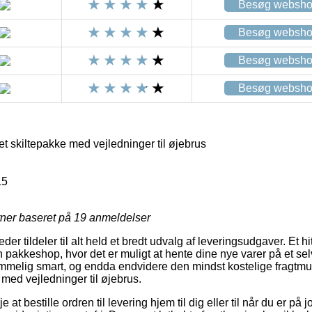
Besøg websh
Besøg websh
Besøg websh
Besøg websh
 skiltepakke med vejledninger til øjebrus
15
rner baseret på
19
anmeldelser
er tildeler til alt held et bredt udvalg af leveringsudgaver. Et 
en pakkeshop, hvor det er muligt at hente dine nye varer på et sel
mmelig smart, og endda endvidere den mindst kostelige fragtmu
med vejledninger til øjebrus.
 at bestille ordren til levering hjem til dig eller til når du er på 