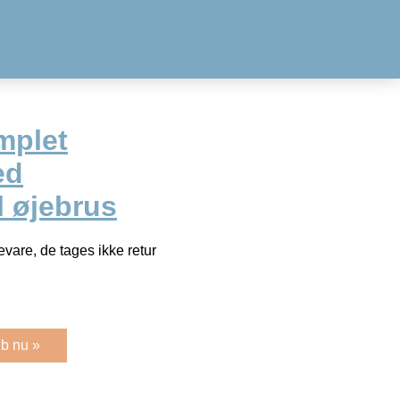
mplet
ed
l øjebrus
vare, de tages ikke retur
b nu »