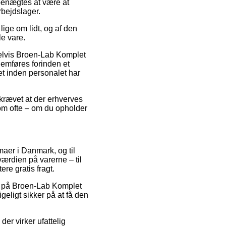
 benægtes at være at
rbejdslager.
lige om lidt, og af den
le vare.
pelvis Broen-Lab Komplet
nemføres forinden et
et inden personalet har
åkrævet at der erhverves
om ofte – om du opholder
maer i Danmark, og til
værdien på varerne – til
re gratis fragt.
g på Broen-Lab Komplet
geligt sikker på at få den
er virker ufattelig