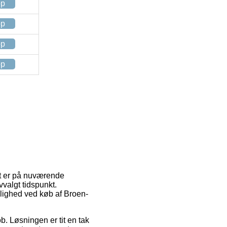
op
op
op
op
hit er på nuværende
vvalgt tidspunkt.
lighed ved køb af Broen-
job. Løsningen er tit en tak