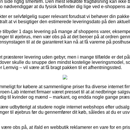
 side rigtig smertefri. Den mest letkøbte fragtløsning kan ikke
jo nødvendiggør at du fysisk befinder dig lige ved e-shoppens a
er er selvfølgelig super relevant forudsat vi behøver din pakke 
ralt at vi besigtiger den estimerede leveringsdato på den aktuel
se tilbyder 1 dags levering på mange af shoppens varer, eksem
nger til øjebrus, men vær obs på at det beroer på at ordren gen
ensynstagen til at de garanteret kan nå at få varerne på posthus
et præsterer levering uden gebyr, men i mange tilfælde er det p
udover skulle du snuppe den mindst kostelige leveringsmodel, s
 Lemvig – vil være at få bragt pakken til et afhentningssted.
ommeligt for købere at sammenligne priser fra diverse internet fir
oen-Lab internet firmaer været presset til at at nedbringe salgs
dig til kvinder og mænd – markant, og endda nogle gange præste
re udbytterigt at studere nogle internet webshops efter udsal
ger til øjebrus før du gennemfører dit køb, således at du er usvi
ære obs på, at ifald en webbutik reklamerer en vare for en pris d