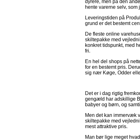
dyrere, men på den anden
hente varerne selv, som 
Leveringstiden på Produkt
grund er det bestemt cent
De fleste online varehu
skiltepakke med vejledni
konkret tidspunkt, med h
fri.
En hel del shops på nett
for en bestemt pris. Der
sig nær Køge, Odder eller
Det er i dag rigtig fremk
gengæld har adskillige Br
babyer og børn, og samti
Men det kan immervæk væ
skiltepakke med vejlednin
mest attraktive pris.
Man bør lige meget hvad v