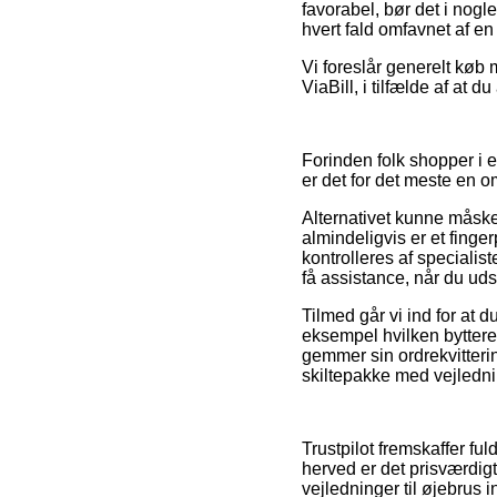
favorabel, bør det i nog
hvert fald omfavnet af e
Vi foreslår generelt køb
ViaBill, i tilfælde af at 
Forinden folk shopper i 
er det for det meste en 
Alternativet kunne måsk
almindeligvis er et finge
kontrolleres af specialis
få assistance, når du uds
Tilmed går vi ind for at d
eksempel hvilken bytter
gemmer sin ordrekvitteri
skiltepakke med vejlednin
Trustpilot fremskaffer ful
herved er det prisværdig
vejledninger til øjebrus i