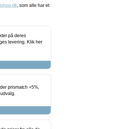
ishop.dk
, som alle har et
ter på deres
es levering. Klik her
yder prismatch +5%,
 udvalg.