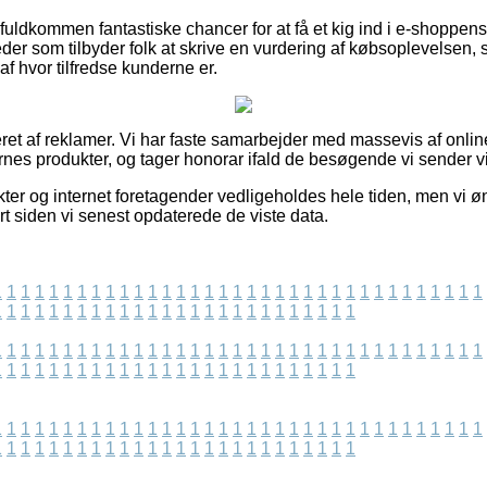
fuldkommen fantastiske chancer for at få et kig ind i e-shoppens p
der som tilbyder folk at skrive en vurdering af købsoplevelsen, 
 af hvor tilfredse kunderne er.
eret af reklamer. Vi har faste samarbejder med massevis af onlin
rnes produkter, og tager honorar ifald de besøgende vi sender vi
er og internet foretagender vedligeholdes hele tiden, men vi øn
rt siden vi senest opdaterede de viste data.
1
1
1
1
1
1
1
1
1
1
1
1
1
1
1
1
1
1
1
1
1
1
1
1
1
1
1
1
1
1
1
1
1
1
1
1
1
1
1
1
1
1
1
1
1
1
1
1
1
1
1
1
1
1
1
1
1
1
1
1
1
1
1
1
1
1
1
1
1
1
1
1
1
1
1
1
1
1
1
1
1
1
1
1
1
1
1
1
1
1
1
1
1
1
1
1
1
1
1
1
1
1
1
1
1
1
1
1
1
1
1
1
1
1
1
1
1
1
1
1
1
1
1
1
1
1
1
1
1
1
1
1
1
1
1
1
1
1
1
1
1
1
1
1
1
1
1
1
1
1
1
1
1
1
1
1
1
1
1
1
1
1
1
1
1
1
1
1
1
1
1
1
1
1
1
1
1
1
1
1
1
1
1