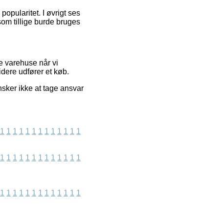
opularitet. I øvrigt ses
som tillige burde bruges
e varehuse når vi
dere udfører et køb.
sker ikke at tage ansvar
1
1
1
1
1
1
1
1
1
1
1
1
1
1
1
1
1
1
1
1
1
1
1
1
1
1
1
1
1
1
1
1
1
1
1
1
1
1
1