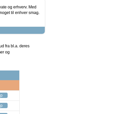
ivate og erhverv. Med
noget til enhver smag.
 fra bl.a. deres
mer og
op
op