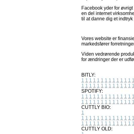
Facebook yder for øvrigt 
en del internet virksomhe
til at danne dig et indtryk
Vores website er finansi
markedsfører forretninge
Viden vedrørende produkt
for ændringer der er udfø
BITLY:
1
1
1
1
1
1
1
1
1
1
1
1
1
1
1
1
1
1
1
1
1
1
1
1
1
1
SPOTIFY:
1
1
1
1
1
1
1
1
1
1
1
1
1
1
1
1
1
1
1
1
1
1
1
1
1
1
CUTTLY BIO:
1
1
1
1
1
1
1
1
1
1
1
1
1
1
1
1
1
1
1
1
1
1
1
1
1
1
1
CUTTLY OLD: