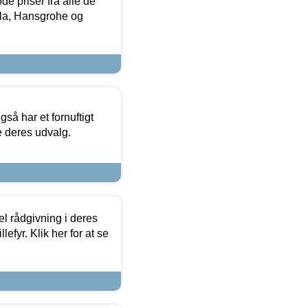
de priser fra alle de
la, Hansgrohe og
så har et fornuftigt
se deres udvalg.
el rådgivning i deres
efyr. Klik her for at se