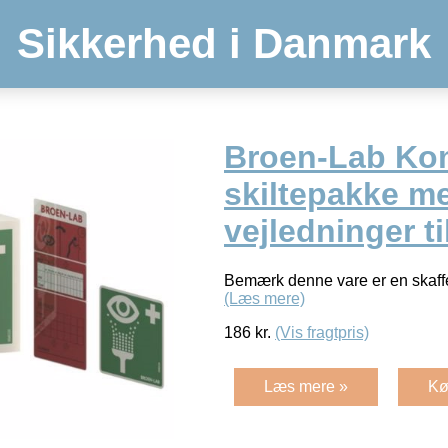
Sikkerhed i Danmark
Broen-Lab Ko
skiltepakke m
vejledninger ti
Bemærk denne vare er en skaffe
(Læs mere)
186
kr.
(Vis fragtpris)
Læs mere »
Kø