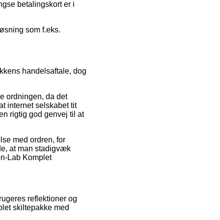
gse betalingskort er i
løsning som f.eks.
ikkens handelsaftale, dog
e ordningen, da det
 internet selskabet tit
 rigtig god genvej til at
else med ordren, for
de, at man stadigvæk
oen-Lab Komplet
brugeres reflektioner og
plet skiltepakke med