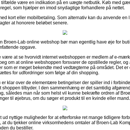
le tilfælde være en indikation på en uægte netbutik. Køb med gæn
n regel, som hjælper en imod snydagtige forhandlere på nettet.
 med kort eller mobilbetaling. Som alternativ kan du anvende en 
du agter at honorere beløbet senere.
en Broen-Lab online webshop bør man egentlig have øje for but
omfattende opgave.
e være at se hvorvidt internet webshoppen er medlem af e-mærk
rpeg om at online webshoppen forsvarer de opstillede regler, og at
ter som er meget bekendte med vedtægterne på området. Det er en
ættes for udfordringer som følge af din shopping.
u er klar over de elementære betingelser der spiller ind i forbind
et shoppen tilbyder. I den sammenhæng er det samtidig afgøren
ng, således man når som helst vil kunne bekræfte ordren af Br
ger til øjebrus, om du søger et produkt til en kvinde eller mand.
dt ud nyttige muligheder for at efterforske ret mange tidligere for
t, at du tjekker online virksomhedens omtaler af Broen-Lab Kom
nden du bestiller.