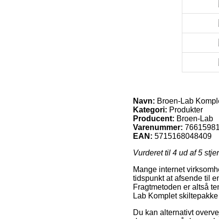
Navn:
Broen-Lab Komplet
Kategori:
Produkter
Producent:
Broen-Lab
Varenummer:
7661598
EAN:
5715168048409
Vurderet til
4
ud af 5 stje
Mange internet virksomhed
tidspunkt at afsende til 
Fragtmetoden er altså te
Lab Komplet skiltepakke 
Du kan alternativt overveje