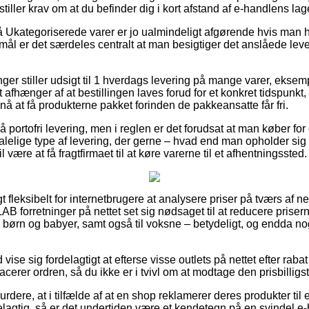
stiller krav om at du befinder dig i kort afstand af e-handlens lag
Ukategoriserede varer er jo ualmindeligt afgørende hvis man h
mål er det særdeles centralt at man besigtiger det anslåede lev
ninger stiller udsigt til 1 hverdags levering på mange varer, e
 afhænger af at bestillingen laves forud for et konkret tidspunkt
nå at få produkterne pakket forinden de pakkeansatte får fri.
å portofri levering, men i reglen er det forudsat at man køber for
lelige type af levering, der gerne – hvad end man opholder sig
l være at få fragtfirmaet til at køre varerne til et afhentningssted.
 fleksibelt for internetbrugere at analysere priser på tværs af ne
 forretninger på nettet set sig nødsaget til at reducere priser
til børn og babyer, samt også til voksne – betydeligt, og endda n
id vise sig fordelagtigt at efterse visse outlets på nettet efter 
cerer ordren, så du ikke er i tvivl om at modtage den prisbilligst
rdere, at i tilfælde af at en shop reklamerer deres produkter til
elagtig, så er det undertiden være et kendetegn på en svindel e-h