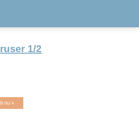
user 1/2
b nu »