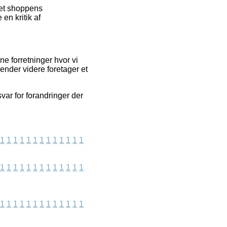
net shoppens
en kritik af
e forretninger hvor vi
ender videre foretager et
var for forandringer der
1
1
1
1
1
1
1
1
1
1
1
1
1
1
1
1
1
1
1
1
1
1
1
1
1
1
1
1
1
1
1
1
1
1
1
1
1
1
1