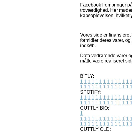
Facebook frembringer på 
troværdighed. Her møder v
købsoplevelsen, hvilket
Vores side er finansiere
formidler deres varer, o
indkøb.
Data vedrørende varer og 
måtte være realiseret sid
BITLY:
1
1
1
1
1
1
1
1
1
1
1
1
1
1
1
1
1
1
1
1
1
1
1
1
1
1
SPOTIFY:
1
1
1
1
1
1
1
1
1
1
1
1
1
1
1
1
1
1
1
1
1
1
1
1
1
1
CUTTLY BIO:
1
1
1
1
1
1
1
1
1
1
1
1
1
1
1
1
1
1
1
1
1
1
1
1
1
1
1
CUTTLY OLD: