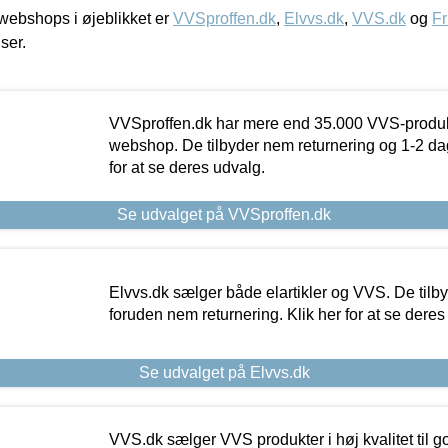
ebshops i øjeblikket er
VVSproffen.dk
,
Elvvs.dk
,
VVS.dk
og
Fr
iser.
VVSproffen.dk har mere end 35.000 VVS-produk
webshop. De tilbyder nem returnering og 1-2 dag
for at se deres udvalg.
Se udvalget på VVSproffen.dk
Elvvs.dk sælger både elartikler og VVS. De tilb
foruden nem returnering. Klik her for at se deres
Se udvalget på Elvvs.dk
VVS.dk sælger VVS produkter i høj kvalitet til go