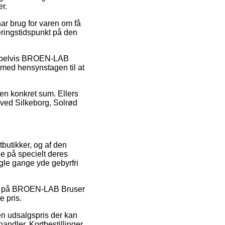
er.
ar brug for varen om få
eringstidspunkt på den
ksempelvis BROEN-LAB
, med hensynstagen til at
 en konkret sum. Ellers
 ved Silkeborg, Solrød
tbutikker, og af den
ne på specielt deres
ogle gange yde gebyrfri
rabat på BROEN-LAB Bruser
e pris.
 en udsalgspris der kan
andler. Kortbestillinger