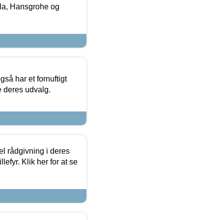
la, Hansgrohe og
så har et fornuftigt
se deres udvalg.
el rådgivning i deres
efyr. Klik her for at se