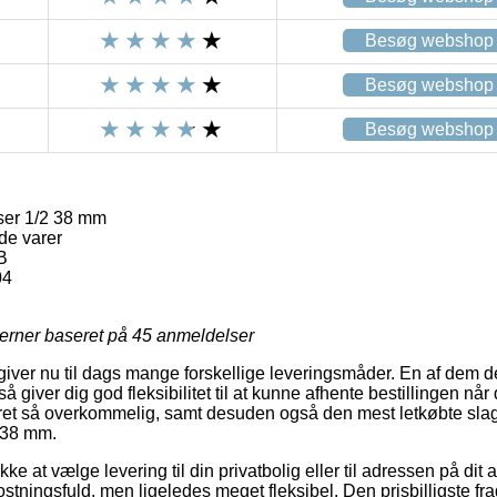
Besøg webshop
Besøg webshop
Besøg webshop
r 1/2 38 mm
de varer
B
04
jerner baseret på
45
anmeldelser
giver nu til dags mange forskellige leveringsmåder. En af dem de
 giver dig god fleksibilitet til at kunne afhente bestillingen når 
ret så overkommelig, samt desuden også den mest letkøbte slag
 38 mm.
kke at vælge levering til din privatbolig eller til adressen på dit
stningsfuld, men ligeledes meget fleksibel. Den prisbilligste fra