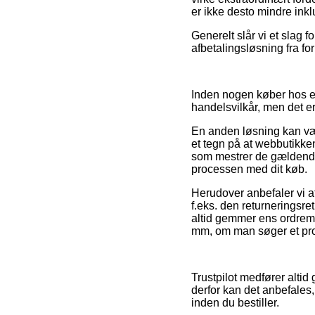
er ikke desto mindre ink
Generelt slår vi et slag 
afbetalingsløsning fra f
Inden nogen køber hos 
handelsvilkår, men det er
En anden løsning kan vær
et tegn på at webbutikke
som mestrer de gældende v
processen med dit køb.
Herudover anbefaler vi a
f.eks. den returneringsre
altid gemmer ens ordrem
mm, om man søger et prod
Trustpilot medfører altid
derfor kan det anbefale
inden du bestiller.