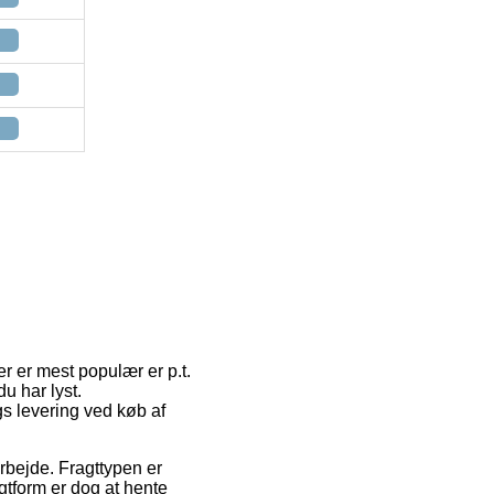
r er mest populær er p.t.
du har lyst.
s levering ved køb af
 arbejde. Fragttypen er
gtform er dog at hente