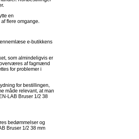
r.
ytte en
 af flere omgange.
gennemlæse e-butikkens
et, som almindeligvis er
da overværes af fagmænd
ttes for problemer i
dning for bestillingen,
amme måde relevant, at man
OEN-LAB Bruser 1/2 38
ugeres bedømmelser og
LAB Bruser 1/2 38 mm