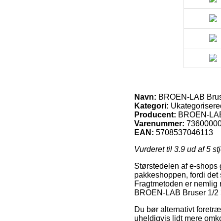
Navn:
BROEN-LAB Bruse
Kategori:
Ukategorisere
Producent:
BROEN-LA
Varenummer:
7360000
EAN:
5708537046113
Vurderet til
3.9
ud af 5 st
Størstedelen af e-shops 
pakkeshoppen, fordi det så
Fragtmetoden er nemlig 
BROEN-LAB Bruser 1/2
Du bør alternativt foretræ
uheldigvis lidt mere omko