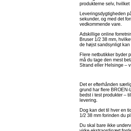
produkterne selv, hvilket 
Leveringsdygtigheden på 
sekunder, og med det for
vedkommende vare.
Adskillige online forret
Bruser 1/2 38 mm, hvilket
de højst sandsynligt kan 
Flere netbutikker byder p
må du tage den mest beta
Strand eller Helsinge – vi
Det er efterhånden særligt
grund har flere BROEN-LAB
bedst i test produkter – 
levering.
Dog kan det til hver en t
1/2 38 mm forinden du pla
Du skal bare ikke undervu
virke ekstraordinært ford