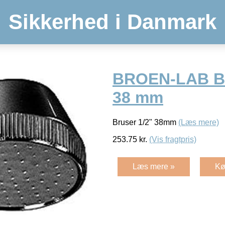
Sikkerhed i Danmark
BROEN-LAB Br
38 mm
Bruser 1/2" 38mm
(Læs mere)
253.75
kr.
(Vis fragtpris)
Læs mere »
Kø