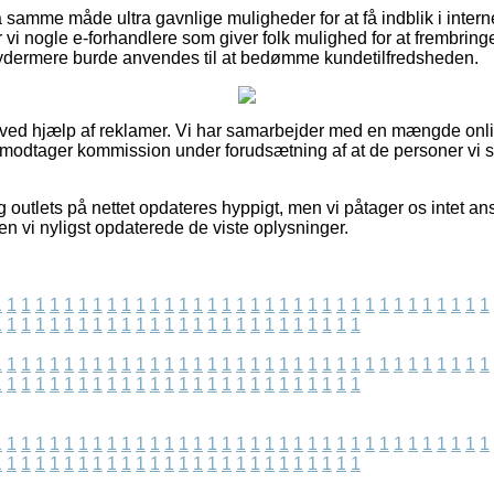
samme måde ultra gavnlige muligheder for at få indblik i inter
i nogle e-forhandlere som giver folk mulighed for at frembringe 
 ydermere burde anvendes til at bedømme kundetilfredsheden.
t ved hjælp af reklamer. Vi har samarbejder med en mængde onlin
g modtager kommission under forudsætning af at de personer vi s
outlets på nettet opdateres hyppigt, men vi påtager os intet ans
en vi nyligst opdaterede de viste oplysninger.
1
1
1
1
1
1
1
1
1
1
1
1
1
1
1
1
1
1
1
1
1
1
1
1
1
1
1
1
1
1
1
1
1
1
1
1
1
1
1
1
1
1
1
1
1
1
1
1
1
1
1
1
1
1
1
1
1
1
1
1
1
1
1
1
1
1
1
1
1
1
1
1
1
1
1
1
1
1
1
1
1
1
1
1
1
1
1
1
1
1
1
1
1
1
1
1
1
1
1
1
1
1
1
1
1
1
1
1
1
1
1
1
1
1
1
1
1
1
1
1
1
1
1
1
1
1
1
1
1
1
1
1
1
1
1
1
1
1
1
1
1
1
1
1
1
1
1
1
1
1
1
1
1
1
1
1
1
1
1
1
1
1
1
1
1
1
1
1
1
1
1
1
1
1
1
1
1
1
1
1
1
1
1