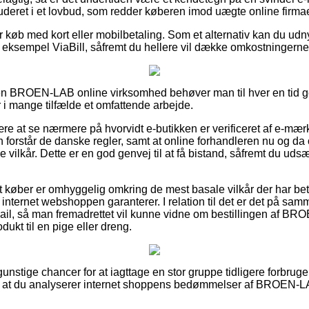
luderet i et lovbud, som redder køberen imod uægte online firmae
for køb med kort eller mobilbetaling. Som et alternativ kan du udn
or eksempel ViaBill, såfremt du hellere vil dække omkostningerne
en BROEN-LAB online virksomhed behøver man til hver en tid 
 i mange tilfælde et omfattende arbejde.
e at se nærmere på hvorvidt e-butikken er verificeret af e-mærk
n forstår de danske regler, samt at online forhandleren nu og 
ilkår. Dette er en god genvej til at få bistand, såfremt du udsæ
t køber er omhyggelig omkring de mest basale vilkår der har bety
t internet webshoppen garanterer. I relation til det er det på s
ail, så man fremadrettet vil kunne vidne om bestillingen af BR
ukt til en pige eller dreng.
 gunstige chancer for at iagttage en stor gruppe tidligere forbr
s, at du analyserer internet shoppens bedømmelser af BROEN-