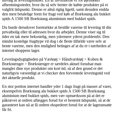
udvalg af leveringsmidler. En af favoritterne er for øjeblikket
afhentningssteder, hvor du så selv henter de købte produkter på et
valgfrit tidspunkt. Denne er altså rigtig ligetil, samt desuden endda
den mest betalelige form for fragt ved køb af Brækstang alu bukket
spids A 1500 SB Brækstang aluminium med bukket spids.
Du burde derudover foretrække at bestille varerne til levering til din
privatbolig eller til adressen hvor du arbejder. Denne viser sig til
tider en tak mere bekostelig, men ydermere yderst problemfri. Den
mindst kostelige fragttype vil dog i de fleste tilfælde være selv at
hente varerne, men den mulighed betinges af at du er i nærheden af
internet shoppens lager.
Leveringsdygtigheden på Værktøj > Håndværktøj > Koben &
Brækstænger > Brækstænger er særdeles aktuel forudsat man
mangler dine nye produkter om kort tid, så af den grund er det
naturligvis væsentligt at vi checker den forventede leveringstid ved
det aktuelle produkt.
En stor portion internet handler yder 1 dags fragt på masser af varer,
eksempelvis Brækstang alu bukket spids A 1500 SB Brækstang
aluminium med bukket spids, men vær opmærksom på at det er
påkrævet at ordren aflægges forud for et bestemt tidspunkt, så at de
garanteret kan nå at få ordren ekspederet forud for at de lageransatte
får fri.