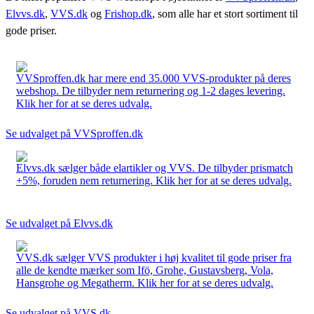
Elvvs.dk
,
VVS.dk
og
Frishop.dk
, som alle har et stort sortiment til
gode priser.
VVSproffen.dk har mere end 35.000 VVS-produkter på deres
webshop. De tilbyder nem returnering og 1-2 dages levering.
Klik her for at se deres udvalg.
Se udvalget på VVSproffen.dk
Elvvs.dk sælger både elartikler og VVS. De tilbyder prismatch
+5%, foruden nem returnering. Klik her for at se deres udvalg.
Se udvalget på Elvvs.dk
VVS.dk sælger VVS produkter i høj kvalitet til gode priser fra
alle de kendte mærker som Ifö, Grohe, Gustavsberg, Vola,
Hansgrohe og Megatherm. Klik her for at se deres udvalg.
Se udvalget på VVS.dk