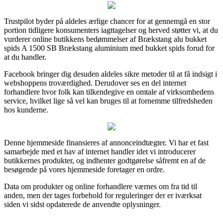
Trustpilot byder på aldeles ærlige chancer for at gennemgå en stor
portion tidligere konsumenters iagttagelser og herved støtter vi, at du
vurderer online butikkens bedømmelser af Brækstang alu bukket
spids A 1500 SB Brækstang aluminium med bukket spids forud for
at du handler.
Facebook bringer dig desuden aldeles sikre metoder til at få indsigt i
webshoppens troværdighed. Derudover ses en del internet
forhandlere hvor folk kan tilkendegive en omtale af virksomhedens
service, hvilket lige så vel kan bruges til at fornemme tilfredsheden
hos kunderne.
Denne hjemmeside finansieres af annonceindtægter. Vi har et fast
samarbejde med et hav af internet handler idet vi introducerer
butikkernes produkter, og indhenter godtgørelse såfremt en af de
besøgende på vores hjemmeside foretager en ordre.
Data om produkter og online forhandlere værnes om fra tid til
anden, men der tages forbehold for reguleringer der er iværksat
siden vi sidst opdaterede de anvendte oplysninger.