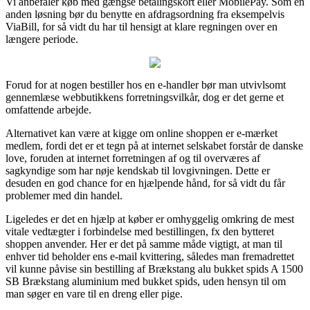
Vi anbefaler køb med gængse betalingskort eller MobilePay. Som en
anden løsning bør du benytte en afdragsordning fra eksempelvis
ViaBill, for så vidt du har til hensigt at klare regningen over en
længere periode.
Forud for at nogen bestiller hos en e-handler bør man utvivlsomt
gennemlæse webbutikkens forretningsvilkår, dog er det gerne et
omfattende arbejde.
Alternativet kan være at kigge om online shoppen er e-mærket
medlem, fordi det er et tegn på at internet selskabet forstår de danske
love, foruden at internet forretningen af og til overværes af
sagkyndige som har nøje kendskab til lovgivningen. Dette er
desuden en god chance for en hjælpende hånd, for så vidt du får
problemer med din handel.
Ligeledes er det en hjælp at køber er omhyggelig omkring de mest
vitale vedtægter i forbindelse med bestillingen, fx den bytteret
shoppen anvender. Her er det på samme måde vigtigt, at man til
enhver tid beholder ens e-mail kvittering, således man fremadrettet
vil kunne påvise sin bestilling af Brækstang alu bukket spids A 1500
SB Brækstang aluminium med bukket spids, uden hensyn til om
man søger en vare til en dreng eller pige.