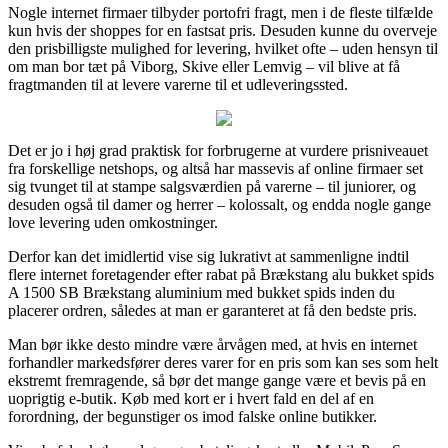
Nogle internet firmaer tilbyder portofri fragt, men i de fleste tilfælde
kun hvis der shoppes for en fastsat pris. Desuden kunne du overveje
den prisbilligste mulighed for levering, hvilket ofte – uden hensyn til
om man bor tæt på Viborg, Skive eller Lemvig – vil blive at få
fragtmanden til at levere varerne til et udleveringssted.
Det er jo i høj grad praktisk for forbrugerne at vurdere prisniveauet
fra forskellige netshops, og altså har massevis af online firmaer set
sig tvunget til at stampe salgsværdien på varerne – til juniorer, og
desuden også til damer og herrer – kolossalt, og endda nogle gange
love levering uden omkostninger.
Derfor kan det imidlertid vise sig lukrativt at sammenligne indtil
flere internet foretagender efter rabat på Brækstang alu bukket spids
A 1500 SB Brækstang aluminium med bukket spids inden du
placerer ordren, således at man er garanteret at få den bedste pris.
Man bør ikke desto mindre være årvågen med, at hvis en internet
forhandler markedsfører deres varer for en pris som kan ses som helt
ekstremt fremragende, så bør det mange gange være et bevis på en
uoprigtig e-butik. Køb med kort er i hvert fald en del af en
forordning, der begunstiger os imod falske online butikker.