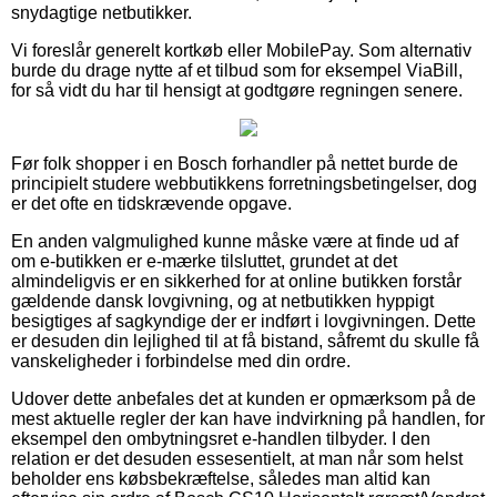
snydagtige netbutikker.
Vi foreslår generelt kortkøb eller MobilePay. Som alternativ
burde du drage nytte af et tilbud som for eksempel ViaBill,
for så vidt du har til hensigt at godtgøre regningen senere.
Før folk shopper i en Bosch forhandler på nettet burde de
principielt studere webbutikkens forretningsbetingelser, dog
er det ofte en tidskrævende opgave.
En anden valgmulighed kunne måske være at finde ud af
om e-butikken er e-mærke tilsluttet, grundet at det
almindeligvis er en sikkerhed for at online butikken forstår
gældende dansk lovgivning, og at netbutikken hyppigt
besigtiges af sagkyndige der er indført i lovgivningen. Dette
er desuden din lejlighed til at få bistand, såfremt du skulle få
vanskeligheder i forbindelse med din ordre.
Udover dette anbefales det at kunden er opmærksom på de
mest aktuelle regler der kan have indvirkning på handlen, for
eksempel den ombytningsret e-handlen tilbyder. I den
relation er det desuden essesentielt, at man når som helst
beholder ens købsbekræftelse, således man altid kan