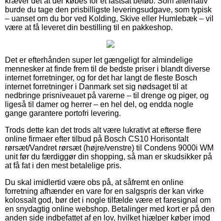
kræver det at der købes for et fastsat beløb. Som alternativ
burde du tage den prisbilligste leveringsudgave, som typisk
– uanset om du bor ved Kolding, Skive eller Humlebæk – vil
være at få leveret din bestilling til en pakkeshop.
Det er efterhånden super let gængeligt for almindelige
mennesker at finde frem til de bedste priser i blandt diverse
internet forretninger, og for det har langt de fleste Bosch
internet forretninger i Danmark set sig nødsaget til at
nedbringe prisniveauet på varerne – til drenge og piger, og
ligeså til damer og herrer – en hel del, og endda nogle
gange garantere portofri levering.
Trods dette kan det trods alt være lukrativt at efterse flere
online firmaer efter tilbud på Bosch CS10 Horisontalt
rørsæt/Vandret rørsæt (højre/venstre) til Condens 9000i WM
unit før du færdiggør din shopping, så man er skudsikker på
at få fat i den mest betalelige pris.
Du skal imidlertid være obs på, at såfremt en online
forretning afhænder en vare for en salgspris der kan virke
kolossalt god, bør det i nogle tilfælde være et faresignal om
en snydagtig online webshop. Betalinger med kort er på den
anden side indbefattet af en lov, hvilket hjælper køber imod