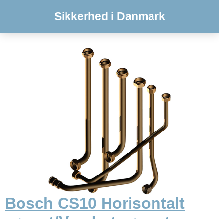
Sikkerhed i Danmark
Bosch CS10 Horisontalt