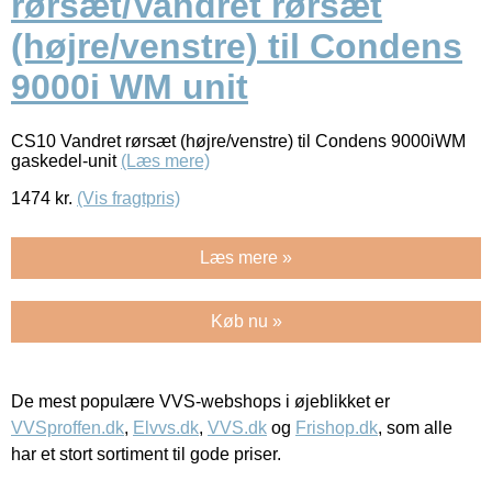
rørsæt/Vandret rørsæt
(højre/venstre) til Condens
9000i WM unit
CS10 Vandret rørsæt (højre/venstre) til Condens 9000iWM
gaskedel-unit
(Læs mere)
1474
kr.
(Vis fragtpris)
Læs mere »
Køb nu »
De mest populære VVS-webshops i øjeblikket er
VVSproffen.dk
,
Elvvs.dk
,
VVS.dk
og
Frishop.dk
, som alle
har et stort sortiment til gode priser.