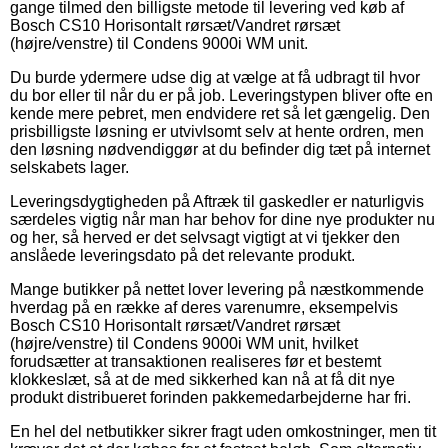
gange tilmed den billigste metode til levering ved køb af
Bosch CS10 Horisontalt rørsæt/Vandret rørsæt
(højre/venstre) til Condens 9000i WM unit.
Du burde ydermere udse dig at vælge at få udbragt til hvor
du bor eller til når du er på job. Leveringstypen bliver ofte en
kende mere pebret, men endvidere ret så let gængelig. Den
prisbilligste løsning er utvivlsomt selv at hente ordren, men
den løsning nødvendiggør at du befinder dig tæt på internet
selskabets lager.
Leveringsdygtigheden på Aftræk til gaskedler er naturligvis
særdeles vigtig når man har behov for dine nye produkter nu
og her, så herved er det selvsagt vigtigt at vi tjekker den
anslåede leveringsdato på det relevante produkt.
Mange butikker på nettet lover levering på næstkommende
hverdag på en række af deres varenumre, eksempelvis
Bosch CS10 Horisontalt rørsæt/Vandret rørsæt
(højre/venstre) til Condens 9000i WM unit, hvilket
forudsætter at transaktionen realiseres før et bestemt
klokkeslæt, så at de med sikkerhed kan nå at få dit nye
produkt distribueret forinden pakkemedarbejderne har fri.
En hel del netbutikker sikrer fragt uden omkostninger, men tit