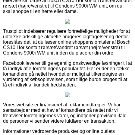
eftervise sin ordre af Bosch CS10 Horisontalt rørsæt/Vandret
rørsæt (højre/venstre) til Condens 9000i WM unit, om du
skal shoppe til en herre eller dame.
Trustpilot indebærer regulære fortræffelige muligheder for at
udforske adskillige aktuelle brugeres iagttagelser og derfor
foreslåes det, at du læser online shoppens omtaler af Bosch
CS10 Horisontalt rørsæt/Vandret rørsæt (højre/venstre) til
Condens 9000i WM unit inden du placerer din ordre.
Facebook leverer tillige egentlig ønskværdige løsninger til at
få indtryk af e-forretningens popularitet. Her er der en række
forhandlere på nettet hvor det er muligt at tilkendegive en
vurdering af købsoplevelsen, som tillige burde bruges til at
få et indtryk af kundetilfredsheden.
Vores website er finansieret af reklameindtægter. Vi har
samarbejder med et hav af forhandlere på nettet når vi
fremviser forretningernes varer, og indtjener provision ifald
de personer vi sender videre fuldfører en transaktion.
Informationer vedrørende produkter og online outlets