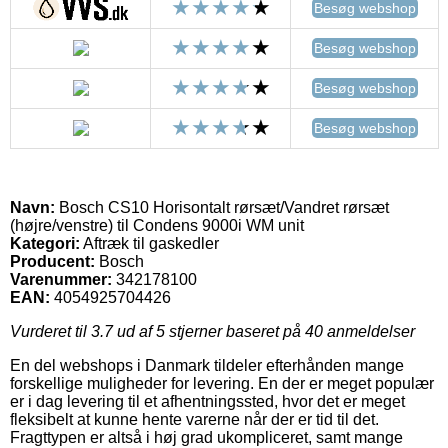
Besøg webshop
Besøg webshop
Besøg webshop
Besøg webshop
Navn:
Bosch CS10 Horisontalt rørsæt/Vandret rørsæt
(højre/venstre) til Condens 9000i WM unit
Kategori:
Aftræk til gaskedler
Producent:
Bosch
Varenummer:
342178100
EAN:
4054925704426
Vurderet til
3.7
ud af 5 stjerner baseret på
40
anmeldelser
En del webshops i Danmark tildeler efterhånden mange
forskellige muligheder for levering. En der er meget populær
er i dag levering til et afhentningssted, hvor det er meget
fleksibelt at kunne hente varerne når der er tid til det.
Fragttypen er altså i høj grad ukompliceret, samt mange