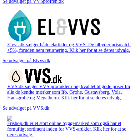
Se udvalget på VVSproffen.dk
Elvvs.dk sælger både elartikler og VVS. De tilbyder prismatch
+5%, foruden nem returnering. Klik her for at se deres udvalg.
Se udvalget på Elvvs.dk
VVS.dk sælger VVS produkter i høj kvalitet til gode priser fra
alle de kendte mærker som Ifö, Grohe, Gustavsberg, Vola,
Hansgrohe og Megatherm. Klik her for at se deres udvalg.
Se udvalget på VVS.dk
Frishop.dk er et stort online byggemarked som også har et
fornuftigt sortiment inden for VVS-artikler. Klik her for at se
deres udvalg.