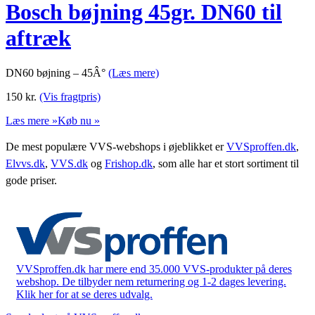
Bosch bøjning 45gr. DN60 til
aftræk
DN60 bøjning – 45Â°
(Læs mere)
150
kr.
(Vis fragtpris)
Læs mere »
Køb nu »
De mest populære VVS-webshops i øjeblikket er
VVSproffen.dk
,
Elvvs.dk
,
VVS.dk
og
Frishop.dk
, som alle har et stort sortiment til
gode priser.
VVSproffen.dk har mere end 35.000 VVS-produkter på deres
webshop. De tilbyder nem returnering og 1-2 dages levering.
Klik her for at se deres udvalg.