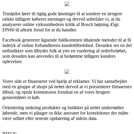
Trustpilot fører til rigtig gode løsninger til at sondere en længere
række tidligere køberes meninger og derved anbefaler vi, at du
analyserer online virksomhedens kritik af Bosch bøjning 45gr.
DN60 til aftræk forud for at du handler.
Facebook genererer lignende fuldkommen tiltalende metoder til at få
indtryk af online forhandlerens kundetilfredshed. Desuden ses en del
netbutikker som tilbyder folk at ytre en vurdering af ordreforløbet,
som desuden kan anvendes til at bedømme tidligere kunders
oplevelser.
Vores side er finansieret ved hjælp af reklamer. Vi har samarbejder
med en gruppe af shops på nettet derved at vi præsenterer firmaernes
tilbud, og opnår kommission forudsat en af vores brugere
gennemfører et køb.
Orientering omkring produkter og butikker på nettet understøttes
løbende, men vi påtager os ikke ansvaret for korrektioner der måtte
være udført efter seneste opdatering af sidens data.
BITLY: