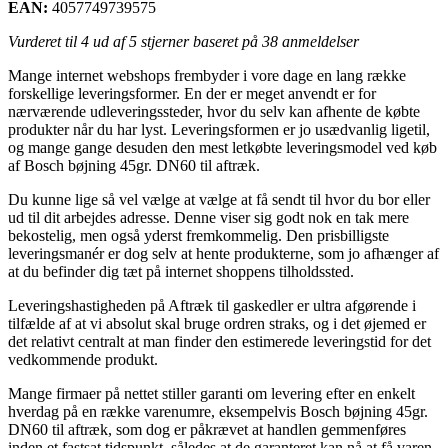
EAN:
4057749739575
Vurderet til
4
ud af 5 stjerner baseret på
38
anmeldelser
Mange internet webshops frembyder i vore dage en lang række
forskellige leveringsformer. En der er meget anvendt er for
nærværende udleveringssteder, hvor du selv kan afhente de købte
produkter når du har lyst. Leveringsformen er jo usædvanlig ligetil,
og mange gange desuden den mest letkøbte leveringsmodel ved køb
af Bosch bøjning 45gr. DN60 til aftræk.
Du kunne lige så vel vælge at vælge at få sendt til hvor du bor eller
ud til dit arbejdes adresse. Denne viser sig godt nok en tak mere
bekostelig, men også yderst fremkommelig. Den prisbilligste
leveringsmanér er dog selv at hente produkterne, som jo afhænger af
at du befinder dig tæt på internet shoppens tilholdssted.
Leveringshastigheden på Aftræk til gaskedler er ultra afgørende i
tilfælde af at vi absolut skal bruge ordren straks, og i det øjemed er
det relativt centralt at man finder den estimerede leveringstid for det
vedkommende produkt.
Mange firmaer på nettet stiller garanti om levering efter en enkelt
hverdag på en række varenumre, eksempelvis Bosch bøjning 45gr.
DN60 til aftræk, som dog er påkrævet at handlen gemmenføres
inden et fastsat tidspunkt, således at de garanteret kan nå at få varen