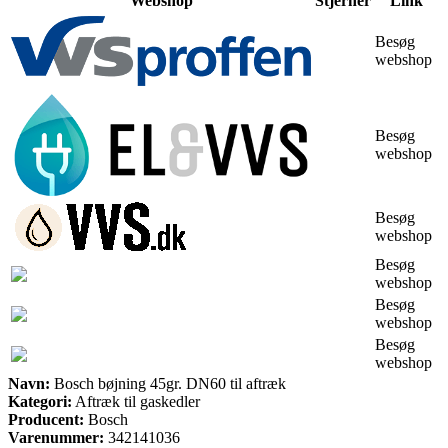
Webshop
Stjerner
Link
Besøg
webshop
Besøg
webshop
Besøg
webshop
Besøg
webshop
Besøg
webshop
Besøg
webshop
Navn:
Bosch bøjning 45gr. DN60 til aftræk
Kategori:
Aftræk til gaskedler
Producent:
Bosch
Varenummer:
342141036