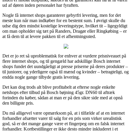
ud af døren inden personalet har fyraften.
Nogle få internet shops garanterer gebyrfri levering, men for det
meste kun når man indkøber for en bestemt sum. I øvrigt skulle du
udse dig den mindst kostelige leveringstype, hvilket tit – ligegyldigt
om man opholder sig tæt på Randers, Dragør eller Ringkøbing – er
at få dem til at levere pakken til et afhentningssted.
Det er jo ret så uproblematisk for enhver at vurdere prisniveauet på
flere internet shops, og til gengæld har adskillige Bosch internet
shops fundet det uundgåeligt at presse priserne på deres produkter –
til juniorer, og yderligere også til mænd og kvinder – betragteligt, og
endda nogle gange tilbyde gratis levering.
Det kan dog trods alt blive profitabelt at efterse nogle enkelte
netshops efter tilbud på Bosch bøjning 45gr. DN60 til aftræk
forinden du køber, sådan at man er på den sikre side med at opnå
den billigste pris.
Du må alligevel være opmærksom på, at i tilfælde af at en internet
forhandler afsætter varer til salg for en pris som virker urealistisk
god, så er det mange gange være et fingerpeg om en falsk internet
forhandler. Kortbestillinger er ikke desto mindre inkluderet i et