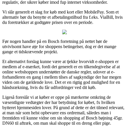
regulativ, der sikrer køber imod fup internet virksomheder.
Vi slår generelt et slag for køb med kort eller MobilePay. Som et
alternativ bør du benytte et afbetalingstilbud fra f.eks. ViaBill, hvis
du foretrækker at godtgøre prisen over en periode.
Før nogen handler på en Bosch forretning på nettet bør de
utvivlsomt have øje for shoppens betingelser, dog er det mange
gange et tidskrævende projekt.
Et alternativt forslag kunne være at tjekke hvorvidt e-shoppen er
medlem af e-mærket, fordi det generelt er en tilkendegivelse af at
online webshoppen understøtter de danske regler, udover at e-
forhandleren en gang i mellem tilses af sagkyndige der har megen
viden om de gældende love. Det er en rigtig god mulighed for en
håndsrækning, hvis du får udfordringer ved dit køb.
Ligeså foreslår vi at køber er oppe på mærkerne omkring de
væsentligste vedtægter der har betydning for købet, fx hvilken
bytteret hjemmesiden lover. På grund af dette er det tilmed relevant,
at man når som helst opbevarer ens ordremail, således man i
fremtiden vil kunne vidne om sin shopping af Bosch bøjning 45gr.
DN60 til aftræk, om man skal shoppe til en dreng eller pige.