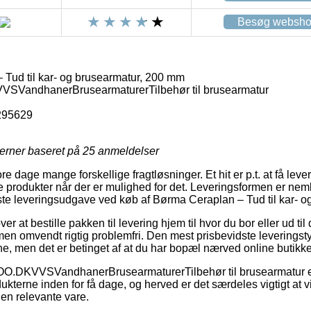
Besøg websh
Tud til kar- og brusearmatur, 200 mm
VandhanerBrusearmaturerTilbehør til brusearmatur
295629
jerner baseret på
25
anmeldelser
ore dage mange forskellige fragtløsninger. Et hit er p.t. at få lever
 produkter når der er mulighed for det. Leveringsformen er neml
gste leveringsudgave ved køb af Børma Ceraplan – Tud til kar- 
 at bestille pakken til levering hjem til hvor du bor eller ud til
men omvendt rigtig problemfri. Den mest prisbevidste leveringsty
ne, men det er betinget af at du har bopæl nærved online butik
.DKVVSVandhanerBrusearmaturerTilbehør til brusearmatur er n
kterne inden for få dage, og herved er det særdeles vigtigt at vi
den relevante vare.