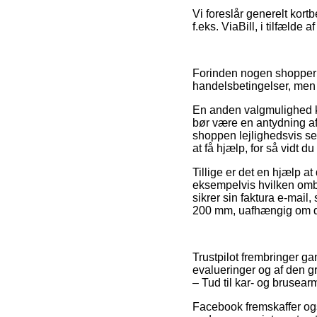
Vi foreslår generelt kort
f.eks. ViaBill, i tilfælde 
Forinden nogen shopper
handelsbetingelser, men 
En anden valgmulighed ku
bør være en antydning af
shoppen lejlighedsvis se
at få hjælp, for så vidt 
Tillige er det en hjælp 
eksempelvis hvilken ombyt
sikrer sin faktura e-mail
200 mm, uafhængig om du 
Trustpilot frembringer g
evalueringer og af den g
– Tud til kar- og brusea
Facebook fremskaffer også