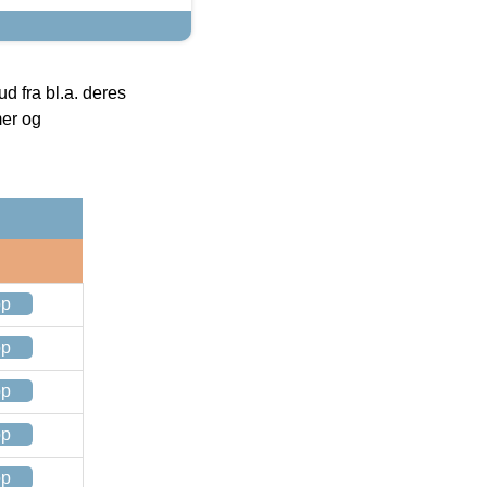
 fra bl.a. deres
mer og
op
op
op
op
op