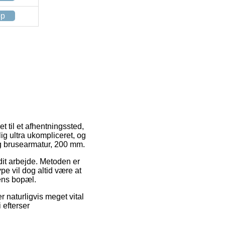
op
et til et afhentningssted,
ig ultra ukompliceret, og
og brusearmatur, 200 mm.
 dit arbejde. Metoden er
pe vil dog altid være at
kens bopæl.
aturligvis meget vital
 efterser