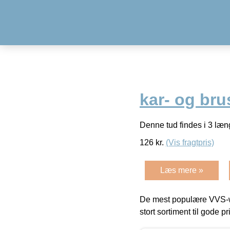
kar- og br
Denne tud findes i 3 læ
126
kr.
(Vis fragtpris)
Læs mere »
De mest populære VVS-w
stort sortiment til gode pr