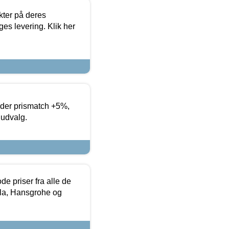
ter på deres
es levering. Klik her
yder prismatch +5%,
 udvalg.
de priser fra alle de
la, Hansgrohe og