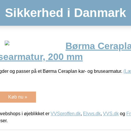
Sikkerhed i Danmark
Børma Ceraplan
usearmatur, 200 mm
ngder og passer på et Børma Ceraplan kar- og brusearmatur.
(Læ
Køb nu »
ebshops i øjeblikket er
VVSproffen.dk
,
Elvvs.dk
,
VVS.dk
og
Fr
iser.