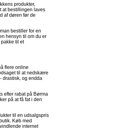
kkens produkter,
at bestillingen laves
ud af døren før de
man bestiller for en
uden hensyn til om du er
pakke til et
å flere online
ødsaget til at nedskære
– drastisk, og endda
ts efter rabat på Børma
er på at få fat i den
ukter til en udsalgspris
 butik. Køb med
vindlende internet