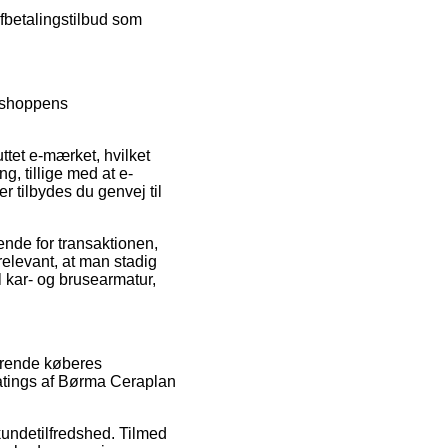
afbetalingstilbud som
-shoppens
ttet e-mærket, hvilket
, tillige med at e-
 tilbydes du genvej til
ende for transaktionen,
relevant, at man stadig
l kar- og brusearmatur,
ærende køberes
ratings af Børma Ceraplan
kundetilfredshed. Tilmed