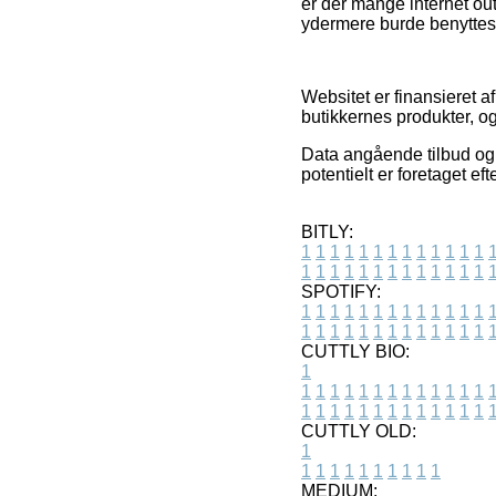
er der mange internet ou
ydermere burde benyttes t
Websitet er finansieret a
butikkernes produkter, o
Data angående tilbud og i
potentielt er foretaget ef
BITLY:
1
1
1
1
1
1
1
1
1
1
1
1
1
1
1
1
1
1
1
1
1
1
1
1
1
1
SPOTIFY:
1
1
1
1
1
1
1
1
1
1
1
1
1
1
1
1
1
1
1
1
1
1
1
1
1
1
CUTTLY BIO:
1
1
1
1
1
1
1
1
1
1
1
1
1
1
1
1
1
1
1
1
1
1
1
1
1
1
1
CUTTLY OLD:
1
1
1
1
1
1
1
1
1
1
1
MEDIUM: