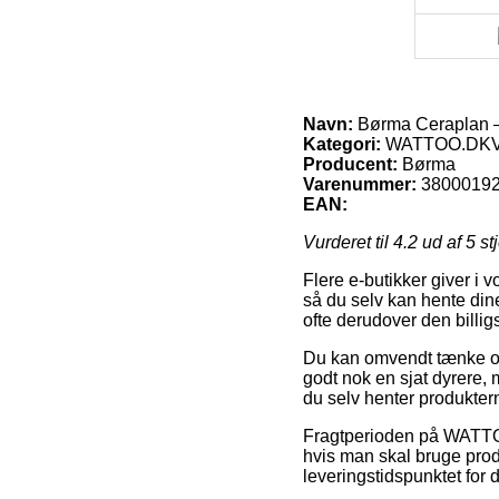
Navn:
Børma Ceraplan – 
Kategori:
WATTOO.DKVVS
Producent:
Børma
Varenummer:
3800019
EAN:
Vurderet til
4.2
ud af 5 st
Flere e-butikker giver i v
så du selv kan hente dine
ofte derudover den billi
Du kan omvendt tænke over
godt nok en sjat dyrere, 
du selv henter produkter
Fragtperioden på WATTOO
hvis man skal bruge produ
leveringstidspunktet for 