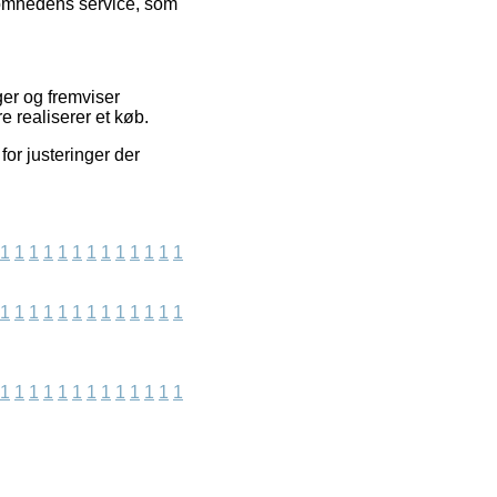
ksomhedens service, som
ger og fremviser
 realiserer et køb.
for justeringer der
1
1
1
1
1
1
1
1
1
1
1
1
1
1
1
1
1
1
1
1
1
1
1
1
1
1
1
1
1
1
1
1
1
1
1
1
1
1
1