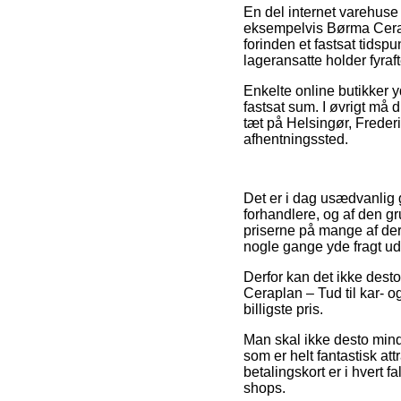
En del internet varehus
eksempelvis Børma Cerapl
forinden et fastsat tidsp
lageransatte holder fyraf
Enkelte online butikker y
fastsat sum. I øvrigt må d
tæt på Helsingør, Frederik
afhentningssted.
Det er i dag usædvanlig g
forhandlere, og af den gr
priserne på mange af der
nogle gange yde fragt u
Derfor kan det ikke dest
Ceraplan – Tud til kar- o
billigste pris.
Man skal ikke desto mindr
som er helt fantastisk a
betalingskort er i hvert
shops.