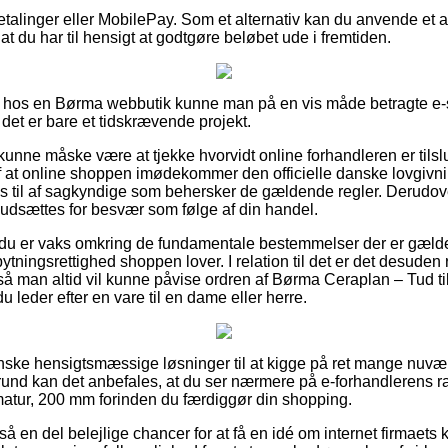
betalinger eller MobilePay. Som et alternativ kan du anvende et 
af at du har til hensigt at godtgøre beløbet ude i fremtiden.
 hos en Børma webbutik kunne man på en vis måde betragte e
det er bare et tidskrævende projekt.
nne måske være at tjekke hvorvidt online forhandleren er tilslu
 at online shoppen imødekommer den officielle danske lovgivning
s til af sagkyndige som behersker de gældende regler. Derudover
du udsættes for besvær som følge af din handel.
at du er vaks omkring de fundamentale bestemmelser der er gæld
ningsrettighed shoppen lover. I relation til det er det desuden 
, så man altid vil kunne påvise ordren af Børma Ceraplan – Tud ti
leder efter en vare til en dame eller herre.
anske hensigtsmæssige løsninger til at kigge på ret mange nuv
rund kan det anbefales, at du ser nærmere på e-forhandlerens 
rmatur, 200 mm forinden du færdiggør din shopping.
 en del belejlige chancer for at få en idé om internet firmaets 