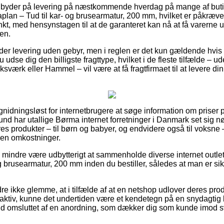
e byder på levering på næstkommende hverdag på mange af buti
an – Tud til kar- og brusearmatur, 200 mm, hvilket er påkrævet 
unkt, med hensynstagen til at de garanteret kan nå at få varerne 
ten.
der levering uden gebyr, men i reglen er det kun gældende hvis 
u udse dig den billigste fragttype, hvilket i de fleste tilfælde – 
sværk eller Hammel – vil være at få fragtfirmaet til at levere din 
nidningsløst for internetbrugere at søge information om priser p
und har utallige Børma internet forretninger i Danmark set sig n
es produkter – til børn og babyer, og endvidere også til voksne 
den omkostninger.
o mindre være udbytterigt at sammenholde diverse internet outle
g brusearmatur, 200 mm inden du bestiller, således at man er sikk
e ikke glemme, at i tilfælde af at en netshop udlover deres prod
ttraktiv, kunne det undertiden være et kendetegn på en snydagtig
 fald omsluttet af en anordning, som dækker dig som kunde imod s