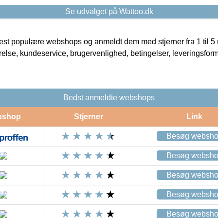
Se udvalget på Wattoo.dk
t populære webshops og anmeldt dem med stjerner fra 1 til 5 ud
rrelse, kundeservice, brugervenlighed, betingelser, leveringsfor
Bedst anmeldte webshops
bshop
Stjerner
Link
Besøg websh
Besøg websh
Besøg websh
Besøg websh
Besøg websh