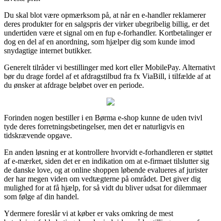
Du skal blot være opmærksom på, at når en e-handler reklamerer
deres produkter for en salgspris der virker ubegribelig billig, er det
undertiden være et signal om en fup e-forhandler. Kortbetalinger er
dog en del af en anordning, som hjælper dig som kunde imod
snydagtige internet butikker.
Generelt tilråder vi bestillinger med kort eller MobilePay. Alternativt
bør du drage fordel af et afdragstilbud fra fx ViaBill, i tilfælde af at
du ønsker at afdrage beløbet over en periode.
Forinden nogen bestiller i en Børma e-shop kunne de uden tvivl
tyde deres forretningsbetingelser, men det er naturligvis en
tidskrævende opgave.
En anden løsning er at kontrollere hvorvidt e-forhandleren er støttet
af e-mærket, siden det er en indikation om at e-firmaet tilslutter sig
de danske love, og at online shoppen løbende evalueres af jurister
der har megen viden om vedtægterne på området. Det giver dig
mulighed for at få hjælp, for så vidt du bliver udsat for dilemmaer
som følge af din handel.
Ydermere foreslår vi at køber er vaks omkring de mest