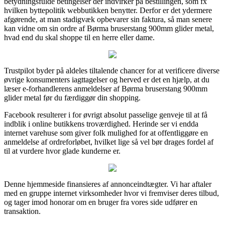
betydningsfulde betingelser der indvirker på bestillingen, som fx
hvilken byttepolitik webbutikken benytter. Derfor er det ydermere
afgørende, at man stadigvæk opbevarer sin faktura, så man senere
kan vidne om sin ordre af Børma bruserstang 900mm glider metal,
hvad end du skal shoppe til en herre eller dame.
Trustpilot byder på aldeles tiltalende chancer for at verificere diverse
øvrige konsumenters iagttagelser og herved er det en hjælp, at du
læser e-forhandlerens anmeldelser af Børma bruserstang 900mm
glider metal før du færdiggør din shopping.
Facebook resulterer i for øvrigt absolut passelige genveje til at få
indblik i online butikkens troværdighed. Herinde ser vi endda
internet varehuse som giver folk mulighed for at offentliggøre en
anmeldelse af ordreforløbet, hvilket lige så vel bør drages fordel af
til at vurdere hvor glade kunderne er.
Denne hjemmeside finansieres af annonceindtægter. Vi har aftaler
med en gruppe internet virksomheder hvor vi fremviser deres tilbud,
og tager imod honorar om en bruger fra vores side udfører en
transaktion.