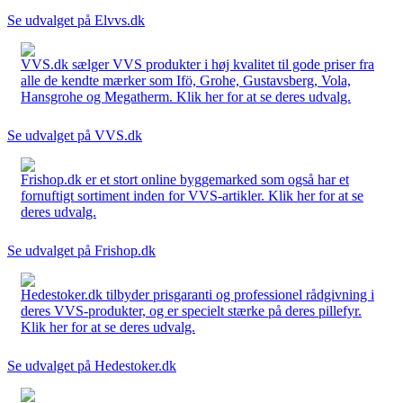
Se udvalget på Elvvs.dk
VVS.dk sælger VVS produkter i høj kvalitet til gode priser fra
alle de kendte mærker som Ifö, Grohe, Gustavsberg, Vola,
Hansgrohe og Megatherm. Klik her for at se deres udvalg.
Se udvalget på VVS.dk
Frishop.dk er et stort online byggemarked som også har et
fornuftigt sortiment inden for VVS-artikler. Klik her for at se
deres udvalg.
Se udvalget på Frishop.dk
Hedestoker.dk tilbyder prisgaranti og professionel rådgivning i
deres VVS-produkter, og er specielt stærke på deres pillefyr.
Klik her for at se deres udvalg.
Se udvalget på Hedestoker.dk