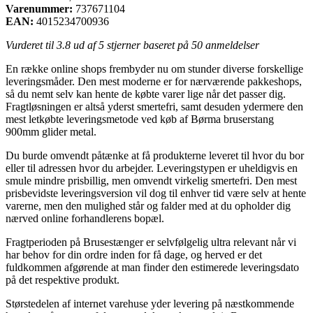
Varenummer:
737671104
EAN:
4015234700936
Vurderet til
3.8
ud af 5 stjerner baseret på
50
anmeldelser
En række online shops frembyder nu om stunder diverse forskellige
leveringsmåder. Den mest moderne er for nærværende pakkeshops,
så du nemt selv kan hente de købte varer lige når det passer dig.
Fragtløsningen er altså yderst smertefri, samt desuden ydermere den
mest letkøbte leveringsmetode ved køb af Børma bruserstang
900mm glider metal.
Du burde omvendt påtænke at få produkterne leveret til hvor du bor
eller til adressen hvor du arbejder. Leveringstypen er uheldigvis en
smule mindre prisbillig, men omvendt virkelig smertefri. Den mest
prisbevidste leveringsversion vil dog til enhver tid være selv at hente
varerne, men den mulighed står og falder med at du opholder dig
nærved online forhandlerens bopæl.
Fragtperioden på Brusestænger er selvfølgelig ultra relevant når vi
har behov for din ordre inden for få dage, og herved er det
fuldkommen afgørende at man finder den estimerede leveringsdato
på det respektive produkt.
Størstedelen af internet varehuse yder levering på næstkommende