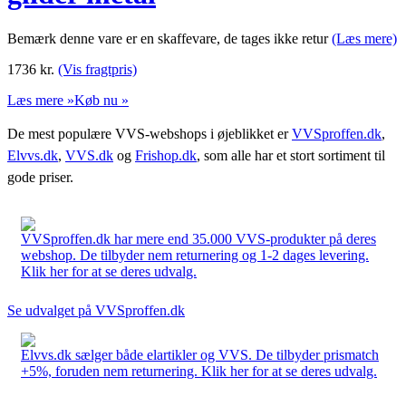
Bemærk denne vare er en skaffevare, de tages ikke retur
(Læs mere)
1736
kr.
(Vis fragtpris)
Læs mere »
Køb nu »
De mest populære VVS-webshops i øjeblikket er
VVSproffen.dk
,
Elvvs.dk
,
VVS.dk
og
Frishop.dk
, som alle har et stort sortiment til
gode priser.
VVSproffen.dk har mere end 35.000 VVS-produkter på deres
webshop. De tilbyder nem returnering og 1-2 dages levering.
Klik her for at se deres udvalg.
Se udvalget på VVSproffen.dk
Elvvs.dk sælger både elartikler og VVS. De tilbyder prismatch
+5%, foruden nem returnering. Klik her for at se deres udvalg.