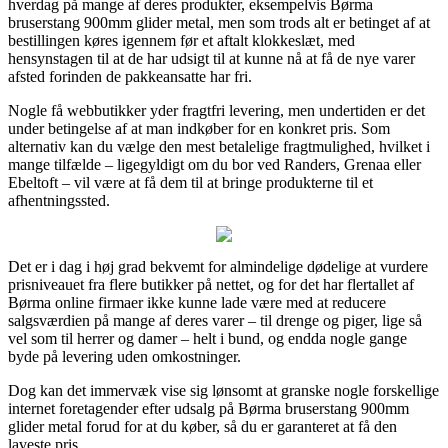
hverdag på mange af deres produkter, eksempelvis Børma
bruserstang 900mm glider metal, men som trods alt er betinget af at
bestillingen køres igennem før et aftalt klokkeslæt, med
hensynstagen til at de har udsigt til at kunne nå at få de nye varer
afsted forinden de pakkeansatte har fri.
Nogle få webbutikker yder fragtfri levering, men undertiden er det
under betingelse af at man indkøber for en konkret pris. Som
alternativ kan du vælge den mest betalelige fragtmulighed, hvilket i
mange tilfælde – ligegyldigt om du bor ved Randers, Grenaa eller
Ebeltoft – vil være at få dem til at bringe produkterne til et
afhentningssted.
Det er i dag i høj grad bekvemt for almindelige dødelige at vurdere
prisniveauet fra flere butikker på nettet, og for det har flertallet af
Børma online firmaer ikke kunne lade være med at reducere
salgsværdien på mange af deres varer – til drenge og piger, lige så
vel som til herrer og damer – helt i bund, og endda nogle gange
byde på levering uden omkostninger.
Dog kan det immervæk vise sig lønsomt at granske nogle forskellige
internet foretagender efter udsalg på Børma bruserstang 900mm
glider metal forud for at du køber, så du er garanteret at få den
laveste pris.