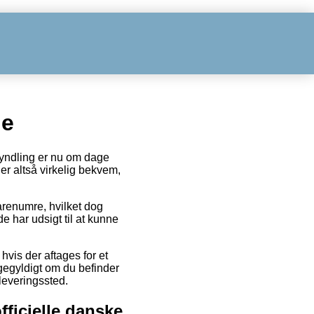
de
 yndling er nu om dage
er altså virkelig bekvem,
renumre, hvilket dog
de har udsigt til at kunne
vis der aftages for et
igegyldigt om du befinder
dleveringssted.
officielle danske