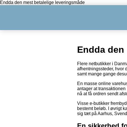
Endda den mest betalelige leveringsmåde
Endda den 
Flere netbutikker i Danm
afhentningssteder, hvor d
samt mange gange desude
En masse online varehus
antager at transaktionen r
nå at få ordren sendt afs
Visse e-butikker frembyd
bestemt beløb. I øvrigt k
sig tæt på Aarhus, Svendbo
En sikkerhed for