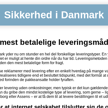
Sikkerhed i Danmark
mest betalelige leveringsmå
ark yder nu om stunder en hel del forskellige leveringstyper. En
et er muligt at hente din ordre når du har tid. Leveringsmetoden 
n den mest betalelige form for fragt.
e reklamerer med levering efter en enkelt hverdag på mange va
ealiseres tidligere end et besluttet tidspunkt, med det formål at 
ted forinden de pakkeansatte holder fyraften.
er levering uden omkostninger, men typisk er det kun gældende h
an du gribe den mindst kostelige type af levering, som gerne – l
rg eller Assens – er at få dem til at levere bestillingen til et u
 at internet selskabet tilslutter sig de 