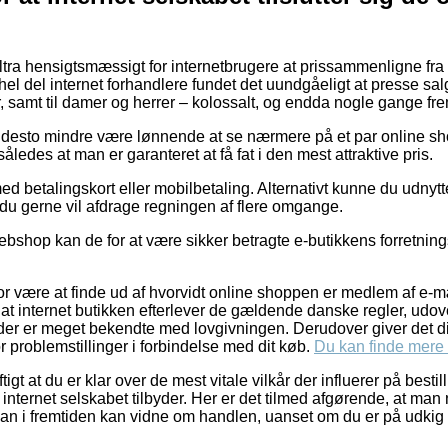
ultra hensigtsmæssigt for internetbrugere at prissammenligne fra
hel del internet forhandlere fundet det uundgåeligt at presse s
r, samt til damer og herrer – kolossalt, og endda nogle gange fr
 desto mindre være lønnende at se nærmere på et par online sho
ledes at man er garanteret at få fat i den mest attraktive pris.
med betalingskort eller mobilbetaling. Alternativt kunne du udnyt
 du gerne vil afdrage regningen af flere omgange.
webshop kan de for at være sikker betragte e-butikkens forretning
for være at finde ud af hvorvidt online shoppen er medlem af e-
 at internet butikken efterlever de gældende danske regler, udov
r der er meget bekendte med lovgivningen. Derudover giver det di
or problemstillinger i forbindelse med dit køb.
Du kan finde mere i
tigt at du er klar over de mest vitale vilkår der influerer på bes
nternet selskabet tilbyder. Her er det tilmed afgørende, at man 
man i fremtiden kan vidne om handlen, uanset om du er på udkig e