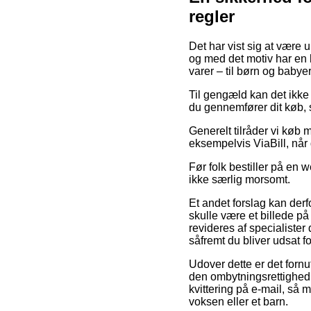
regler
Det har vist sig at være 
og med det motiv har en 
varer – til børn og babye
Til gengæld kan det ikke
du gennemfører dit køb, så
Generelt tilråder vi køb 
eksempelvis ViaBill, når
Før folk bestiller på en 
ikke særlig morsomt.
Et andet forslag kan der
skulle være et billede på
revideres af specialiste
såfremt du bliver udsat f
Udover dette er det fornuf
den ombytningsrettighed i
kvittering på e-mail, så 
voksen eller et barn.