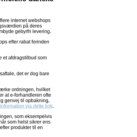
 flere internet webshops
algsværdien på deres
embyde gebyrfri levering.
ps efter rabat forinden
te et afdragstilbud som
saftale, det er dog bare
mærke ordningen, hvilket
er at e-forhandleren ofte
g genvej til opbakning,
nformation via dette link
.
tillingen, som eksempelvis
når som helst sikrer ens
fter produkter til en