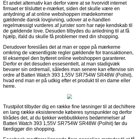
Et andet alternativ kan derfor være at se hvorvidt internet
firmaet er tilsluttet e-mærket, siden det skulle være en
antydning af at online webshoppen imødekommer
gældende dansk lovgivning, udover at e-handlen
regelmæssigt vurderes af jurister som har nøje kendskab til
de gældende love. Desuden tilbydes du anledning til at få
hjælp, ifald du skulle få problemer med din shopping.
Derudover foreslåes det at man er oppe på mærkerne
omkring de væsentligste regler gældende for transaktionen,
til eksempel den bytteret online webshoppen garanterer.
Derfor er det desuden essesentielt, at man stadigvæk
bevarer sin ordremail, således man senere kan eftervise sin
ordre af Batteri Watch 393 1,55V SR754W SR48W (Polhit),
hvad end man er på udkig efter et produkt til en dame eller
herre.
Trustpilot tilbyder dig en række fine løsninger til at dechifrere
en lang række eksisterende køberes synspunkter og derfor
tilrådes det, at du tjekker webbutikkens bedømmelser af
Batteri Watch 393 1,55V SR754W SR48W (Polhit) før du
færdiggør din shopping.