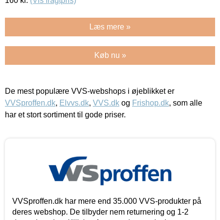
160
kr.
(Vis fragtpris)
Læs mere »
Køb nu »
De mest populære VVS-webshops i øjeblikket er
VVSproffen.dk
,
Elvvs.dk
,
VVS.dk
og
Frishop.dk
, som alle
har et stort sortiment til gode priser.
VVSproffen.dk har mere end 35.000 VVS-produkter på
deres webshop. De tilbyder nem returnering og 1-2