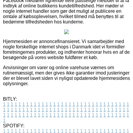
Facebook medfører lignende flere passelige metoder til at få
indtryk af online butikkens kundetilfredshed. Her møder vi
nogle internet handler som gør det muligt at publicere en
omtale af købsoplevelsen, hvilket tilmed må benyttes til at
bedømme tilfredsheden hos kunderne.
Hjemmesiden er annoncefinansieret. Vi samarbejder med
nogle forskellige internet shops i Danmark idet vi formidler
forretningernes produkter, og indhenter honorar hvis en af de
besøgende på vores website fuldfører et køb.
Anvisninger om varer og online varehuse værnes om
rutinemæssigt, men der gives ikke garantier imod justeringer
der er blevet lavet siden vi nyligst opdaterede hjemmesidens
oplysninger.
BITLY:
1
1
1
1
1
1
1
1
1
1
1
1
1
1
1
1
1
1
1
1
1
1
1
1
1
1
1
1
1
1
1
1
1
1
1
1
1
1
1
1
1
1
1
1
1
1
1
1
1
1
1
1
1
1
1
1
1
1
1
1
1
1
1
1
1
1
1
1
1
1
1
1
1
1
1
1
1
1
1
1
1
1
1
1
1
1
1
1
1
1
1
1
1
1
1
1
1
1
1
1
SPOTIFY:
1
1
1
1
1
1
1
1
1
1
1
1
1
1
1
1
1
1
1
1
1
1
1
1
1
1
1
1
1
1
1
1
1