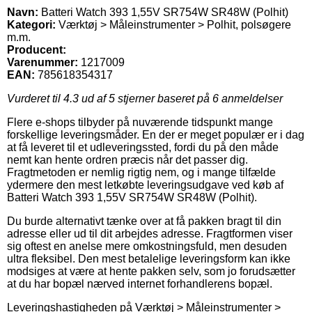
Navn:
Batteri Watch 393 1,55V SR754W SR48W (Polhit)
Kategori:
Værktøj > Måleinstrumenter > Polhit, polsøgere
m.m.
Producent:
Varenummer:
1217009
EAN:
785618354317
Vurderet til
4.3
ud af 5 stjerner baseret på
6
anmeldelser
Flere e-shops tilbyder på nuværende tidspunkt mange
forskellige leveringsmåder. En der er meget populær er i dag
at få leveret til et udleveringssted, fordi du på den måde
nemt kan hente ordren præcis når det passer dig.
Fragtmetoden er nemlig rigtig nem, og i mange tilfælde
ydermere den mest letkøbte leveringsudgave ved køb af
Batteri Watch 393 1,55V SR754W SR48W (Polhit).
Du burde alternativt tænke over at få pakken bragt til din
adresse eller ud til dit arbejdes adresse. Fragtformen viser
sig oftest en anelse mere omkostningsfuld, men desuden
ultra fleksibel. Den mest betalelige leveringsform kan ikke
modsiges at være at hente pakken selv, som jo forudsætter
at du har bopæl nærved internet forhandlerens bopæl.
Leveringshastigheden på Værktøj > Måleinstrumenter >