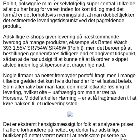
Polhit, polsøgere m.m. er selvfølgelig super central i tilfælde
af at du har brug for varen inden for kort tid, og med det
formål er det forholdsvis meningsfuldt at man dobbelttjekker
det estimerede leveringstidspunkt ved det pågældende
produkt.
Adskillige e-shops giver levering på næstkommende
hverdag på mange produkter, eksempelvis Batteri Watch
393 1,55V SR754W SR48W (Polhit), men det beroer på at
bestillingen gennemføres tidligere end et angivent tidspunkt,
sådan at de har udsigt til at kunne nå at få ordren skippet
afsted inden logistikpersonalet drager hjemad.
Nogle firmaer på nettet frembyder portofri fragt, men i mange
tilfælde gælder det kun hvis du handler for et fastsat beløb.
Som alternativ bør man tage den mest letkøbte løsning til
levering, hvilket ofte – uafhængig om man er tæt på
Horsens, Middelfart eller Hørning – er at få fragtmanden til at
køre pakken til et udleveringssted.
Det er ekstremt hensigtsmæssigt for folk at analysere priser
fra flere forhandlere på nettet, og derfor har adskillige
butikker på nettet været nødt til at nedskære priserne på