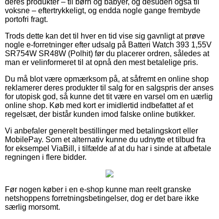
deres produkter – til børn og babyer, og desuden også til
voksne – eftertrykkeligt, og endda nogle gange frembyde
portofri fragt.
Trods dette kan det til hver en tid vise sig gavnligt at prøve
nogle e-forretninger efter udsalg på Batteri Watch 393 1,55V
SR754W SR48W (Polhit) før du placerer ordren, således at
man er velinformeret til at opnå den mest betalelige pris.
Du må blot være opmærksom på, at såfremt en online shop
reklamerer deres produkter til salg for en salgspris der anses
for utopisk god, så kunne det tit være en varsel om en uærlig
online shop. Køb med kort er imidlertid indbefattet af et
regelsæt, der bistår kunden imod falske online butikker.
Vi anbefaler generelt bestillinger med betalingskort eller
MobilePay. Som et alternativ kunne du udnytte et tilbud fra
for eksempel ViaBill, i tilfælde af at du har i sinde at afbetale
regningen i flere bidder.
Før nogen køber i en e-shop kunne man reelt granske
netshoppens forretningsbetingelser, dog er det bare ikke
særlig morsomt.