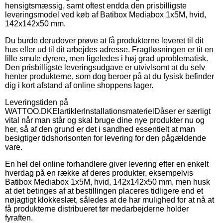
hensigtsmæssig, samt oftest endda den prisbilligste
leveringsmodel ved køb af Batibox Mediabox 1x5M, hvid,
142x142x50 mm.
Du burde derudover prøve at få produkterne leveret til dit
hus eller ud til dit arbejdes adresse. Fragtløsningen er tit en
lille smule dyrere, men ligeledes i høj grad uproblematisk.
Den prisbilligste leveringsudgave er utvivlsomt at du selv
henter produkterne, som dog beroer på at du fysisk befinder
dig i kort afstand af online shoppens lager.
Leveringstiden på
WATTOO.DKElartiklerInstallationsmaterielDåser er særligt
vital når man står og skal bruge dine nye produkter nu og
her, så af den grund er det i sandhed essentielt at man
besigtiger tidshorisonten for levering for den pågældende
vare.
En hel del online forhandlere giver levering efter en enkelt
hverdag på en række af deres produkter, eksempelvis
Batibox Mediabox 1x5M, hvid, 142x142x50 mm, men husk
at det betinges af at bestillingen placeres tidligere end et
nøjagtigt klokkeslæt, således at de har mulighed for at nå at
få produkterne distribueret før medarbejderne holder
fyraften.