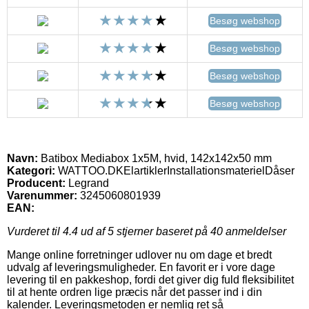
Besøg webshop
Besøg webshop
Besøg webshop
Besøg webshop
Navn:
Batibox Mediabox 1x5M, hvid, 142x142x50 mm
Kategori:
WATTOO.DKElartiklerInstallationsmaterielDåser
Producent:
Legrand
Varenummer:
3245060801939
EAN:
Vurderet til
4.4
ud af 5 stjerner baseret på
40
anmeldelser
Mange online forretninger udlover nu om dage et bredt
udvalg af leveringsmuligheder. En favorit er i vore dage
levering til en pakkeshop, fordi det giver dig fuld fleksibilitet
til at hente ordren lige præcis når det passer ind i din
kalender. Leveringsmetoden er nemlig ret så