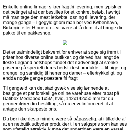
Enkelte online firmaer sikrer fragtfri levering, men typisk er
det betinget af at der bestilles for et konkret beløb. I øvrigt
må man tage den mest letkøbte løsning til levering, der
mange gange – ligegyldigt om man bor ved København,
Birkerød eller Hinnerup – vil være at få dem til at bringe din
pakke til en pakkeshop.
Det er ualmindeligt bekvemt for enhver at søge sig frem til
priser hos diverse online butikker, og derved har langt de
fleste Legrand netshops fundet det nødvendigt at sænke
priserne på specielt deres bedst i test produkter – til piger og
drenge, og samtidig til herrer og damer – eftertrykkeligt, og
endda nogle gange præstere fri fragt.
Til gengæld kan det stadigvæk vise sig lønnende at
besigtige et par forskellige online varehuse efter rabat på
Batibox Mediabox 1x5M, hvid, 142x142x50 mm før du
gennemfører din bestilling, så du er velinformeret til at
antage den skarpeste pris.
Du bør ikke desto mindre være så påpasselig, at i tilfælde af
at en netbutik udbyder produkter til en salgspris som kan ses
som ufattelig attraktiv, kunne det undertiden være en varsel