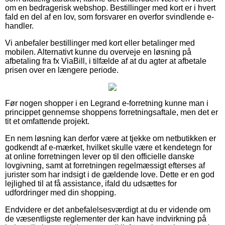
om en bedragerisk webshop. Bestillinger med kort er i hvert
fald en del af en lov, som forsvarer en overfor svindlende e-
handler.
Vi anbefaler bestillinger med kort eller betalinger med
mobilen. Alternativt kunne du overveje en løsning på
afbetaling fra fx ViaBill, i tilfælde af at du agter at afbetale
prisen over en længere periode.
Før nogen shopper i en Legrand e-forretning kunne man i
princippet gennemse shoppens forretningsaftale, men det er
tit et omfattende projekt.
En nem løsning kan derfor være at tjekke om netbutikken er
godkendt af e-mærket, hvilket skulle være et kendetegn for
at online forretningen lever op til den officielle danske
lovgivning, samt at forretningen regelmæssigt efterses af
jurister som har indsigt i de gældende love. Dette er en god
lejlighed til at få assistance, ifald du udsættes for
udfordringer med din shopping.
Endvidere er det anbefalelsesværdigt at du er vidende om
de væsentligste reglementer der kan have indvirkning på