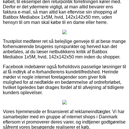
købet, til eksempel den returpolitik forretningen kører med.
Derfor er det ydermere vigtigt, at man altid bevarer ens
faktura e-mail, så man altid kan eftervise sin shopping af
Batibox Mediabox 1x5M, hvid, 142x142x50 mm, uden
hensyn til om man skal købe til en dame eller herre.
Trustpilot medfører ret så belejlige genveje til at bese mange
forhenværende brugeres synspunkter og herved kan det
anbefales, at du læser netbutikkens kritik af Batibox
Mediabox 1x5M, hvid, 142x142x50 mm inden du shopper.
Facebook indebærer også forholdsvis passelige løsninger til
at få indtryk af e-forhandlerens kundetilfredshed. Herinde
møder vi nogle internet foretagender som giver folk
mulighed for at nedfælde en bedømmelse af ordreforløbet,
hvilket ligeledes bør drages fordel af til afvejning af tidligere
kunders oplevelser.
Vores hjemmeside er finansieret af reklameindtægter. Vi har
samarbejder med en gruppe af internet shops i Danmark
eftersom vi promoverer deres varer, og indtjener godtgørelse
såfremt vores besøgende realiserer et køb.