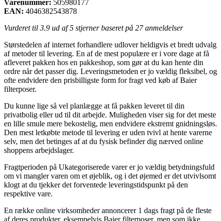
Varenummer:
505980177
EAN:
4046382543878
Vurderet til
3.9
ud af 5 stjerner baseret på
27
anmeldelser
Størstedelen af internet forhandlere udlover heldigvis et bredt udvalg
af metoder til levering. En af de mest populære er i vore dage at få
afleveret pakken hos en pakkeshop, som gør at du kan hente din
ordre når det passer dig. Leveringsmetoden er jo vældig fleksibel, og
ofte endvidere den prisbilligste form for fragt ved køb af Baier
filterposer.
Du kunne lige så vel planlægge at få pakken leveret til din
privatbolig eller ud til dit arbejde. Muligheden viser sig for det meste
en lille smule mere bekostelig, men endvidere ekstremt gnidningsløs.
Den mest letkøbte metode til levering er uden tvivl at hente varerne
selv, men det betinges af at du fysisk befinder dig nærved online
shoppens arbejdslager.
Fragtperioden på Ukategoriserede varer er jo vældig betydningsfuld
om vi mangler varen om et øjeblik, og i det øjemed er det utvivlsomt
klogt at du tjekker det forventede leveringstidspunkt på den
respektive vare.
En række online virksomheder annoncerer 1 dags fragt på de fleste
af deres produkter, eksempelvis Baier filterposer, men som ikke