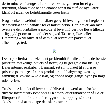
desto mindre afhænger af at ordren køres igennem før et givent
tidspunkt, sådan at de har en chance for at nå at få de nye varer
klargjort inden de logistikansatte tager hjem.
Nogle enkelte webbutikker sikrer gebyrfri levering, men i reglen er
det forudsat at du handler for et fastsat beløb. Derudover kan man
overveje den prisbilligste metode til levering, der i de fleste tilfælde
– ligegyldigt om man befinder sig ved Taastrup, Ikast eller
Bramming – vil blive at få dem til at levere din pakke til et
afhentningssted.
Det er jo efterhånden ekstremt problemfrit for alle at finde de bedste
priser fra forskellige outlets på nettet, og til gengæld har utallige
Baier internet selskaber i Danmark set sig tvunget til at presse
priserne på mange af deres produkter – til babyer og børn, og
samtidig til voksne – kolossalt, og endda nogle gange byde på fragt
uden gebyr.
Trods dette kan det til hver en tid blive tiden værd at udforske
diverse internet virksomheder i Danmark efter rabatkoder på Baier
filterposer forud for at du færdiggør din shopping, så du er
skudsikker på at modtage den skarpeste pris.