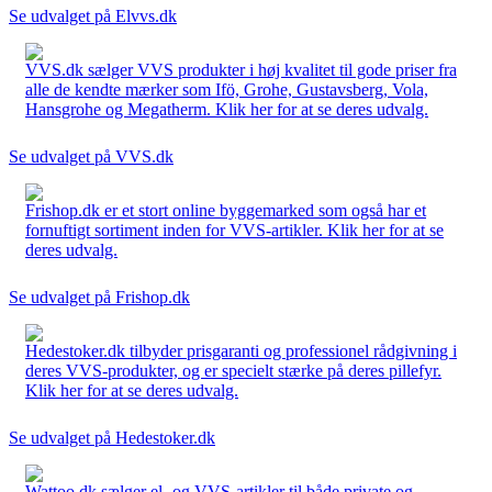
Se udvalget på Elvvs.dk
VVS.dk sælger VVS produkter i høj kvalitet til gode priser fra
alle de kendte mærker som Ifö, Grohe, Gustavsberg, Vola,
Hansgrohe og Megatherm. Klik her for at se deres udvalg.
Se udvalget på VVS.dk
Frishop.dk er et stort online byggemarked som også har et
fornuftigt sortiment inden for VVS-artikler. Klik her for at se
deres udvalg.
Se udvalget på Frishop.dk
Hedestoker.dk tilbyder prisgaranti og professionel rådgivning i
deres VVS-produkter, og er specielt stærke på deres pillefyr.
Klik her for at se deres udvalg.
Se udvalget på Hedestoker.dk
Wattoo.dk sælger el- og VVS-artikler til både private og