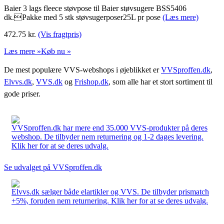
Baier 3 lags fleece støvpose til Baier støvsugere BSS5406
dk.Pakke med 5 stk støvsugerposer25L pr pose
(Læs mere)
472.75
kr.
(Vis fragtpris)
Læs mere »
Køb nu »
De mest populære VVS-webshops i øjeblikket er
VVSproffen.dk
,
Elvvs.dk
,
VVS.dk
og
Frishop.dk
, som alle har et stort sortiment til
gode priser.
VVSproffen.dk har mere end 35.000 VVS-produkter på deres
webshop. De tilbyder nem returnering og 1-2 dages levering.
Klik her for at se deres udvalg.
Se udvalget på VVSproffen.dk
Elvvs.dk sælger både elartikler og VVS. De tilbyder prismatch
+5%, foruden nem returnering. Klik her for at se deres udvalg.