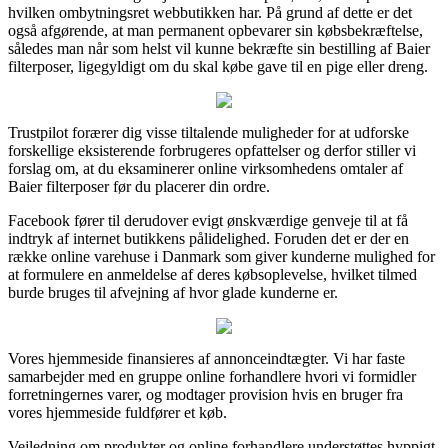
hvilken ombytningsret webbutikken har. På grund af dette er det
også afgørende, at man permanent opbevarer sin købsbekræftelse,
således man når som helst vil kunne bekræfte sin bestilling af Baier
filterposer, ligegyldigt om du skal købe gave til en pige eller dreng.
Trustpilot forærer dig visse tiltalende muligheder for at udforske
forskellige eksisterende forbrugeres opfattelser og derfor stiller vi
forslag om, at du eksaminerer online virksomhedens omtaler af
Baier filterposer før du placerer din ordre.
Facebook fører til derudover evigt ønskværdige genveje til at få
indtryk af internet butikkens pålidelighed. Foruden det er der en
række online varehuse i Danmark som giver kunderne mulighed for
at formulere en anmeldelse af deres købsoplevelse, hvilket tilmed
burde bruges til afvejning af hvor glade kunderne er.
Vores hjemmeside finansieres af annonceindtægter. Vi har faste
samarbejder med en gruppe online forhandlere hvori vi formidler
forretningernes varer, og modtager provision hvis en bruger fra
vores hjemmeside fuldfører et køb.
Vejledning om produkter og online forhandlere understøttes hyppigt,