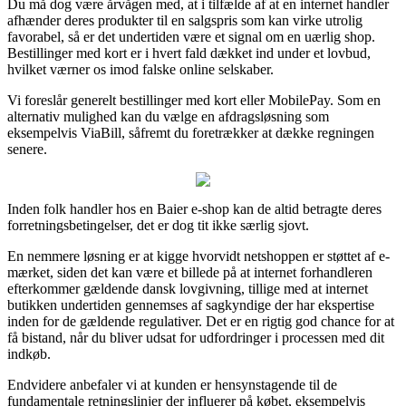
Du må dog være årvågen med, at i tilfælde af at en internet handler
afhænder deres produkter til en salgspris som kan virke utrolig
favorabel, så er det undertiden være et signal om en uærlig shop.
Bestillinger med kort er i hvert fald dækket ind under et lovbud,
hvilket værner os imod falske online selskaber.
Vi foreslår generelt bestillinger med kort eller MobilePay. Som en
alternativ mulighed kan du vælge en afdragsløsning som
eksempelvis ViaBill, såfremt du foretrækker at dække regningen
senere.
Inden folk handler hos en Baier e-shop kan de altid betragte deres
forretningsbetingelser, det er dog tit ikke særlig sjovt.
En nemmere løsning er at kigge hvorvidt netshoppen er støttet af e-
mærket, siden det kan være et billede på at internet forhandleren
efterkommer gældende dansk lovgivning, tillige med at internet
butikken undertiden gennemses af sagkyndige der har ekspertise
inden for de gældende regulativer. Det er en rigtig god chance for at
få bistand, når du bliver udsat for udfordringer i processen med dit
indkøb.
Endvidere anbefaler vi at kunden er hensynstagende til de
fundamentale retningslinjer der influerer på købet, eksempelvis