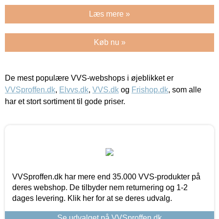
Læs mere »
Køb nu »
De mest populære VVS-webshops i øjeblikket er
VVSproffen.dk
,
Elvvs.dk
,
VVS.dk
og
Frishop.dk
, som alle
har et stort sortiment til gode priser.
VVSproffen.dk har mere end 35.000 VVS-produkter på
deres webshop. De tilbyder nem returnering og 1-2
dages levering. Klik her for at se deres udvalg.
Se udvalget på VVSproffen.dk