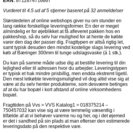
EAN:
8712874716667
Vurderet til
4.5
ud af 5 stjerner baseret på
32
anmeldelser
Størstedelen af online webshops giver nu om stunder en
lang række forskellige leveringsformer. En der er meget
almindelig er for øjeblikket at få afleveret pakken hos en
pakkeshop, så du selv har mulighed for at hente de købte
varer den dag der passer dig. Fragttypen er altså rigtig let,
samt typisk desuden den mindst kostelige slags levering ved
køb af Bæringer 300mm til tunge udslagsvaske (á 1 stk.).
Du kan på samme måde udse dig at bestille levering til din
lejlighed eller til adressen hvor du arbejder. Leveringstypen
er typisk et hak mindre prisbillig, men endda ekstremt ligetil.
Den mest letkøbte leveringsmulighed vil dog altid vise sig at
være at du selv henter produkterne, som desværre betinges
af at du har bopæl i kort afstand af online virksomhedens
bopæl.
Fragttiden på Vvs > VVS Katalog1 > 018375214 –
750457032 kan vise sig at være temmelig væsentlig i
tilfælde af at vi behøver varerne nu og her, og i det øjemed
er det i sandhed på sin plads at man efterser den estimerede
leveringsdato på den respektive vare.