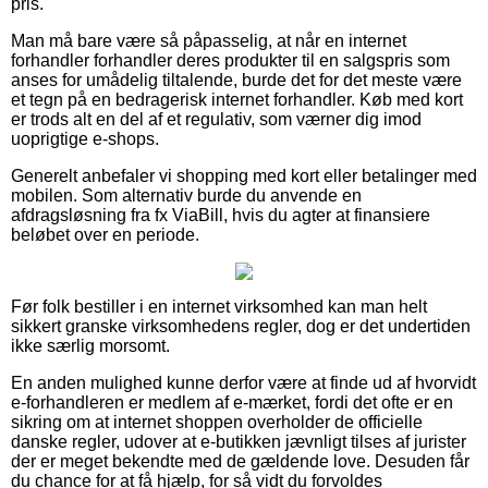
pris.
Man må bare være så påpasselig, at når en internet
forhandler forhandler deres produkter til en salgspris som
anses for umådelig tiltalende, burde det for det meste være
et tegn på en bedragerisk internet forhandler. Køb med kort
er trods alt en del af et regulativ, som værner dig imod
uoprigtige e-shops.
Generelt anbefaler vi shopping med kort eller betalinger med
mobilen. Som alternativ burde du anvende en
afdragsløsning fra fx ViaBill, hvis du agter at finansiere
beløbet over en periode.
Før folk bestiller i en internet virksomhed kan man helt
sikkert granske virksomhedens regler, dog er det undertiden
ikke særlig morsomt.
En anden mulighed kunne derfor være at finde ud af hvorvidt
e-forhandleren er medlem af e-mærket, fordi det ofte er en
sikring om at internet shoppen overholder de officielle
danske regler, udover at e-butikken jævnligt tilses af jurister
der er meget bekendte med de gældende love. Desuden får
du chance for at få hjælp, for så vidt du forvoldes