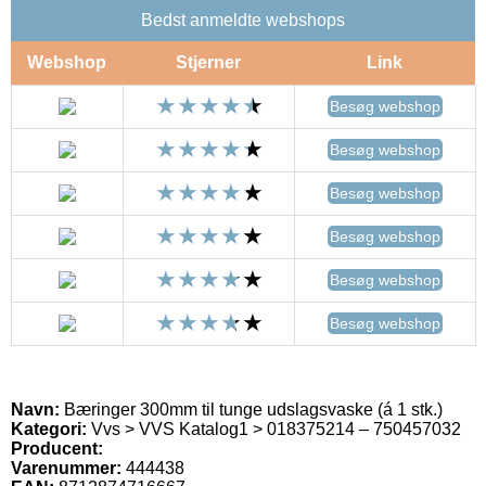
Bedst anmeldte webshops
Webshop
Stjerner
Link
Besøg webshop
Besøg webshop
Besøg webshop
Besøg webshop
Besøg webshop
Besøg webshop
Navn:
Bæringer 300mm til tunge udslagsvaske (á 1 stk.)
Kategori:
Vvs > VVS Katalog1 > 018375214 – 750457032
Producent:
Varenummer:
444438