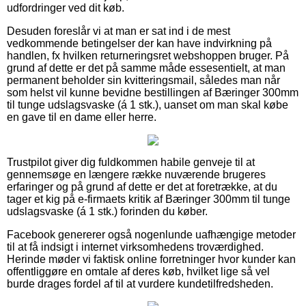
udfordringer ved dit køb.
Desuden foreslår vi at man er sat ind i de mest
vedkommende betingelser der kan have indvirkning på
handlen, fx hvilken returneringsret webshoppen bruger. På
grund af dette er det på samme måde essesentielt, at man
permanent beholder sin kvitteringsmail, således man når
som helst vil kunne bevidne bestillingen af Bæringer 300mm
til tunge udslagsvaske (á 1 stk.), uanset om man skal købe
en gave til en dame eller herre.
Trustpilot giver dig fuldkommen habile genveje til at
gennemsøge en længere række nuværende brugeres
erfaringer og på grund af dette er det at foretrække, at du
tager et kig på e-firmaets kritik af Bæringer 300mm til tunge
udslagsvaske (á 1 stk.) forinden du køber.
Facebook genererer også nogenlunde uafhængige metoder
til at få indsigt i internet virksomhedens troværdighed.
Herinde møder vi faktisk online forretninger hvor kunder kan
offentliggøre en omtale af deres køb, hvilket lige så vel
burde drages fordel af til at vurdere kundetilfredsheden.