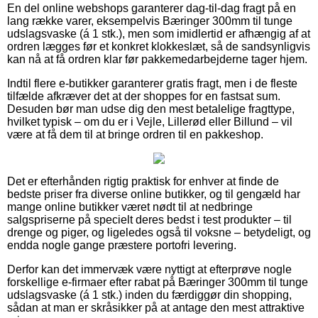
En del online webshops garanterer dag-til-dag fragt på en
lang række varer, eksempelvis Bæringer 300mm til tunge
udslagsvaske (á 1 stk.), men som imidlertid er afhængig af at
ordren lægges før et konkret klokkeslæt, så de sandsynligvis
kan nå at få ordren klar før pakkemedarbejderne tager hjem.
Indtil flere e-butikker garanterer gratis fragt, men i de fleste
tilfælde afkræver det at der shoppes for en fastsat sum.
Desuden bør man udse dig den mest betalelige fragttype,
hvilket typisk – om du er i Vejle, Lillerød eller Billund – vil
være at få dem til at bringe ordren til en pakkeshop.
Det er efterhånden rigtig praktisk for enhver at finde de
bedste priser fra diverse online butikker, og til gengæld har
mange online butikker været nødt til at nedbringe
salgspriserne på specielt deres bedst i test produkter – til
drenge og piger, og ligeledes også til voksne – betydeligt, og
endda nogle gange præstere portofri levering.
Derfor kan det immervæk være nyttigt at efterprøve nogle
forskellige e-firmaer efter rabat på Bæringer 300mm til tunge
udslagsvaske (á 1 stk.) inden du færdiggør din shopping,
sådan at man er skråsikker på at antage den mest attraktive