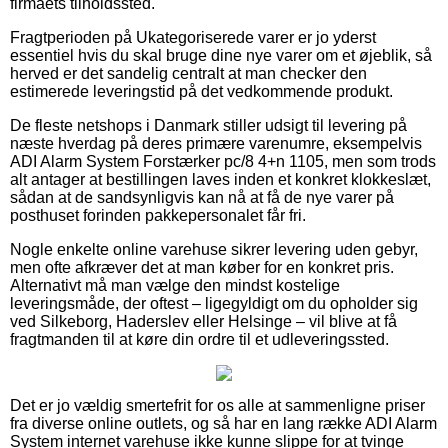
firmaets tilholdssted.
Fragtperioden på Ukategoriserede varer er jo yderst
essentiel hvis du skal bruge dine nye varer om et øjeblik, så
herved er det sandelig centralt at man checker den
estimerede leveringstid på det vedkommende produkt.
De fleste netshops i Danmark stiller udsigt til levering på
næste hverdag på deres primære varenumre, eksempelvis
ADI Alarm System Forstærker pc/8 4+n 1105, men som trods
alt antager at bestillingen laves inden et konkret klokkeslæt,
sådan at de sandsynligvis kan nå at få de nye varer på
posthuset forinden pakkepersonalet får fri.
Nogle enkelte online varehuse sikrer levering uden gebyr,
men ofte afkræver det at man køber for en konkret pris.
Alternativt må man vælge den mindst kostelige
leveringsmåde, der oftest – ligegyldigt om du opholder sig
ved Silkeborg, Haderslev eller Helsinge – vil blive at få
fragtmanden til at køre din ordre til et udleveringssted.
Det er jo vældig smertefrit for os alle at sammenligne priser
fra diverse online outlets, og så har en lang række ADI Alarm
System internet varehuse ikke kunne slippe for at tvinge