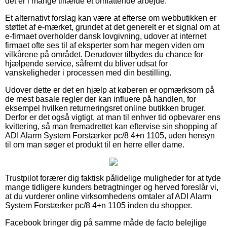
det er i mange tilfælde et omfattende arbejde.
Et alternativt forslag kan være at efterse om webbutikken er
støttet af e-mærket, grundet at det generelt er et signal om at
e-firmaet overholder dansk lovgivning, udover at internet
firmaet ofte ses til af eksperter som har megen viden om
vilkårene på området. Derudover tilbydes du chance for
hjælpende service, såfremt du bliver udsat for
vanskeligheder i processen med din bestilling.
Udover dette er det en hjælp at køberen er opmærksom på
de mest basale regler der kan influere på handlen, for
eksempel hvilken returneringsret online butikken bruger.
Derfor er det også vigtigt, at man til enhver tid opbevarer ens
kvittering, så man fremadrettet kan eftervise sin shopping af
ADI Alarm System Forstærker pc/8 4+n 1105, uden hensyn
til om man søger et produkt til en herre eller dame.
Trustpilot forærer dig faktisk pålidelige muligheder for at tyde
mange tidligere kunders betragtninger og herved foreslår vi,
at du vurderer online virksomhedens omtaler af ADI Alarm
System Forstærker pc/8 4+n 1105 inden du shopper.
Facebook bringer dig på samme måde de facto belejlige