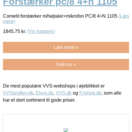
Forstærker pc/8 4+n 1105
Comelit forstærker m/højtaler+mikrofon PC/8 4+N 1105
(Læs
mere)
1845.75
kr.
(Vis fragtpris)
Læs mere »
Køb nu »
De mest populære VVS-webshops i øjeblikket er
VVSproffen.dk
,
Elvvs.dk
,
VVS.dk
og
Frishop.dk
, som alle
har et stort sortiment til gode priser.