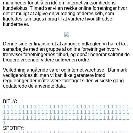
muligheder for at få en idé om internet virksomhedens
kundefokus. Tilmed ser vi en række online forretninger hvor
det er muligt at afgive en vurdering af deres køb, som
ligeledes kan tages i brug til at vurdere hvor tilfredse
kunderne er.
Denne side er finansieret af annonceindtægter. Vi har et tæt
samarbejde med en gruppe af online forretninger hvor vi
fremviser forretningernes tilbud, og opnår honorar såfremt de
brugere vi sender videre udfører en ordre.
Vejledning angående varer og internet varehuse i Danmark
vedligeholdes tit, men vi kan ikke garantere imod
reguleringer der måtte være foretaget siden vi sidste gang
opdaterede de anvendte data.
BITLY:
1
1
1
1
1
1
1
1
1
1
1
1
1
1
1
1
1
1
1
1
1
1
1
1
1
1
1
1
1
1
1
1
1
1
1
1
1
1
1
1
1
1
1
1
1
1
1
1
1
1
1
1
1
1
1
1
1
1
1
1
1
1
1
1
1
1
1
1
1
1
1
1
1
1
1
1
1
1
1
1
1
1
1
1
1
1
1
1
1
1
1
1
1
1
1
1
1
1
1
1
SPOTIFY: