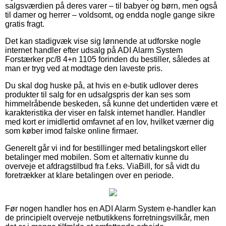
salgsværdien på deres varer – til babyer og børn, men også
til damer og herrer – voldsomt, og endda nogle gange sikre
gratis fragt.
Det kan stadigvæk vise sig lønnende at udforske nogle
internet handler efter udsalg på ADI Alarm System
Forstærker pc/8 4+n 1105 forinden du bestiller, således at
man er tryg ved at modtage den laveste pris.
Du skal dog huske på, at hvis en e-butik udlover deres
produkter til salg for en udsalgspris der kan ses som
himmelråbende beskeden, så kunne det undertiden være et
karakteristika der viser en falsk internet handler. Handler
med kort er imidlertid omfavnet af en lov, hvilket værner dig
som køber imod falske online firmaer.
Generelt går vi ind for bestillinger med betalingskort eller
betalinger med mobilen. Som et alternativ kunne du
overveje et afdragstilbud fra f.eks. ViaBill, for så vidt du
foretrækker at klare betalingen over en periode.
Før nogen handler hos en ADI Alarm System e-handler kan
de principielt overveje netbutikkens forretningsvilkår, men