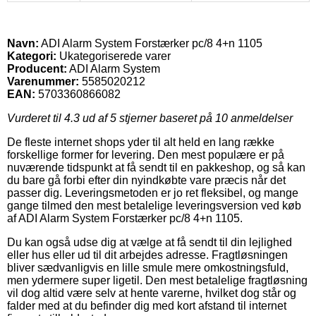
Navn:
ADI Alarm System Forstærker pc/8 4+n 1105
Kategori:
Ukategoriserede varer
Producent:
ADI Alarm System
Varenummer:
5585020212
EAN:
5703360866082
Vurderet til
4.3
ud af 5 stjerner baseret på
10
anmeldelser
De fleste internet shops yder til alt held en lang række
forskellige former for levering. Den mest populære er på
nuværende tidspunkt at få sendt til en pakkeshop, og så kan
du bare gå forbi efter din nyindkøbte vare præcis når det
passer dig. Leveringsmetoden er jo ret fleksibel, og mange
gange tilmed den mest betalelige leveringsversion ved køb
af ADI Alarm System Forstærker pc/8 4+n 1105.
Du kan også udse dig at vælge at få sendt til din lejlighed
eller hus eller ud til dit arbejdes adresse. Fragtløsningen
bliver sædvanligvis en lille smule mere omkostningsfuld,
men ydermere super ligetil. Den mest betalelige fragtløsning
vil dog altid være selv at hente varerne, hvilket dog står og
falder med at du befinder dig med kort afstand til internet