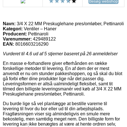
Besøg webshop
Navn:
3/4 X 22 MM Preskuglehane pres/omløber, Pettinaroli
Kategori:
Ventiler – Haner
Producent:
Pettinaroli
Varenummer:
429489122
EAN:
8016603216290
Vurderet til
4.6
ud af 5 stjerner baseret på
26
anmeldelser
En masse e-forhandlere giver efterhånden en række
forskellige metoder til levering. En af dem der er mest
anvendt er nu om stunder pakkeshoppen, og så skal du blot
gå forbi efter dine produkter lige når det passer dig.
Leveringsformen er altså ualmindeligt fleksibel, samt tit
tilmed den billigste leveringsmanér ved køb af 3/4 X 22 MM
Preskuglehane pres/omløber, Pettinaroli.
Du burde lige så vel planlægge at bestille varerne til
levering til hvor du bor eller ud til din arbejdsplads.
Fragtløsningen viser sig almindeligvis en smule mere
bekostelig, men samtidig meget nem. Den billigste form for
levering kan ikke benægtes at være at hente ordren selv,