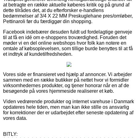
at betragte en række aktuelle køberes kritik og på grund af
dette tilrådes det, at du efterforsker e-handlens
bedømmelser af 3/4 X 22 MM Preskuglehane pres/omløber,
Pettinaroli før du færdiggør din shopping.
Facebook indebærer desuden fuldt ud fordelagtige genveje
til at få en idé om e-shoppens troværdighed. Foruden det
møder vi en del online webshops hvor folk kan notere en
omtale af købsoplevelsen, som tillige burde benyttes til at få
et indtryk af kundetilfredsheden.
Vores side er finansieret ved hjælp af annoncer. Vi arbejder
sammen med en række butikker på nettet hvor vi formidler
virksomhedernes produkter, og tjener honorar når en af de
besøgende på vores hjemmeside realiserer et køb.
Viden vedrørende produkter og internet varehuse i Danmark
opdateres hele tiden, men man kan ikke stille os ansvarlig
for korrektioner der er udarbejdet efter seneste opdatering af
vores data.
BITLY: