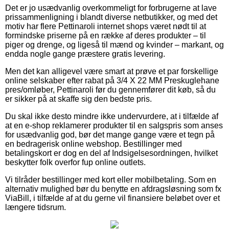
Det er jo usædvanlig overkommeligt for forbrugerne at lave
prissammenligning i blandt diverse netbutikker, og med det
motiv har flere Pettinaroli internet shops været nødt til at
formindske priserne på en række af deres produkter – til
piger og drenge, og ligeså til mænd og kvinder – markant, og
endda nogle gange præstere gratis levering.
Men det kan alligevel være smart at prøve et par forskellige
online selskaber efter rabat på 3/4 X 22 MM Preskuglehane
pres/omløber, Pettinaroli før du gennemfører dit køb, så du
er sikker på at skaffe sig den bedste pris.
Du skal ikke desto mindre ikke undervurdere, at i tilfælde af
at en e-shop reklamerer produkter til en salgspris som anses
for usædvanlig god, bør det mange gange være et tegn på
en bedragerisk online webshop. Bestillinger med
betalingskort er dog en del af Indsigelsesordningen, hvilket
beskytter folk overfor fup online outlets.
Vi tilråder bestillinger med kort eller mobilbetaling. Som en
alternativ mulighed bør du benytte en afdragsløsning som fx
ViaBill, i tilfælde af at du gerne vil finansiere beløbet over et
længere tidsrum.