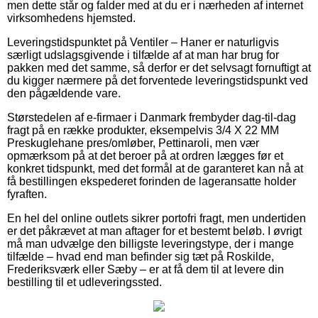
men dette står og falder med at du er i nærheden af internet
virksomhedens hjemsted.
Leveringstidspunktet på Ventiler – Haner er naturligvis
særligt udslagsgivende i tilfælde af at man har brug for
pakken med det samme, så derfor er det selvsagt fornuftigt at
du kigger nærmere på det forventede leveringstidspunkt ved
den pågældende vare.
Størstedelen af e-firmaer i Danmark frembyder dag-til-dag
fragt på en række produkter, eksempelvis 3/4 X 22 MM
Preskuglehane pres/omløber, Pettinaroli, men vær
opmærksom på at det beroer på at ordren lægges før et
konkret tidspunkt, med det formål at de garanteret kan nå at
få bestillingen ekspederet forinden de lageransatte holder
fyraften.
En hel del online outlets sikrer portofri fragt, men undertiden
er det påkrævet at man aftager for et bestemt beløb. I øvrigt
må man udvælge den billigste leveringstype, der i mange
tilfælde – hvad end man befinder sig tæt på Roskilde,
Frederiksværk eller Sæby – er at få dem til at levere din
bestilling til et udleveringssted.