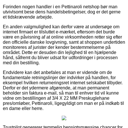
Forinden nogen handler i en Pettinaroli netshop bør man
utvivlsomt bese dens handelsbetingelser, dog er det gerne
et tidskrævende arbejde.
En anden valgmulighed kan derfor være at undersøge om
internet firmaet er tilsluttet e-mærket, eftersom det burde
være en påvisning af at online virksomheden retter sig efter
den officielle danske lovgivning, samt at shoppen undertiden
monitoreres af jurister der kender bestemmelserne på
området. Dette er desuden din lejlighed til en hjælpende
hånd, såfremt du bliver udsat for udfordringer i processen
med din bestilling.
Endvidere kan det anbefales at man er vidende om de
fundamentale retningslinjer der indvirker på handlen, for
eksempel hvilken returneringsret internet selskabet tilbyder.
Derfor er det ydermere afgørende, at man permanent
beholder sin faktura e-mail, så man til enhver tid vil kunne
vidne om bestillingen af 3/4 X 22 MM Preskuglehane
pres/omløber, Pettinaroli, ligegyldigt om man er på indkøb til
en dame eller herre.
Trustpilot genererer temmelig hensigtsmæssige chancer for