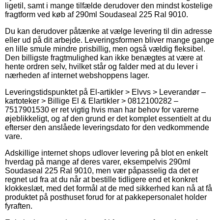
ligetil, samt i mange tilfælde derudover den mindst kostelige
fragtform ved køb af 290ml Soudaseal 225 Ral 9010.
Du kan derudover påtænke at vælge levering til din adresse
eller ud på dit arbejde. Leveringsformen bliver mange gange
en lille smule mindre prisbillig, men også vældig fleksibel.
Den billigste fragtmulighed kan ikke benægtes at være at
hente ordren selv, hvilket står og falder med at du lever i
nærheden af internet webshoppens lager.
Leveringstidspunktet på El-artikler > Elvvs > Leverandør –
kartoteker > Billige El & Elartikler > 0812100282 –
7517901530 er ret vigtig hvis man har behov for varerne
øjeblikkeligt, og af den grund er det komplet essentielt at du
efterser den anslåede leveringsdato for den vedkommende
vare.
Adskillige internet shops udlover levering på blot en enkelt
hverdag på mange af deres varer, eksempelvis 290ml
Soudaseal 225 Ral 9010, men vær påpasselig da det er
regnet ud fra at du når at bestille tidligere end et konkret
klokkeslæt, med det formål at de med sikkerhed kan nå at få
produktet på posthuset forud for at pakkepersonalet holder
fyraften.