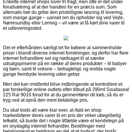
Enkelte internet shops lover fri fragt, men ofte er det under
forudsætning af at der handles for en præcis sum. Som
alternativ bør du gribe den prisbilligste løsning til levering,
som mange gange – uanset om du opholder sig ved Vejle,
Nørresundby eller Lemvig – vil være at få kørt dine varer til
et udleveringssted.
Det er efterhånden særligt let for købere at sammenholde
priser i blandt diverse internet forretninger, og derfor har flere
internet forhandlere set sig nødsaget til at sænke
udsalgspriserne på en række af deres produkter – til babyer
og børn, samt til voksne – betragteligt, og endda nogle
gange frembyde levering uden gebyr.
Men det kan imidlertid blive indbringende at kontrollere et
par forskellige online outlets efter tilbud på 290ml Soudaseal
225 Ral 9010 forud for at du gennemfører dit køb, så du er
tryg ved at opnå den mest betalelige pris.
Du skal trods alt være klar over, at ifald en shop
markedsfører deres varer til en pris der virker ubegribelig
letkøbt, så burde det i nogle tilfælde være et kendetegn på
en snydagtig internet forhandler. Bestillinger med
betalingskort er heldigvis en del af et lovbud, der bistår