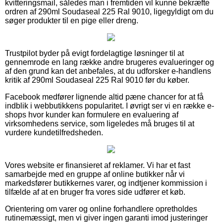
kvitteringsmail, således man i fremtiden vil kunne bekræfte
ordren af 290ml Soudaseal 225 Ral 9010, ligegyldigt om du
søger produkter til en pige eller dreng.
Trustpilot byder på evigt fordelagtige løsninger til at
gennemrode en lang række andre brugeres evalueringer og
af den grund kan det anbefales, at du udforsker e-handlens
kritik af 290ml Soudaseal 225 Ral 9010 før du køber.
Facebook medfører lignende altid pæne chancer for at få
indblik i webbutikkens popularitet. I øvrigt ser vi en række e-
shops hvor kunder kan formulere en evaluering af
virksomhedens service, som ligeledes må bruges til at
vurdere kundetilfredsheden.
Vores website er finansieret af reklamer. Vi har et fast
samarbejde med en gruppe af online butikker når vi
markedsfører butikkernes varer, og indtjener kommission i
tilfælde af at en bruger fra vores side udfører et køb.
Orientering om varer og online forhandlere opretholdes
rutinemæssigt, men vi giver ingen garanti imod justeringer