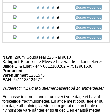
Besøg webshop
Besøg webshop
Besøg webshop
Besøg webshop
Navn:
290ml Soudaseal 225 Ral 9010
Kategori:
El-artikler > Elvvs > Leverandør – kartoteker >
Billige El & Elartikler > 0812100282 – 7517901530
Producent:
Varenummer:
1231573
EAN:
5411183124677
Vurderet til
4.1
ud af 5 stjerner baseret på
14
anmeldelser
En masse internet handler udlover i vore dage et hav af
forskellige fragtmuligheder. En af de mest populære er nu
om dage afhentningssteder, som gør at du kan hente din
nyindkøbte vare når der er tid til det. Den er altså meget