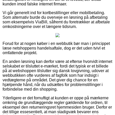
kunden imod falske internet firmaer.
Vi går generelt ind for kortbestillinger eller mobilbetaling.
Som alternativ burde du overveje en løsning på afbetaling
som eksempelvis ViaBill, såfremt du foretrækker at afbetale
omkostningerne over et længere tidsrum.
Forud for at nogen køber i en webbutik bør man i princippet
læse netshoppens handelsaftale, dog er det uden tvivl et
omfattende projekt.
En anden løsning kan derfor være at efterse hvorvidt internet
selskabet er tilsluttet e-mærket, fordi det typisk er et billede
på at webshoppen tilslutter sig dansk lovgivning, udover at
webbutikken ofte vurderes af fagfolk som har indsigt i
vedtægterne på området. Det giver dig chance for en
hjælpende hånd, når du udsættes for problemstillinger i
forbindelse med din shopping.
Yderligere er det fornuftigt at kunden er oppe på mærkerne
omkring de grundlæggende regler gældende for ordren, til
eksempel den returneringsret hjemmesiden bruger. Derfor er
det tillige essesentielt, at man stadigvæk bevarer ens