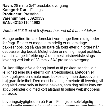
Navn:
28 mm x 3/4" prestabo overgang
Kategori:
Rør – Fittings
Producent:
Prestabo
Varenummer:
33920339
EAN:
4015211641993
Vurderet til
3.6
ud af 5 stjerner baseret på
9
anmeldelser
Mange online firmaer foreslår i vore dage flere muligheder
for fragt. En der er meget almindelig er nu om dage
pakkeshops, og så kan du bare gå forbi efter din ordre når
det passer dig bedst. Muligheden er nemlig meget praktisk,
samt i mange tilfælde også den mest prisbevidste slags
levering ved køb af 28 mm x 3/4" prestabo overgang.
Du kan tillige afveje for og imod at få pakken sendt til din
lejlighed eller hus eller til din arbejdsplads. Metoden er
beklageligvis en smule mere bekostelig, men derudover i
høj grad fleksibel. Den mest betalelige metode til levering vil
dog altid være selv at hente pakken, som dog stiller krav om
at du befinder dig med kort afstand til online webshoppens
adresse.
Leveringsdygtigheden på Rør – Fittings er selvfølgelig
usædvanlig central når vi står og skal bruge ordren inden for