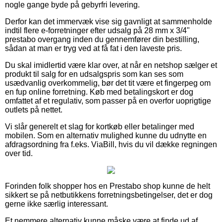
nogle gange byde på gebyrfri levering.
Derfor kan det immervæk vise sig gavnligt at sammenholde
indtil flere e-forretninger efter udsalg på 28 mm x 3/4"
prestabo overgang inden du gennemfører din bestilling,
sådan at man er tryg ved at få fat i den laveste pris.
Du skal imidlertid være klar over, at når en netshop sælger et
produkt til salg for en udsalgspris som kan ses som
usædvanlig overkommelig, bør det tit være et fingerpeg om
en fup online forretning. Køb med betalingskort er dog
omfattet af et regulativ, som passer på en overfor uoprigtige
outlets på nettet.
Vi slår generelt et slag for kortkøb eller betalinger med
mobilen. Som en alternativ mulighed kunne du udnytte en
afdragsordning fra f.eks. ViaBill, hvis du vil dække regningen
over tid.
Forinden folk shopper hos en Prestabo shop kunne de helt
sikkert se på netbutikkens forretningsbetingelser, det er dog
gerne ikke særlig interessant.
Et nemmere alternativ kunne måske være at finde ud af