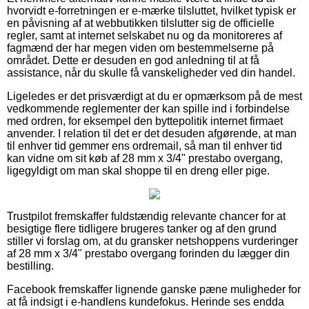
hvorvidt e-forretningen er e-mærke tilsluttet, hvilket typisk er
en påvisning af at webbutikken tilslutter sig de officielle
regler, samt at internet selskabet nu og da monitoreres af
fagmænd der har megen viden om bestemmelserne på
området. Dette er desuden en god anledning til at få
assistance, når du skulle få vanskeligheder ved din handel.
Ligeledes er det prisværdigt at du er opmærksom på de mest
vedkommende reglementer der kan spille ind i forbindelse
med ordren, for eksempel den byttepolitik internet firmaet
anvender. I relation til det er det desuden afgørende, at man
til enhver tid gemmer ens ordremail, så man til enhver tid
kan vidne om sit køb af 28 mm x 3/4" prestabo overgang,
ligegyldigt om man skal shoppe til en dreng eller pige.
Trustpilot fremskaffer fuldstændig relevante chancer for at
besigtige flere tidligere brugeres tanker og af den grund
stiller vi forslag om, at du gransker netshoppens vurderinger
af 28 mm x 3/4" prestabo overgang forinden du lægger din
bestilling.
Facebook fremskaffer lignende ganske pæne muligheder for
at få indsigt i e-handlens kundefokus. Herinde ses endda