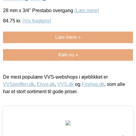
28 mm x 3/4" Prestabo overgang
(Læs mere)
84.75
kr.
(Vis fragtpris)
Læs mere »
Køb nu »
De mest populære VVS-webshops i øjeblikket er
VVSproffen.dk
,
Elvvs.dk
,
VVS.dk
og
Frishop.dk
, som alle
har et stort sortiment til gode priser.