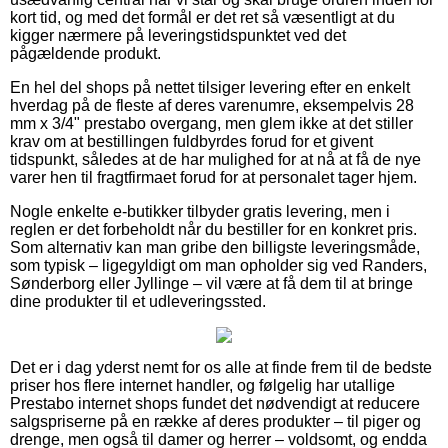
kort tid, og med det formål er det ret så væsentligt at du
kigger nærmere på leveringstidspunktet ved det
pågældende produkt.
En hel del shops på nettet tilsiger levering efter en enkelt
hverdag på de fleste af deres varenumre, eksempelvis 28
mm x 3/4" prestabo overgang, men glem ikke at det stiller
krav om at bestillingen fuldbyrdes forud for et givent
tidspunkt, således at de har mulighed for at nå at få de nye
varer hen til fragtfirmaet forud for at personalet tager hjem.
Nogle enkelte e-butikker tilbyder gratis levering, men i
reglen er det forbeholdt når du bestiller for en konkret pris.
Som alternativ kan man gribe den billigste leveringsmåde,
som typisk – ligegyldigt om man opholder sig ved Randers,
Sønderborg eller Jyllinge – vil være at få dem til at bringe
dine produkter til et udleveringssted.
Det er i dag yderst nemt for os alle at finde frem til de bedste
priser hos flere internet handler, og følgelig har utallige
Prestabo internet shops fundet det nødvendigt at reducere
salgspriserne på en række af deres produkter – til piger og
drenge, men også til damer og herrer – voldsomt, og endda