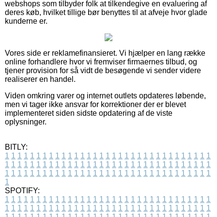
webshops som tilbyder folk at tilkendegive en evaluering af
deres køb, hvilket tillige bør benyttes til at afveje hvor glade
kunderne er.
Vores side er reklamefinansieret. Vi hjælper en lang række
online forhandlere hvor vi fremviser firmaernes tilbud, og
tjener provision for så vidt de besøgende vi sender videre
realiserer en handel.
Viden omkring varer og internet outlets opdateres løbende,
men vi tager ikke ansvar for korrektioner der er blevet
implementeret siden sidste opdatering af de viste
oplysninger.
BITLY:
1
1
1
1
1
1
1
1
1
1
1
1
1
1
1
1
1
1
1
1
1
1
1
1
1
1
1
1
1
1
1
1
1
1
1
1
1
1
1
1
1
1
1
1
1
1
1
1
1
1
1
1
1
1
1
1
1
1
1
1
1
1
1
1
1
1
1
1
1
1
1
1
1
1
1
1
1
1
1
1
1
1
1
1
1
1
1
1
1
1
1
1
1
1
1
1
1
1
1
1
SPOTIFY:
1
1
1
1
1
1
1
1
1
1
1
1
1
1
1
1
1
1
1
1
1
1
1
1
1
1
1
1
1
1
1
1
1
1
1
1
1
1
1
1
1
1
1
1
1
1
1
1
1
1
1
1
1
1
1
1
1
1
1
1
1
1
1
1
1
1
1
1
1
1
1
1
1
1
1
1
1
1
1
1
1
1
1
1
1
1
1
1
1
1
1
1
1
1
1
1
1
1
1