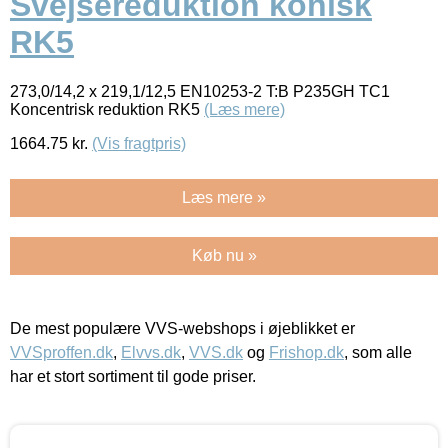
Svejsereduktion konisk
RK5
273,0/14,2 x 219,1/12,5 EN10253-2 T:B P235GH TC1
Koncentrisk reduktion RK5
(Læs mere)
1664.75
kr.
(Vis fragtpris)
Læs mere »
Køb nu »
De mest populære VVS-webshops i øjeblikket er
VVSproffen.dk
,
Elvvs.dk
,
VVS.dk
og
Frishop.dk
, som alle
har et stort sortiment til gode priser.