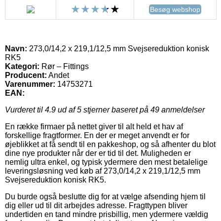
Besøg webshop
Navn:
273,0/14,2 x 219,1/12,5 mm Svejsereduktion konisk
RK5
Kategori:
Rør – Fittings
Producent:
Andet
Varenummer:
14753271
EAN:
Vurderet til
4.9
ud af 5 stjerner baseret på
49
anmeldelser
En række firmaer på nettet giver til alt held et hav af
forskellige fragtformer. En der er meget anvendt er for
øjeblikket at få sendt til en pakkeshop, og så afhenter du blot
dine nye produkter når der er tid til det. Muligheden er
nemlig ultra enkel, og typisk ydermere den mest betalelige
leveringsløsning ved køb af 273,0/14,2 x 219,1/12,5 mm
Svejsereduktion konisk RK5.
Du burde også beslutte dig for at vælge afsending hjem til
dig eller ud til dit arbejdes adresse. Fragttypen bliver
undertiden en tand mindre prisbillig, men ydermere vældig