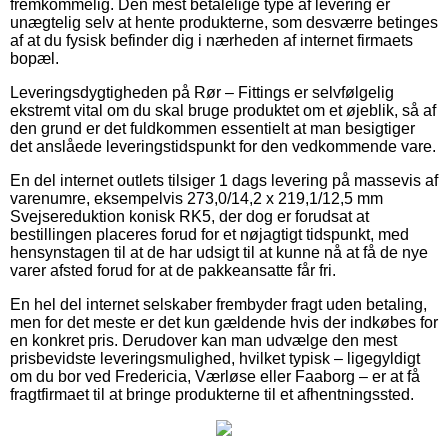
fremkommelig. Den mest betalelige type af levering er
unægtelig selv at hente produkterne, som desværre betinges
af at du fysisk befinder dig i nærheden af internet firmaets
bopæl.
Leveringsdygtigheden på Rør – Fittings er selvfølgelig
ekstremt vital om du skal bruge produktet om et øjeblik, så af
den grund er det fuldkommen essentielt at man besigtiger
det anslåede leveringstidspunkt for den vedkommende vare.
En del internet outlets tilsiger 1 dags levering på massevis af
varenumre, eksempelvis 273,0/14,2 x 219,1/12,5 mm
Svejsereduktion konisk RK5, der dog er forudsat at
bestillingen placeres forud for et nøjagtigt tidspunkt, med
hensynstagen til at de har udsigt til at kunne nå at få de nye
varer afsted forud for at de pakkeansatte får fri.
En hel del internet selskaber frembyder fragt uden betaling,
men for det meste er det kun gældende hvis der indkøbes for
en konkret pris. Derudover kan man udvælge den mest
prisbevidste leveringsmulighed, hvilket typisk – ligegyldigt
om du bor ved Fredericia, Værløse eller Faaborg – er at få
fragtfirmaet til at bringe produkterne til et afhentningssted.