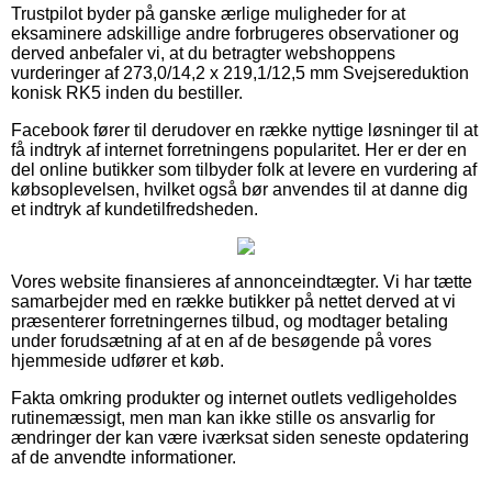
Trustpilot byder på ganske ærlige muligheder for at
eksaminere adskillige andre forbrugeres observationer og
derved anbefaler vi, at du betragter webshoppens
vurderinger af 273,0/14,2 x 219,1/12,5 mm Svejsereduktion
konisk RK5 inden du bestiller.
Facebook fører til derudover en række nyttige løsninger til at
få indtryk af internet forretningens popularitet. Her er der en
del online butikker som tilbyder folk at levere en vurdering af
købsoplevelsen, hvilket også bør anvendes til at danne dig
et indtryk af kundetilfredsheden.
Vores website finansieres af annonceindtægter. Vi har tætte
samarbejder med en række butikker på nettet derved at vi
præsenterer forretningernes tilbud, og modtager betaling
under forudsætning af at en af de besøgende på vores
hjemmeside udfører et køb.
Fakta omkring produkter og internet outlets vedligeholdes
rutinemæssigt, men man kan ikke stille os ansvarlig for
ændringer der kan være iværksat siden seneste opdatering
af de anvendte informationer.