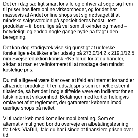
Det er i dag særligt smart for alle og enhver at søge sig frem
til priser hos flere online virksomheder, og for det har
massevis af Andet online shops set sig nødsaget til at
mindske salgsværdien på specielt deres bedst i test
produkter – til børn, lige så vel som til kvinder og mænd –
betydeligt, og endda nogle gange byde på fragt uden
beregning.
Det kan dog stadigvæk vise sig gunstigt at udforske
forskellige e-butikker efter udsalg på 273,0/14,2 x 219,1/12,5
mm Svejsereduktion konisk RK5 forud for at du handler,
sådan at man er velinformeret til at modtage den mindst
kostelige pris.
Du må alligevel være klar over, at ifald en internet forhandler
afhænder produkter til en udsalgspris som er helt ekstremt
tiltalende, så bør det i nogle tilfælde være en indikator for en
falsk internet virksomhed. Betalinger med kort er heldigvis
omfavnet af et reglement, der garanterer køberen imod
uærlige shops på nettet.
Vi tilråder køb med kort eller mobilbetaling. Som en
alternativ mulighed bør du overveje en afbetalingsløsning
fra f.eks. ViaBill, ifald du har i sinde at finansiere prisen over
tid.