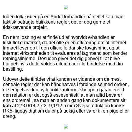
Inden folk køber på en Andet forhandler på nettet kan man
faktisk betragte butikkens regler, det er dog gerne et
tidskrævende projekt.
En nem løsning er at finde ud af hvorvidt e-handlen er
tilsluttet e-mærket, da det ofte er en erklæring om at internet
firmaet lever op til den officielle danske lovgivning, og at
internet virksomheden tit evalueres af fagmænd som kender
retningslinjerne. Desuden giver det dig genvej til at blive
hjulpet, hvis du forvoldes dilemmaer i forbindelse med din
bestilling.
Udover dette tilråder vi at kunden er vidende om de mest
centrale regler der kan håndhæves i forbindelse med ordren,
eksempelvis den byttepolitik internet shoppen garanterer. I
den relation er det også essesentielt, at man altid bevarer
ens ordremail, så man en anden gang kan dokumentere sit
køb af 273,0/14,2 x 219,1/12,5 mm Svejsereduktion konisk
RK5, ligegyldigt om du er på udkig efter varer til en pige eller
dreng.