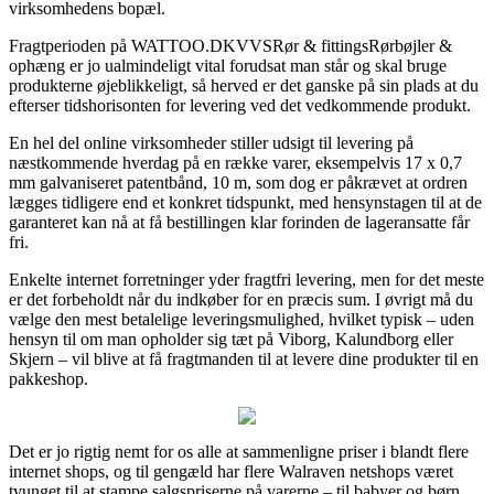
virksomhedens bopæl.
Fragtperioden på WATTOO.DKVVSRør & fittingsRørbøjler &
ophæng er jo ualmindeligt vital forudsat man står og skal bruge
produkterne øjeblikkeligt, så herved er det ganske på sin plads at du
efterser tidshorisonten for levering ved det vedkommende produkt.
En hel del online virksomheder stiller udsigt til levering på
næstkommende hverdag på en række varer, eksempelvis 17 x 0,7
mm galvaniseret patentbånd, 10 m, som dog er påkrævet at ordren
lægges tidligere end et konkret tidspunkt, med hensynstagen til at de
garanteret kan nå at få bestillingen klar forinden de lageransatte får
fri.
Enkelte internet forretninger yder fragtfri levering, men for det meste
er det forbeholdt når du indkøber for en præcis sum. I øvrigt må du
vælge den mest betalelige leveringsmulighed, hvilket typisk – uden
hensyn til om man opholder sig tæt på Viborg, Kalundborg eller
Skjern – vil blive at få fragtmanden til at levere dine produkter til en
pakkeshop.
Det er jo rigtig nemt for os alle at sammenligne priser i blandt flere
internet shops, og til gengæld har flere Walraven netshops været
tvunget til at stampe salgspriserne på varerne – til babyer og børn,