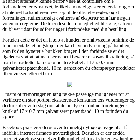
Et andet alternativ kunne derfor være at kontrollere om e-
forhandleren er e-mærket, hvilket almindeligvis er en erklæring om
at internet forhandleren lever op til de officielle regler, og at
forretningen rutinemæssigt evalueres af eksperter som har megen
viden om reglerne. Dette er desuden din lejlighed til støtte, såfremt
du bliver udsat for udfordringer i forbindelse med din bestilling.
Foruden dette er det en hjælp at kunden er omhyggelig omkring de
fundamentale retningslinjer der kan have indvirkning på handlen,
som fx den bytteret e-butikken bruger. I den forbindelse er det
ligeledes vigtigt, at man permanent bevarer ens e-mail kvittering, så
man fremadrettet kan dokumentere købet af 17 x 0,7 mm
galvaniseret patentbånd, 10 m, uanset om du efterspørger produkter
til en voksen eller et barn.
Trustpilot frembringer en lang række passelige muligheder for at
verificere en stor portion eksisterende konsumenters vurderinger og
derfor stiller vi forslag om, at du analyserer online forretningens
kritik af 17 x 0,7 mm galvaniseret patentbånd, 10 m forinden du
køber.
Facebook præsterer derudover temmelig nyttige genveje til at få
indblik i internet firmaets troværdighed. Desuden er der endda
internet varehuse som giver folk mulighed for at ytre en evaluering