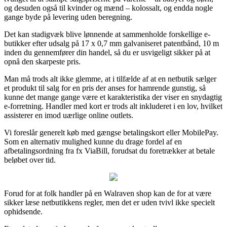
og desuden også til kvinder og mænd – kolossalt, og endda nogle
gange byde på levering uden beregning.
Det kan stadigvæk blive lønnende at sammenholde forskellige e-
butikker efter udsalg på 17 x 0,7 mm galvaniseret patentbånd, 10 m
inden du gennemfører din handel, så du er usvigeligt sikker på at
opnå den skarpeste pris.
Man må trods alt ikke glemme, at i tilfælde af at en netbutik sælger
et produkt til salg for en pris der anses for hamrende gunstig, så
kunne det mange gange være et karakteristika der viser en snydagtig
e-forretning. Handler med kort er trods alt inkluderet i en lov, hvilket
assisterer en imod uærlige online outlets.
Vi foreslår generelt køb med gængse betalingskort eller MobilePay.
Som en alternativ mulighed kunne du drage fordel af en
afbetalingsordning fra fx ViaBill, forudsat du foretrækker at betale
beløbet over tid.
Forud for at folk handler på en Walraven shop kan de for at være
sikker læse netbutikkens regler, men det er uden tvivl ikke specielt
ophidsende.