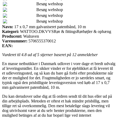
Besøg webshop
Besøg webshop
Besøg webshop
Besøg webshop
Navn:
17 x 0,7 mm galvaniseret patentbånd, 10 m
Kategori:
WATTOO.DKVVSRør & fittingsRørbøjler & ophæng
Producent:
Walraven
Varenummer:
5706555370012
EAN:
Vurderet til
4.8
ud af 5 stjerner baseret på
12
anmeldelser
En masse netbutikker i Danmark udlover i vore dage et bredt udvalg
af leveringsmidler. En sikker vinder er for øjeblikket at få leveret til
et udleveringssted, og så kan du bare gå forbi efter produkterne når
der er mulighed for det. Fragtmuligheden er jo særdeles smart, og
typisk også den prisbilligste leveringsversion ved køb af 17 x 0,7
mm galvaniseret patentbånd, 10 m.
Du kan derudover udse dig at få ordren sendt til dit hus eller ud på
din arbejdsplads. Metoden er oftest et hak mindre prisbillig, men
tillige ret så overkommelig. Den mest betalelige slags levering vil
dog utvivlsomt være at du selv henter produkterne, men den
mulighed betinges af at du har bopæl lige ved internet