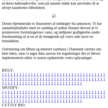
af deres købsoplevelse, som på samme måde kan anvendes til at
afveje kundernes tilfredshed.
Denne hjemmeside er finansieret af indtægter fra annoncer. Vi har
samarbejdsaftaler med en samling af online firmaer derved at vi
promoverer forretningernes varer, og indtjener godtgørelse under
forudsætning af at en af de besøgende på vores side laver en
transaktion.
Orientering om tilbud og internet varehuse i Danmark værnes om
hele tiden, men vi tager ikke ansvar for reguleringer der er blevet
implementeret siden vi senest opdaterede vores oplysninger.
BITLY:
1
1
1
1
1
1
1
1
1
1
1
1
1
1
1
1
1
1
1
1
1
1
1
1
1
1
1
1
1
1
1
1
1
1
1
1
1
1
1
1
1
1
1
1
1
1
1
1
1
1
1
1
1
1
1
1
1
1
1
1
1
1
1
1
1
1
1
1
1
1
1
1
1
1
1
1
1
1
1
1
1
1
1
1
1
1
1
1
1
1
1
1
1
1
1
1
1
1
1
1
SPOTIFY:
1
1
1
1
1
1
1
1
1
1
1
1
1
1
1
1
1
1
1
1
1
1
1
1
1
1
1
1
1
1
1
1
1
1
1
1
1
1
1
1
1
1
1
1
1
1
1
1
1
1
1
1
1
1
1
1
1
1
1
1
1
1
1
1
1
1
1
1
1
1
1
1
1
1
1
1
1
1
1
1
1
1
1
1
1
1
1
1
1
1
1
1
1
1
1
1
1
1
1
1
CUTTLY BIO: