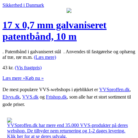
Sikkerhed i Danmark
17 x 0,7 mm galvaniseret
patentbånd, 10 m
. Patentbånd i galvaniseret stål . Anvendes til fastgørelse og ophæng
af træ, rør m.m.
(Læs mere)
43
kr.
(Vis fragtpris)
Læs mere »
Køb nu »
De mest populære VVS-webshops i øjeblikket er
VVSproffen.dk
,
Elvvs.dk
,
VVS.dk
og
Frishop.dk
, som alle har et stort sortiment til
gode priser.
VVSproffen.dk har mere end 35.000 VVS-produkter på deres
webshop. De tilbyder nem returnering og 1-2 dages levering.
Klik her for at se deres udvalg.