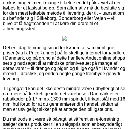
omkostninger, men i mange tilfælde er det påkrævet at der
købes for et fastsat beløb. Som alternativ må du beslutte sig
for den mest letkøbte metode til levering, der tit – uanset om
du befinder sig i Silkeborg, Sønderborg eller Vejen – vil
blive at få fragtmanden til at køre din ordre til et
afhentningssted.
Det er i dag temmelig smart for købere at sammenligne
priser (via fx PriceRunner) på forskellige internet forhandlere
i Danmark, og på grund af dette har flere Andet online shops
set sig nødsaget til at mindske prisniveauet på mange af
deres varer – til drenge og piger, og tillige også til kvinder og
mænd – drastisk, og endda nogle gange frembyde gebyrfri
levering.
Til gengæld kan det ikke desto mindre være udbytterigt at se
nærmere på forskellige internet varehuse i Danmark efter
rabatkoder på 17 mm x 1300 mm spindel, firkant stål med 16
mm. hul forud for at du gennemfører din handel, sådan at
man er usvigeligt sikker på at antage den billigste pris.
Du må trods alt være så påvagt, at såfremt en e-forretning
sælger deres produkter til en salgspris som er besynderligt