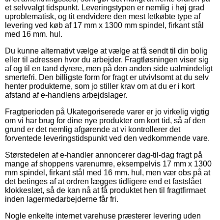
et selvvalgt tidspunkt. Leveringstypen er nemlig i høj grad
uproblematisk, og tit endvidere den mest letkøbte type af
levering ved køb af 17 mm x 1300 mm spindel, firkant stål
med 16 mm. hul.
Du kunne alternativt vælge at vælge at få sendt til din bolig
eller til adressen hvor du arbejder. Fragtløsningen viser sig
af og til en tand dyrere, men på den anden side ualmindeligt
smertefri. Den billigste form for fragt er utvivlsomt at du selv
henter produkterne, som jo stiller krav om at du er i kort
afstand af e-handlens arbejdslager.
Fragtperioden på Ukategoriserede varer er jo virkelig vigtig
om vi har brug for dine nye produkter om kort tid, så af den
grund er det nemlig afgørende at vi kontrollerer det
forventede leveringstidspunkt ved den vedkommende vare.
Størstedelen af e-handler annoncerer dag-til-dag fragt på
mange af shoppens varenumre, eksempelvis 17 mm x 1300
mm spindel, firkant stål med 16 mm. hul, men vær obs på at
det betinges af at ordren lægges tidligere end et fastslået
klokkeslæt, så de kan nå at få produktet hen til fragtfirmaet
inden lagermedarbejderne får fri.
Nogle enkelte internet varehuse præsterer levering uden