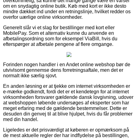
overkommelig, så kunne det mange gange være en varsel
om en snydagtig online butik. Køb med kort er ikke desto
mindre dækket ind under en retningslinje, hvilket redder os
overfor uærlige online virksomheder.
Generelt slår vi et slag for bestillinger med kort eller
MobilePay. Som et alternativ kunne du anvende en
afbetalingsordning som for eksempel ViaBill, hvis du
efterspørger at afbetale pengene af flere omgange.
Forinden nogen handler i en Andet online webshop bør de
utvivlsomt gennemse dens forretningsaftale, men det er
normalt ikke særlig sjovt.
En anden løsning er at tjekke om internet virksomheden er
e-mærke godkendt, fordi det er et kendetegn for at internet
virksomheden forsvarer gældende dansk lovgivning, udover
at webshoppen løbende undersøges af eksperter som har
meget erfaring med de gældende bestemmelser. Dette er
desuden din genvej til at blive hjulpet, hvis du får problemer
med din handel.
Ligeledes er det prisværdigt at køberen er opmærksom på
de mest aktuelle regler der har indflydelse på bestillingen,