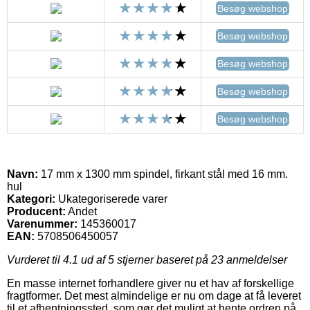
Besøg webshop
Besøg webshop
Besøg webshop
Besøg webshop
Besøg webshop
Navn:
17 mm x 1300 mm spindel, firkant stål med 16 mm.
hul
Kategori:
Ukategoriserede varer
Producent:
Andet
Varenummer:
145360017
EAN:
5708506450057
Vurderet til
4.1
ud af 5 stjerner baseret på
23
anmeldelser
En masse internet forhandlere giver nu et hav af forskellige
fragtformer. Det mest almindelige er nu om dage at få leveret
til et afhentningssted, som gør det muligt at hente ordren på