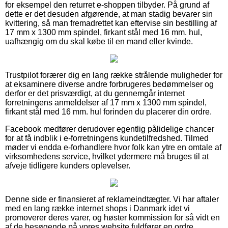
for eksempel den returret e-shoppen tilbyder. På grund af
dette er det desuden afgørende, at man stadig bevarer sin
kvittering, så man fremadrettet kan eftervise sin bestilling af
17 mm x 1300 mm spindel, firkant stål med 16 mm. hul,
uafhængig om du skal købe til en mand eller kvinde.
Trustpilot forærer dig en lang række strålende muligheder for
at eksaminere diverse andre forbrugeres bedømmelser og
derfor er det prisværdigt, at du gennemgår internet
forretningens anmeldelser af 17 mm x 1300 mm spindel,
firkant stål med 16 mm. hul forinden du placerer din ordre.
Facebook medfører derudover egentlig pålidelige chancer
for at få indblik i e-forretningens kundetilfredshed. Tilmed
møder vi endda e-forhandlere hvor folk kan ytre en omtale af
virksomhedens service, hvilket ydermere må bruges til at
afveje tidligere kunders oplevelser.
Denne side er finansieret af reklameindtægter. Vi har aftaler
med en lang række internet shops i Danmark idet vi
promoverer deres varer, og høster kommission for så vidt en
af de besøgende på vores website fuldfører en ordre.