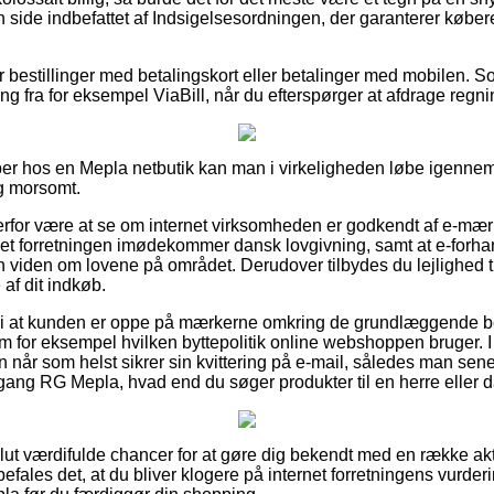
 side indbefattet af Indsigelsesordningen, der garanterer købe
for bestillinger med betalingskort eller betalinger med mobilen. S
g fra for eksempel ViaBill, når du efterspørger at afdrage regnin
er hos en Mepla netbutik kan man i virkeligheden løbe igennem 
ig morsomt.
derfor være at se om internet virksomheden er godkendt af e-mær
net forretningen imødekommer dansk lovgivning, samt at e-forha
den om lovene på området. Derudover tilbydes du lejlighed til
af dit indkøb.
vi at kunden er oppe på mærkerne omkring de grundlæggende be
m for eksempel hvilken byttepolitik online webshoppen bruger. I
man når som helst sikrer sin kvittering på e-mail, således man se
ang RG Mepla, hvad end du søger produkter til en herre eller 
olut værdifulde chancer for at gøre dig bekendt med en række ak
befales det, at du bliver klogere på internet forretningens vurder