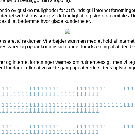
 før du færdiggør din shopping.
de evigt sikre muligheder for at få indsigt i internet forretning
 internet webshops som gør det muligt at registrere en omtale a
s til at bedømme hvor glade kunderne er.
nsieret af reklamer. Vi arbejder sammen med et hold af interne
nes varer, og opnår kommission under forudsætning af at den b
r og internet forretninger værnes om rutinemæssigt, men vi tage
vet foretaget efter at vi sidste gang opdaterede sidens oplysning
1
1
1
1
1
1
1
1
1
1
1
1
1
1
1
1
1
1
1
1
1
1
1
1
1
1
1
1
1
1
1
1
1
1
1
1
1
1
1
1
1
1
1
1
1
1
1
1
1
1
1
1
1
1
1
1
1
1
1
1
1
1
1
1
1
1
1
1
1
1
1
1
1
1
1
1
1
1
1
1
1
1
1
1
1
1
1
1
1
1
1
1
1
1
1
1
1
1
1
1
1
1
1
1
1
1
1
1
1
1
1
1
1
1
1
1
1
1
1
1
1
1
1
1
1
1
1
1
1
1
1
1
1
1
1
1
1
1
1
1
1
1
1
1
1
1
1
1
1
1
1
1
1
1
1
1
1
1
1
1
1
1
1
1
1
1
1
1
1
1
1
1
1
1
1
1
1
1
1
1
1
1
1