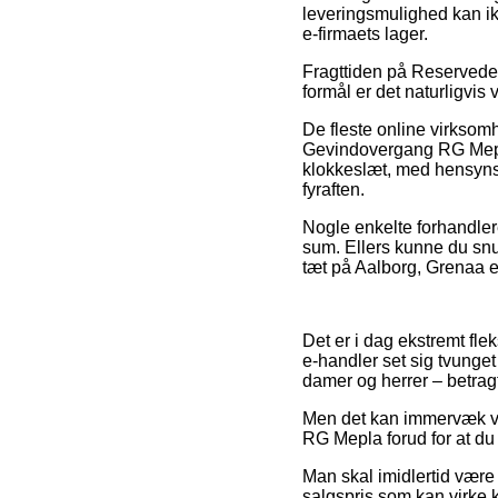
leveringsmulighed kan ik
e-firmaets lager.
Fragttiden på Reservedel
formål er det naturligvis 
De fleste online virksomh
Gevindovergang RG Mepla
klokkeslæt, med hensynsta
fyraften.
Nogle enkelte forhandlere
sum. Ellers kunne du snu
tæt på Aalborg, Grenaa ell
Det er i dag ekstremt fleks
e-handler set sig tvunget
damer og herrer – betragt
Men det kan immervæk vi
RG Mepla forud for at du 
Man skal imidlertid være 
salgspris som kan virke k