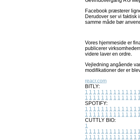
Gevindovergang RG Mepla
Facebook præsterer lignen
Derudover ser vi faktisk
samme måde bør anvende
Vores hjemmeside er fina
publicerer virksomheder
videre laver en ordre.
Vejledning angående vare
modifikationer der er ble
reacr.com
BITLY:
1
1
1
1
1
1
1
1
1
1
1
1
1
1
1
1
1
1
1
1
1
1
1
1
1
1
SPOTIFY:
1
1
1
1
1
1
1
1
1
1
1
1
1
1
1
1
1
1
1
1
1
1
1
1
1
1
CUTTLY BIO:
1
1
1
1
1
1
1
1
1
1
1
1
1
1
1
1
1
1
1
1
1
1
1
1
1
1
1