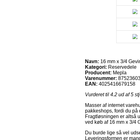
Navn:
16 mm x 3/4 Gev
Kategori:
Reservedele
Producent:
Mepla
Varenummer:
8752360
EAN:
4025416679158
Vurderet til
4.2
ud af 5 st
Masser af internet vareh
pakkeshops, fordi du på 
Fragtløsningen er altså u
ved køb af 16 mm x 3/4
Du burde lige så vel udse 
Leveringsformen er mange