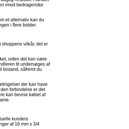
ren imod bedrageriske
om et alternativ kan du
gen i flere bidder.
shoppens vilkår, det er
ket, siden det kan være
ndleren tit undersøges af
 bistand, såfremt du
tingelser der kan have
 den forbindelse er det
nere kan bevise købet af
dame.
tuelle kunders
inger af 16 mm x 3/4