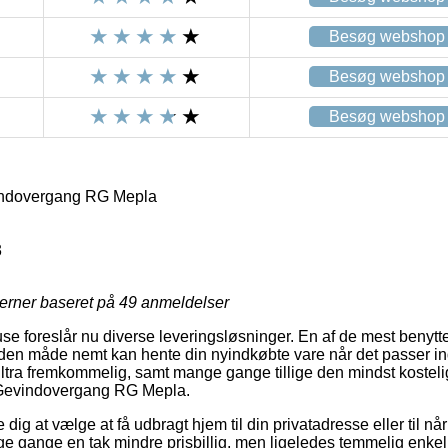
Besøg webshop
Besøg webshop
Besøg webshop
indovergang RG Mepla
3
jerner baseret på
49
anmeldelser
use foreslår nu diverse leveringsløsninger. En af de mest benyt
den måde nemt kan hente din nyindkøbte vare når det passer ind
ltra fremkommelig, samt mange gange tillige den mindst kostelig
 Gevindovergang RG Mepla.
dig at vælge at få udbragt hjem til din privatadresse eller til når
 gange en tak mindre prisbillig, men ligeledes temmelig enkel