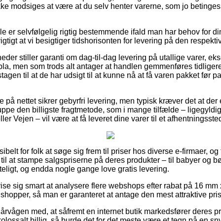
ke modsiges at være at du selv henter varerne, som jo betinges 
e er selvfølgelig rigtig bestemmende ifald man har behov for di
vigtigt at vi besigtiger tidshorisonten for levering på den respekti
eder stiller garanti om dag-til-dag levering på utallige varer, 
, men som trods alt antager at handlen gemmenføres tidligere
gen til at de har udsigt til at kunne nå at få varen pakket før 
 på nettet sikrer gebyrfri levering, men typisk kræver det at der
ppe den billigste fragtmetode, som i mange tilfælde – ligegyldi
er Vejen – vil være at få leveret dine varer til et afhentningsste
ibelt for folk at søge sig frem til priser hos diverse e-firmaer, og 
 til at stampe salgspriserne på deres produkter – til babyer og bø
eligt, og endda nogle gange love gratis levering.
se sig smart at analysere flere webshops efter rabat på 16 mm
shopper, så man er garanteret at antage den mest attraktive pris
årvågen med, at såfremt en internet butik markedsfører deres pro
olossalt billig, så burde det for det meste være et tegn på en sn