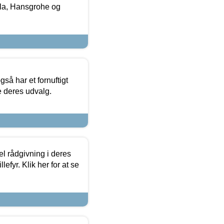
la, Hansgrohe og
så har et fornuftigt
se deres udvalg.
el rådgivning i deres
efyr. Klik her for at se