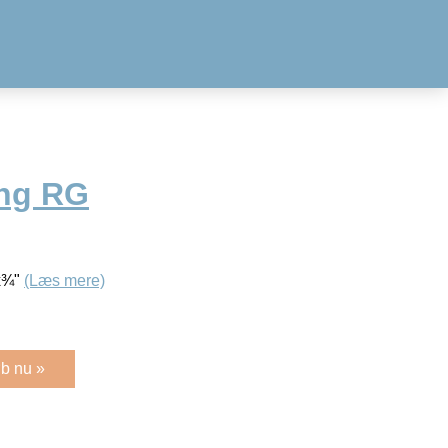
ng RG
x¾"
(Læs mere)
b nu »