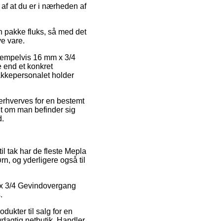
af at du er i nærheden af
n pakke fluks, så med det
ve vare.
eksempelvis 16 mm x 3/4
 end et konkret
pakkepersonalet holder
 erhverves for en bestemt
gt om man befinder sig
d.
til tak har de fleste Mepla
rn, og yderligere også til
 x 3/4 Gevindovergang
.
dukter til salg for en
ydagtig netbutik. Handler