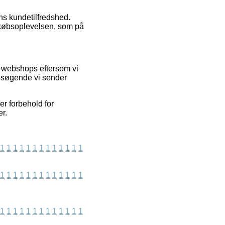
ens kundetilfredshed.
f købsoplevelsen, som på
t webshops eftersom vi
esøgende vi sender
r forbehold for
er.
1
1
1
1
1
1
1
1
1
1
1
1
1
1
1
1
1
1
1
1
1
1
1
1
1
1
1
1
1
1
1
1
1
1
1
1
1
1
1