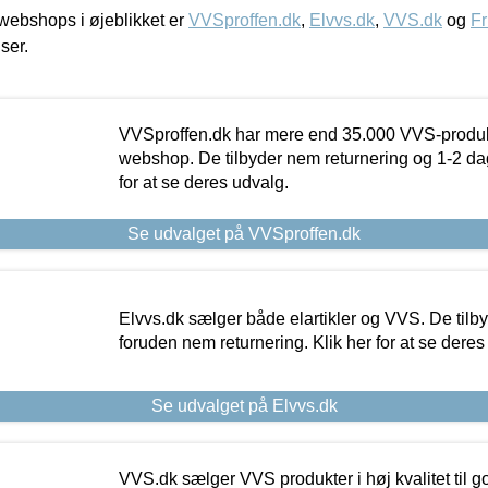
ebshops i øjeblikket er
VVSproffen.dk
,
Elvvs.dk
,
VVS.dk
og
Fr
iser.
VVSproffen.dk har mere end 35.000 VVS-produk
webshop. De tilbyder nem returnering og 1-2 dag
for at se deres udvalg.
Se udvalget på VVSproffen.dk
Elvvs.dk sælger både elartikler og VVS. De tilb
foruden nem returnering. Klik her for at se deres
Se udvalget på Elvvs.dk
VVS.dk sælger VVS produkter i høj kvalitet til go