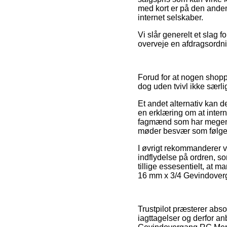
med kort er på den anden
internet selskaber.
Vi slår generelt et slag 
overveje en afdragsordnin
Forud for at nogen shopp
dog uden tvivl ikke særl
Et andet alternativ kan 
en erklæring om at inter
fagmænd som har megen vi
møder besvær som følge 
I øvrigt rekommanderer 
indflydelse på ordren, so
tillige essesentielt, at 
16 mm x 3/4 Gevindoverg
Trustpilot præsterer abs
iagttagelser og derfor an