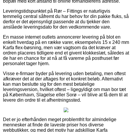
bopæl med kort afstand til online forhandlerens adresse.
Leveringstidspunktet på Rør – Fittings er naturligvis
temmelig central såfremt du har behov for din pakke fluks, så
derfor er det øjensynligt passende at du tjekker den
anslåede leveringsdato for den vedkommende vare.
En masse internet outlets annoncerer levering på blot en
enkelt hverdag på en række varer, eksempelvis 15 x 240 mm
Karfa flex-bøsning, men vær vagtsom da det kræver at
ordren placeres tidligere end et givent klokkeslæt, således at
de har en chance for at nå at få varerne på posthuset før
personalet tager hjem.
Visse e-firmaer byder på levering uden betaling, men oftest
afkræver det at der aftages for et konkret beløb. Alternativt
kan man beslutte sig for den mest betalelige
leveringsversion, hvilket oftest – ligegyldigt om man bor tæt
på København, Slagelse eller Sorø – vil blive at få dem til at
levere din ordre til et afhentningssted.
Det er jo efterhånden meget problemfrit for almindelige
mennesker at finde de laveste priser hos diverse
webbutikker, og med det motiv har adskillige Karfa