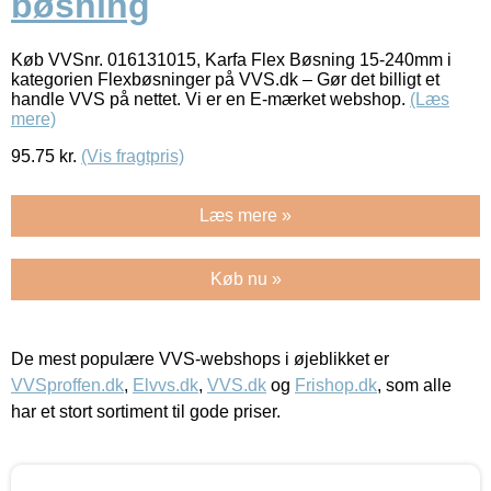
bøsning
Køb VVSnr. 016131015, Karfa Flex Bøsning 15-240mm i
kategorien Flexbøsninger på VVS.dk – Gør det billigt et
handle VVS på nettet. Vi er en E-mærket webshop.
(Læs
mere)
95.75
kr.
(Vis fragtpris)
Læs mere »
Køb nu »
De mest populære VVS-webshops i øjeblikket er
VVSproffen.dk
,
Elvvs.dk
,
VVS.dk
og
Frishop.dk
, som alle
har et stort sortiment til gode priser.