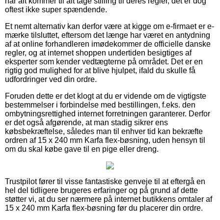
når alt kommer til alt tage stilling til deres regler, det er dog
oftest ikke super spændende.
Et nemt alternativ kan derfor være at kigge om e-firmaet er e-
mærke tilsluttet, eftersom det længe har været en antydning
af at online forhandleren imødekommer de officielle danske
regler, og at internet shoppen undertiden besigtiges af
eksperter som kender vedtægterne på området. Det er en
rigtig god mulighed for at blive hjulpet, ifald du skulle få
udfordringer ved din ordre.
Foruden dette er det klogt at du er vidende om de vigtigste
bestemmelser i forbindelse med bestillingen, f.eks. den
ombytningsrettighed internet forretningen garanterer. Derfor
er det også afgørende, at man stadig sikrer ens
købsbekræftelse, således man til enhver tid kan bekræfte
ordren af 15 x 240 mm Karfa flex-bøsning, uden hensyn til
om du skal købe gave til en pige eller dreng.
Trustpilot fører til visse fantastiske genveje til at eftergå en
hel del tidligere brugeres erfaringer og på grund af dette
støtter vi, at du ser nærmere på internet butikkens omtaler af
15 x 240 mm Karfa flex-bøsning før du placerer din ordre.