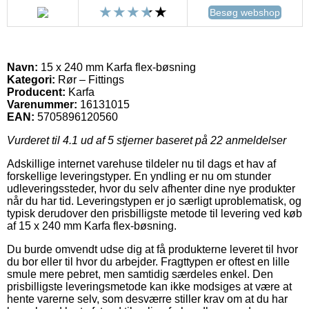
Besøg webshop
Navn:
15 x 240 mm Karfa flex-bøsning
Kategori:
Rør – Fittings
Producent:
Karfa
Varenummer:
16131015
EAN:
5705896120560
Vurderet til
4.1
ud af 5 stjerner baseret på
22
anmeldelser
Adskillige internet varehuse tildeler nu til dags et hav af
forskellige leveringstyper. En yndling er nu om stunder
udleveringssteder, hvor du selv afhenter dine nye produkter
når du har tid. Leveringstypen er jo særligt uproblematisk, og
typisk derudover den prisbilligste metode til levering ved køb
af 15 x 240 mm Karfa flex-bøsning.
Du burde omvendt udse dig at få produkterne leveret til hvor
du bor eller til hvor du arbejder. Fragttypen er oftest en lille
smule mere pebret, men samtidig særdeles enkel. Den
prisbilligste leveringsmetode kan ikke modsiges at være at
hente varerne selv, som desværre stiller krav om at du har