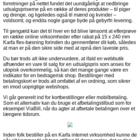
forretninger på nettet fundet det uundgåeligt at nedbringe
udsalgspriserne på en række af deres produkter – til piger
og drenge, og ligeledes også til mænd og kvinder –
voldsomt, og endda nogle gange byde på gebyrfri levering.
Til gengæld kan det til hver en tid blive lønsomt at efterprøve
en række online virksomheder efter rabat på 15 x 240 mm
Karfa flex-bøsning forinden du gennemfører dit køb, således
at man er på den sikre side med at opnå den laveste pris.
Du bør trods alt ikke undervurdere, at ifald en webbutik
afhænder en vare til salg for en udsalgspris som anses for
utopisk overkommelig, så kan det mange gange være en
indikator for en bedragerisk shop. Bestillinger med
betalingskort er trods alt omfattet af en ordning, som sikrer
en imod uoprigtige webshops.
Vi går generelt ind for kortbestillinger eller mobilbetaling.
Som et alternativ kan du bruge et afbetalingstilbud som for
eksempel ViaBill, når du agter at afbetale betalingen over et
længere tidsrum.
Inden folk bestiller på en Karfa internet virksomhed kunne de