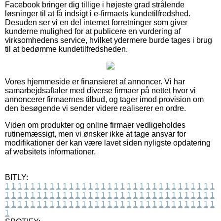
Facebook bringer dig tillige i højeste grad strålende
løsninger til at få indsigt i e-firmaets kundetilfredshed.
Desuden ser vi en del internet forretninger som giver
kunderne mulighed for at publicere en vurdering af
virksomhedens service, hvilket ydermere burde tages i brug
til at bedømme kundetilfredsheden.
Vores hjemmeside er finansieret af annoncer. Vi har
samarbejdsaftaler med diverse firmaer på nettet hvor vi
annoncerer firmaernes tilbud, og tager imod provision om
den besøgende vi sender videre realiserer en ordre.
Viden om produkter og online firmaer vedligeholdes
rutinemæssigt, men vi ønsker ikke at tage ansvar for
modifikationer der kan være lavet siden nyligste opdatering
af websitets informationer.
BITLY:
1
1
1
1
1
1
1
1
1
1
1
1
1
1
1
1
1
1
1
1
1
1
1
1
1
1
1
1
1
1
1
1
1
1
1
1
1
1
1
1
1
1
1
1
1
1
1
1
1
1
1
1
1
1
1
1
1
1
1
1
1
1
1
1
1
1
1
1
1
1
1
1
1
1
1
1
1
1
1
1
1
1
1
1
1
1
1
1
1
1
1
1
1
1
1
1
1
1
1
1