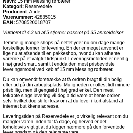
Navn:
15 mm Messing rørbærer
Kategori:
Reservedele
Producent:
Andet
Varenummer:
42835015
EAN:
5708520018707
Vurderet til
4.3
ud af 5 stjerner baseret på
35
anmeldelser
Temmelig mange shops på nettet yder nu om dage mange
forskellige former for levering. En der er meget anvendt er
lige nu at afsende til en pakkeshop, hvor du kan afhente
varerne på et valgfrit tidspunkt. Leveringsmetoden er nemlig
i høj grad smart, samt tit endda den mest prisbevidste
leveringsmodel ved køb af 15 mm Messing rørbærer.
Du kan omvendt foretrække at få ordren bragt til din bolig
eller ud på din arbejdsplads. Muligheden er oftest lidt mindre
prisbillig, men til gengæld i høj grad enkel. Den mest
letkøbte slags levering vil dog altid være at hente ordren
selv, hvilket dog stiller krav om at du lever i kort afstand af
internet butikkens adresse.
Leveringstiden på Reservedele er jo virkelig relevant om du
mangler varen inden for få dage, og herved er det
forholdsvis vigtigt at du kigger nærmere på den forventede
leveringsdato på den relevante vare.