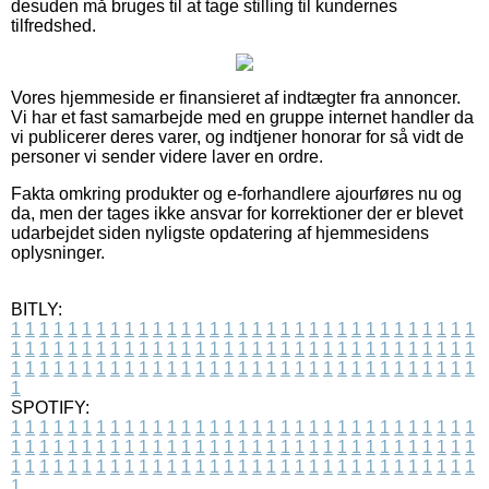
desuden må bruges til at tage stilling til kundernes
tilfredshed.
Vores hjemmeside er finansieret af indtægter fra annoncer.
Vi har et fast samarbejde med en gruppe internet handler da
vi publicerer deres varer, og indtjener honorar for så vidt de
personer vi sender videre laver en ordre.
Fakta omkring produkter og e-forhandlere ajourføres nu og
da, men der tages ikke ansvar for korrektioner der er blevet
udarbejdet siden nyligste opdatering af hjemmesidens
oplysninger.
BITLY:
1
1
1
1
1
1
1
1
1
1
1
1
1
1
1
1
1
1
1
1
1
1
1
1
1
1
1
1
1
1
1
1
1
1
1
1
1
1
1
1
1
1
1
1
1
1
1
1
1
1
1
1
1
1
1
1
1
1
1
1
1
1
1
1
1
1
1
1
1
1
1
1
1
1
1
1
1
1
1
1
1
1
1
1
1
1
1
1
1
1
1
1
1
1
1
1
1
1
1
1
SPOTIFY:
1
1
1
1
1
1
1
1
1
1
1
1
1
1
1
1
1
1
1
1
1
1
1
1
1
1
1
1
1
1
1
1
1
1
1
1
1
1
1
1
1
1
1
1
1
1
1
1
1
1
1
1
1
1
1
1
1
1
1
1
1
1
1
1
1
1
1
1
1
1
1
1
1
1
1
1
1
1
1
1
1
1
1
1
1
1
1
1
1
1
1
1
1
1
1
1
1
1
1
1