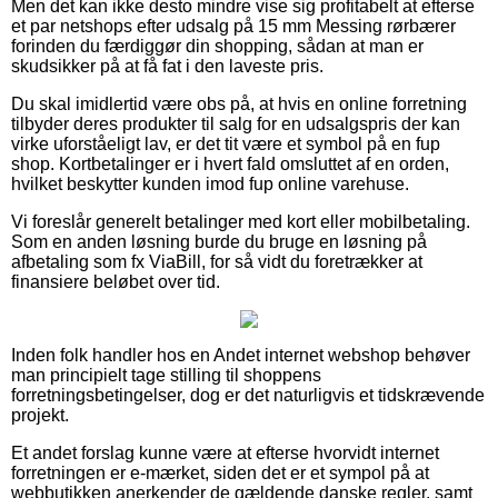
Men det kan ikke desto mindre vise sig profitabelt at efterse
et par netshops efter udsalg på 15 mm Messing rørbærer
forinden du færdiggør din shopping, sådan at man er
skudsikker på at få fat i den laveste pris.
Du skal imidlertid være obs på, at hvis en online forretning
tilbyder deres produkter til salg for en udsalgspris der kan
virke uforståeligt lav, er det tit være et symbol på en fup
shop. Kortbetalinger er i hvert fald omsluttet af en orden,
hvilket beskytter kunden imod fup online varehuse.
Vi foreslår generelt betalinger med kort eller mobilbetaling.
Som en anden løsning burde du bruge en løsning på
afbetaling som fx ViaBill, for så vidt du foretrækker at
finansiere beløbet over tid.
Inden folk handler hos en Andet internet webshop behøver
man principielt tage stilling til shoppens
forretningsbetingelser, dog er det naturligvis et tidskrævende
projekt.
Et andet forslag kunne være at efterse hvorvidt internet
forretningen er e-mærket, siden det er et sympol på at
webbutikken anerkender de gældende danske regler, samt