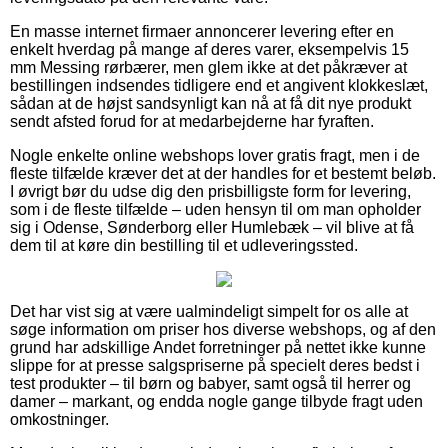
En masse internet firmaer annoncerer levering efter en
enkelt hverdag på mange af deres varer, eksempelvis 15
mm Messing rørbærer, men glem ikke at det påkræver at
bestillingen indsendes tidligere end et angivent klokkeslæt,
sådan at de højst sandsynligt kan nå at få dit nye produkt
sendt afsted forud for at medarbejderne har fyraften.
Nogle enkelte online webshops lover gratis fragt, men i de
fleste tilfælde kræver det at der handles for et bestemt beløb.
I øvrigt bør du udse dig den prisbilligste form for levering,
som i de fleste tilfælde – uden hensyn til om man opholder
sig i Odense, Sønderborg eller Humlebæk – vil blive at få
dem til at køre din bestilling til et udleveringssted.
Det har vist sig at være ualmindeligt simpelt for os alle at
søge information om priser hos diverse webshops, og af den
grund har adskillige Andet forretninger på nettet ikke kunne
slippe for at presse salgspriserne på specielt deres bedst i
test produkter – til børn og babyer, samt også til herrer og
damer – markant, og endda nogle gange tilbyde fragt uden
omkostninger.