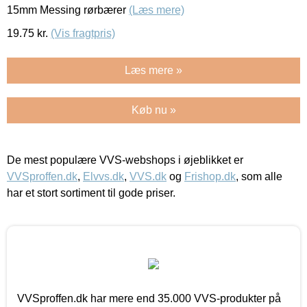
15mm Messing rørbærer
(Læs mere)
19.75
kr.
(Vis fragtpris)
Læs mere »
Køb nu »
De mest populære VVS-webshops i øjeblikket er
VVSproffen.dk
,
Elvvs.dk
,
VVS.dk
og
Frishop.dk
, som alle
har et stort sortiment til gode priser.
VVSproffen.dk har mere end 35.000 VVS-produkter på