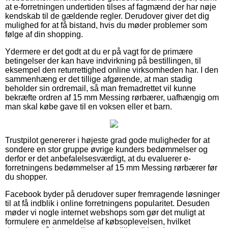
at e-forretningen undertiden tilses af fagmænd der har nøje
kendskab til de gældende regler. Derudover giver det dig
mulighed for at få bistand, hvis du møder problemer som
følge af din shopping.
Ydermere er det godt at du er på vagt for de primære
betingelser der kan have indvirkning på bestillingen, til
eksempel den returrettighed online virksomheden har. I den
sammenhæng er det tillige afgørende, at man stadig
beholder sin ordremail, så man fremadrettet vil kunne
bekræfte ordren af 15 mm Messing rørbærer, uafhængig om
man skal købe gave til en voksen eller et barn.
Trustpilot genererer i højeste grad gode muligheder for at
sondere en stor gruppe øvrige kunders bedømmelser og
derfor er det anbefalelsesværdigt, at du evaluerer e-
forretningens bedømmelser af 15 mm Messing rørbærer før
du shopper.
Facebook byder på derudover super fremragende løsninger
til at få indblik i online forretningens popularitet. Desuden
møder vi nogle internet webshops som gør det muligt at
formulere en anmeldelse af købsoplevelsen, hvilket